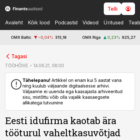
Telli
Avaleht
Kõik lood
Podcastid
Videod
Üritused
Teab
OMX Baltic
−0,04
%
315,18
OMX Riga
0,23
%
925,27
cebook
Tagasi
Twitter)
TÖÖHÕIVE
14.06.21, 08:00
kedIn
Tähelepanu!
Artikkel on enam kui 5 aastat vana
ning kuulub väljaande digitaalsesse arhiivi.
ail
Väljaanne ei uuenda ega kaasajasta arhiveeritud
sisu, mistõttu võib olla vajalik kaasaegsete
k
allikatega tutvumine
Eesti idufirma kaotab ära
tööturul vaheltkasuvõtjad