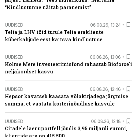
“Kindlustunne näitab paranemist”
UUDISED
06.08.26, 13:24
Telia ja LHV tõid turule Telia erakliente
küberkahjude eest kaitsva kindlustuse
UUDISED
06.08.26, 13:06
Kolme Mere investeerimisfond rahastab Bioforce´i
neljakordset kasvu
UUDISED
06.08.26, 12:46
Hepsor kavatseb kaasata võlakirjadega järgmise
summa, et vastata korterinõudluse kasvule
UUDISED
06.08.26, 12:18
Citadele laenuportfell jõudis 3,95 miljardi euroni,
klientide arv on 415 500