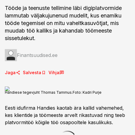
Tööde ja teenuste tellimine läbi digiplatvormide
lammutab väljakujunenud mudelit, kus enamiku
tööde tegemisel on mitu vaheltkasuvõtjat, mis
muudab töö kalliks ja kahandab töömeeste
sissetulekut.
Finantsuudised.ee
Jaga
Salvesta
Vihja
Handiese tegevjuht Thomas Tammus.
Foto:
Kadri Purje
Eesti idufirma Handies kaotab ära kallid vahemehed,
kes klientide ja töömeeste arvelt rikastuvad ning teeb
platvormitöö kõigile töö osapooltele kasulikuks.