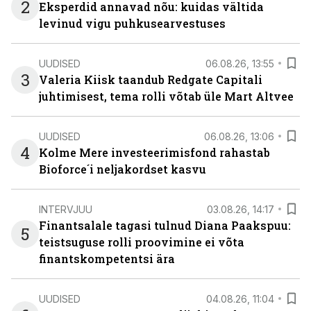
2
Eksperdid annavad nõu: kuidas vältida
levinud vigu puhkusearvestuses
UUDISED
06.08.26, 13:55
3
Valeria Kiisk taandub Redgate Capitali
juhtimisest, tema rolli võtab üle Mart Altvee
UUDISED
06.08.26, 13:06
4
Kolme Mere investeerimisfond rahastab
Bioforce´i neljakordset kasvu
INTERVJUU
03.08.26, 14:17
Finantsalale tagasi tulnud Diana Paakspuu:
5
teistsuguse rolli proovimine ei võta
finantskompetentsi ära
UUDISED
04.08.26, 11:04