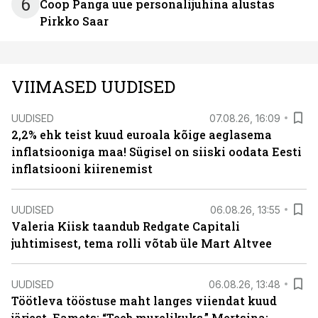
6
Coop Panga uue personalijuhina alustas
Pirkko Saar
VIIMASED UUDISED
UUDISED
07.08.26, 16:09
2,2% ehk teist kuud euroala kõige aeglasema
inflatsiooniga maa! Sügisel on siiski oodata Eesti
inflatsiooni kiirenemist
UUDISED
06.08.26, 13:55
Valeria Kiisk taandub Redgate Capitali
juhtimisest, tema rolli võtab üle Mart Altvee
UUDISED
06.08.26, 13:48
Töötleva tööstuse maht langes viiendat kuud
järjest. Eamets: “Teeb murelikuks.” Mertsina: