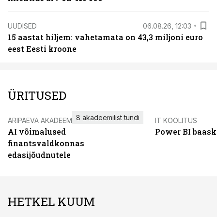
UUDISED
06.08.26, 12:03
15 aastat hiljem: vahetamata on 43,3 miljoni euro
eest Eesti kroone
ÜRITUSED
8 akadeemilist tundi
ÄRIPÄEVA AKADEEMIA
IT KOOLITUS
AI võimalused
Power BI baask
finantsvaldkonnas
edasijõudnutele
HETKEL KUUM