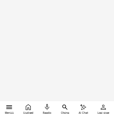
Menüü
Uudised
Raadio
Otsing
AI Chat
Logi sisse