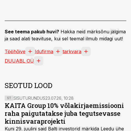
See teema pakub huvi?
Hakka neid märksõnu jälgima
ja saad alati teavituse, kui sel teemal ilmub midagi uut!
Tööhõive
Idufirma
tarkvara
DUUABL OÜ
SEOTUD LOOD
SISUTURUNDUS
23.07.26, 10:28
ST
KAITA Group 10% võlakirjaemissiooni
raha paigutatakse juba tegutsevasse
kinnisvaraprojekti
Kuni 29. juulini said Balti investorid märkida Leedu ühe