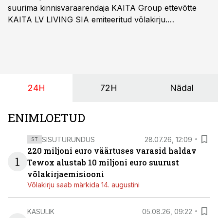
suurima kinnisvaraarendaja KAITA Group ettevõtte
KAITA LV LIVING SIA emiteeritud võlakirju.
Kaheaastased võlakirjad pakuvad 10% aastast intressi
ja minimaalne investeerimissumma on 1000 eurot.
24H
72H
Nädal
ENIMLOETUD
SISUTURUNDUS
28.07.26, 12:09
ST
220 miljoni euro väärtuses varasid haldav
1
Tewox alustab 10 miljoni euro suurust
võlakirjaemisiooni
Võlakirju saab märkida 14. augustini
KASULIK
05.08.26, 09:22