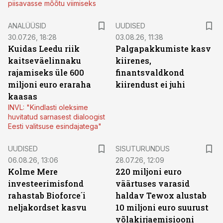
piisavasse mõõtu viimiseks
ANALÜÜSID
UUDISED
30.07.26, 18:28
03.08.26, 11:38
Kuidas Leedu riik
Palgapakkumiste kasv
kaitseväelinnaku
kiirenes,
rajamiseks üle 600
finantsvaldkond
miljoni euro eraraha
kiirendust ei juhi
kaasas
INVL: "Kindlasti oleksime
huvitatud sarnasest dialoogist
Eesti valitsuse esindajatega"
ST
UUDISED
SISUTURUNDUS
06.08.26, 13:06
28.07.26, 12:09
Kolme Mere
220 miljoni euro
investeerimisfond
väärtuses varasid
rahastab Bioforce´i
haldav Tewox alustab
neljakordset kasvu
10 miljoni euro suurust
võlakirjaemisiooni