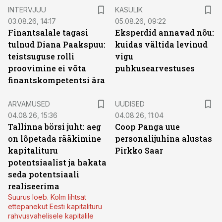
INTERVJUU
KASULIK
03.08.26, 14:17
05.08.26, 09:22
Finantsalale tagasi
Eksperdid annavad nõu:
tulnud Diana Paakspuu:
kuidas vältida levinud
teistsuguse rolli
vigu
proovimine ei võta
puhkusearvestuses
finantskompetentsi ära
ARVAMUSED
UUDISED
04.08.26, 15:36
04.08.26, 11:04
Tallinna börsi juht: aeg
Coop Panga uue
on lõpetada rääkimine
personalijuhina alustas
kapitalituru
Pirkko Saar
potentsiaalist ja hakata
seda potentsiaali
realiseerima
Suurus loeb. Kolm lihtsat
ettepanekut Eesti kapitalituru
rahvusvahelisele kapitalile