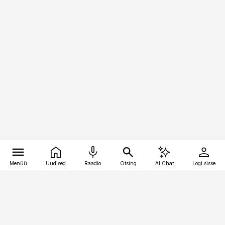
Menüü
Uudised
Raadio
Otsing
AI Chat
Logi sisse