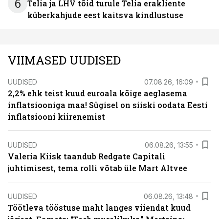
6
Telia ja LHV tõid turule Telia erakliente
küberkahjude eest kaitsva kindlustuse
VIIMASED UUDISED
UUDISED
07.08.26, 16:09
2,2% ehk teist kuud euroala kõige aeglasema
inflatsiooniga maa! Sügisel on siiski oodata Eesti
inflatsiooni kiirenemist
UUDISED
06.08.26, 13:55
Valeria Kiisk taandub Redgate Capitali
juhtimisest, tema rolli võtab üle Mart Altvee
UUDISED
06.08.26, 13:48
Töötleva tööstuse maht langes viiendat kuud