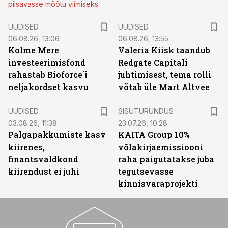
piisavasse mõõtu viimiseks
UUDISED
UUDISED
06.08.26, 13:06
06.08.26, 13:55
Kolme Mere
Valeria Kiisk taandub
investeerimisfond
Redgate Capitali
rahastab Bioforce´i
juhtimisest, tema rolli
neljakordset kasvu
võtab üle Mart Altvee
ST
UUDISED
SISUTURUNDUS
03.08.26, 11:38
23.07.26, 10:28
Palgapakkumiste kasv
KAITA Group 10%
kiirenes,
võlakirjaemissiooni
finantsvaldkond
raha paigutatakse juba
kiirendust ei juhi
tegutsevasse
kinnisvaraprojekti