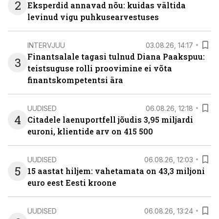
2
Eksperdid annavad nõu: kuidas vältida
levinud vigu puhkusearvestuses
INTERVJUU
03.08.26, 14:17
Finantsalale tagasi tulnud Diana Paakspuu:
3
teistsuguse rolli proovimine ei võta
finantskompetentsi ära
UUDISED
06.08.26, 12:18
4
Citadele laenuportfell jõudis 3,95 miljardi
euroni, klientide arv on 415 500
UUDISED
06.08.26, 12:03
5
15 aastat hiljem: vahetamata on 43,3 miljoni
euro eest Eesti kroone
UUDISED
06.08.26, 13:24