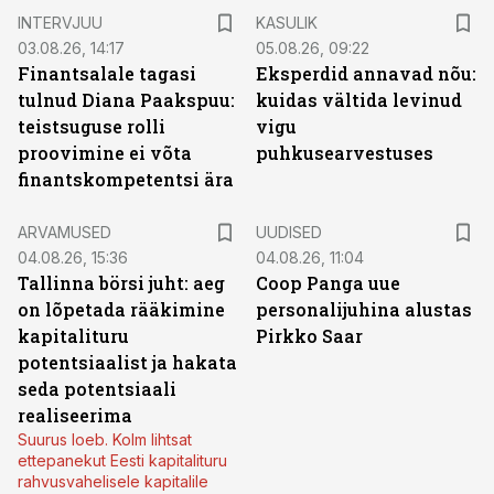
INTERVJUU
KASULIK
03.08.26, 14:17
05.08.26, 09:22
Finantsalale tagasi
Eksperdid annavad nõu:
tulnud Diana Paakspuu:
kuidas vältida levinud
teistsuguse rolli
vigu
proovimine ei võta
puhkusearvestuses
finantskompetentsi ära
ARVAMUSED
UUDISED
04.08.26, 15:36
04.08.26, 11:04
Tallinna börsi juht: aeg
Coop Panga uue
on lõpetada rääkimine
personalijuhina alustas
kapitalituru
Pirkko Saar
potentsiaalist ja hakata
seda potentsiaali
realiseerima
Suurus loeb. Kolm lihtsat
ettepanekut Eesti kapitalituru
rahvusvahelisele kapitalile