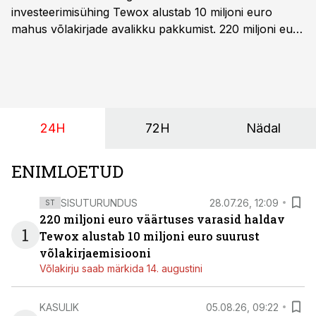
investeerimisühing Tewox alustab 10 miljoni euro
mahus võlakirjade avalikku pakkumist. 220 miljoni euro
suurust kaubanduskinnisvara portfelli haldav äriühing
pakub Baltimaade investoritele 8% aastatootlust
(intressi), võlakirjade märkimine kestab kuni 14.
augustini.
24H
72H
Nädal
ENIMLOETUD
SISUTURUNDUS
28.07.26, 12:09
ST
220 miljoni euro väärtuses varasid haldav
1
Tewox alustab 10 miljoni euro suurust
võlakirjaemisiooni
Võlakirju saab märkida 14. augustini
KASULIK
05.08.26, 09:22