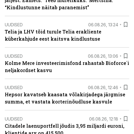
järjest. Eamets: “Teeb murelikuks.” Mertsina:
“Kindlustunne näitab paranemist”
UUDISED
06.08.26, 13:24
Telia ja LHV tõid turule Telia erakliente
küberkahjude eest kaitsva kindlustuse
UUDISED
06.08.26, 13:06
Kolme Mere investeerimisfond rahastab Bioforce´i
neljakordset kasvu
UUDISED
06.08.26, 12:46
Hepsor kavatseb kaasata võlakirjadega järgmise
summa, et vastata korterinõudluse kasvule
UUDISED
06.08.26, 12:18
Citadele laenuportfell jõudis 3,95 miljardi euroni,
klientide arv on 415 500