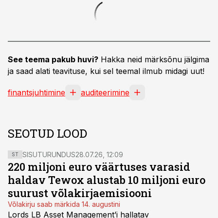
See teema pakub huvi?
Hakka neid märksõnu jälgima
ja saad alati teavituse, kui sel teemal ilmub midagi uut!
finantsjuhtimine
auditeerimine
SEOTUD LOOD
SISUTURUNDUS
28.07.26, 12:09
ST
220 miljoni euro väärtuses varasid
haldav Tewox alustab 10 miljoni euro
suurust võlakirjaemisiooni
Võlakirju saab märkida 14. augustini
Lords LB Asset Management’i hallatav