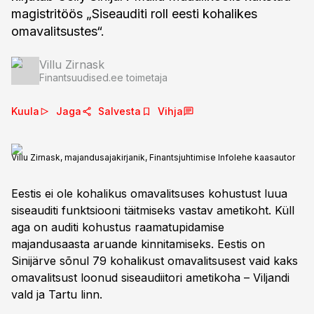
magistritöös „Siseauditi roll eesti kohalikes
omavalitsustes“.
Villu Zirnask
Finantsuudised.ee toimetaja
Kuula
Jaga
Salvesta
Vihja
Villu Zirnask, majandusajakirjanik, Finantsjuhtimise Infolehe kaasautor
Eestis ei ole kohalikus omavalitsuses kohustust luua
siseauditi funktsiooni täitmiseks vastav ametikoht. Küll
aga on auditi kohustus raamatupidamise
majandusaasta aruande kinnitamiseks. Eestis on
Sinijärve sõnul 79 kohalikust omavalitsusest vaid kaks
omavalitsust loonud siseaudiitori ametikoha – Viljandi
vald ja Tartu linn.