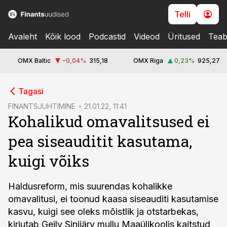
Telli
Avaleht
Kõik lood
Podcastid
Videod
Üritused
Teab
OMX Baltic
−0,04
%
315,18
OMX Riga
0,23
%
925,27
cebook
Tagasi
Twitter)
FINANTSJUHTIMINE
21.01.22, 11:41
Kohalikud omavalitsused ei
kedIn
pea siseauditit kasutama,
ail
kuigi võiks
k
Haldusreform, mis suurendas kohalikke
omavalitusi, ei toonud kaasa siseauditi kasutamise
kasvu, kuigi see oleks mõistlik ja otstarbekas,
kirjutab Geily Sinijärv mullu Maaülikoolis kaitstud