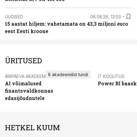
UUDISED
06.08.26, 12:03
15 aastat hiljem: vahetamata on 43,3 miljoni euro
eest Eesti kroone
ÜRITUSED
8 akadeemilist tundi
ÄRIPÄEVA AKADEEMIA
IT KOOLITUS
AI võimalused
Power BI baask
finantsvaldkonnas
edasijõudnutele
HETKEL KUUM