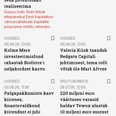
realiseerima
Suurus loeb. Kolm lihtsat
ettepanekut Eesti kapitalituru
rahvusvahelisele kapitalile
piisavasse mõõtu viimiseks
UUDISED
UUDISED
06.08.26, 13:06
06.08.26, 13:55
Kolme Mere
Valeria Kiisk taandub
investeerimisfond
Redgate Capitali
rahastab Bioforce´i
juhtimisest, tema rolli
neljakordset kasvu
võtab üle Mart Altvee
ST
UUDISED
SISUTURUNDUS
03.08.26, 11:38
28.07.26, 12:09
Palgapakkumiste kasv
220 miljoni euro
kiirenes,
väärtuses varasid
finantsvaldkond
haldav Tewox alustab
kiirendust ei juhi
10 miljoni euro suurust