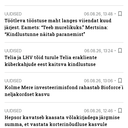
UUDISED
06.08.26, 13:48
Töötleva tööstuse maht langes viiendat kuud
järjest. Eamets: “Teeb murelikuks.” Mertsina:
“Kindlustunne näitab paranemist”
UUDISED
06.08.26, 13:24
Telia ja LHV tõid turule Telia erakliente
küberkahjude eest kaitsva kindlustuse
UUDISED
06.08.26, 13:06
Kolme Mere investeerimisfond rahastab Bioforce´i
neljakordset kasvu
UUDISED
06.08.26, 12:46
Hepsor kavatseb kaasata võlakirjadega järgmise
summa, et vastata korterinõudluse kasvule