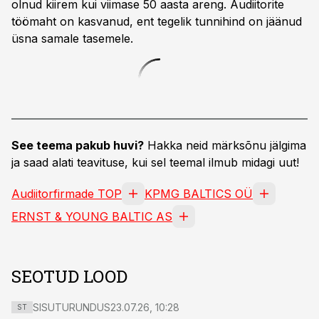
olnud kiirem kui viimase 50 aasta areng. Audiitorite
töömaht on kasvanud, ent tegelik tunnihind on jäänud
üsna samale tasemele.
See teema pakub huvi?
Hakka neid märksõnu jälgima
ja saad alati teavituse, kui sel teemal ilmub midagi uut!
Audiitorfirmade TOP
KPMG BALTICS OÜ
ERNST & YOUNG BALTIC AS
SEOTUD LOOD
SISUTURUNDUS
23.07.26, 10:28
ST