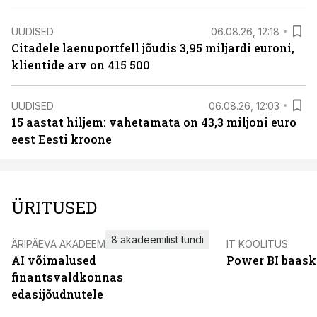
UUDISED
06.08.26, 12:18
Citadele laenuportfell jõudis 3,95 miljardi euroni,
klientide arv on 415 500
UUDISED
06.08.26, 12:03
15 aastat hiljem: vahetamata on 43,3 miljoni euro
eest Eesti kroone
ÜRITUSED
8 akadeemilist tundi
ÄRIPÄEVA AKADEEMIA
IT KOOLITUS
AI võimalused
Power BI baask
finantsvaldkonnas
edasijõudnutele