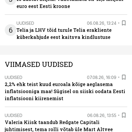
euro eest Eesti kroone
UUDISED
06.08.26, 13:24
6
Telia ja LHV tõid turule Telia erakliente
küberkahjude eest kaitsva kindlustuse
VIIMASED UUDISED
UUDISED
07.08.26, 16:09
2,2% ehk teist kuud euroala kõige aeglasema
inflatsiooniga maa! Sügisel on siiski oodata Eesti
inflatsiooni kiirenemist
UUDISED
06.08.26, 13:55
Valeria Kiisk taandub Redgate Capitali
juhtimisest, tema rolli võtab üle Mart Altvee