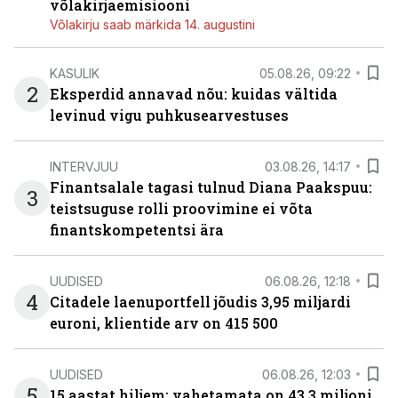
võlakirjaemisiooni
Võlakirju saab märkida 14. augustini
KASULIK
05.08.26, 09:22
2
Eksperdid annavad nõu: kuidas vältida
levinud vigu puhkusearvestuses
INTERVJUU
03.08.26, 14:17
Finantsalale tagasi tulnud Diana Paakspuu:
3
teistsuguse rolli proovimine ei võta
finantskompetentsi ära
UUDISED
06.08.26, 12:18
4
Citadele laenuportfell jõudis 3,95 miljardi
euroni, klientide arv on 415 500
UUDISED
06.08.26, 12:03
5
15 aastat hiljem: vahetamata on 43,3 miljoni