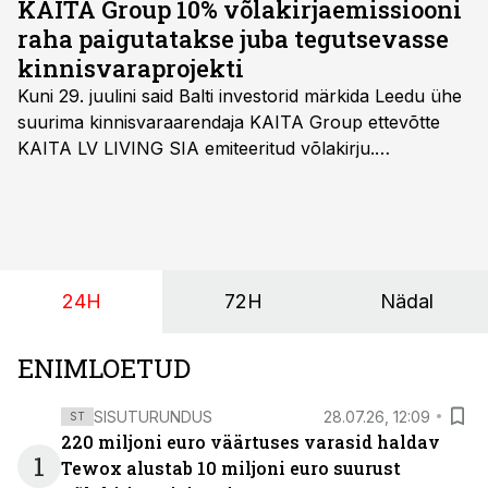
KAITA Group 10% võlakirjaemissiooni
raha paigutatakse juba tegutsevasse
kinnisvaraprojekti
Kuni 29. juulini said Balti investorid märkida Leedu ühe
suurima kinnisvaraarendaja KAITA Group ettevõtte
KAITA LV LIVING SIA emiteeritud võlakirju.
Kaheaastased võlakirjad pakuvad 10% aastast intressi
ja minimaalne investeerimissumma on 1000 eurot.
24H
72H
Nädal
ENIMLOETUD
SISUTURUNDUS
28.07.26, 12:09
ST
220 miljoni euro väärtuses varasid haldav
1
Tewox alustab 10 miljoni euro suurust