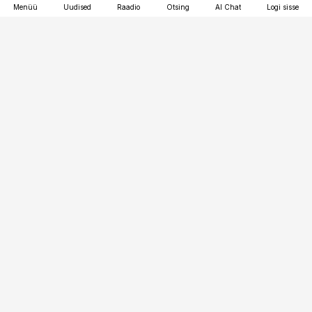
Menüü
Uudised
Raadio
Otsing
AI Chat
Logi sisse
Vana-Lõuna 39/1, 19094 Tallinn
(+372) 667 0111
finantsuudised@finantsuudised.ee
Telli
Reklaam
Firmast
Sisu kasutamisõigused
Ajakirjaniku
eetikakoodeks
Üldtingimused
Privaatsustingimused
Küpsiste poliitika
KKK
Eesti Meediaettevõtete
Eelistuste haldamine