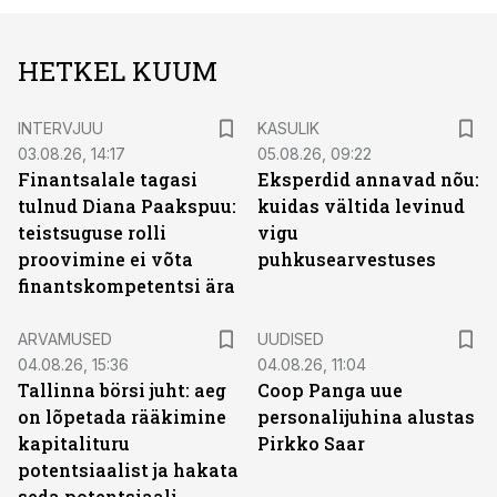
HETKEL KUUM
INTERVJUU
KASULIK
03.08.26, 14:17
05.08.26, 09:22
Finantsalale tagasi
Eksperdid annavad nõu:
tulnud Diana Paakspuu:
kuidas vältida levinud
teistsuguse rolli
vigu
proovimine ei võta
puhkusearvestuses
finantskompetentsi ära
ARVAMUSED
UUDISED
04.08.26, 15:36
04.08.26, 11:04
Tallinna börsi juht: aeg
Coop Panga uue
on lõpetada rääkimine
personalijuhina alustas
kapitalituru
Pirkko Saar
potentsiaalist ja hakata
seda potentsiaali