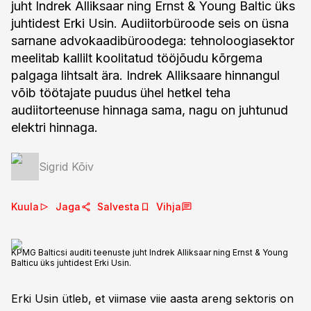
juht Indrek Alliksaar ning Ernst & Young Baltic üks
juhtidest Erki Usin. Audiitorbüroode seis on üsna
sarnane advokaadibüroodega: tehnoloogiasektor
meelitab kallilt koolitatud tööjõudu kõrgema
palgaga lihtsalt ära. Indrek Alliksaare hinnangul
võib töötajate puudus ühel hetkel teha
audiitorteenuse hinnaga sama, nagu on juhtunud
elektri hinnaga.
Sigrid Kõiv
Kuula
Jaga
Salvesta
Vihja
KPMG Balticsi auditi teenuste juht Indrek Alliksaar ning Ernst & Young
Balticu üks juhtidest Erki Usin.
Erki Usin ütleb, et viimase viie aasta areng sektoris on