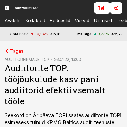
Telli
Avaleht
Kõik lood
Podcastid
Videod
Üritused
Teab
OMX Baltic
−0,04
%
315,18
OMX Riga
0,23
%
925,27
cebook
Tagasi
Twitter)
AUDIITORFIRMADE TOP
26.01.22, 13:00
Audiitorite TOP:
kedIn
tööjõukulude kasv pani
ail
audiitorid efektiivsemalt
k
tööle
Seekord on Äripäeva TOPi saates audiitorite TOPi
esimeseks tulnud KPMG Baltics auditi teenuste