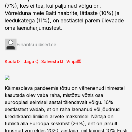
(7%), kes ei tea, kui palju nad võlgu on.
Võrrelduna meie Balti naabrite, lätlaste (10%) ja
leedukatega (11%), on eestlastel parem ülevaade
oma laenuharjumustest.
Finantsuudised.ee
Kuula
Jaga
Salvesta
Vihja
Käimasoleva pandeemia tõttu on vähenenud inimestel
kasutada olev vaba raha, mistõttu võttis osa
eurooplasi eelmisel aastal täiendavalt võlgu. 16%
eestlastest väidab, et on raha laenanud või jõudnud
krediitkaardi limiidini arvete maksmisel. Näitaja on
tublisti alla Euroopa keskmist (26%), ent on järsult
tõusnud võrreldes 2020. aastaga, mil kõigest 10% Eesti