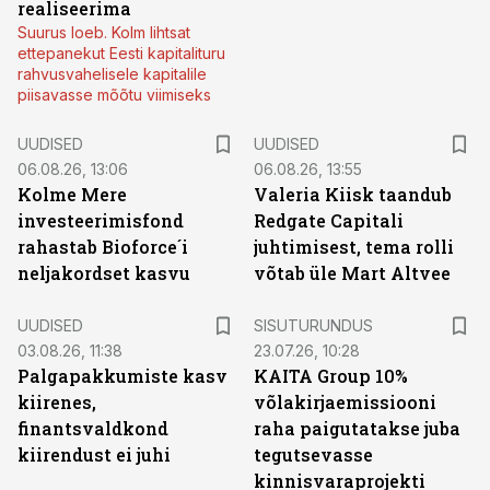
realiseerima
Suurus loeb. Kolm lihtsat
ettepanekut Eesti kapitalituru
rahvusvahelisele kapitalile
piisavasse mõõtu viimiseks
UUDISED
UUDISED
06.08.26, 13:06
06.08.26, 13:55
Kolme Mere
Valeria Kiisk taandub
investeerimisfond
Redgate Capitali
rahastab Bioforce´i
juhtimisest, tema rolli
neljakordset kasvu
võtab üle Mart Altvee
ST
UUDISED
SISUTURUNDUS
03.08.26, 11:38
23.07.26, 10:28
Palgapakkumiste kasv
KAITA Group 10%
kiirenes,
võlakirjaemissiooni
finantsvaldkond
raha paigutatakse juba
kiirendust ei juhi
tegutsevasse
kinnisvaraprojekti