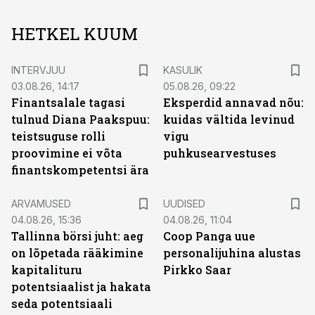
HETKEL KUUM
INTERVJUU
KASULIK
03.08.26, 14:17
05.08.26, 09:22
Finantsalale tagasi
Eksperdid annavad nõu:
tulnud Diana Paakspuu:
kuidas vältida levinud
teistsuguse rolli
vigu
proovimine ei võta
puhkusearvestuses
finantskompetentsi ära
ARVAMUSED
UUDISED
04.08.26, 15:36
04.08.26, 11:04
Tallinna börsi juht: aeg
Coop Panga uue
on lõpetada rääkimine
personalijuhina alustas
kapitalituru
Pirkko Saar
potentsiaalist ja hakata
seda potentsiaali