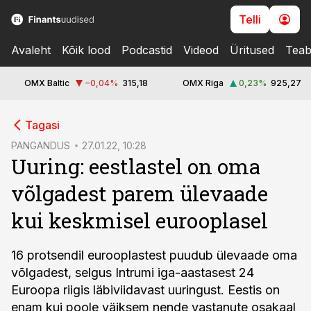
Telli
Avaleht
Kõik lood
Podcastid
Videod
Üritused
Teab
OMX Baltic
−0,04
%
315,18
OMX Riga
0,23
%
925,27
cebook
Tagasi
Twitter)
PANGANDUS
27.01.22, 10:28
Uuring: eestlastel on oma
kedIn
võlgadest parem ülevaade
ail
kui keskmisel eurooplasel
k
16 protsendil eurooplastest puudub ülevaade oma
võlgadest, selgus Intrumi iga-aastasest 24
Euroopa riigis läbiviidavast uuringust. Eestis on
enam kui poole väiksem nende vastanute osakaal