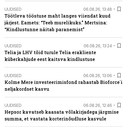
UUDISED
06.08.26, 13:48
Töötleva tööstuse maht langes viiendat kuud
järjest. Eamets: “Teeb murelikuks.” Mertsina:
“Kindlustunne näitab paranemist”
UUDISED
06.08.26, 13:24
Telia ja LHV tõid turule Telia erakliente
küberkahjude eest kaitsva kindlustuse
UUDISED
06.08.26, 13:06
Kolme Mere investeerimisfond rahastab Bioforce´i
neljakordset kasvu
UUDISED
06.08.26, 12:46
Hepsor kavatseb kaasata võlakirjadega järgmise
summa, et vastata korterinõudluse kasvule