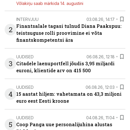
Võlakirju saab märkida 14. augustini
INTERVJUU
03.08.26, 14:17
Finantsalale tagasi tulnud Diana Paakspuu:
2
teistsuguse rolli proovimine ei võta
finantskompetentsi ära
UUDISED
06.08.26, 12:18
3
Citadele laenuportfell jõudis 3,95 miljardi
euroni, klientide arv on 415 500
UUDISED
06.08.26, 12:03
4
15 aastat hiljem: vahetamata on 43,3 miljoni
euro eest Eesti kroone
UUDISED
04.08.26, 11:04
5
Coop Panga uue personalijuhina alustas