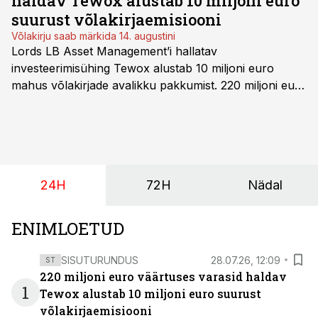
haldav Tewox alustab 10 miljoni euro
suurust võlakirjaemisiooni
Võlakirju saab märkida 14. augustini
Lords LB Asset Management’i hallatav
investeerimisühing Tewox alustab 10 miljoni euro
mahus võlakirjade avalikku pakkumist. 220 miljoni euro
suurust kaubanduskinnisvara portfelli haldav äriühing
pakub Baltimaade investoritele 8% aastatootlust
(intressi), võlakirjade märkimine kestab kuni 14.
augustini.
24H
72H
Nädal
ENIMLOETUD
SISUTURUNDUS
28.07.26, 12:09
ST
220 miljoni euro väärtuses varasid haldav
1
Tewox alustab 10 miljoni euro suurust
võlakirjaemisiooni