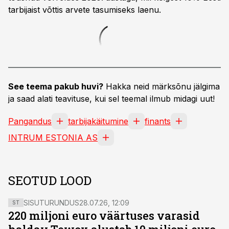
tarbijaist võttis arvete tasumiseks laenu.
See teema pakub huvi?
Hakka neid märksõnu jälgima
ja saad alati teavituse, kui sel teemal ilmub midagi uut!
Pangandus
tarbijakäitumine
finants
INTRUM ESTONIA AS
SEOTUD LOOD
SISUTURUNDUS
28.07.26, 12:09
ST
220 miljoni euro väärtuses varasid