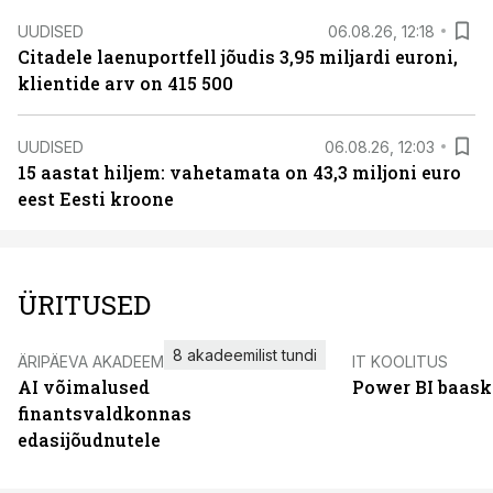
UUDISED
06.08.26, 12:18
Citadele laenuportfell jõudis 3,95 miljardi euroni,
klientide arv on 415 500
UUDISED
06.08.26, 12:03
15 aastat hiljem: vahetamata on 43,3 miljoni euro
eest Eesti kroone
ÜRITUSED
8 akadeemilist tundi
ÄRIPÄEVA AKADEEMIA
IT KOOLITUS
AI võimalused
Power BI baask
finantsvaldkonnas
edasijõudnutele