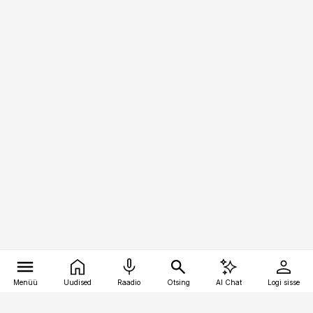
Menüü
Uudised
Raadio
Otsing
AI Chat
Logi sisse