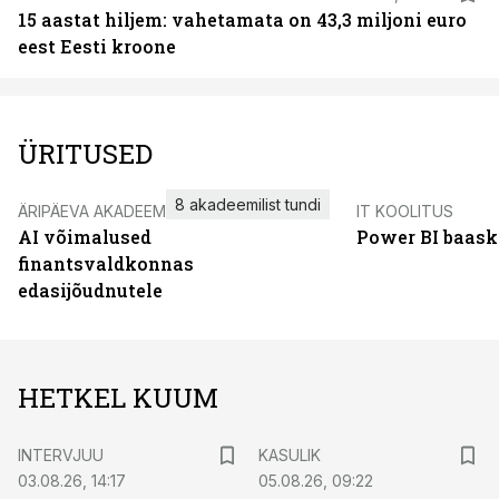
15 aastat hiljem: vahetamata on 43,3 miljoni euro
eest Eesti kroone
ÜRITUSED
8 akadeemilist tundi
ÄRIPÄEVA AKADEEMIA
IT KOOLITUS
AI võimalused
Power BI baask
finantsvaldkonnas
edasijõudnutele
HETKEL KUUM
INTERVJUU
KASULIK
03.08.26, 14:17
05.08.26, 09:22