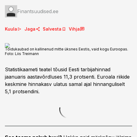
Finantsuudised.ee
Kuula
Jaga
Salvesta
Vihja
Toidukaubad on kallinenud mitte üksnes Eestis, vaid kogu Euroopas.
Foto:
Liis Treimann
Statistikaameti teatel tõusid Eesti tarbijahinnad
jaanuaris aastavõrdluses 11,3 protsenti. Euroala riikide
keskmine hinnakasv ulatus samal ajal hinnanguliselt
5,1 protsendini.