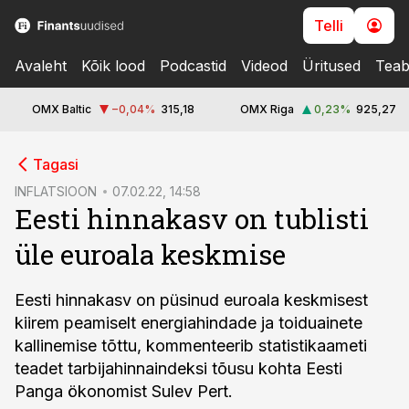
Telli
Avaleht
Kõik lood
Podcastid
Videod
Üritused
Teab
OMX Baltic
−0,04
%
315,18
OMX Riga
0,23
%
925,27
cebook
Tagasi
Twitter)
INFLATSIOON
07.02.22, 14:58
Eesti hinnakasv on tublisti
kedIn
üle euroala keskmise
ail
k
Eesti hinnakasv on püsinud euroala keskmisest
kiirem peamiselt energiahindade ja toiduainete
kallinemise tõttu, kommenteerib statistikaameti
teadet tarbijahinnaindeksi tõusu kohta Eesti
Panga ökonomist Sulev Pert.