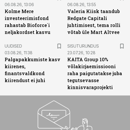
06.08.26, 13:06
06.08.26, 13:55
Kolme Mere
Valeria Kiisk taandub
investeerimisfond
Redgate Capitali
rahastab Bioforce´i
juhtimisest, tema rolli
neljakordset kasvu
võtab üle Mart Altvee
ST
UUDISED
SISUTURUNDUS
03.08.26, 11:38
23.07.26, 10:28
Palgapakkumiste kasv
KAITA Group 10%
kiirenes,
võlakirjaemissiooni
finantsvaldkond
raha paigutatakse juba
kiirendust ei juhi
tegutsevasse
kinnisvaraprojekti