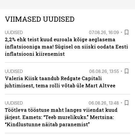
VIIMASED UUDISED
UUDISED
07.08.26, 16:09
2,2% ehk teist kuud euroala kõige aeglasema
inflatsiooniga maa! Sügisel on siiski oodata Eesti
inflatsiooni kiirenemist
UUDISED
06.08.26, 13:55
Valeria Kiisk taandub Redgate Capitali
juhtimisest, tema rolli võtab üle Mart Altvee
UUDISED
06.08.26, 13:48
Töötleva tööstuse maht langes viiendat kuud
järjest. Eamets: “Teeb murelikuks.” Mertsina:
“Kindlustunne näitab paranemist”