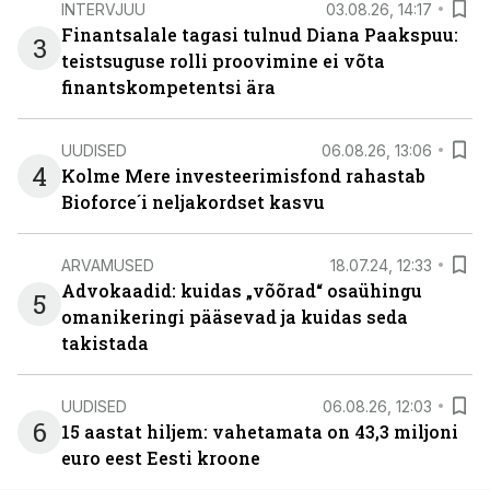
INTERVJUU
03.08.26, 14:17
Finantsalale tagasi tulnud Diana Paakspuu:
3
teistsuguse rolli proovimine ei võta
finantskompetentsi ära
UUDISED
06.08.26, 13:06
4
Kolme Mere investeerimisfond rahastab
Bioforce´i neljakordset kasvu
ARVAMUSED
18.07.24, 12:33
Advokaadid: kuidas „võõrad“ osaühingu
5
omanikeringi pääsevad ja kuidas seda
takistada
UUDISED
06.08.26, 12:03
6
15 aastat hiljem: vahetamata on 43,3 miljoni
euro eest Eesti kroone