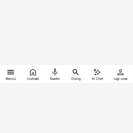
Menüü
Uudised
Raadio
Otsing
AI Chat
Logi sisse
Vana-Lõuna 39/1, 19094 Tallinn
(+372) 667 0111