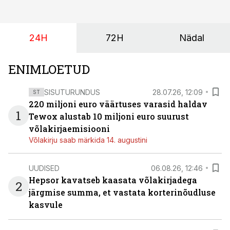
24H
72H
Nädal
ENIMLOETUD
SISUTURUNDUS
28.07.26, 12:09
ST
220 miljoni euro väärtuses varasid haldav
1
Tewox alustab 10 miljoni euro suurust
võlakirjaemisiooni
Võlakirju saab märkida 14. augustini
UUDISED
06.08.26, 12:46
Hepsor kavatseb kaasata võlakirjadega
2
järgmise summa, et vastata korterinõudluse
kasvule