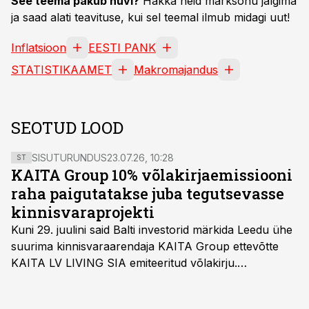
See teema pakub huvi?
Hakka neid märksõnu jälgima
ja saad alati teavituse, kui sel teemal ilmub midagi uut!
Inflatsioon
EESTI PANK
STATISTIKAAMET
Makromajandus
SEOTUD LOOD
SISUTURUNDUS
23.07.26, 10:28
ST
KAITA Group 10% võlakirjaemissiooni
raha paigutatakse juba tegutsevasse
kinnisvaraprojekti
Kuni 29. juulini said Balti investorid märkida Leedu ühe
suurima kinnisvaraarendaja KAITA Group ettevõtte
KAITA LV LIVING SIA emiteeritud võlakirju.
Kaheaastased võlakirjad pakuvad 10% aastast intressi
ja minimaalne investeerimissumma on 1000 eurot.