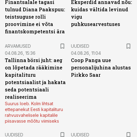
Finantsalale tagasi
Eksperdid annavad nõu:
tulnud Diana Paakspuu:
kuidas vältida levinud
teistsuguse rolli
vigu
proovimine ei võta
puhkusearvestuses
finantskompetentsi ära
ARVAMUSED
UUDISED
04.08.26, 15:36
04.08.26, 11:04
Tallinna börsi juht: aeg
Coop Panga uue
on lõpetada rääkimine
personalijuhina alustas
kapitalituru
Pirkko Saar
potentsiaalist ja hakata
seda potentsiaali
realiseerima
Suurus loeb. Kolm lihtsat
ettepanekut Eesti kapitalituru
rahvusvahelisele kapitalile
piisavasse mõõtu viimiseks
UUDISED
UUDISED