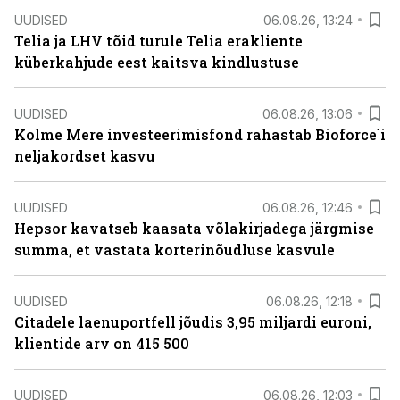
UUDISED
06.08.26, 13:24
Telia ja LHV tõid turule Telia erakliente
küberkahjude eest kaitsva kindlustuse
UUDISED
06.08.26, 13:06
Kolme Mere investeerimisfond rahastab Bioforce´i
neljakordset kasvu
UUDISED
06.08.26, 12:46
Hepsor kavatseb kaasata võlakirjadega järgmise
summa, et vastata korterinõudluse kasvule
UUDISED
06.08.26, 12:18
Citadele laenuportfell jõudis 3,95 miljardi euroni,
klientide arv on 415 500
UUDISED
06.08.26, 12:03