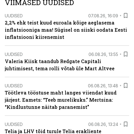
VIIMASED UUDISED
UUDISED
07.08.26, 16:09
2,2% ehk teist kuud euroala kõige aeglasema
inflatsiooniga maa! Sügisel on siiski oodata Eesti
inflatsiooni kiirenemist
UUDISED
06.08.26, 13:55
Valeria Kiisk taandub Redgate Capitali
juhtimisest, tema rolli võtab üle Mart Altvee
UUDISED
06.08.26, 13:48
Töötleva tööstuse maht langes viiendat kuud
järjest. Eamets: “Teeb murelikuks.” Mertsina:
“Kindlustunne näitab paranemist”
UUDISED
06.08.26, 13:24
Telia ja LHV tõid turule Telia erakliente