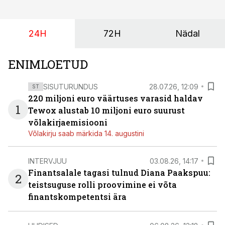
augustini.
24H
72H
Nädal
ENIMLOETUD
SISUTURUNDUS
28.07.26, 12:09
ST
220 miljoni euro väärtuses varasid haldav
1
Tewox alustab 10 miljoni euro suurust
võlakirjaemisiooni
Võlakirju saab märkida 14. augustini
INTERVJUU
03.08.26, 14:17
Finantsalale tagasi tulnud Diana Paakspuu:
2
teistsuguse rolli proovimine ei võta
finantskompetentsi ära