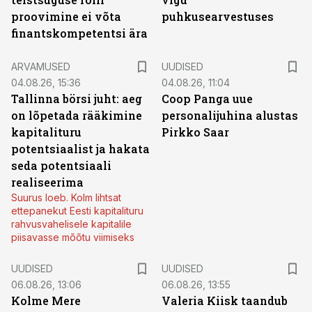
proovimine ei võta
puhkusearvestuses
finantskompetentsi ära
ARVAMUSED
UUDISED
04.08.26, 15:36
04.08.26, 11:04
Tallinna börsi juht: aeg
Coop Panga uue
on lõpetada rääkimine
personalijuhina alustas
kapitalituru
Pirkko Saar
potentsiaalist ja hakata
seda potentsiaali
realiseerima
Suurus loeb. Kolm lihtsat
ettepanekut Eesti kapitalituru
rahvusvahelisele kapitalile
piisavasse mõõtu viimiseks
UUDISED
UUDISED
06.08.26, 13:06
06.08.26, 13:55
Kolme Mere
Valeria Kiisk taandub