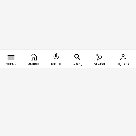
Menüü
Uudised
Raadio
Otsing
AI Chat
Logi sisse
Vana-Lõuna 39/1, 19094 Tallinn
(+372) 667 0111
finantsuudised@finantsuudised.ee