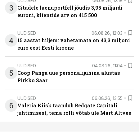
UUDISED
06.08.26, 12:18
3
Citadele laenuportfell jõudis 3,95 miljardi
euroni, klientide arv on 415 500
UUDISED
06.08.26, 12:03
4
15 aastat hiljem: vahetamata on 43,3 miljoni
euro eest Eesti kroone
UUDISED
04.08.26, 11:04
5
Coop Panga uue personalijuhina alustas
Pirkko Saar
UUDISED
06.08.26, 13:55
6
Valeria Kiisk taandub Redgate Capitali
juhtimisest, tema rolli võtab üle Mart Altvee