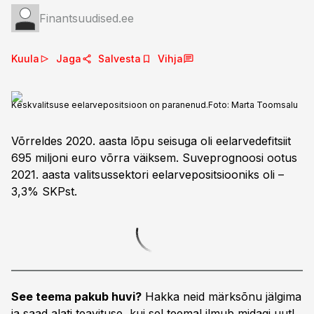
Finantsuudised.ee
Kuula
Jaga
Salvesta
Vihja
Keskvalitsuse eelarvepositsioon on paranenud.
Foto:
Marta Toomsalu
Võrreldes 2020. aasta lõpu seisuga oli eelarvedefitsiit
695 miljoni euro võrra väiksem. Suveprognoosi ootus
2021. aasta valitsussektori eelarvepositsiooniks oli –
3,3% SKPst.
See teema pakub huvi?
Hakka neid märksõnu jälgima
ja saad alati teavituse, kui sel teemal ilmub midagi uut!