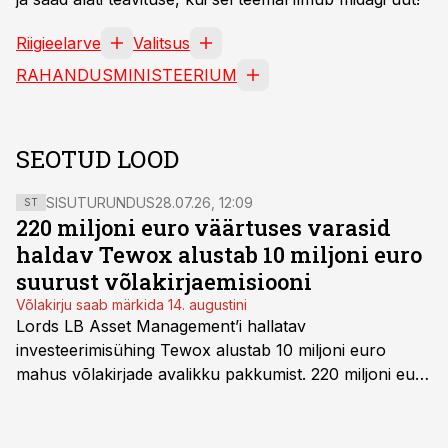
Riigieelarve
Valitsus
RAHANDUSMINISTEERIUM
SEOTUD LOOD
SISUTURUNDUS
28.07.26, 12:09
ST
220 miljoni euro väärtuses varasid
haldav Tewox alustab 10 miljoni euro
suurust võlakirjaemisiooni
Võlakirju saab märkida 14. augustini
Lords LB Asset Management’i hallatav
investeerimisühing Tewox alustab 10 miljoni euro
mahus võlakirjade avalikku pakkumist. 220 miljoni euro
suurust kaubanduskinnisvara portfelli haldav äriühing
pakub Baltimaade investoritele 8% aastatootlust
(intressi), võlakirjade märkimine kestab kuni 14.