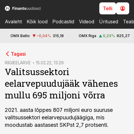
Telli
Avaleht
Kõik lood
Podcastid
Videod
Üritused
Teab
OMX Baltic
−0,04
%
315,18
OMX Riga
0,23
%
925,27
cebook
Tagasi
Twitter)
RIIGIEELARVE
15.02.22, 13:29
Valitsussektori
kedIn
eelarvepuudujääk vähenes
ail
mullu 695 miljoni võrra
k
2021. aasta lõppes 807 miljoni euro suuruse
valitsussektori eelarvepuudujäägiga, mis
moodustab aastasest SKPst 2,7 protsenti.