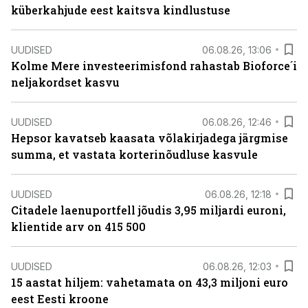
küberkahjude eest kaitsva kindlustuse
UUDISED
06.08.26, 13:06
Kolme Mere investeerimisfond rahastab Bioforce´i
neljakordset kasvu
UUDISED
06.08.26, 12:46
Hepsor kavatseb kaasata võlakirjadega järgmise
summa, et vastata korterinõudluse kasvule
UUDISED
06.08.26, 12:18
Citadele laenuportfell jõudis 3,95 miljardi euroni,
klientide arv on 415 500
UUDISED
06.08.26, 12:03
15 aastat hiljem: vahetamata on 43,3 miljoni euro
eest Eesti kroone