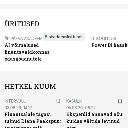
ÜRITUSED
8 akadeemilist tundi
ÄRIPÄEVA AKADEEMIA
IT KOOLITUS
AI võimalused
Power BI baask
finantsvaldkonnas
edasijõudnutele
HETKEL KUUM
INTERVJUU
KASULIK
03.08.26, 14:17
05.08.26, 09:22
Finantsalale tagasi
Eksperdid annavad nõu:
tulnud Diana Paakspuu:
kuidas vältida levinud
teistsuguse rolli
vigu