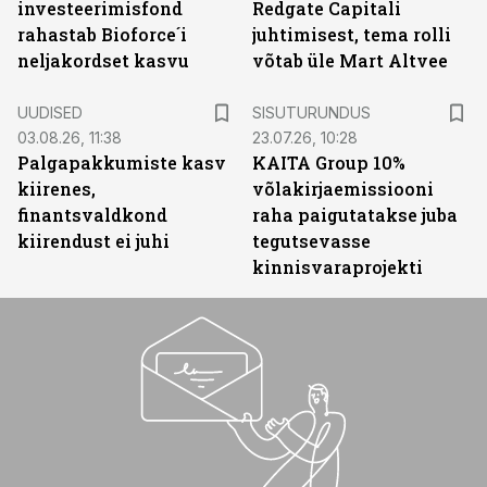
investeerimisfond
Redgate Capitali
rahastab Bioforce´i
juhtimisest, tema rolli
neljakordset kasvu
võtab üle Mart Altvee
ST
UUDISED
SISUTURUNDUS
03.08.26, 11:38
23.07.26, 10:28
Palgapakkumiste kasv
KAITA Group 10%
kiirenes,
võlakirjaemissiooni
finantsvaldkond
raha paigutatakse juba
kiirendust ei juhi
tegutsevasse
kinnisvaraprojekti