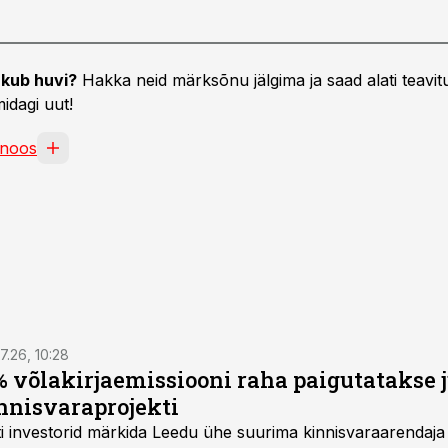
kub huvi?
Hakka neid märksõnu jälgima ja saad alati teavitu
idagi uut!
gnoos
7.26, 10:28
 võlakirjaemissiooni raha paigutatakse 
nnisvaraprojekti
Balti investorid märkida Leedu ühe suurima kinnisvaraarenda