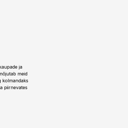
 kaupade ja
 mõjutab meid
ng kolmandaks
 piirnevates