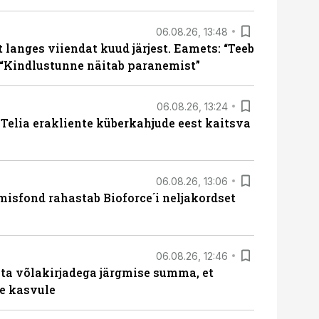
06.08.26, 13:48
langes viiendat kuud järjest. Eamets: “Teeb
 “Kindlustunne näitab paranemist”
06.08.26, 13:24
e Telia erakliente küberkahjude eest kaitsva
06.08.26, 13:06
isfond rahastab Bioforce´i neljakordset
06.08.26, 12:46
ta võlakirjadega järgmise summa, et
e kasvule