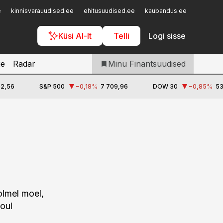
Iseteenindus
e
kinnisvarauudised.ee
ehitusuudised.ee
kaubandus.ee
toostusu
Telli Finantsuudised
Küsi AI-lt
Telli
Logi sisse
je
Radar
Minu Finantsuudised
02,56
S&P 500
−0,18
%
7 709,96
DOW 30
−0,85
%
53
olmel moel,
aoul