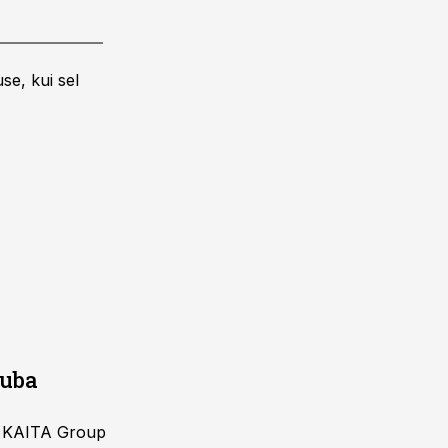
se, kui sel
juba
ja KAITA Group