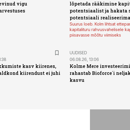
levinud vigu
lõpetada rääkimine kapit
arvestuses
potentsiaalist ja hakata 
potentsiaali realiseerim
Suurus loeb. Kolm lihtsat ettepa
kapitalituru rahvusvahelisele kap
piisavasse mõõtu viimiseks
UUDISED
1:38
06.08.26, 13:06
kumiste kasv kiirenes,
Kolme Mere investeerim
aldkond kiirendust ei juhi
rahastab Bioforce´i nelja
kasvu