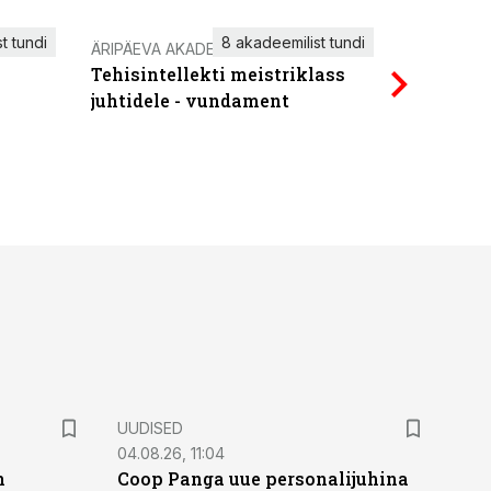
t tundi
8 akadeemilist tundi
ÄRIPÄEVA AKADEEMIA
IT KOOLIT
Tehisintellekti meistriklass
Power Qu
juhtidele - vundament
UUDISED
04.08.26, 11:04
n
Coop Panga uue personalijuhina