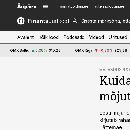
raamatupidaja.ee
aritehnoloogia.ee
kinnisvarauudised.ee
imelineajalugu.ee
logistikauudised.ee
imelineteadus.ee
Avaleht
Kõik lood
Podcastid
Videod
Üritused
OMX Baltic
0,08
%
315,23
OMX Riga
−0,26
%
925,88
cebook
MAJANDUSPR
Kuida
Twitter)
kedIn
mõju
ail
k
Eesti majand
kirjutab rah
Lättemäe.