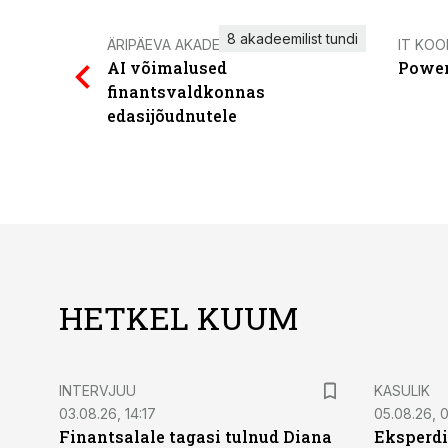
8 akadeemilist tundi
ÄRIPÄEVA AKADEEMIA
IT KOO
AI võimalused
Power
finantsvaldkonnas
edasijõudnutele
HETKEL KUUM
INTERVJUU
KASULIK
03.08.26, 14:17
05.08.26, 
Finantsalale tagasi tulnud Diana
Eksperdi