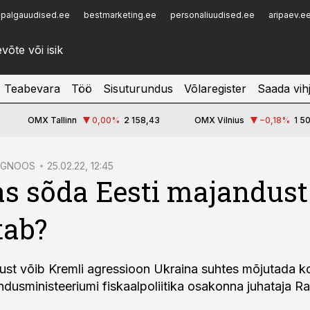
palgauudised.ee
bestmarketing.ee
personaliuudised.ee
aripaev.e
Infopank
Radar
Teabevara
Töö
Sisuturundus
Võlaregister
Saada vih
OMX Tallinn
0,00
%
2 158,43
OMX Vilnius
−0,18
%
1 5
OGNOOS
25.02.22, 12:45
s sõda Eesti majandust
tab?
ust võib Kremli agressioon Ukraina suhtes mõjutada k
andusministeeriumi fiskaalpoliitika osakonna juhataja R