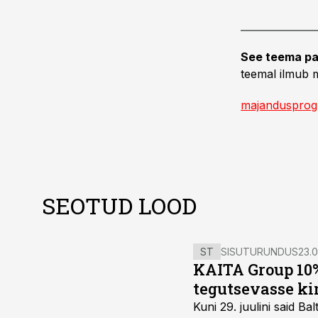
See teema pa
teemal ilmub m
majanduspro
SEOTUD LOOD
ST
SISUTURUNDUS
23.0
KAITA Group 10%
tegutsevasse ki
Kuni 29. juulini said 