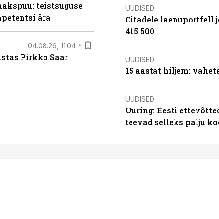
aakspuu: teistsuguse
UUDISED
mpetentsi ära
Citadele laenuportfell j
415 500
04.08.26, 11:04
ustas Pirkko Saar
UUDISED
15 aastat hiljem: vahet
UUDISED
Uuring: Eesti ettevõtt
teevad selleks palju k