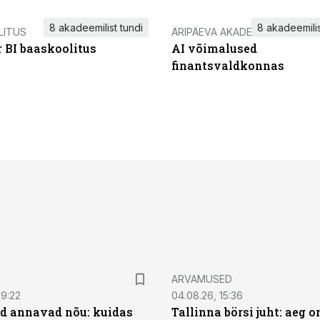
8 akadeemilist tundi
8 akadeemilis
LITUS
ÄRIPÄEVA AKADEEMIA
 BI baaskoolitus
AI võimalused
finantsvaldkonnas
ARVAMUSED
09:22
04.08.26, 15:36
d annavad nõu: kuidas
Tallinna börsi juht: aeg o