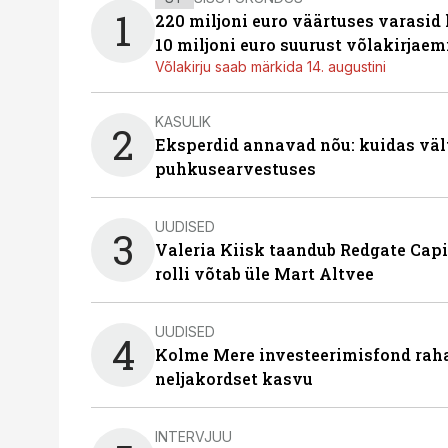
1
220 miljoni euro väärtuses varasid
10 miljoni euro suurust võlakirjaem
Võlakirju saab märkida 14. augustini
KASULIK
2
Eksperdid annavad nõu: kuidas väl
puhkusearvestuses
UUDISED
3
Valeria Kiisk taandub Redgate Capi
rolli võtab üle Mart Altvee
UUDISED
4
Kolme Mere investeerimisfond raha
neljakordset kasvu
INTERVJUU