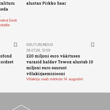
alituru
alustas Pirkko Saar
seda
a
nekut Eesti
italile
ST
SISUTURUNDUS
28.07.26, 12:09
isfond
220 miljoni euro väärtuses
kordset
varasid haldav Tewox alustab 10
miljoni euro suurust
võlakirjaemisiooni
Võlakirju saab märkida 14. augustini