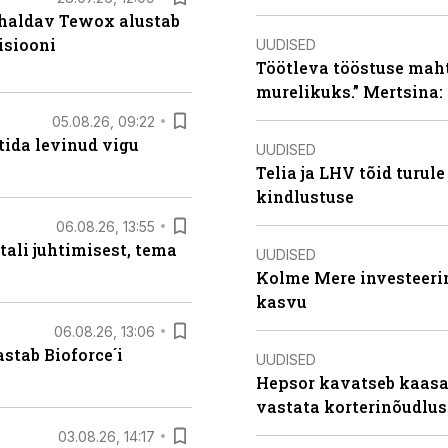
 haldav Tewox alustab
isiooni
UUDISED
Töötleva tööstuse maht 
murelikuks.” Mertsina:
05.08.26, 09:22
tida levinud vigu
UUDISED
Telia ja LHV tõid turul
kindlustuse
06.08.26, 13:55
tali juhtimisest, tema
UUDISED
Kolme Mere investeerim
kasvu
06.08.26, 13:06
stab Bioforce´i
UUDISED
Hepsor kavatseb kaasa
vastata korterinõudlus
03.08.26, 14:17