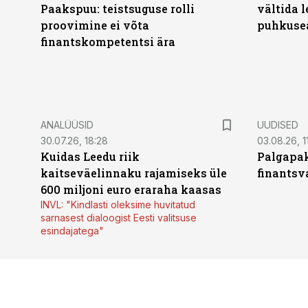
Paakspuu: teistsuguse rolli
vältida 
proovimine ei võta
puhkuse
finantskompetentsi ära
ANALÜÜSID
UUDISED
30.07.26, 18:28
03.08.26, 1
Kuidas Leedu riik
Palgapak
kaitseväelinnaku rajamiseks üle
finantsv
600 miljoni euro eraraha kaasas
INVL: "Kindlasti oleksime huvitatud
sarnasest dialoogist Eesti valitsuse
esindajatega"