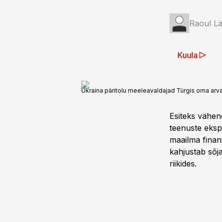
Raoul L
Kuula
Ukraina päritolu meeleavaldajad Türgis oma ar
Esiteks vähen
teenuste eksp
maailma finan
kahjustab sõj
riikides.