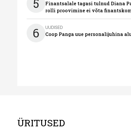
5
Finantsalale tagasi tulnud Diana P
rolli proovimine ei võta finantsko
UUDISED
6
Coop Panga uue personalijuhina al
ÜRITUSED