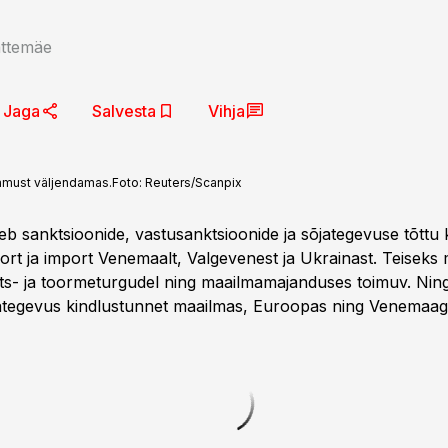
ättemäe
Jaga
Salvesta
Vihja
vamust väljendamas.Foto: Reuters/Scanpix
eb sanktsioonide, vastusanktsioonide ja sõjategevuse tõttu
ort ja import Venemaalt, Valgevenest ja Ukrainast. Teiseks
ts- ja toormeturgudel ning maailmamajanduses toimuv. Ni
ategevus kindlustunnet maailmas, Euroopas ning Venemaaga