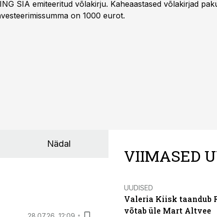
ING SIA emiteeritud võlakirju. Kaheaastased võlakirjad pa
 investeerimissumma on 1000 eurot.
Nädal
VIIMASED U
UUDISED
Valeria Kiisk taandub R
võtab üle Mart Altvee
28.07.26, 12:09