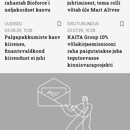
rahastab Bioforce´i
juhtimisest, tema rolli
neljakordset kasvu
võtab üle Mart Altvee
ST
UUDISED
SISUTURUNDUS
03.08.26, 11:38
23.07.26, 10:28
Palgapakkumiste kasv
KAITA Group 10%
kiirenes,
võlakirjaemissiooni
finantsvaldkond
raha paigutatakse juba
kiirendust ei juhi
tegutsevasse
kinnisvaraprojekti