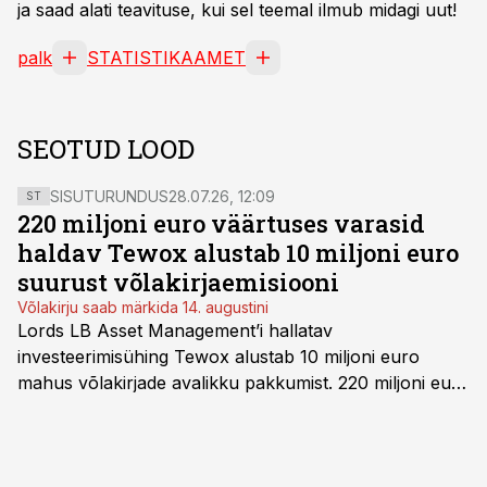
ja saad alati teavituse, kui sel teemal ilmub midagi uut!
palk
STATISTIKAAMET
SEOTUD LOOD
SISUTURUNDUS
28.07.26, 12:09
ST
220 miljoni euro väärtuses varasid
haldav Tewox alustab 10 miljoni euro
suurust võlakirjaemisiooni
Võlakirju saab märkida 14. augustini
Lords LB Asset Management’i hallatav
investeerimisühing Tewox alustab 10 miljoni euro
mahus võlakirjade avalikku pakkumist. 220 miljoni euro
suurust kaubanduskinnisvara portfelli haldav äriühing
pakub Baltimaade investoritele 8% aastatootlust
(intressi), võlakirjade märkimine kestab kuni 14.