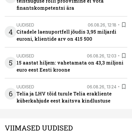
teistsuguse rolli proovimine ei võta
finantskompetentsi ära
UUDISED
06.08.26, 12:18
4
Citadele laenuportfell jõudis 3,95 miljardi
euroni, klientide arv on 415 500
UUDISED
06.08.26, 12:03
5
15 aastat hiljem: vahetamata on 43,3 miljoni
euro eest Eesti kroone
UUDISED
06.08.26, 13:24
6
Telia ja LHV tõid turule Telia erakliente
küberkahjude eest kaitsva kindlustuse
VIIMASED UUDISED