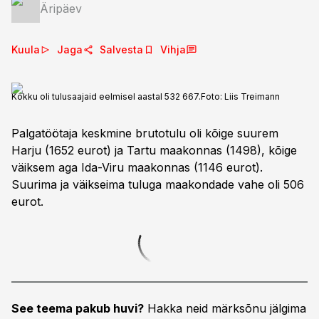
Äripäev
Kuula
Jaga
Salvesta
Vihja
Kokku oli tulusaajaid eelmisel aastal 532 667.
Foto:
Liis Treimann
Palgatöötaja keskmine brutotulu oli kõige suurem
Harju (1652 eurot) ja Tartu maakonnas (1498), kõige
väiksem aga Ida-Viru maakonnas (1146 eurot).
Suurima ja väikseima tuluga maakondade vahe oli 506
eurot.
See teema pakub huvi?
Hakka neid märksõnu jälgima