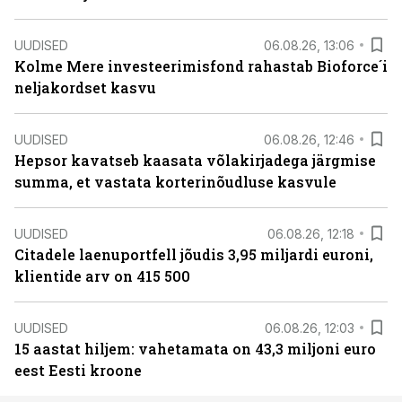
UUDISED
06.08.26, 13:06
Kolme Mere investeerimisfond rahastab Bioforce´i
neljakordset kasvu
UUDISED
06.08.26, 12:46
Hepsor kavatseb kaasata võlakirjadega järgmise
summa, et vastata korterinõudluse kasvule
UUDISED
06.08.26, 12:18
Citadele laenuportfell jõudis 3,95 miljardi euroni,
klientide arv on 415 500
UUDISED
06.08.26, 12:03
15 aastat hiljem: vahetamata on 43,3 miljoni euro
eest Eesti kroone