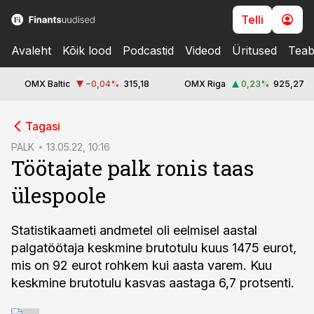
Telli
Avaleht
Kõik lood
Podcastid
Videod
Üritused
Teab
OMX Baltic
−0,04
%
315,18
OMX Riga
0,23
%
925,27
cebook
Tagasi
Twitter)
PALK
13.05.22, 10:16
Töötajate palk ronis taas
kedIn
ülespoole
ail
k
Statistikaameti andmetel oli eelmisel aastal
palgatöötaja keskmine brutotulu kuus 1475 eurot,
mis on 92 eurot rohkem kui aasta varem. Kuu
keskmine brutotulu kasvas aastaga 6,7 protsenti.