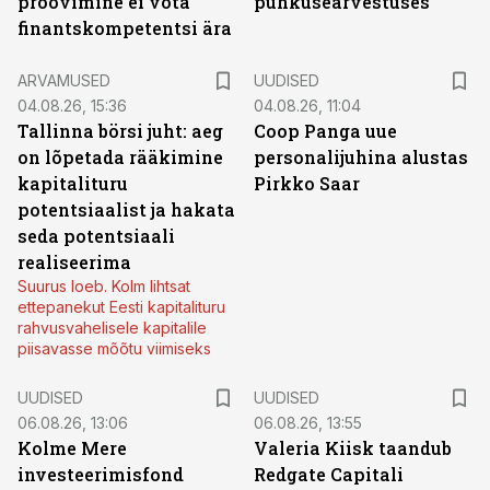
proovimine ei võta
puhkusearvestuses
finantskompetentsi ära
ARVAMUSED
UUDISED
04.08.26, 15:36
04.08.26, 11:04
Tallinna börsi juht: aeg
Coop Panga uue
on lõpetada rääkimine
personalijuhina alustas
kapitalituru
Pirkko Saar
potentsiaalist ja hakata
seda potentsiaali
realiseerima
Suurus loeb. Kolm lihtsat
ettepanekut Eesti kapitalituru
rahvusvahelisele kapitalile
piisavasse mõõtu viimiseks
UUDISED
UUDISED
06.08.26, 13:06
06.08.26, 13:55
Kolme Mere
Valeria Kiisk taandub
investeerimisfond
Redgate Capitali