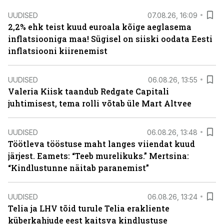
UUDISED
07.08.26, 16:09
2,2% ehk teist kuud euroala kõige aeglasema
inflatsiooniga maa! Sügisel on siiski oodata Eesti
inflatsiooni kiirenemist
UUDISED
06.08.26, 13:55
Valeria Kiisk taandub Redgate Capitali
juhtimisest, tema rolli võtab üle Mart Altvee
UUDISED
06.08.26, 13:48
Töötleva tööstuse maht langes viiendat kuud
järjest. Eamets: “Teeb murelikuks.” Mertsina:
“Kindlustunne näitab paranemist”
UUDISED
06.08.26, 13:24
Telia ja LHV tõid turule Telia erakliente
küberkahjude eest kaitsva kindlustuse