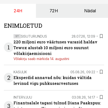
augustini.
24H
72H
Nädal
ENIMLOETUD
SISUTURUNDUS
28.07.26, 12:09
ST
220 miljoni euro väärtuses varasid haldav
1
Tewox alustab 10 miljoni euro suurust
võlakirjaemisiooni
Võlakirju saab märkida 14. augustini
KASULIK
05.08.26, 09:22
2
Eksperdid annavad nõu: kuidas vältida
levinud vigu puhkusearvestuses
INTERVJUU
03.08.26, 14:17
Finantsalale tagasi tulnud Diana Paakspuu:
3