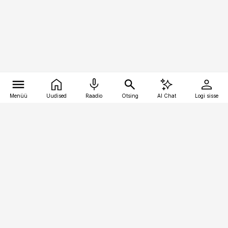
Menüü
Uudised
Raadio
Otsing
AI Chat
Logi sisse
Vana-Lõuna 39/1, 19094 Tallinn
(+372) 667 0111
finantsuudised@finantsuudised.ee
Telli
Reklaam