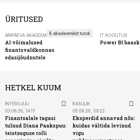
ÜRITUSED
8 akadeemilist tundi
ÄRIPÄEVA AKADEEMIA
IT KOOLITUS
AI võimalused
Power BI baask
finantsvaldkonnas
edasijõudnutele
HETKEL KUUM
INTERVJUU
KASULIK
03.08.26, 14:17
05.08.26, 09:22
Finantsalale tagasi
Eksperdid annavad nõu:
tulnud Diana Paakspuu:
kuidas vältida levinud
teistsuguse rolli
vigu