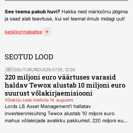
See teema pakub huvi?
Hakka neid märksõnu jälgima
ja saad alati teavituse, kui sel teemal ilmub midagi uut!
keskkonnakaitse
SEOTUD LOOD
SISUTURUNDUS
28.07.26, 12:09
ST
220 miljoni euro väärtuses varasid
haldav Tewox alustab 10 miljoni euro
suurust võlakirjaemisiooni
Võlakirju saab märkida 14. augustini
Lords LB Asset Management’i hallatav
investeerimisühing Tewox alustab 10 miljoni euro
mahus võlakirjade avalikku pakkumist. 220 miljoni euro
suurust kaubanduskinnisvara portfelli haldav äriühing