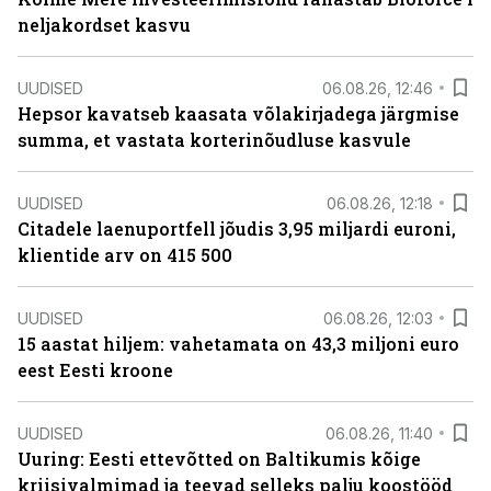
neljakordset kasvu
UUDISED
06.08.26, 12:46
Hepsor kavatseb kaasata võlakirjadega järgmise
summa, et vastata korterinõudluse kasvule
UUDISED
06.08.26, 12:18
Citadele laenuportfell jõudis 3,95 miljardi euroni,
klientide arv on 415 500
UUDISED
06.08.26, 12:03
15 aastat hiljem: vahetamata on 43,3 miljoni euro
eest Eesti kroone
UUDISED
06.08.26, 11:40
Uuring: Eesti ettevõtted on Baltikumis kõige
kriisivalmimad ja teevad selleks palju koostööd