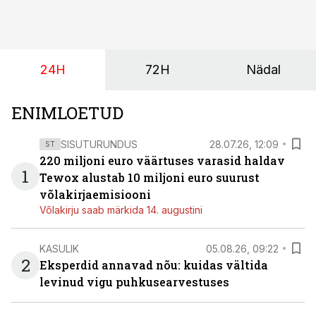
pakub Baltimaade investoritele 8% aastatootlust
(intressi), võlakirjade märkimine kestab kuni 14.
augustini.
24H
72H
Nädal
ENIMLOETUD
SISUTURUNDUS
28.07.26, 12:09
ST
220 miljoni euro väärtuses varasid haldav
1
Tewox alustab 10 miljoni euro suurust
võlakirjaemisiooni
Võlakirju saab märkida 14. augustini
KASULIK
05.08.26, 09:22
2
Eksperdid annavad nõu: kuidas vältida
levinud vigu puhkusearvestuses