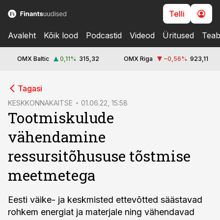
Telli
Avaleht
Kõik lood
Podcastid
Videod
Üritused
Teab
OMX Baltic
0,11
%
315,32
OMX Riga
−0,56
%
923,11
cebook
Tagasi
Twitter)
KESKKONNAKAITSE
01.06.22, 15:58
Tootmiskulude
kedIn
vähendamine
ail
ressursitõhususe tõstmise
k
meetmetega
Eesti väike- ja keskmisted ettevõtted säästavad
rohkem energiat ja materjale ning vähendavad