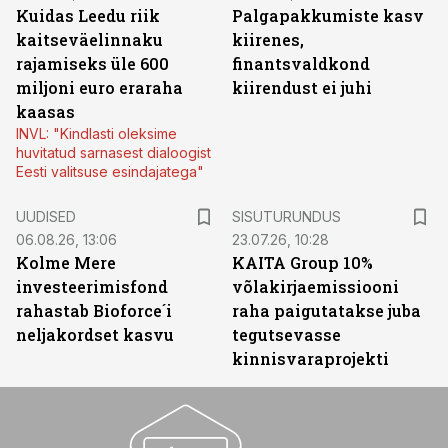
Kuidas Leedu riik
Palgapakkumiste kasv
kaitseväelinnaku
kiirenes,
rajamiseks üle 600
finantsvaldkond
miljoni euro eraraha
kiirendust ei juhi
kaasas
INVL: "Kindlasti oleksime
huvitatud sarnasest dialoogist
Eesti valitsuse esindajatega"
ST
UUDISED
SISUTURUNDUS
06.08.26, 13:06
23.07.26, 10:28
Kolme Mere
KAITA Group 10%
investeerimisfond
võlakirjaemissiooni
rahastab Bioforce´i
raha paigutatakse juba
neljakordset kasvu
tegutsevasse
kinnisvaraprojekti