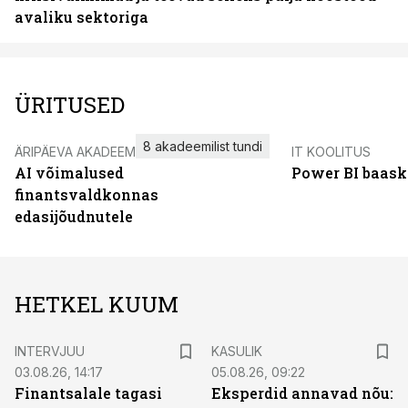
avaliku sektoriga
ÜRITUSED
8 akadeemilist tundi
ÄRIPÄEVA AKADEEMIA
IT KOOLITUS
AI võimalused
Power BI baask
finantsvaldkonnas
edasijõudnutele
HETKEL KUUM
INTERVJUU
KASULIK
03.08.26, 14:17
05.08.26, 09:22
Finantsalale tagasi
Eksperdid annavad nõu: