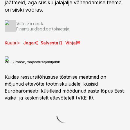
jäätmeid, aga süsiku jalajälje vähendamise teema
on siiski võõras.
Villu Zirnask
Finantsuudised.ee toimetaja
Kuula
Jaga
Salvesta
Vihja
Villu Zirnask, majandusajakirjanik
Kuidas ressursitõhususe tõstmise meetmed on
mõjunud ettevõtte tootmiskuludele, küsisid
Eurobaromeetri küsitlejad möödunud aasta lõpus Eesti
väike- ja keskmistelt ettevõtetelt (VKE-lt).