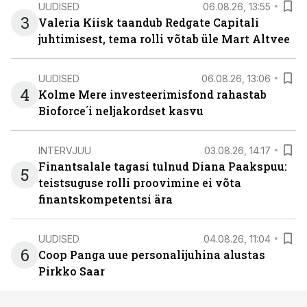
UUDISED
06.08.26, 13:55
3
Valeria Kiisk taandub Redgate Capitali
juhtimisest, tema rolli võtab üle Mart Altvee
UUDISED
06.08.26, 13:06
4
Kolme Mere investeerimisfond rahastab
Bioforce´i neljakordset kasvu
INTERVJUU
03.08.26, 14:17
Finantsalale tagasi tulnud Diana Paakspuu:
5
teistsuguse rolli proovimine ei võta
finantskompetentsi ära
UUDISED
04.08.26, 11:04
6
Coop Panga uue personalijuhina alustas
Pirkko Saar