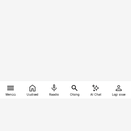
Menüü
Uudised
Raadio
Otsing
AI Chat
Logi sisse