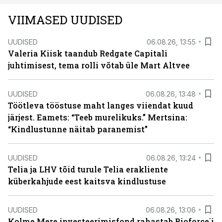
VIIMASED UUDISED
UUDISED
06.08.26, 13:55
Valeria Kiisk taandub Redgate Capitali
juhtimisest, tema rolli võtab üle Mart Altvee
UUDISED
06.08.26, 13:48
Töötleva tööstuse maht langes viiendat kuud
järjest. Eamets: “Teeb murelikuks.” Mertsina:
“Kindlustunne näitab paranemist”
UUDISED
06.08.26, 13:24
Telia ja LHV tõid turule Telia erakliente
küberkahjude eest kaitsva kindlustuse
UUDISED
06.08.26, 13:06
Kolme Mere investeerimisfond rahastab Bioforce´i