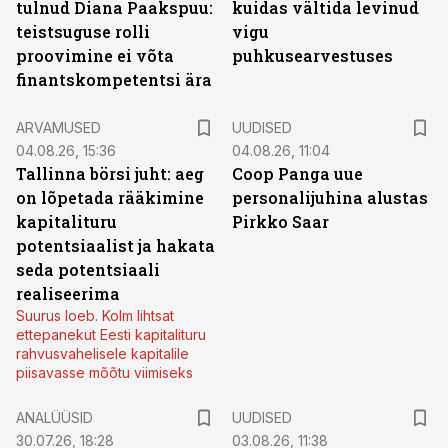
tulnud Diana Paakspuu:
kuidas vältida levinud
teistsuguse rolli
vigu
proovimine ei võta
puhkusearvestuses
finantskompetentsi ära
ARVAMUSED
UUDISED
04.08.26, 15:36
04.08.26, 11:04
Tallinna börsi juht: aeg
Coop Panga uue
on lõpetada rääkimine
personalijuhina alustas
kapitalituru
Pirkko Saar
potentsiaalist ja hakata
seda potentsiaali
realiseerima
Suurus loeb. Kolm lihtsat
ettepanekut Eesti kapitalituru
rahvusvahelisele kapitalile
piisavasse mõõtu viimiseks
ANALÜÜSID
UUDISED
30.07.26, 18:28
03.08.26, 11:38