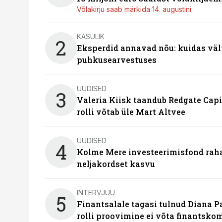
Võlakirju saab märkida 14. augustini
KASULIK
2
Eksperdid annavad nõu: kuidas väl
puhkusearvestuses
UUDISED
3
Valeria Kiisk taandub Redgate Capi
rolli võtab üle Mart Altvee
UUDISED
4
Kolme Mere investeerimisfond raha
neljakordset kasvu
INTERVJUU
5
Finantsalale tagasi tulnud Diana P
rolli proovimine ei võta finantsko