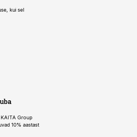
se, kui sel
juba
ja KAITA Group
kuvad 10% aastast