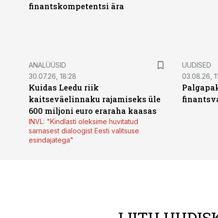
finantskompetentsi ära
ANALÜÜSID
UUDISED
30.07.26, 18:28
03.08.26, 1
Kuidas Leedu riik
Palgapak
kaitseväelinnaku rajamiseks üle
finantsv
600 miljoni euro eraraha kaasas
INVL: "Kindlasti oleksime huvitatud
sarnasest dialoogist Eesti valitsuse
esindajatega"
LIITU UUDIS