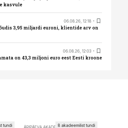
e kasvule
06.08.26, 12:18
õudis 3,95 miljardi euroni, klientide arv on
06.08.26, 12:03
amata on 43,3 miljoni euro eest Eesti kroone
t tundi
8 akadeemilist tundi
ÄRIPÄEVA AKADEEMIA
IT KOOLIT