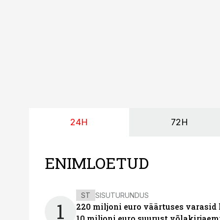
24H
72H
ENIMLOETUD
ST
SISUTURUNDUS
1
220 miljoni euro väärtuses varasid
10 miljoni euro suurust võlakirjaem