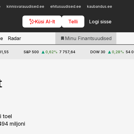
Iseteenindus
e
kinnisvarauudised.ee
ehitusuudised.ee
kaubandus.ee
toostusu
Telli Finantsuudised
Küsi AI-lt
Telli
Logi sisse
je
Radar
Minu Finantsuudised
01,55
S&P 500
0,62
%
7 757,64
DOW 30
0,28
%
54 0
t
 toel
494 miljoni