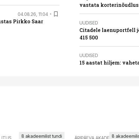
vastata korterinõudlus
04.08.26, 11:04
ustas Pirkko Saar
UUDISED
Citadele laenuportfell j
415 500
UUDISED
15 aastat hiljem: vahet
8 akadeemilist tundi
8 akadeemilis
LITUS
ÄRIPÄEVA AKADEEMIA