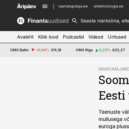
raamatupidaja.ee
aritehnoloogia.ee
kinnisvarauudised.ee
imelineajalugu.ee
logistikauudised.ee
imelineteadus.ee
Avaleht
Kõik lood
Podcastid
Videod
Üritused
OMX Baltic
−0,04
%
315,18
OMX Riga
0,23
%
925,27
cebook
MAKROMAJAN
Soome
Twitter)
kedIn
Eesti
ail
k
Teenuste väl
mullusega võ
euroga pluss