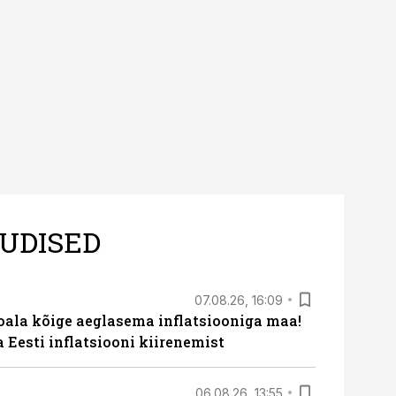
UDISED
07.08.26, 16:09
roala kõige aeglasema inflatsiooniga maa!
a Eesti inflatsiooni kiirenemist
06.08.26, 13:55