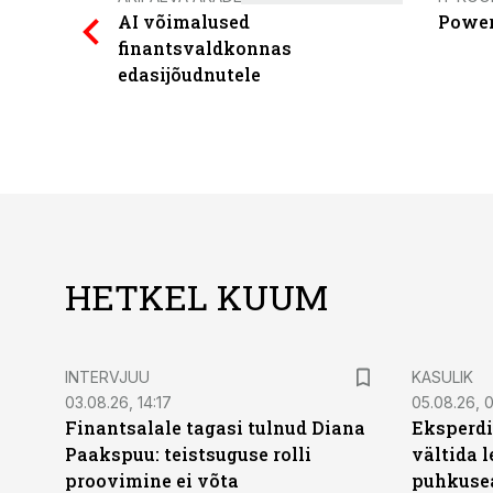
AI võimalused
Power
finantsvaldkonnas
edasijõudnutele
HETKEL KUUM
INTERVJUU
KASULIK
03.08.26, 14:17
05.08.26, 
Finantsalale tagasi tulnud Diana
Eksperdi
Paakspuu: teistsuguse rolli
vältida 
proovimine ei võta
puhkuse