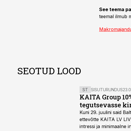
See teema pa
teemal ilmub m
Makromajand
SEOTUD LOOD
ST
SISUTURUNDUS
23.0
KAITA Group 10%
tegutsevasse ki
Kuni 29. juulini said 
ettevõtte KAITA LV LIV
intressi ja minimaalne