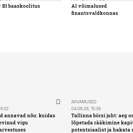
 BI baaskoolitus
AI võimalused
finantsvaldkonnas
ARVAMUSED
09:22
04.08.26, 15:36
d annavad nõu: kuidas
Tallinna börsi juht: aeg o
levinud vigu
lõpetada rääkimine kapit
arvestuses
potentsiaalist ja hakata 