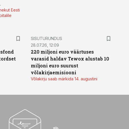
a
nekut Eesti
italile
ST
SISUTURUNDUS
28.07.26, 12:09
isfond
220 miljoni euro väärtuses
kordset
varasid haldav Tewox alustab 10
miljoni euro suurust
võlakirjaemisiooni
Võlakirju saab märkida 14. augustini