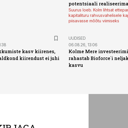
potentsiaali realiseerim
Suurus loeb. Kolm lihtsat ettepa
kapitalituru rahvusvahelisele kap
piisavasse mõõtu viimiseks
UUDISED
1:38
06.08.26, 13:06
kumiste kasv kiirenes,
Kolme Mere investeerim
aldkond kiirendust ei juhi
rahastab Bioforce´i nelja
kasvu
KIRJAGA