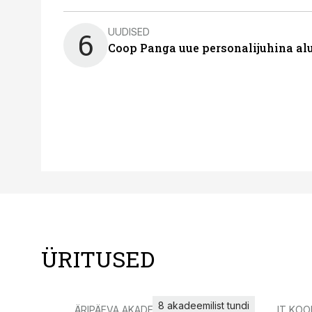
UUDISED
6
Coop Panga uue personalijuhina al
ÜRITUSED
8 akadeemilist tundi
ÄRIPÄEVA AKADEEMIA
IT KOO