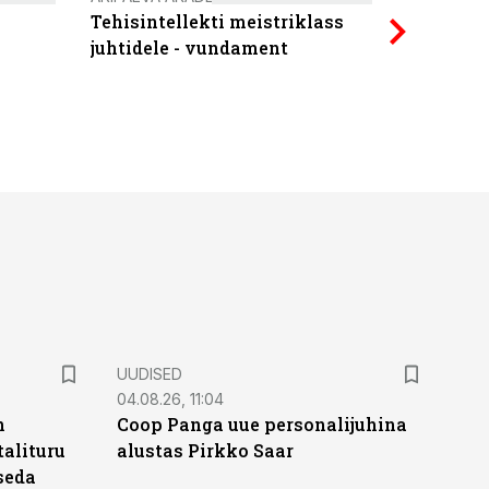
Tehisintellekti meistriklass
Power Qu
juhtidele - vundament
UUDISED
04.08.26, 11:04
n
Coop Panga uue personalijuhina
alituru
alustas Pirkko Saar
seda