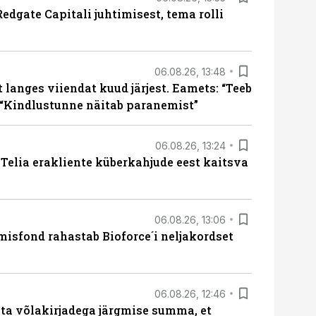
edgate Capitali juhtimisest, tema rolli
06.08.26, 13:48
langes viiendat kuud järjest. Eamets: “Teeb
 “Kindlustunne näitab paranemist”
06.08.26, 13:24
e Telia erakliente küberkahjude eest kaitsva
06.08.26, 13:06
isfond rahastab Bioforce´i neljakordset
06.08.26, 12:46
ta võlakirjadega järgmise summa, et