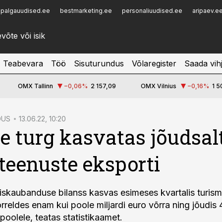
palgauudised.ee
bestmarketing.ee
personaliuudised.ee
aripaev.e
Infopank
Radar
Teabevara
Töö
Sisuturundus
Võlaregister
Saada vih
OMX Tallinn
−0,06
%
2 157,09
OMX Vilnius
−0,16
%
1 5
DUS
13.06.22, 10:20
 turg kasvatas jõudsal
 teenuste eksporti
iskaubanduse bilanss kasvas esimeses kvartalis turismi
rreldes enam kui poole miljardi euro võrra ning jõudis 
poolele, teatas statistikaamet.