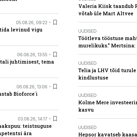
Valeria Kiisk taandub R
võtab üle Mart Altvee
05.08.26, 09:22
tida levinud vigu
UUDISED
Töötleva tööstuse maht 
murelikuks.” Mertsina:
06.08.26, 13:55
tali juhtimisest, tema
UUDISED
Telia ja LHV tõid turul
kindlustuse
06.08.26, 13:06
stab Bioforce´i
UUDISED
Kolme Mere investeerim
kasvu
03.08.26, 14:17
aakspuu: teistsuguse
UUDISED
mpetentsi ära
Hepsor kavatseb kaasa