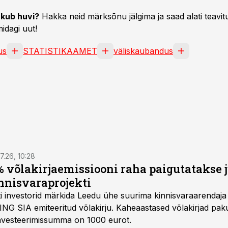
kub huvi?
Hakka neid märksõnu jälgima ja saad alati teavitu
idagi uut!
us
STATISTIKAAMET
väliskaubandus
7.26, 10:28
 võlakirjaemissiooni raha paigutatakse 
nnisvaraprojekti
Balti investorid märkida Leedu ühe suurima kinnisvaraarenda
ING SIA emiteeritud võlakirju. Kaheaastased võlakirjad pa
 investeerimissumma on 1000 eurot.