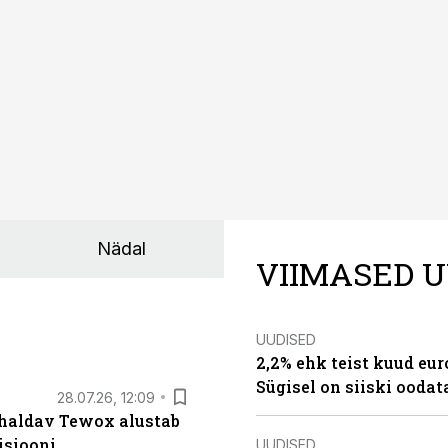
Nädal
VIIMASED U
UUDISED
2,2% ehk teist kuud eu
Sügisel on siiski oodat
28.07.26, 12:09
 haldav Tewox alustab
isiooni
UUDISED