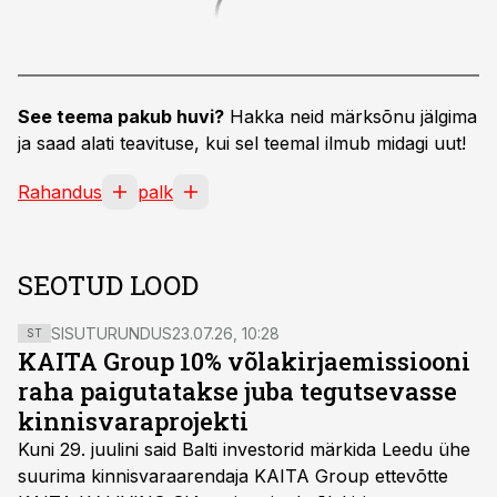
See teema pakub huvi?
Hakka neid märksõnu jälgima
ja saad alati teavituse, kui sel teemal ilmub midagi uut!
Rahandus
palk
SEOTUD LOOD
SISUTURUNDUS
23.07.26, 10:28
ST
KAITA Group 10% võlakirjaemissiooni
raha paigutatakse juba tegutsevasse
kinnisvaraprojekti
Kuni 29. juulini said Balti investorid märkida Leedu ühe
suurima kinnisvaraarendaja KAITA Group ettevõtte