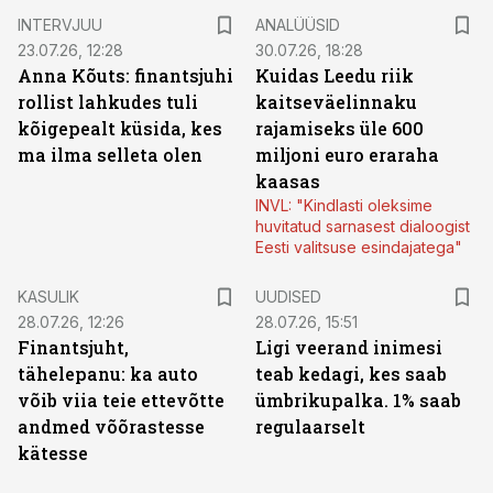
INTERVJUU
ANALÜÜSID
23.07.26, 12:28
30.07.26, 18:28
Anna Kõuts: finantsjuhi
Kuidas Leedu riik
rollist lahkudes tuli
kaitseväelinnaku
kõigepealt küsida, kes
rajamiseks üle 600
ma ilma selleta olen
miljoni euro eraraha
kaasas
INVL: "Kindlasti oleksime
huvitatud sarnasest dialoogist
Eesti valitsuse esindajatega"
KASULIK
UUDISED
28.07.26, 12:26
28.07.26, 15:51
Finantsjuht,
Ligi veerand inimesi
tähelepanu: ka auto
teab kedagi, kes saab
võib viia teie ettevõtte
ümbrikupalka. 1% saab
andmed võõrastesse
regulaarselt
kätesse