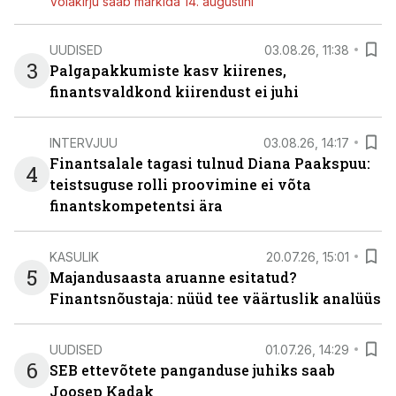
Võlakirju saab märkida 14. augustini
UUDISED
03.08.26, 11:38
3
Palgapakkumiste kasv kiirenes,
finantsvaldkond kiirendust ei juhi
INTERVJUU
03.08.26, 14:17
Finantsalale tagasi tulnud Diana Paakspuu:
4
teistsuguse rolli proovimine ei võta
finantskompetentsi ära
KASULIK
20.07.26, 15:01
5
Majandusaasta aruanne esitatud?
Finantsnõustaja: nüüd tee väärtuslik analüüs
UUDISED
01.07.26, 14:29
6
SEB ettevõtete panganduse juhiks saab
Joosep Kadak