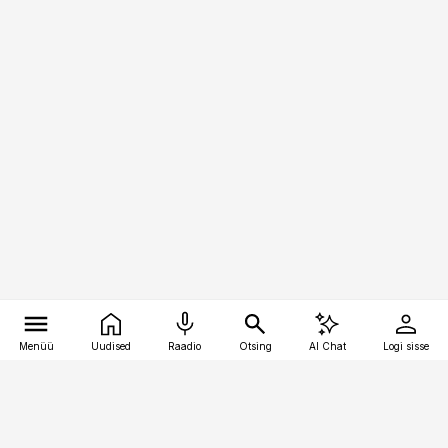
Menüü
Uudised
Raadio
Otsing
AI Chat
Logi sisse