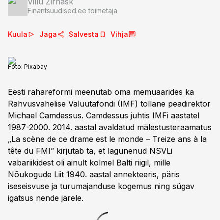
Villu Zirnask
Finantsuudised.ee toimetaja
Kuula
Jaga
Salvesta
Vihja
Foto:
Pixabay
Eesti rahareformi meenutab oma memuaarides ka
Rahvusvahelise Valuutafondi (IMF) tollane peadirektor
Michael Camdessus. Camdessus juhtis IMFi aastatel
1987-2000. 2014. aastal avaldatud mälestusteraamatus
„La scène de ce drame est le monde – Treize ans à la
tête du FMI” kirjutab ta, et lagunenud NSVLi
vabariikidest oli ainult kolmel Balti riigil, mille
Nõukogude Liit 1940. aastal annekteeris, päris
iseseisvuse ja turumajanduse kogemus ning sügav
igatsus nende järele.