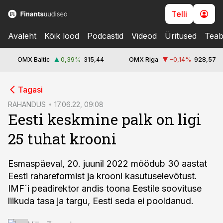
Telli
Avaleht
Kõik lood
Podcastid
Videod
Üritused
Teab
OMX Baltic
0,39
%
315,44
OMX Riga
−0,14
%
928,57
cebook
Tagasi
Twitter)
RAHANDUS
17.06.22, 09:08
Eesti keskmine palk on ligi
kedIn
25 tuhat krooni
ail
k
Esmaspäeval, 20. juunil 2022 möödub 30 aastat
Eesti rahareformist ja krooni kasutuselevõtust.
IMF´i peadirektor andis toona Eestile soovituse
liikuda tasa ja targu, Eesti seda ei pooldanud.