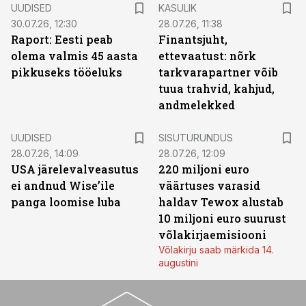
UUDISED
KASULIK
30.07.26, 12:30
28.07.26, 11:38
Raport: Eesti peab
Finantsjuht,
olema valmis 45 aasta
ettevaatust: nõrk
pikkuseks tööeluks
tarkvarapartner võib
tuua trahvid, kahjud,
andmelekked
ST
UUDISED
SISUTURUNDUS
28.07.26, 14:09
28.07.26, 12:09
USA järelevalveasutus
220 miljoni euro
ei andnud Wise’ile
väärtuses varasid
panga loomise luba
haldav Tewox alustab
10 miljoni euro suurust
võlakirjaemisiooni
Võlakirju saab märkida 14.
augustini