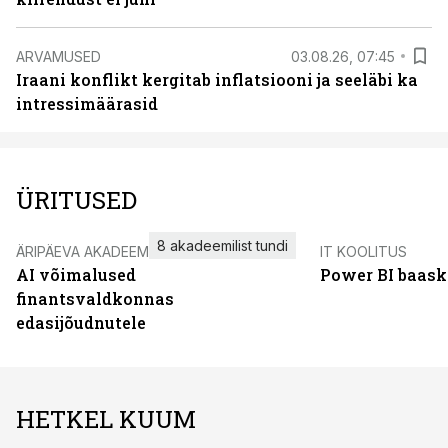
ARVAMUSED
03.08.26, 07:45
Iraani konflikt kergitab inflatsiooni ja seeläbi ka
intressimäärasid
ÜRITUSED
8 akadeemilist tundi
ÄRIPÄEVA AKADEEMIA
IT KOOLITUS
AI võimalused
Power BI baask
finantsvaldkonnas
edasijõudnutele
HETKEL KUUM