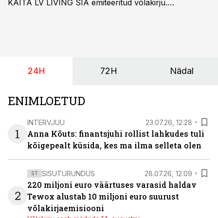
KAITA LV LIVING SIA emiteeritud võlakirju.
Kaheaastased võlakirjad pakuvad 10% aastast intressi
ja minimaalne investeerimissumma on 1000 eurot.
24H
72H
Nädal
ENIMLOETUD
INTERVJUU
23.07.26, 12:28
1
Anna Kõuts: finantsjuhi rollist lahkudes tuli
kõigepealt küsida, kes ma ilma selleta olen
SISUTURUNDUS
28.07.26, 12:09
ST
220 miljoni euro väärtuses varasid haldav
2
Tewox alustab 10 miljoni euro suurust
võlakirjaemisiooni