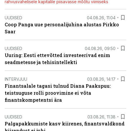
rahvusvahelisele kapitalile piisavasse mõõtu viimiseks
UUDISED
04.08.26, 11:04
Coop Panga uue personalijuhina alustas Pirkko
Saar
UUDISED
04.08.26, 09:50
Uuring: Eesti ettevõtted investeerivad enim
seadmetesse ja tehisintellekti
INTERVJUU
03.08.26, 14:17
Finantsalale tagasi tulnud Diana Paakspuu:
teistsuguse rolli proovimine ei võta
finantskompetentsi ära
UUDISED
03.08.26, 11:38
Palgapakkumiste kasv kiirenes, finantsvaldkond
kiirendust ei juhi