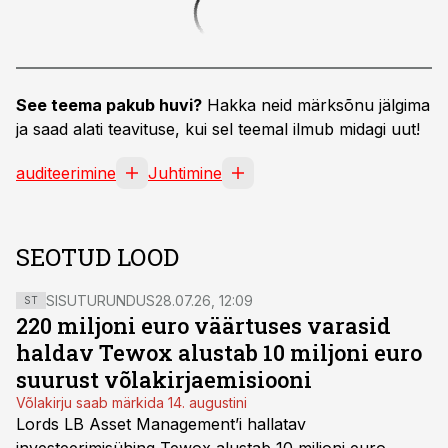
See teema pakub huvi?
Hakka neid märksõnu jälgima
ja saad alati teavituse, kui sel teemal ilmub midagi uut!
auditeerimine
Juhtimine
SEOTUD LOOD
SISUTURUNDUS
28.07.26, 12:09
ST
220 miljoni euro väärtuses varasid
haldav Tewox alustab 10 miljoni euro
suurust võlakirjaemisiooni
Võlakirju saab märkida 14. augustini
Lords LB Asset Management’i hallatav