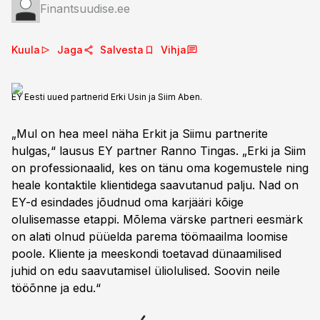
Finantsuudise.ee
Kuula
Jaga
Salvesta
Vihja
EY Eesti uued partnerid Erki Usin ja Siim Aben.
„Mul on hea meel näha Erkit ja Siimu partnerite
hulgas,“ lausus EY partner Ranno Tingas. „Erki ja Siim
on professionaalid, kes on tänu oma kogemustele ning
heale kontaktile klientidega saavutanud palju. Nad on
EY-d esindades jõudnud oma karjääri kõige
olulisemasse etappi. Mõlema värske partneri eesmärk
on alati olnud püüelda parema töömaailma loomise
poole. Kliente ja meeskondi toetavad dünaamilised
juhid on edu saavutamisel üliolulised. Soovin neile
tööõnne ja edu.“