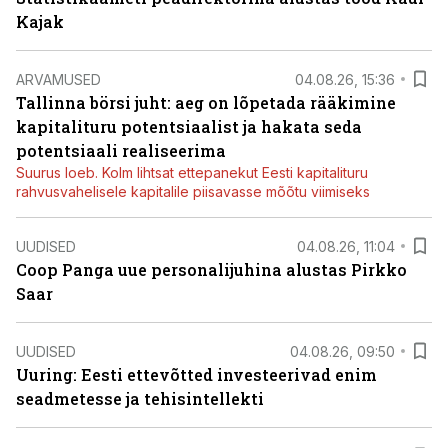
Kajak
ARVAMUSED
04.08.26, 15:36
Tallinna börsi juht: aeg on lõpetada rääkimine
kapitalituru potentsiaalist ja hakata seda
potentsiaali realiseerima
Suurus loeb. Kolm lihtsat ettepanekut Eesti kapitalituru
rahvusvahelisele kapitalile piisavasse mõõtu viimiseks
UUDISED
04.08.26, 11:04
Coop Panga uue personalijuhina alustas Pirkko
Saar
UUDISED
04.08.26, 09:50
Uuring: Eesti ettevõtted investeerivad enim
seadmetesse ja tehisintellekti