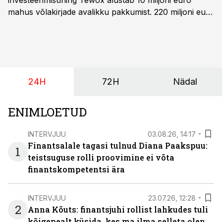
investeerimisühing Tewox alustab 10 miljoni euro
mahus võlakirjade avalikku pakkumist. 220 miljoni euro
suurust kaubanduskinnisvara portfelli haldav äriühing
pakub Baltimaade investoritele 8% aastatootlust
(intressi), võlakirjade märkimine kestab kuni 14.
augustini.
24H
72H
Nädal
ENIMLOETUD
INTERVJUU
03.08.26, 14:17
Finantsalale tagasi tulnud Diana Paakspuu:
1
teistsuguse rolli proovimine ei võta
finantskompetentsi ära
INTERVJUU
23.07.26, 12:28
2
Anna Kõuts: finantsjuhi rollist lahkudes tuli
kõigepealt küsida, kes ma ilma selleta olen