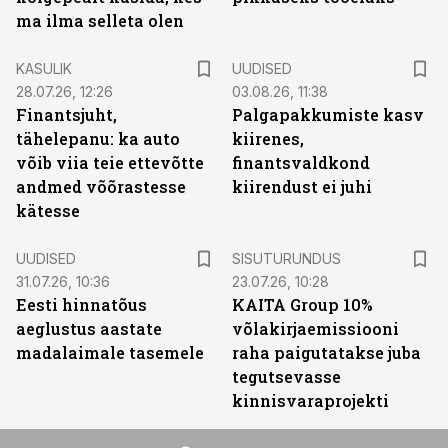
ma ilma selleta olen
KASULIK
UUDISED
28.07.26, 12:26
03.08.26, 11:38
Finantsjuht,
Palgapakkumiste kasv
tähelepanu: ka auto
kiirenes,
võib viia teie ettevõtte
finantsvaldkond
andmed võõrastesse
kiirendust ei juhi
kätesse
ST
UUDISED
SISUTURUNDUS
31.07.26, 10:36
23.07.26, 10:28
Eesti hinnatõus
KAITA Group 10%
aeglustus aastate
võlakirjaemissiooni
madalaimale tasemele
raha paigutatakse juba
tegutsevasse
kinnisvaraprojekti