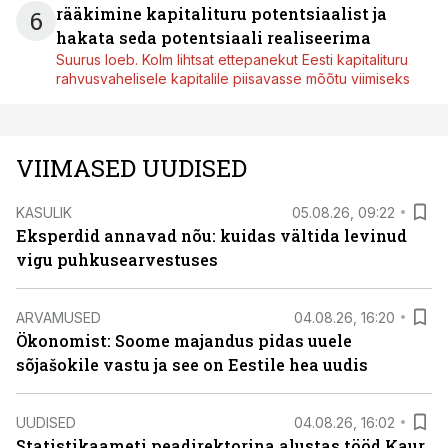
rääkimine kapitalituru potentsiaalist ja
6
hakata seda potentsiaali realiseerima
Suurus loeb. Kolm lihtsat ettepanekut Eesti kapitalituru
rahvusvahelisele kapitalile piisavasse mõõtu viimiseks
VIIMASED UUDISED
KASULIK
05.08.26, 09:22
Eksperdid annavad nõu: kuidas vältida levinud
vigu puhkusearvestuses
ARVAMUSED
04.08.26, 16:20
Ökonomist: Soome majandus pidas uuele
sõjašokile vastu ja see on Eestile hea uudis
UUDISED
04.08.26, 16:02
Statistikaameti peadirektorina alustas tööd Kaur