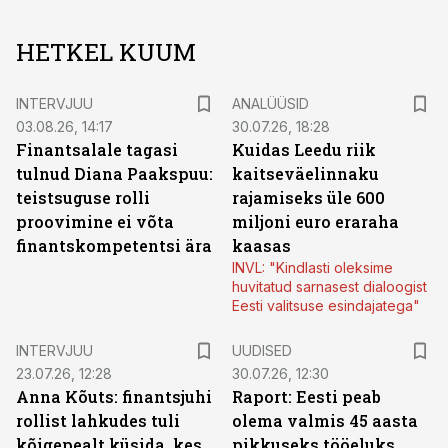
HETKEL KUUM
INTERVJUU
ANALÜÜSID
03.08.26, 14:17
30.07.26, 18:28
Finantsalale tagasi
Kuidas Leedu riik
tulnud Diana Paakspuu:
kaitseväelinnaku
teistsuguse rolli
rajamiseks üle 600
proovimine ei võta
miljoni euro eraraha
finantskompetentsi ära
kaasas
INVL: "Kindlasti oleksime
huvitatud sarnasest dialoogist
Eesti valitsuse esindajatega"
INTERVJUU
UUDISED
23.07.26, 12:28
30.07.26, 12:30
Anna Kõuts: finantsjuhi
Raport: Eesti peab
rollist lahkudes tuli
olema valmis 45 aasta
kõigepealt küsida, kes
pikkuseks tööeluks