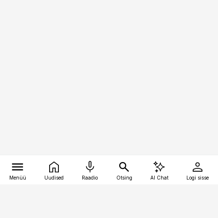
Menüü
Uudised
Raadio
Otsing
AI Chat
Logi sisse