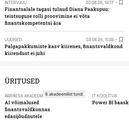
INTERVJUU
03.08.26, 14:17
Finantsalale tagasi tulnud Diana Paakspuu:
teistsuguse rolli proovimine ei võta
finantskompetentsi ära
UUDISED
03.08.26, 11:38
Palgapakkumiste kasv kiirenes, finantsvaldkond
kiirendust ei juhi
ÜRITUSED
8 akadeemilist tundi
ÄRIPÄEVA AKADEEMIA
IT KOOLITUS
AI võimalused
Power BI baask
finantsvaldkonnas
edasijõudnutele