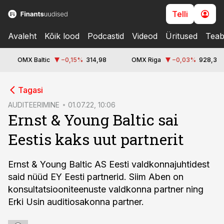
Telli
Avaleht
Kõik lood
Podcastid
Videod
Üritused
Teab
OMX Baltic
−0,15
%
314,98
OMX Riga
−0,03
%
928,3
cebook
Tagasi
Twitter)
AUDITEERIMINE
01.07.22, 10:06
Ernst & Young Baltic sai
kedIn
Eestis kaks uut partnerit
ail
k
Ernst & Young Baltic AS Eesti valdkonnajuhtidest
said nüüd EY Eesti partnerid. Siim Aben on
konsultatsiooniteenuste valdkonna partner ning
Erki Usin auditiosakonna partner.