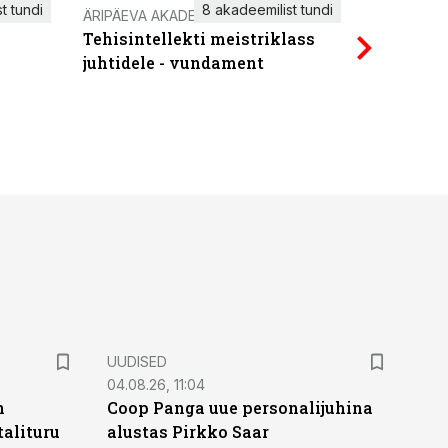
t tundi
8 akadeemilist tundi
ÄRIPÄEVA AKADEEMIA
IT KOOLIT
Tehisintellekti meistriklass
Power Qu
juhtidele - vundament
UUDISED
04.08.26, 11:04
n
Coop Panga uue personalijuhina
alituru
alustas Pirkko Saar