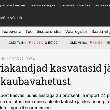
palgauudised.ee
bestmarketing.ee
personaliuudised.ee
aripaev.e
Infopank
Radar
Teabevara
Töö
Sisuturundus
Võlaregister
Saada vih
OMX Tallinn
−0,06
%
2 157,09
OMX Vilnius
−0,16
%
1 5
DUS
09.08.22, 09:54
iakandjad kasvatasid jä
 kaubavahetust
ort kasvas juunis aastaga 26 protsenti ja import 24 pr
e mõjutas enim mineraalsete kütuste ja elektrienergia
dete impordi suurenemine.