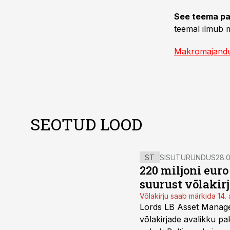
See teema pa
teemal ilmub m
Makromajand
SEOTUD LOOD
ST
SISUTURUNDUS
28.0
220 miljoni eur
suurust võlakir
Võlakirju saab märkida 14. 
Lords LB Asset Managem
võlakirjade avalikku pa