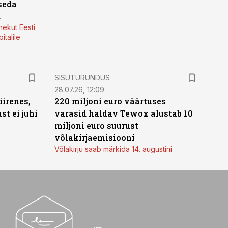
seda
a
nekut Eesti
italile
ST
SISUTURUNDUS
28.07.26, 12:09
irenes,
220 miljoni euro väärtuses
t ei juhi
varasid haldav Tewox alustab 10
miljoni euro suurust
võlakirjaemisiooni
Võlakirju saab märkida 14. augustini