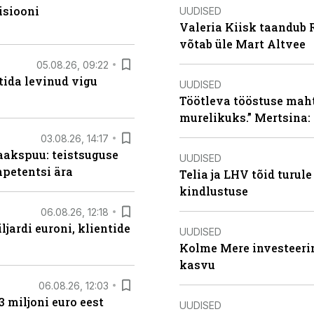
isiooni
UUDISED
Valeria Kiisk taandub R
võtab üle Mart Altvee
05.08.26, 09:22
tida levinud vigu
UUDISED
Töötleva tööstuse maht 
murelikuks.” Mertsina:
03.08.26, 14:17
aakspuu: teistsuguse
UUDISED
mpetentsi ära
Telia ja LHV tõid turul
kindlustuse
06.08.26, 12:18
ljardi euroni, klientide
UUDISED
Kolme Mere investeerim
kasvu
06.08.26, 12:03
3 miljoni euro eest
UUDISED