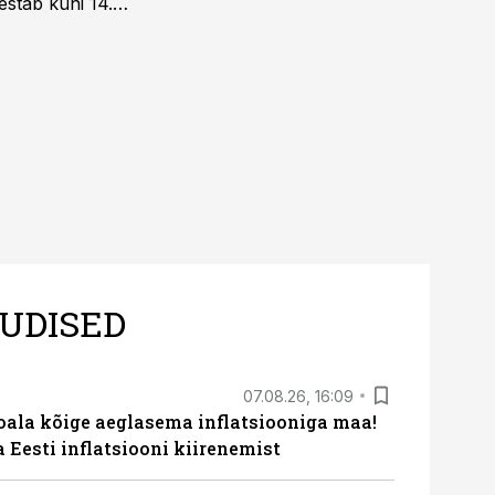
estab kuni 14.
UDISED
07.08.26, 16:09
roala kõige aeglasema inflatsiooniga maa!
a Eesti inflatsiooni kiirenemist