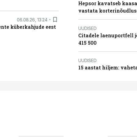
Hepsor kavatseb kaasa
vastata korterinõudlus
06.08.26, 13:24
iente küberkahjude eest
UUDISED
Citadele laenuportfell j
415 500
UUDISED
15 aastat hiljem: vahet