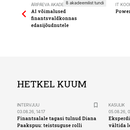
8 akadeemilist tundi
ÄRIPÄEVA AKADEEMIA
IT KOO
AI võimalused
Power
finantsvaldkonnas
edasijõudnutele
HETKEL KUUM
INTERVJUU
KASULIK
03.08.26, 14:17
05.08.26, 
Finantsalale tagasi tulnud Diana
Eksperdi
Paakspuu: teistsuguse rolli
vältida 