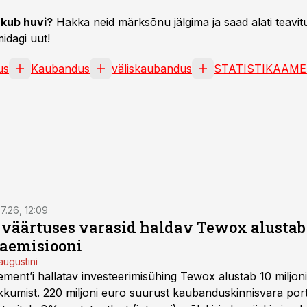
kub huvi?
Hakka neid märksõnu jälgima ja saad alati teavitu
idagi uut!
us
Kaubandus
väliskaubandus
STATISTIKAAME
7.26, 12:09
o väärtuses varasid haldav Tewox alustab 
jaemisiooni
augustini
ent’i hallatav investeerimisühing Tewox alustab 10 miljo
kkumist. 220 miljoni euro suurust kaubanduskinnisvara portf