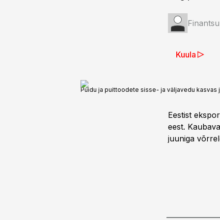
Finantsu
Kuula
Puidu ja puittoodete sisse- ja väljavedu kasvas j
Eestist ekspord
eest. Kaubava
juuniga võrrel