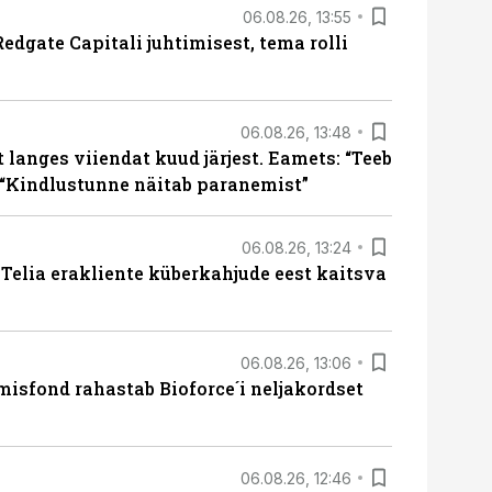
06.08.26, 13:55
edgate Capitali juhtimisest, tema rolli
06.08.26, 13:48
langes viiendat kuud järjest. Eamets: “Teeb
 “Kindlustunne näitab paranemist”
06.08.26, 13:24
e Telia erakliente küberkahjude eest kaitsva
06.08.26, 13:06
isfond rahastab Bioforce´i neljakordset
06.08.26, 12:46