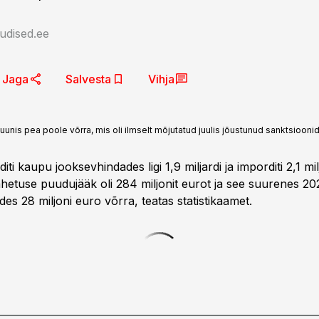
udised.ee
Jaga
Salvesta
Vihja
uunis pea poole võrra, mis oli ilmselt mõjutatud juulis jõustunud sanktsioonid
iti kaupu jooksevhindades ligi 1,9 miljardi ja imporditi 2,1 mi
hetuse puudujääk oli 284 miljonit eurot ja see suurenes 202
des 28 miljoni euro võrra, teatas statistikaamet.