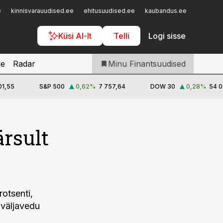
Iseteenindus
e
kinnisvarauudised.ee
ehitusuudised.ee
kaubandus.ee
toostusu
Telli Finantsuudised
Küsi AI-lt
Telli
Logi sisse
je
Radar
Minu Finantsuudised
01,55
S&P 500
0,62
%
7 757,64
DOW 30
0,28
%
54 0
rsult
otsenti,
 väljavedu