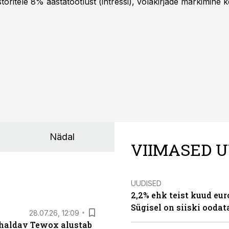
oritele 8% aastatootlust (intressi), võlakirjade märkimine k
Nädal
VIIMASED U
UUDISED
2,2% ehk teist kuud eu
Sügisel on siiski oodat
28.07.26, 12:09
 haldav Tewox alustab