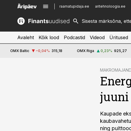
raamatupidaja.ee
aritehnoloogia.ee
kinnisvarauudised.ee
imelineajalugu.ee
logistikauudised.ee
imelineteadus.ee
Avaleht
Kõik lood
Podcastid
Videod
Üritused
OMX Baltic
−0,04
%
315,18
OMX Riga
0,23
%
925,27
cebook
MAKROMAJAN
Energ
Twitter)
kedIn
juuni
ail
k
Kaupade eksp
kaubavahetus
ning puittoo