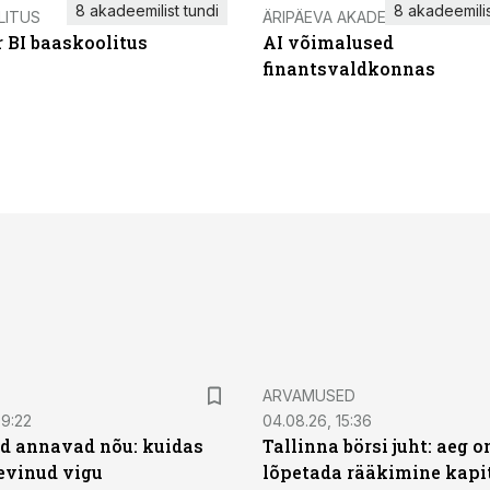
8 akadeemilist tundi
8 akadeemilis
LITUS
ÄRIPÄEVA AKADEEMIA
 BI baaskoolitus
AI võimalused
finantsvaldkonnas
ARVAMUSED
09:22
04.08.26, 15:36
d annavad nõu: kuidas
Tallinna börsi juht: aeg o
levinud vigu
lõpetada rääkimine kapit