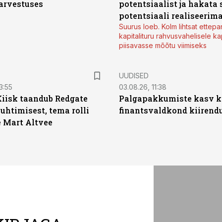
arvestuses
potentsiaalist ja hakata 
potentsiaali realiseerim
Suurus loeb. Kolm lihtsat ettepa
kapitalituru rahvusvahelisele kap
piisavasse mõõtu viimiseks
UUDISED
3:55
03.08.26, 11:38
Kiisk taandub Redgate
Palgapakkumiste kasv ki
juhtimisest, tema rolli
finantsvaldkond kiirendus
e Mart Altvee