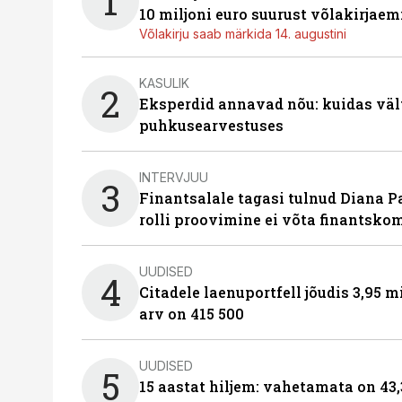
1
10 miljoni euro suurust võlakirjaem
Võlakirju saab märkida 14. augustini
KASULIK
2
Eksperdid annavad nõu: kuidas väl
puhkusearvestuses
INTERVJUU
3
Finantsalale tagasi tulnud Diana P
rolli proovimine ei võta finantsko
UUDISED
4
Citadele laenuportfell jõudis 3,95 mi
arv on 415 500
UUDISED
5
15 aastat hiljem: vahetamata on 43,