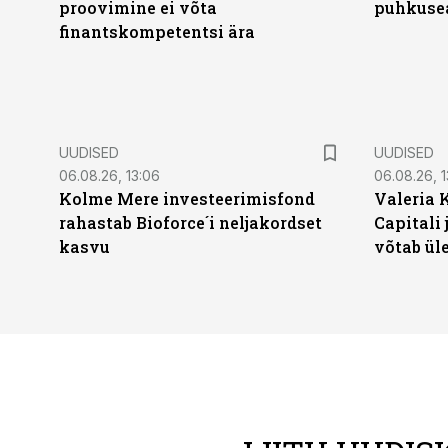
proovimine ei võta
puhkuse
finantskompetentsi ära
UUDISED
UUDISED
06.08.26, 13:06
06.08.26, 1
Kolme Mere investeerimisfond
Valeria 
rahastab Bioforce´i neljakordset
Capitali 
kasvu
võtab ül