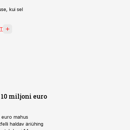
se, kui sel
T
10 miljoni euro
ni euro mahus
elli haldav äriühing