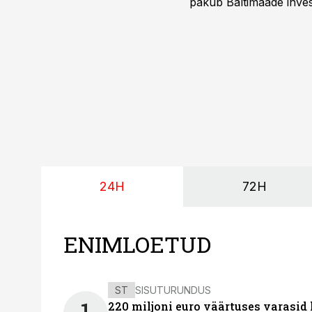
pakub Baltimaade invest
augustini.
24H
72H
ENIMLOETUD
ST
SISUTURUNDUS
220 miljoni euro väärtuses varasid