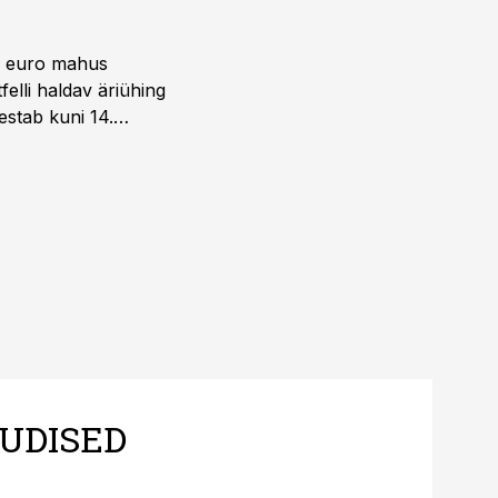
ni euro mahus
elli haldav äriühing
estab kuni 14.
UDISED