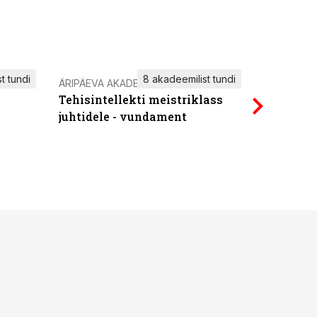
t tundi
8 akadeemilist tundi
ÄRIPÄEVA AKADEEMIA
IT KOOLIT
Tehisintellekti meistriklass
Power Qu
juhtidele - vundament