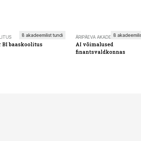
8 akadeemilist tundi
8 akadeemilis
LITUS
ÄRIPÄEVA AKADEEMIA
 BI baaskoolitus
AI võimalused
finantsvaldkonnas