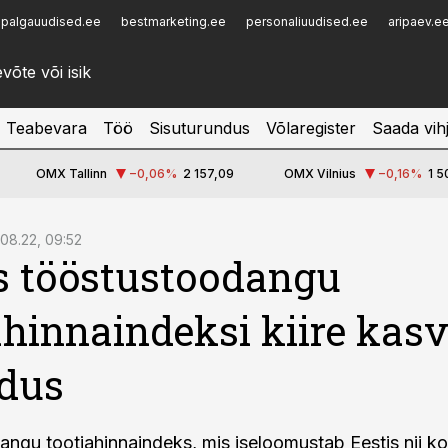
palgauudised.ee
bestmarketing.ee
personaliuudised.ee
aripaev.e
Infopank
Radar
Teabevara
Töö
Sisuturundus
Võlaregister
Saada vih
OMX Tallinn
−0,06
%
2 157,09
OMX Vilnius
−0,16
%
1 5
.08.22, 09:52
s tööstustoodangu
ahinnaindeksi kiire kas
rdus
ngu tootjahinnaindeks, mis iseloomustab Eestis nii ko