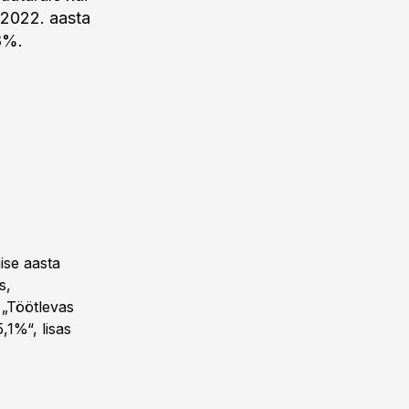
 2022. aasta
,8%.
ise aasta
s,
 „Töötlevas
,1%“, lisas