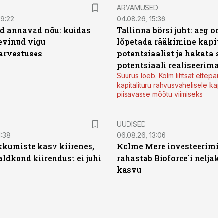
ARVAMUSED
09:22
04.08.26, 15:36
d annavad nõu: kuidas
Tallinna börsi juht: aeg o
levinud vigu
lõpetada rääkimine kapit
arvestuses
potentsiaalist ja hakata 
potentsiaali realiseerim
Suurus loeb. Kolm lihtsat ettepa
kapitalituru rahvusvahelisele kap
piisavasse mõõtu viimiseks
UUDISED
1:38
06.08.26, 13:06
kumiste kasv kiirenes,
Kolme Mere investeerim
aldkond kiirendust ei juhi
rahastab Bioforce´i nelja
kasvu