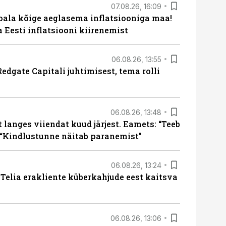
07.08.26, 16:09
roala kõige aeglasema inflatsiooniga maa!
a Eesti inflatsiooni kiirenemist
06.08.26, 13:55
edgate Capitali juhtimisest, tema rolli
06.08.26, 13:48
langes viiendat kuud järjest. Eamets: “Teeb
 “Kindlustunne näitab paranemist”
06.08.26, 13:24
e Telia erakliente küberkahjude eest kaitsva
06.08.26, 13:06