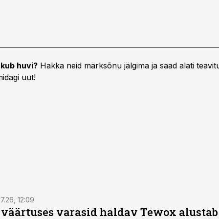
kub huvi?
Hakka neid märksõnu jälgima ja saad alati teavitu
idagi uut!
7.26, 12:09
o väärtuses varasid haldav Tewox alustab 