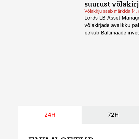
suurust võlakir
Võlakirju saab märkida 14. 
Lords LB Asset Managem
võlakirjade avalikku pa
pakub Baltimaade invest
augustini.
24H
72H