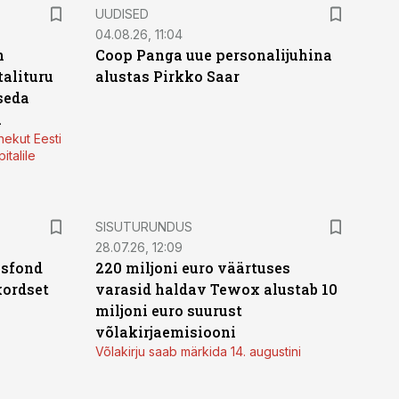
UUDISED
04.08.26, 11:04
n
Coop Panga uue personalijuhina
alituru
alustas Pirkko Saar
seda
a
nekut Eesti
italile
ST
SISUTURUNDUS
28.07.26, 12:09
isfond
220 miljoni euro väärtuses
kordset
varasid haldav Tewox alustab 10
miljoni euro suurust
võlakirjaemisiooni
Võlakirju saab märkida 14. augustini