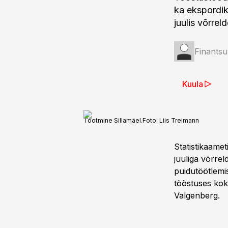
ka ekspordik
juulis võrre
Finantsu
Kuula
Tootmine Sillamäel.
Foto:
Liis Treimann
Statistikaame
juuliga võrrel
puidutöötlemis
tööstuses kok
Valgenberg.