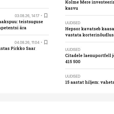
Kolme Mere investeerim
kasvu
03.08.26, 14:17
aakspuu: teistsuguse
UUDISED
mpetentsi ära
Hepsor kavatseb kaasa
vastata korterinõudlus
04.08.26, 11:04
ustas Pirkko Saar
UUDISED
Citadele laenuportfell j
415 500
UUDISED
15 aastat hiljem: vahet