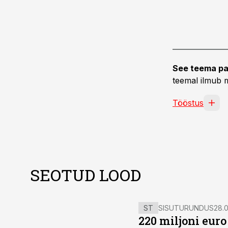
See teema pa
teemal ilmub m
Tööstus
SEOTUD LOOD
ST
SISUTURUNDUS
28.0
220 miljoni eur