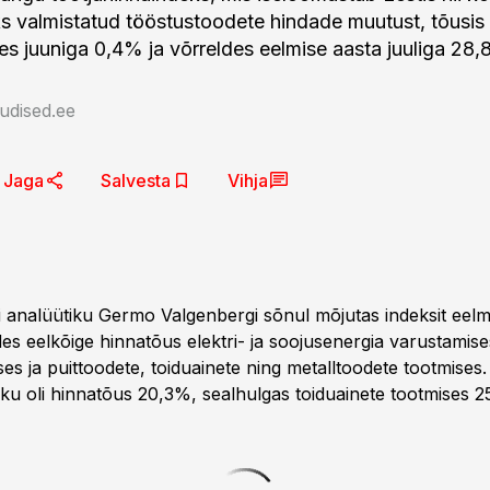
s valmistatud tööstustoodete hindade muutust, tõusis
ldes juuniga 0,4% ja võrreldes eelmise aasta juuliga 28
udised.ee
Jaga
Salvesta
Vihja
ti analüütiku Germo Valgenbergi sõnul mõjutas indeksit eelm
des eelkõige hinnatõus elektri- ja soojusenergia varustamise
es ja puittoodete, toiduainete ning metalltoodete tootmises.
ku oli hinnatõus 20,3%, sealhulgas toiduainete tootmises 25