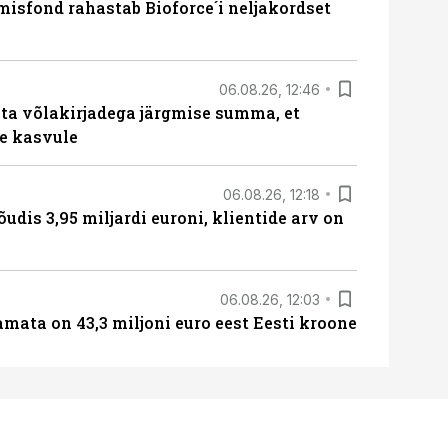
isfond rahastab Bioforce´i neljakordset
06.08.26, 12:46
ta võlakirjadega järgmise summa, et
e kasvule
06.08.26, 12:18
õudis 3,95 miljardi euroni, klientide arv on
06.08.26, 12:03
amata on 43,3 miljoni euro eest Eesti kroone