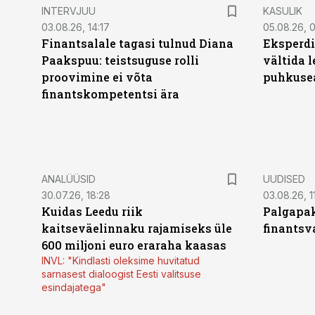
INTERVJUU
KASULIK
03.08.26, 14:17
05.08.26, 
Finantsalale tagasi tulnud Diana
Eksperdi
Paakspuu: teistsuguse rolli
vältida 
proovimine ei võta
puhkuse
finantskompetentsi ära
ANALÜÜSID
UUDISED
30.07.26, 18:28
03.08.26, 1
Kuidas Leedu riik
Palgapak
kaitseväelinnaku rajamiseks üle
finantsv
600 miljoni euro eraraha kaasas
INVL: "Kindlasti oleksime huvitatud
sarnasest dialoogist Eesti valitsuse
esindajatega"