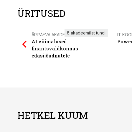
ÜRITUSED
8 akadeemilist tundi
ÄRIPÄEVA AKADEEMIA
IT KOO
AI võimalused
Power
finantsvaldkonnas
edasijõudnutele
HETKEL KUUM