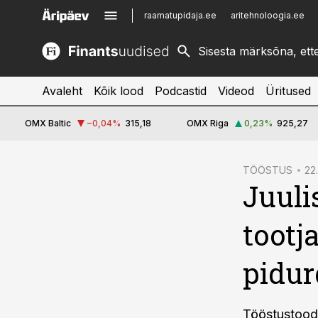
raamatupidaja.ee
aritehnoloogia.ee
kinnisvarauudised.ee
imelineajalugu.ee
logistikauudised.ee
imelineteadus.ee
Avaleht
Kõik lood
Podcastid
Videod
Üritused
OMX Baltic
−0,04
%
315,18
OMX Riga
0,23
%
925,27
cebook
TÖÖSTUS
22
Juuli
Twitter)
kedIn
tootj
ail
pidu
k
Tööstustooda