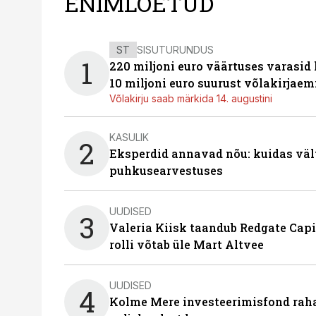
ENIMLOETUD
ST
SISUTURUNDUS
1
220 miljoni euro väärtuses varasid
10 miljoni euro suurust võlakirjaem
Võlakirju saab märkida 14. augustini
KASULIK
2
Eksperdid annavad nõu: kuidas väl
puhkusearvestuses
UUDISED
3
Valeria Kiisk taandub Redgate Capi
rolli võtab üle Mart Altvee
UUDISED
4
Kolme Mere investeerimisfond raha