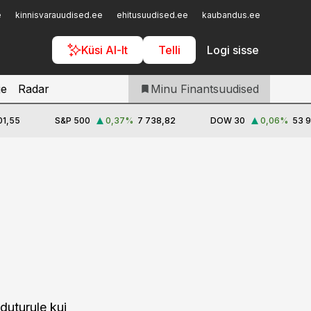
Iseteenindus
e
kinnisvarauudised.ee
ehitusuudised.ee
kaubandus.ee
toostusu
Telli Finantsuudised
Küsi AI-lt
Telli
Logi sisse
je
Radar
Minu Finantsuudised
01,55
S&P 500
0,37
%
7 738,82
DOW 30
0,06
%
53 9
v
duturule kui