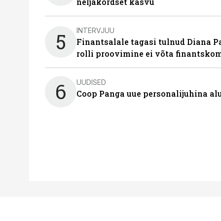
neljakordset kasvu
INTERVJUU
5
Finantsalale tagasi tulnud Diana P
rolli proovimine ei võta finantsko
UUDISED
6
Coop Panga uue personalijuhina al