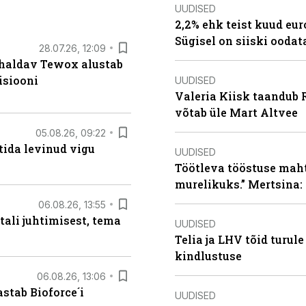
UUDISED
2,2% ehk teist kuud eu
Sügisel on siiski oodat
28.07.26, 12:09
 haldav Tewox alustab
isiooni
UUDISED
Valeria Kiisk taandub R
võtab üle Mart Altvee
05.08.26, 09:22
tida levinud vigu
UUDISED
Töötleva tööstuse maht 
murelikuks.” Mertsina:
06.08.26, 13:55
tali juhtimisest, tema
UUDISED
Telia ja LHV tõid turul
kindlustuse
06.08.26, 13:06
stab Bioforce´i
UUDISED