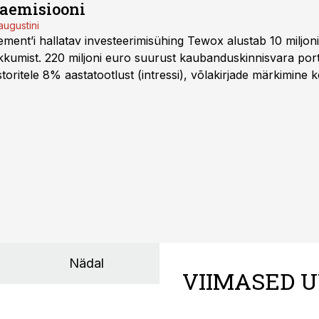
jaemisiooni
augustini
ent’i hallatav investeerimisühing Tewox alustab 10 miljo
kkumist. 220 miljoni euro suurust kaubanduskinnisvara portf
oritele 8% aastatootlust (intressi), võlakirjade märkimine k
Nädal
VIIMASED U