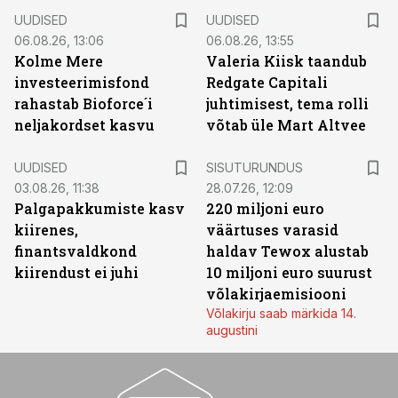
UUDISED
UUDISED
06.08.26, 13:06
06.08.26, 13:55
Kolme Mere
Valeria Kiisk taandub
investeerimisfond
Redgate Capitali
rahastab Bioforce´i
juhtimisest, tema rolli
neljakordset kasvu
võtab üle Mart Altvee
ST
UUDISED
SISUTURUNDUS
03.08.26, 11:38
28.07.26, 12:09
Palgapakkumiste kasv
220 miljoni euro
kiirenes,
väärtuses varasid
finantsvaldkond
haldav Tewox alustab
kiirendust ei juhi
10 miljoni euro suurust
võlakirjaemisiooni
Võlakirju saab märkida 14.
augustini