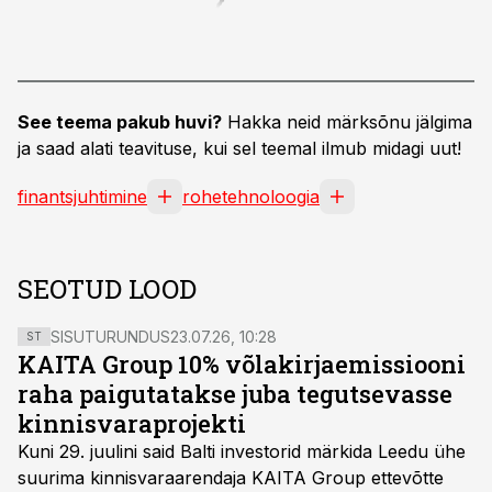
See teema pakub huvi?
Hakka neid märksõnu jälgima
ja saad alati teavituse, kui sel teemal ilmub midagi uut!
finantsjuhtimine
rohetehnoloogia
SEOTUD LOOD
SISUTURUNDUS
23.07.26, 10:28
ST
KAITA Group 10% võlakirjaemissiooni
raha paigutatakse juba tegutsevasse
kinnisvaraprojekti
Kuni 29. juulini said Balti investorid märkida Leedu ühe
suurima kinnisvaraarendaja KAITA Group ettevõtte