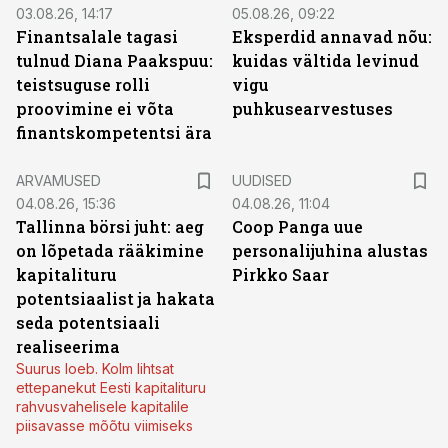
03.08.26, 14:17
05.08.26, 09:22
Finantsalale tagasi
Eksperdid annavad nõu:
tulnud Diana Paakspuu:
kuidas vältida levinud
teistsuguse rolli
vigu
proovimine ei võta
puhkusearvestuses
finantskompetentsi ära
ARVAMUSED
UUDISED
04.08.26, 15:36
04.08.26, 11:04
Tallinna börsi juht: aeg
Coop Panga uue
on lõpetada rääkimine
personalijuhina alustas
kapitalituru
Pirkko Saar
potentsiaalist ja hakata
seda potentsiaali
realiseerima
Suurus loeb. Kolm lihtsat
ettepanekut Eesti kapitalituru
rahvusvahelisele kapitalile
piisavasse mõõtu viimiseks