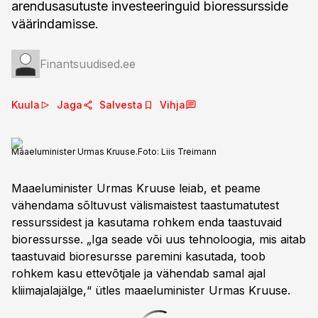
arendusasutuste investeeringuid bioressursside
väärindamisse.
Finantsuudised.ee
Kuula
Jaga
Salvesta
Vihja
Maaeluminister Urmas Kruuse.
Foto:
Liis Treimann
Maaeluminister Urmas Kruuse leiab, et peame
vähendama sõltuvust välismaistest taastumatutest
ressurssidest ja kasutama rohkem enda taastuvaid
bioressursse. „Iga seade või uus tehnoloogia, mis aitab
taastuvaid bioresursse paremini kasutada, toob
rohkem kasu ettevõtjale ja vähendab samal ajal
kliimajalajälge,“ ütles maaeluminister Urmas Kruuse.