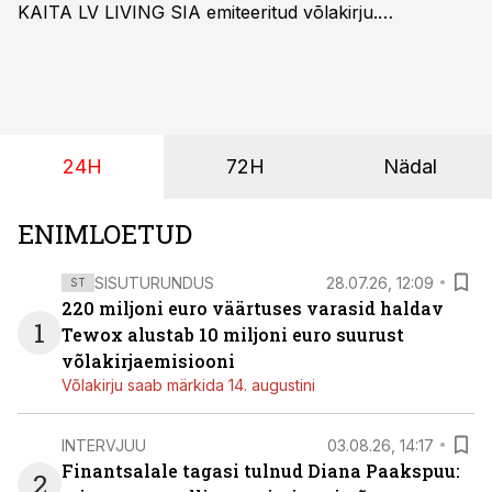
KAITA LV LIVING SIA emiteeritud võlakirju.
Kaheaastased võlakirjad pakuvad 10% aastast intressi
ja minimaalne investeerimissumma on 1000 eurot.
24H
72H
Nädal
ENIMLOETUD
SISUTURUNDUS
28.07.26, 12:09
ST
220 miljoni euro väärtuses varasid haldav
1
Tewox alustab 10 miljoni euro suurust
võlakirjaemisiooni
Võlakirju saab märkida 14. augustini
INTERVJUU
03.08.26, 14:17
Finantsalale tagasi tulnud Diana Paakspuu:
2