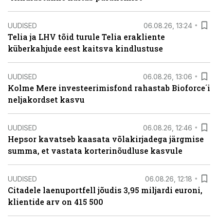
UUDISED
06.08.26, 13:24
Telia ja LHV tõid turule Telia erakliente
küberkahjude eest kaitsva kindlustuse
UUDISED
06.08.26, 13:06
Kolme Mere investeerimisfond rahastab Bioforce´i
neljakordset kasvu
UUDISED
06.08.26, 12:46
Hepsor kavatseb kaasata võlakirjadega järgmise
summa, et vastata korterinõudluse kasvule
UUDISED
06.08.26, 12:18
Citadele laenuportfell jõudis 3,95 miljardi euroni,
klientide arv on 415 500