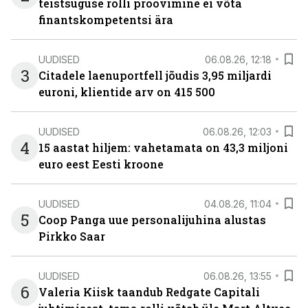
teistsuguse rolli proovimine ei võta
finantskompetentsi ära
UUDISED
06.08.26, 12:18
3
Citadele laenuportfell jõudis 3,95 miljardi
euroni, klientide arv on 415 500
UUDISED
06.08.26, 12:03
4
15 aastat hiljem: vahetamata on 43,3 miljoni
euro eest Eesti kroone
UUDISED
04.08.26, 11:04
5
Coop Panga uue personalijuhina alustas
Pirkko Saar
UUDISED
06.08.26, 13:55
6
Valeria Kiisk taandub Redgate Capitali