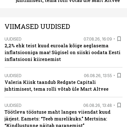
juhtimisest, tema rolli võtab üle Mart Altvee
VIIMASED UUDISED
UUDISED
07.08.26, 16:09
2,2% ehk teist kuud euroala kõige aeglasema
inflatsiooniga maa! Sügisel on siiski oodata Eesti
inflatsiooni kiirenemist
UUDISED
06.08.26, 13:55
Valeria Kiisk taandub Redgate Capitali
juhtimisest, tema rolli võtab üle Mart Altvee
UUDISED
06.08.26, 13:48
Töötleva tööstuse maht langes viiendat kuud
järjest. Eamets: “Teeb murelikuks.” Mertsina:
“Kindlustunne näitab paranemist”