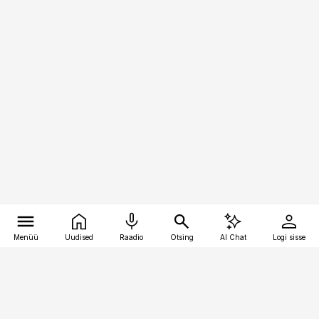
Menüü
Uudised
Raadio
Otsing
AI Chat
Logi sisse