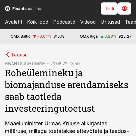
Telli
Avaleht
Kõik lood
Podcastid
Videod
Üritused
Teab
OMX Baltic
−0,04
%
315,18
OMX Riga
0,23
%
925,27
cebook
Tagasi
Twitter)
FINANTSJUHTIMINE
23.08.22, 13:50
Roheülemineku ja
kedIn
biomajanduse arendamiseks
ail
saab taotleda
k
investeeringutoetust
Maaeluminister Urmas Kruuse allkirjastas
määruse, millega toetatakse ettevõtete ja teadus-