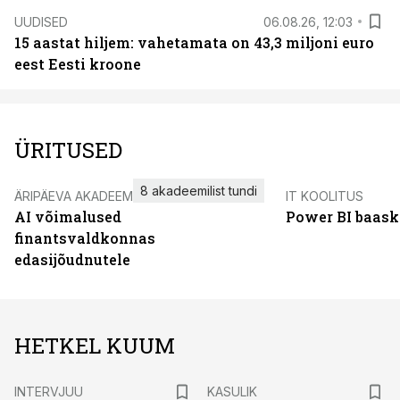
UUDISED
06.08.26, 12:03
15 aastat hiljem: vahetamata on 43,3 miljoni euro
eest Eesti kroone
ÜRITUSED
8 akadeemilist tundi
ÄRIPÄEVA AKADEEMIA
IT KOOLITUS
AI võimalused
Power BI baask
finantsvaldkonnas
edasijõudnutele
HETKEL KUUM
INTERVJUU
KASULIK