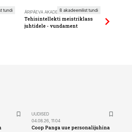
t tundi
8 akadeemilist tundi
ÄRIPÄEVA AKADEEMIA
IT KOOLIT
Tehisintellekti meistriklass
Power Qu
juhtidele - vundament
UUDISED
04.08.26, 11:04
n
Coop Panga uue personalijuhina