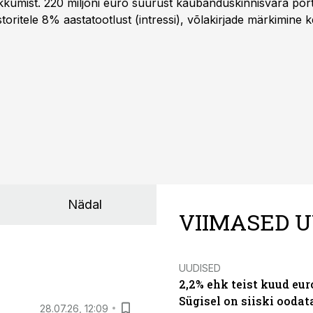
kkumist. 220 miljoni euro suurust kaubanduskinnisvara portf
oritele 8% aastatootlust (intressi), võlakirjade märkimine k
Nädal
VIIMASED U
UUDISED
2,2% ehk teist kuud eu
Sügisel on siiski oodat
28.07.26, 12:09