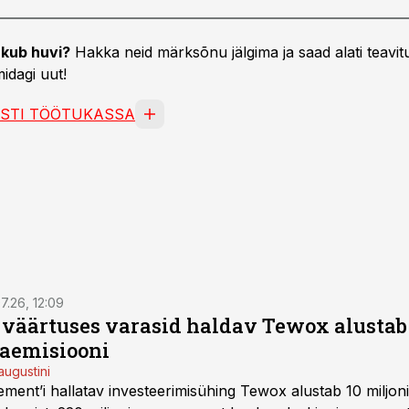
kub huvi?
Hakka neid märksõnu jälgima ja saad alati teavitu
idagi uut!
ESTI TÖÖTUKASSA
7.26, 12:09
o väärtuses varasid haldav Tewox alustab 
jaemisiooni
augustini
ent’i hallatav investeerimisühing Tewox alustab 10 miljo