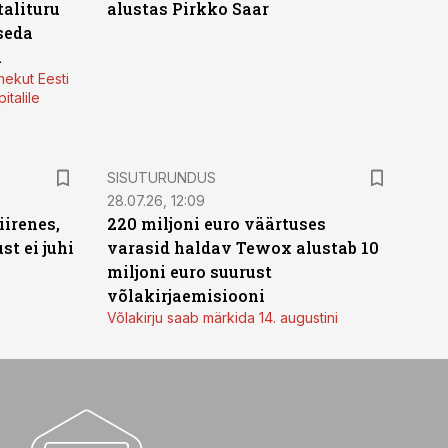
alituru
alustas Pirkko Saar
seda
a
nekut Eesti
italile
ST
SISUTURUNDUS
28.07.26, 12:09
irenes,
220 miljoni euro väärtuses
t ei juhi
varasid haldav Tewox alustab 10
miljoni euro suurust
võlakirjaemisiooni
Võlakirju saab märkida 14. augustini