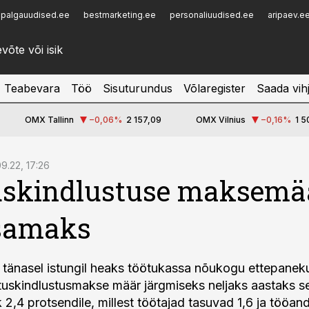
palgauudised.ee
bestmarketing.ee
personaliuudised.ee
aripaev.e
Infopank
Radar
Teabevara
Töö
Sisuturundus
Võlaregister
Saada vih
OMX Tallinn
−0,06
%
2 157,09
OMX Vilnius
−0,16
%
1 5
09.22, 17:26
uskindlustuse maksemä
 samaks
is tänasel istungil heaks töötukassa nõukogu ettepaneku
tuskindlustusmakse määr järgmiseks neljaks aastaks se
 2,4 protsendile, millest töötajad tasuvad 1,6 ja tööan