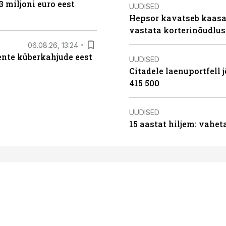
3 miljoni euro eest
UUDISED
Hepsor kavatseb kaasa
vastata korterinõudlus
06.08.26, 13:24
iente küberkahjude eest
UUDISED
Citadele laenuportfell j
415 500
UUDISED
15 aastat hiljem: vahet