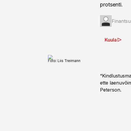
protsenti.
Finantsu
Kuula
Foto:
Liis Treimann
“Kindlustusma
ette laenuvõi
Peterson.