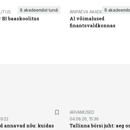
8 akadeemilist tundi
8 akadeemilis
LITUS
ÄRIPÄEVA AKADEEMIA
 BI baaskoolitus
AI võimalused
finantsvaldkonnas
ARVAMUSED
09:22
04.08.26, 15:36
d annavad nõu: kuidas
Tallinna börsi juht: aeg o