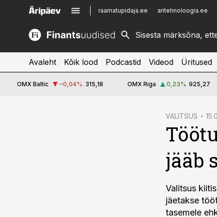
raamatupidaja.ee
aritehnoloogia.ee
kinnisvarauudised.ee
imelineajalugu.ee
logistikauudised.ee
imelineteadus.ee
Avaleht
Kõik lood
Podcastid
Videod
Üritused
OMX Baltic
−0,04
%
315,18
OMX Riga
0,23
%
925,27
cebook
VALITSUS
15.
Tööt
Twitter)
kedIn
jääb
ail
k
Valitsus kiit
jäetakse töö
tasemele ehk