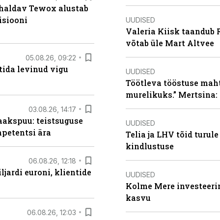
 haldav Tewox alustab
isiooni
UUDISED
Valeria Kiisk taandub R
võtab üle Mart Altvee
05.08.26, 09:22
tida levinud vigu
UUDISED
Töötleva tööstuse maht 
murelikuks.” Mertsina:
03.08.26, 14:17
aakspuu: teistsuguse
UUDISED
mpetentsi ära
Telia ja LHV tõid turul
kindlustuse
06.08.26, 12:18
ljardi euroni, klientide
UUDISED
Kolme Mere investeerim
kasvu
06.08.26, 12:03