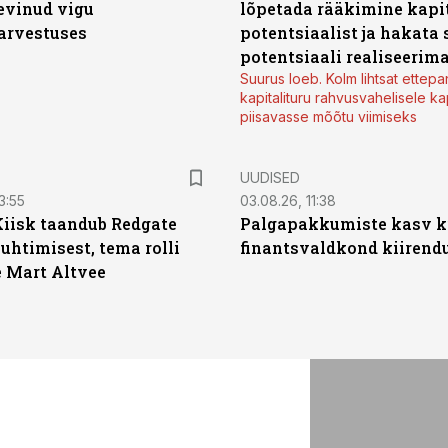
levinud vigu
lõpetada rääkimine kapit
arvestuses
potentsiaalist ja hakata 
potentsiaali realiseerim
Suurus loeb. Kolm lihtsat ettepa
kapitalituru rahvusvahelisele kap
piisavasse mõõtu viimiseks
UUDISED
3:55
03.08.26, 11:38
Kiisk taandub Redgate
Palgapakkumiste kasv ki
juhtimisest, tema rolli
finantsvaldkond kiirendus
e Mart Altvee