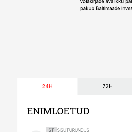
võlakirjade avalikku pa
pakub Baltimaade invest
augustini.
24H
72H
ENIMLOETUD
ST
SISUTURUNDUS