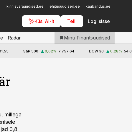
Iseteenindus
e
kinnisvarauudised.ee
ehitusuudised.ee
kaubandus.ee
toostusu
Telli Finantsuudised
Küsi AI-lt
Telli
Logi sisse
je
Radar
Minu Finantsuudised
01,55
S&P 500
0,62
%
7 757,64
DOW 30
0,28
%
54 0
är
, millega
nisele
djad 0,8