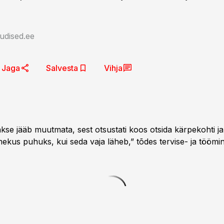
udised.ee
Jaga
Salvesta
Vihja
kse jääb muutmata, sest otsustati koos otsida kärpekohti ja
mekus puhuks, kui seda vaja läheb,” tõdes tervise- ja töömi