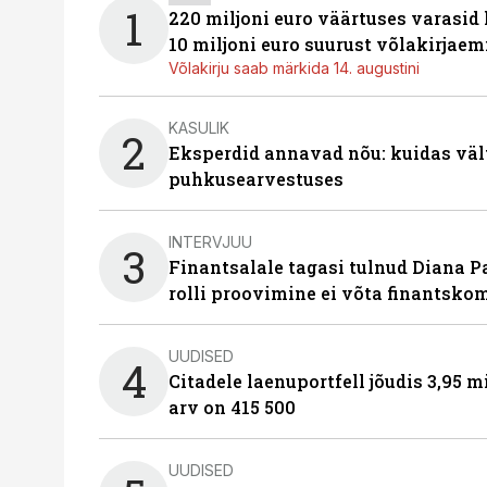
1
220 miljoni euro väärtuses varasid
10 miljoni euro suurust võlakirjaem
Võlakirju saab märkida 14. augustini
KASULIK
2
Eksperdid annavad nõu: kuidas väl
puhkusearvestuses
INTERVJUU
3
Finantsalale tagasi tulnud Diana P
rolli proovimine ei võta finantsko
UUDISED
4
Citadele laenuportfell jõudis 3,95 mi
arv on 415 500
UUDISED