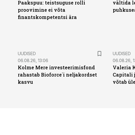
Paakspuu: teistsuguse rolli
vältida 
proovimine ei võta
puhkuse
finantskompetentsi ära
UUDISED
UUDISED
06.08.26, 13:06
06.08.26, 1
Kolme Mere investeerimisfond
Valeria 
rahastab Bioforce´i neljakordset
Capitali 
kasvu
võtab ül