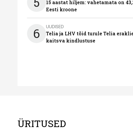
5
15 aastat hiljem: vahetamata on 43,
Eesti kroone
UUDISED
6
Telia ja LHV tõid turule Telia erakl
kaitsva kindlustuse
ÜRITUSED