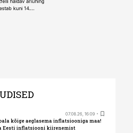
elli haldav äriühing
estab kuni 14.
UDISED
07.08.26, 16:09
roala kõige aeglasema inflatsiooniga maa!
a Eesti inflatsiooni kiirenemist