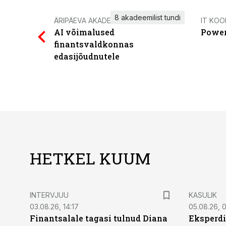
8 akadeemilist tundi
ÄRIPÄEVA AKADEEMIA
IT KOO
AI võimalused
Power
finantsvaldkonnas
edasijõudnutele
HETKEL KUUM
INTERVJUU
KASULIK
03.08.26, 14:17
05.08.26, 
Finantsalale tagasi tulnud Diana
Eksperdi