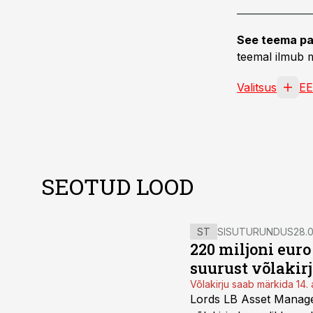
See teema pa
teemal ilmub m
Valitsus
E
SEOTUD LOOD
ST
SISUTURUNDUS
28.0
220 miljoni eur
suurust võlakir
Võlakirju saab märkida 14. 
Lords LB Asset Managem