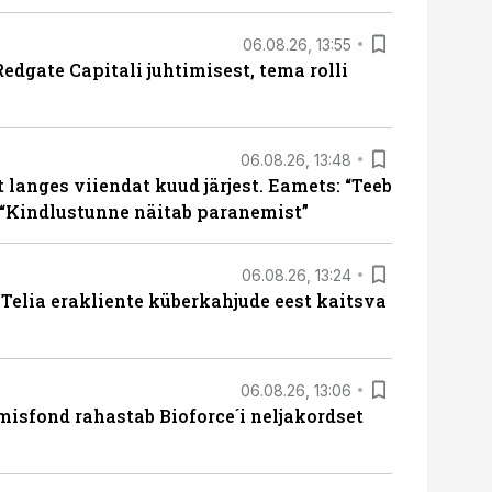
06.08.26, 13:55
edgate Capitali juhtimisest, tema rolli
06.08.26, 13:48
langes viiendat kuud järjest. Eamets: “Teeb
 “Kindlustunne näitab paranemist”
06.08.26, 13:24
e Telia erakliente küberkahjude eest kaitsva
06.08.26, 13:06
isfond rahastab Bioforce´i neljakordset