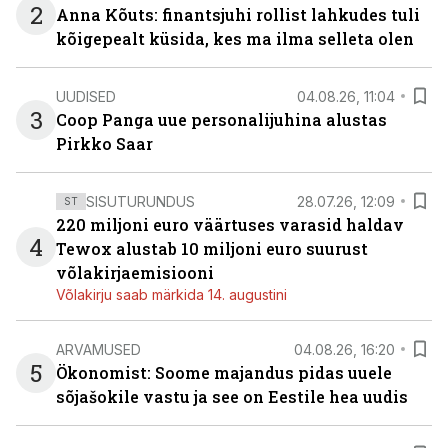
2
Anna Kõuts: finantsjuhi rollist lahkudes tuli
kõigepealt küsida, kes ma ilma selleta olen
UUDISED
04.08.26, 11:04
3
Coop Panga uue personalijuhina alustas
Pirkko Saar
SISUTURUNDUS
28.07.26, 12:09
ST
220 miljoni euro väärtuses varasid haldav
4
Tewox alustab 10 miljoni euro suurust
võlakirjaemisiooni
Võlakirju saab märkida 14. augustini
ARVAMUSED
04.08.26, 16:20
5
Ökonomist: Soome majandus pidas uuele
sõjašokile vastu ja see on Eestile hea uudis