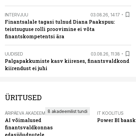
INTERVJUU
03.08.26, 14:17
Finantsalale tagasi tulnud Diana Paakspuu:
teistsuguse rolli proovimine ei võta
finantskompetentsi ära
UUDISED
03.08.26, 11:38
Palgapakkumiste kasv kiirenes, finantsvaldkond
kiirendust ei juhi
ÜRITUSED
8 akadeemilist tundi
ÄRIPÄEVA AKADEEMIA
IT KOOLITUS
AI võimalused
Power BI baask
finantsvaldkonnas
edasijõudnutele