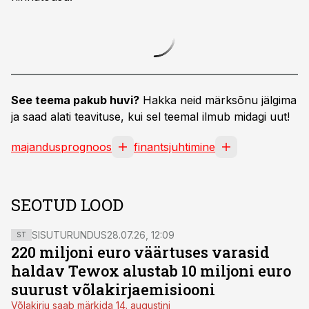
See teema pakub huvi?
Hakka neid märksõnu jälgima
ja saad alati teavituse, kui sel teemal ilmub midagi uut!
majandusprognoos
finantsjuhtimine
SEOTUD LOOD
SISUTURUNDUS
28.07.26, 12:09
ST
220 miljoni euro väärtuses varasid
haldav Tewox alustab 10 miljoni euro
suurust võlakirjaemisiooni
Võlakirju saab märkida 14. augustini