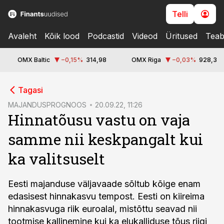
Telli
Avaleht
Kõik lood
Podcastid
Videod
Üritused
Teab
OMX Baltic
−0,15
%
314,98
OMX Riga
−0,03
%
928,3
cebook
Tagasi
Twitter)
MAJANDUSPROGNOOS
20.09.22, 11:26
Hinnatõusu vastu on vaja
kedIn
samme nii keskpangalt kui
ail
ka valitsuselt
k
Eesti majanduse väljavaade sõltub kõige enam
edasisest hinnakasvu tempost. Eesti on kiireima
hinnakasvuga riik euroalal, mistõttu seavad nii
tootmise kallinemine kui ka elukalliduse tõus riigi