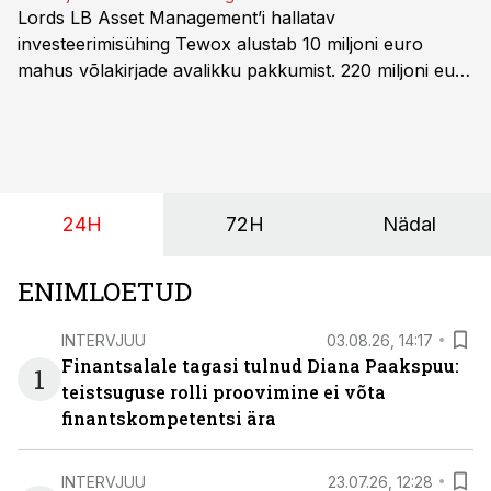
Lords LB Asset Management’i hallatav
investeerimisühing Tewox alustab 10 miljoni euro
mahus võlakirjade avalikku pakkumist. 220 miljoni euro
suurust kaubanduskinnisvara portfelli haldav äriühing
pakub Baltimaade investoritele 8% aastatootlust
(intressi), võlakirjade märkimine kestab kuni 14.
augustini.
24H
72H
Nädal
ENIMLOETUD
INTERVJUU
03.08.26, 14:17
Finantsalale tagasi tulnud Diana Paakspuu:
1
teistsuguse rolli proovimine ei võta
finantskompetentsi ära
INTERVJUU
23.07.26, 12:28