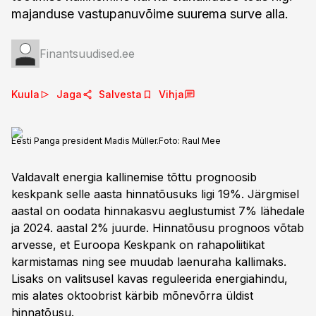
majanduse vastupanuvõime suurema surve alla.
Finantsuudised.ee
Kuula
Jaga
Salvesta
Vihja
Eesti Panga president Madis Müller.
Foto:
Raul Mee
Valdavalt energia kallinemise tõttu prognoosib
keskpank selle aasta hinnatõusuks ligi 19%. Järgmisel
aastal on oodata hinnakasvu aeglustumist 7% lähedale
ja 2024. aastal 2% juurde. Hinnatõusu prognoos võtab
arvesse, et Euroopa Keskpank on rahapoliitikat
karmistamas ning see muudab laenuraha kallimaks.
Lisaks on valitsusel kavas reguleerida energiahindu,
mis alates oktoobrist kärbib mõnevõrra üldist
hinnatõusu.