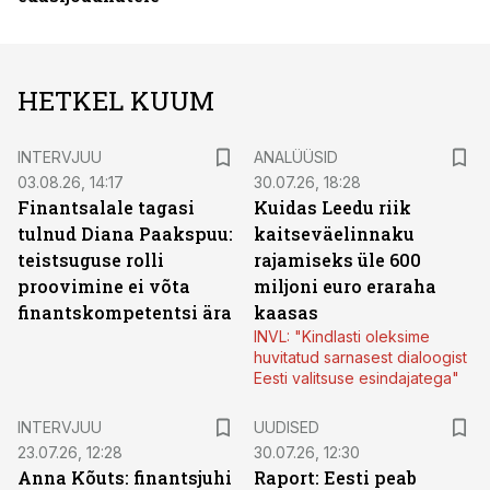
HETKEL KUUM
INTERVJUU
ANALÜÜSID
03.08.26, 14:17
30.07.26, 18:28
Finantsalale tagasi
Kuidas Leedu riik
tulnud Diana Paakspuu:
kaitseväelinnaku
teistsuguse rolli
rajamiseks üle 600
proovimine ei võta
miljoni euro eraraha
finantskompetentsi ära
kaasas
INVL: "Kindlasti oleksime
huvitatud sarnasest dialoogist
Eesti valitsuse esindajatega"
INTERVJUU
UUDISED
23.07.26, 12:28
30.07.26, 12:30
Anna Kõuts: finantsjuhi
Raport: Eesti peab