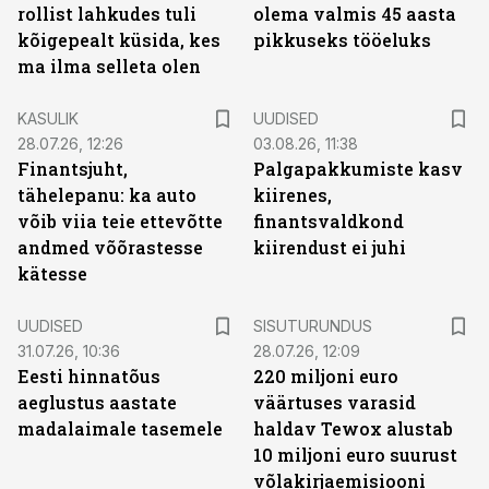
rollist lahkudes tuli
olema valmis 45 aasta
kõigepealt küsida, kes
pikkuseks tööeluks
ma ilma selleta olen
KASULIK
UUDISED
28.07.26, 12:26
03.08.26, 11:38
Finantsjuht,
Palgapakkumiste kasv
tähelepanu: ka auto
kiirenes,
võib viia teie ettevõtte
finantsvaldkond
andmed võõrastesse
kiirendust ei juhi
kätesse
ST
UUDISED
SISUTURUNDUS
31.07.26, 10:36
28.07.26, 12:09
Eesti hinnatõus
220 miljoni euro
aeglustus aastate
väärtuses varasid
madalaimale tasemele
haldav Tewox alustab
10 miljoni euro suurust
võlakirjaemisiooni