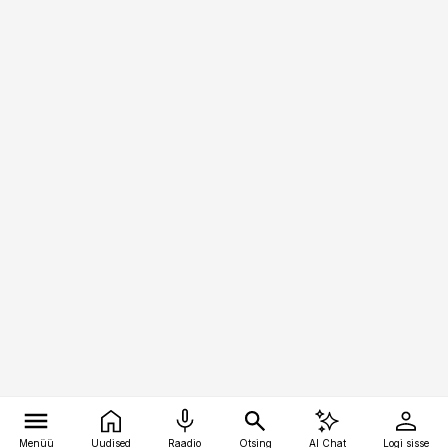
Menüü
Uudised
Raadio
Otsing
AI Chat
Logi sisse