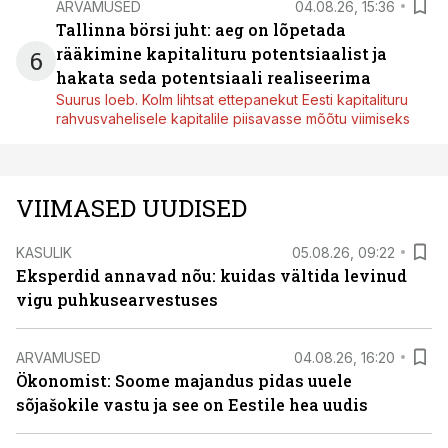
ARVAMUSED
04.08.26, 15:36
Tallinna börsi juht: aeg on lõpetada
rääkimine kapitalituru potentsiaalist ja
6
hakata seda potentsiaali realiseerima
Suurus loeb. Kolm lihtsat ettepanekut Eesti kapitalituru
rahvusvahelisele kapitalile piisavasse mõõtu viimiseks
VIIMASED UUDISED
KASULIK
05.08.26, 09:22
Eksperdid annavad nõu: kuidas vältida levinud
vigu puhkusearvestuses
ARVAMUSED
04.08.26, 16:20
Ökonomist: Soome majandus pidas uuele
sõjašokile vastu ja see on Eestile hea uudis