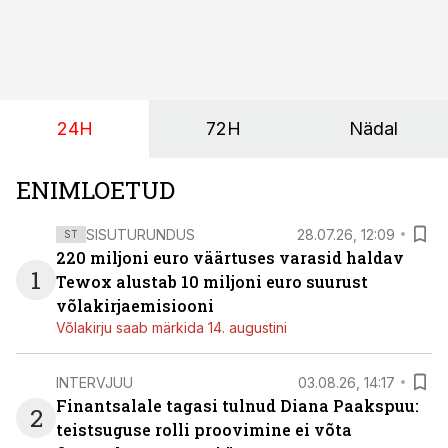
suurust kaubanduskinnisvara portfelli haldav äriühing
pakub Baltimaade investoritele 8% aastatootlust
(intressi), võlakirjade märkimine kestab kuni 14.
augustini.
24H
72H
Nädal
ENIMLOETUD
SISUTURUNDUS
28.07.26, 12:09
ST
220 miljoni euro väärtuses varasid haldav
1
Tewox alustab 10 miljoni euro suurust
võlakirjaemisiooni
Võlakirju saab märkida 14. augustini
INTERVJUU
03.08.26, 14:17
Finantsalale tagasi tulnud Diana Paakspuu:
2
teistsuguse rolli proovimine ei võta