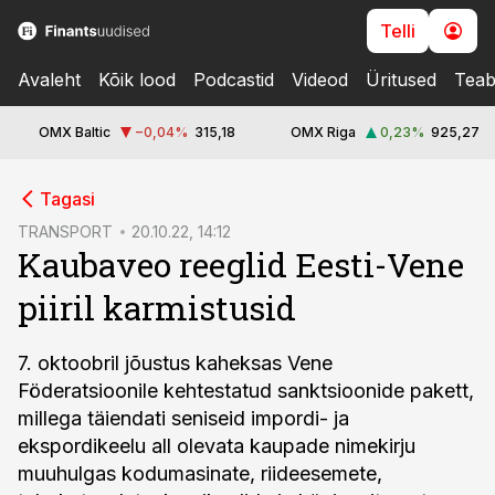
Telli
Avaleht
Kõik lood
Podcastid
Videod
Üritused
Teab
OMX Baltic
−0,04
%
315,18
OMX Riga
0,23
%
925,27
cebook
Tagasi
Twitter)
TRANSPORT
20.10.22, 14:12
Kaubaveo reeglid Eesti-Vene
kedIn
piiril karmistusid
ail
k
7. oktoobril jõustus kaheksas Vene
Föderatsioonile kehtestatud sanktsioonide pakett,
millega täiendati seniseid impordi- ja
ekspordikeelu all olevata kaupade nimekirju
muuhulgas kodumasinate, riideesemete,