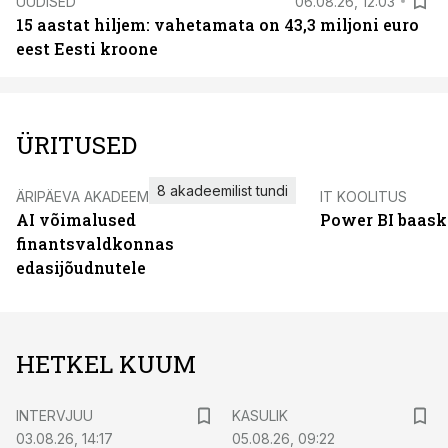
UUDISED
06.08.26, 12:03
15 aastat hiljem: vahetamata on 43,3 miljoni euro
eest Eesti kroone
ÜRITUSED
8 akadeemilist tundi
ÄRIPÄEVA AKADEEMIA
IT KOOLITUS
AI võimalused
Power BI baask
finantsvaldkonnas
edasijõudnutele
HETKEL KUUM
INTERVJUU
KASULIK
03.08.26, 14:17
05.08.26, 09:22