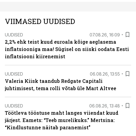
VIIMASED UUDISED
UUDISED
07.08.26, 16:09
2,2% ehk teist kuud euroala kõige aeglasema
inflatsiooniga maa! Sügisel on siiski oodata Eesti
inflatsiooni kiirenemist
UUDISED
06.08.26, 13:55
Valeria Kiisk taandub Redgate Capitali
juhtimisest, tema rolli võtab üle Mart Altvee
UUDISED
06.08.26, 13:48
Töötleva tööstuse maht langes viiendat kuud
järjest. Eamets: “Teeb murelikuks.” Mertsina:
“Kindlustunne näitab paranemist”