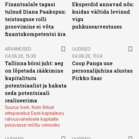
Finantsalale tagasi
Eksperdid annavad nõu:
tulnud Diana Paakspuu:
kuidas vältida levinud
teistsuguse rolli
vigu
proovimine ei võta
puhkusearvestuses
finantskompetentsi ära
ARVAMUSED
UUDISED
04.08.26, 15:36
04.08.26, 11:04
Tallinna börsi juht: aeg
Coop Panga uue
on lõpetada rääkimine
personalijuhina alustas
kapitalituru
Pirkko Saar
potentsiaalist ja hakata
seda potentsiaali
realiseerima
Suurus loeb. Kolm lihtsat
ettepanekut Eesti kapitalituru
rahvusvahelisele kapitalile
piisavasse mõõtu viimiseks
UUDISED
UUDISED