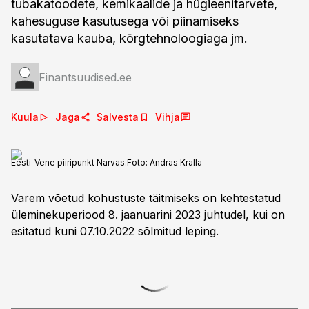
tubakatoodete, kemikaalide ja hügieenitarvete,
kahesuguse kasutusega või piinamiseks
kasutatava kauba, kõrgtehnoloogiaga jm.
Finantsuudised.ee
Kuula
Jaga
Salvesta
Vihja
Eesti-Vene piiripunkt Narvas.
Foto:
Andras Kralla
Varem võetud kohustuste täitmiseks on kehtestatud
üleminekuperiood 8. jaanuarini 2023 juhtudel, kui on
esitatud kuni 07.10.2022 sõlmitud leping.