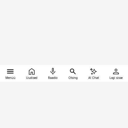
Menüü
Uudised
Raadio
Otsing
AI Chat
Logi sisse
Vana-Lõuna 39/1, 19094 Tallinn
(+372) 667 0111