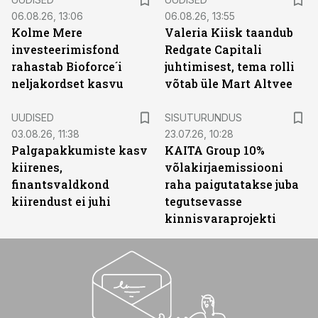
06.08.26, 13:06
06.08.26, 13:55
Kolme Mere
Valeria Kiisk taandub
investeerimisfond
Redgate Capitali
rahastab Bioforce´i
juhtimisest, tema rolli
neljakordset kasvu
võtab üle Mart Altvee
ST
UUDISED
SISUTURUNDUS
03.08.26, 11:38
23.07.26, 10:28
Palgapakkumiste kasv
KAITA Group 10%
kiirenes,
võlakirjaemissiooni
finantsvaldkond
raha paigutatakse juba
kiirendust ei juhi
tegutsevasse
kinnisvaraprojekti