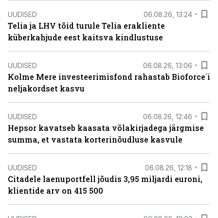
UUDISED
06.08.26, 13:24
Telia ja LHV tõid turule Telia erakliente
küberkahjude eest kaitsva kindlustuse
UUDISED
06.08.26, 13:06
Kolme Mere investeerimisfond rahastab Bioforce´i
neljakordset kasvu
UUDISED
06.08.26, 12:46
Hepsor kavatseb kaasata võlakirjadega järgmise
summa, et vastata korterinõudluse kasvule
UUDISED
06.08.26, 12:18
Citadele laenuportfell jõudis 3,95 miljardi euroni,
klientide arv on 415 500