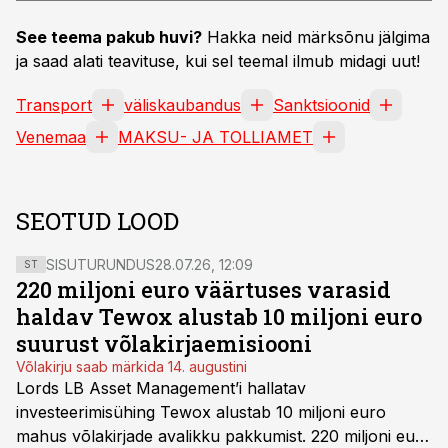
See teema pakub huvi?
Hakka neid märksõnu jälgima
ja saad alati teavituse, kui sel teemal ilmub midagi uut!
Transport
väliskaubandus
Sanktsioonid
Venemaa
MAKSU- JA TOLLIAMET
SEOTUD LOOD
SISUTURUNDUS
28.07.26, 12:09
ST
220 miljoni euro väärtuses varasid
haldav Tewox alustab 10 miljoni euro
suurust võlakirjaemisiooni
Võlakirju saab märkida 14. augustini
Lords LB Asset Management’i hallatav
investeerimisühing Tewox alustab 10 miljoni euro
mahus võlakirjade avalikku pakkumist. 220 miljoni euro