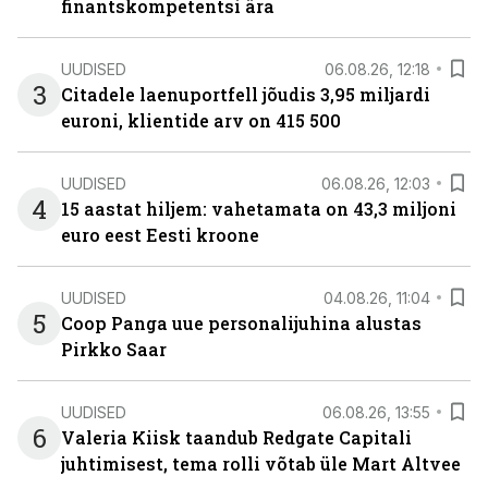
finantskompetentsi ära
UUDISED
06.08.26, 12:18
3
Citadele laenuportfell jõudis 3,95 miljardi
euroni, klientide arv on 415 500
UUDISED
06.08.26, 12:03
4
15 aastat hiljem: vahetamata on 43,3 miljoni
euro eest Eesti kroone
UUDISED
04.08.26, 11:04
5
Coop Panga uue personalijuhina alustas
Pirkko Saar
UUDISED
06.08.26, 13:55
6
Valeria Kiisk taandub Redgate Capitali
juhtimisest, tema rolli võtab üle Mart Altvee