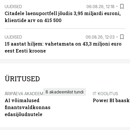
UUDISED
06.08.26, 12:18
Citadele laenuportfell jõudis 3,95 miljardi euroni,
klientide arv on 415 500
UUDISED
06.08.26, 12:03
15 aastat hiljem: vahetamata on 43,3 miljoni euro
eest Eesti kroone
ÜRITUSED
8 akadeemilist tundi
ÄRIPÄEVA AKADEEMIA
IT KOOLITUS
AI võimalused
Power BI baask
finantsvaldkonnas
edasijõudnutele