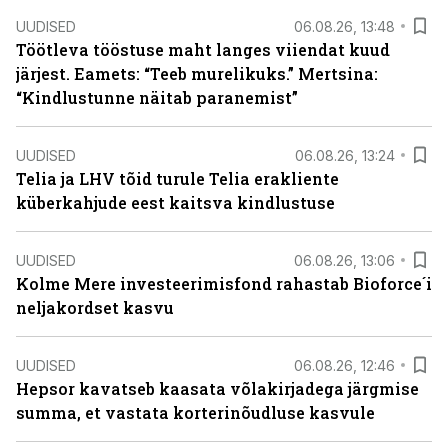
UUDISED
06.08.26, 13:48
Töötleva tööstuse maht langes viiendat kuud
järjest. Eamets: “Teeb murelikuks.” Mertsina:
“Kindlustunne näitab paranemist”
UUDISED
06.08.26, 13:24
Telia ja LHV tõid turule Telia erakliente
küberkahjude eest kaitsva kindlustuse
UUDISED
06.08.26, 13:06
Kolme Mere investeerimisfond rahastab Bioforce´i
neljakordset kasvu
UUDISED
06.08.26, 12:46
Hepsor kavatseb kaasata võlakirjadega järgmise
summa, et vastata korterinõudluse kasvule