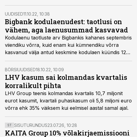
UUDISED
11.10.22, 10:38
Bigbank kodulaenudest: taotlusi on
vähem, aga laenusummad kasvavad
Kodulaenu taotluste arv Bigbankis kahanes septembris
viiendiku võrra, kuid enam kui kümnendiku võrra
kasvanud välja antud keskmine kodulaen küündis 124
000 euroni.
BÖRSIUUDISED
18.10.22, 10:09
LHV kasum sai kolmandas kvartalis
korralikult pihta
LHV Group teenis kolmandas kvartalis 10,7 miljonit
eurot kasumit, kvartali puhaskasum oli 5,8 miljoni euro
võrra ehk 35% väiksem kui eelmisel aastal samal ajal.
SISUTURUNDUS
23.07.26, 10:28
ST
KAITA Group 10% võlakirjaemissiooni