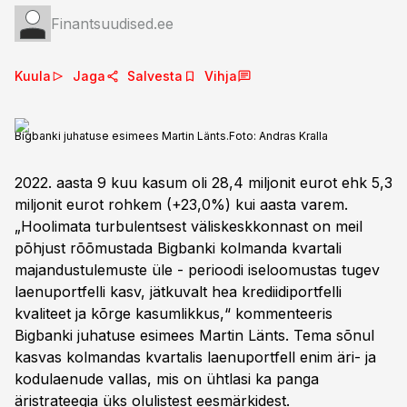
Finantsuudised.ee
Kuula
Jaga
Salvesta
Vihja
Bigbanki juhatuse esimees Martin Länts.
Foto:
Andras Kralla
2022. aasta 9 kuu kasum oli 28,4 miljonit eurot ehk 5,3
miljonit eurot rohkem (+23,0%) kui aasta varem.
„Hoolimata turbulentsest väliskeskkonnast on meil
põhjust rõõmustada Bigbanki kolmanda kvartali
majandustulemuste üle - perioodi iseloomustas tugev
laenuportfelli kasv, jätkuvalt hea krediidiportfelli
kvaliteet ja kõrge kasumlikkus,“ kommenteeris
Bigbanki juhatuse esimees Martin Länts. Tema sõnul
kasvas kolmandas kvartalis laenuportfell enim äri- ja
kodulaenude vallas, mis on ühtlasi ka panga
äristrateegia üks olulistest eesmärkidest.