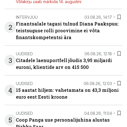
Võlakirju saab märkida 14. augustini
INTERVJUU
03.08.26, 14:17
Finantsalale tagasi tulnud Diana Paakspuu:
2
teistsuguse rolli proovimine ei võta
finantskompetentsi ära
UUDISED
06.08.26, 12:18
3
Citadele laenuportfell jõudis 3,95 miljardi
euroni, klientide arv on 415 500
UUDISED
06.08.26, 12:03
4
15 aastat hiljem: vahetamata on 43,3 miljoni
euro eest Eesti kroone
UUDISED
04.08.26, 11:04
5
Coop Panga uue personalijuhina alustas
Pirkko Saar