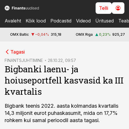
Telli
Avaleht
Kõik lood
Podcastid
Videod
Üritused
Teab
OMX Baltic
−0,04
%
315,18
OMX Riga
0,23
%
925,27
cebook
Tagasi
Twitter)
FINANTSJUHTIMINE
28.10.22, 09:57
Bigbanki laenu- ja
kedIn
hoiuseportfell kasvasid ka III
ail
kvartalis
k
Bigbank teenis 2022. aasta kolmandas kvartalis
14,3 miljonit eurot puhaskasumit, mida on 17,7%
rohkem kui samal perioodil aasta tagasi.