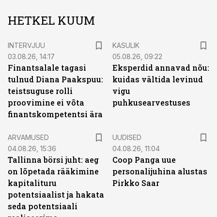
HETKEL KUUM
INTERVJUU
KASULIK
03.08.26, 14:17
05.08.26, 09:22
Finantsalale tagasi
Eksperdid annavad nõu:
tulnud Diana Paakspuu:
kuidas vältida levinud
teistsuguse rolli
vigu
proovimine ei võta
puhkusearvestuses
finantskompetentsi ära
ARVAMUSED
UUDISED
04.08.26, 15:36
04.08.26, 11:04
Tallinna börsi juht: aeg
Coop Panga uue
on lõpetada rääkimine
personalijuhina alustas
kapitalituru
Pirkko Saar
potentsiaalist ja hakata
seda potentsiaali