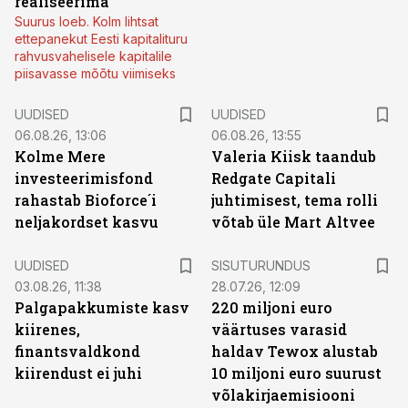
realiseerima
Suurus loeb. Kolm lihtsat
ettepanekut Eesti kapitalituru
rahvusvahelisele kapitalile
piisavasse mõõtu viimiseks
UUDISED
UUDISED
06.08.26, 13:06
06.08.26, 13:55
Kolme Mere
Valeria Kiisk taandub
investeerimisfond
Redgate Capitali
rahastab Bioforce´i
juhtimisest, tema rolli
neljakordset kasvu
võtab üle Mart Altvee
ST
UUDISED
SISUTURUNDUS
03.08.26, 11:38
28.07.26, 12:09
Palgapakkumiste kasv
220 miljoni euro
kiirenes,
väärtuses varasid
finantsvaldkond
haldav Tewox alustab
kiirendust ei juhi
10 miljoni euro suurust
võlakirjaemisiooni