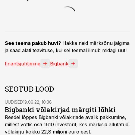
See teema pakub huvi?
Hakka neid märksõnu jälgima
ja saad alati teavituse, kui sel teemal ilmub midagi uut!
finantsjuhtimine
Bigbank
SEOTUD LOOD
UUDISED
19.09.22, 10:38
Bigbanki võlakirjad märgiti lõhki
Reedel lõppes Bigbanki võlakirjade avalik pakkumine,
millest võttis osa 1610 investorit, kes märkisid allutatud
võlakirju kokku 22,8 miljoni euro eest.