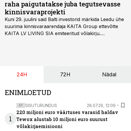
raha paigutatakse juba tegutsevasse
kinnisvaraprojekti
Kuni 29. juulini said Balti investorid märkida Leedu ühe
suurima kinnisvaraarendaja KAITA Group ettevõtte
KAITA LV LIVING SIA emiteeritud võlakirju.
Kaheaastased võlakirjad pakuvad 10% aastast intressi
ja minimaalne investeerimissumma on 1000 eurot.
24H
72H
Nädal
ENIMLOETUD
SISUTURUNDUS
28.07.26, 12:09
ST
220 miljoni euro väärtuses varasid haldav
1
Tewox alustab 10 miljoni euro suurust
võlakirjaemisiooni