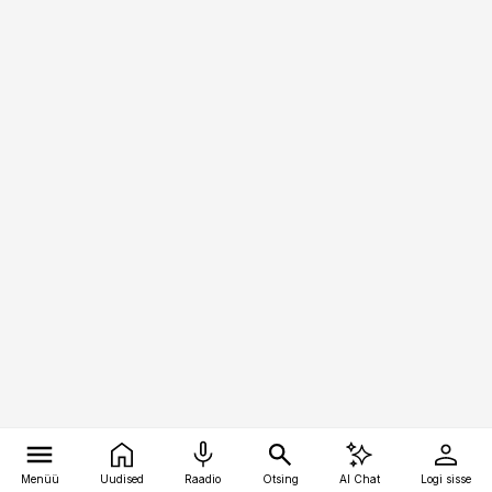
Menüü
Uudised
Raadio
Otsing
AI Chat
Logi sisse