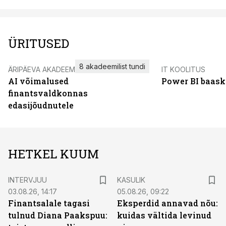
ÜRITUSED
8 akadeemilist tundi
ÄRIPÄEVA AKADEEMIA
IT KOOLITUS
AI võimalused
Power BI baask
finantsvaldkonnas
edasijõudnutele
HETKEL KUUM
INTERVJUU
KASULIK
03.08.26, 14:17
05.08.26, 09:22
Finantsalale tagasi
Eksperdid annavad nõu:
tulnud Diana Paakspuu:
kuidas vältida levinud