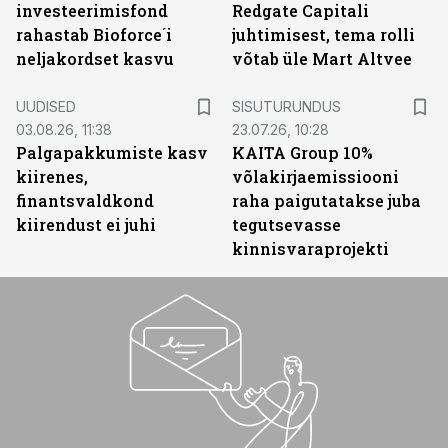
investeerimisfond
Redgate Capitali
rahastab Bioforce´i
juhtimisest, tema rolli
neljakordset kasvu
võtab üle Mart Altvee
ST
UUDISED
SISUTURUNDUS
03.08.26, 11:38
23.07.26, 10:28
Palgapakkumiste kasv
KAITA Group 10%
kiirenes,
võlakirjaemissiooni
finantsvaldkond
raha paigutatakse juba
kiirendust ei juhi
tegutsevasse
kinnisvaraprojekti