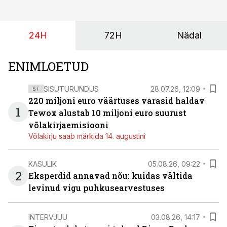
24H
72H
Nädal
ENIMLOETUD
SISUTURUNDUS
28.07.26, 12:09
ST
220 miljoni euro väärtuses varasid haldav
1
Tewox alustab 10 miljoni euro suurust
võlakirjaemisiooni
Võlakirju saab märkida 14. augustini
KASULIK
05.08.26, 09:22
2
Eksperdid annavad nõu: kuidas vältida
levinud vigu puhkusearvestuses
INTERVJUU
03.08.26, 14:17