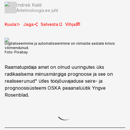
Indrek Kald
Äritehnoloogia.ee juht
Kuula
Jaga
Salvesta
Vihja
Digitaliseerimine ja automatiseerimine on viimaste aastate kriisis
võimendunud.
Foto:
Pixabay
Raamatupidaja amet on olnud uuringutes üks
radikaalsema miinusmärgiga prognoose ja see on
realiseerunud" ütles tööjõuvajaduse seire- ja
prognoosisüsteemi OSKA peaanalüütik Yngve
Rosenblad.