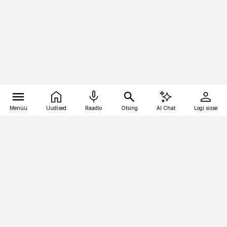
Menüü
Uudised
Raadio
Otsing
AI Chat
Logi sisse
Vana-Lõuna 39/1, 19094 Tallinn
(+372) 667 0111
finantsuudised@finantsuudised.ee