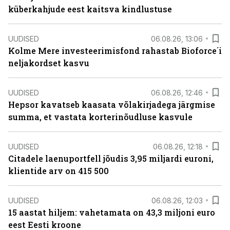
küberkahjude eest kaitsva kindlustuse
UUDISED
06.08.26, 13:06
Kolme Mere investeerimisfond rahastab Bioforce´i
neljakordset kasvu
UUDISED
06.08.26, 12:46
Hepsor kavatseb kaasata võlakirjadega järgmise
summa, et vastata korterinõudluse kasvule
UUDISED
06.08.26, 12:18
Citadele laenuportfell jõudis 3,95 miljardi euroni,
klientide arv on 415 500
UUDISED
06.08.26, 12:03
15 aastat hiljem: vahetamata on 43,3 miljoni euro
eest Eesti kroone