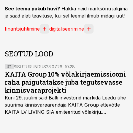
See teema pakub huvi?
Hakka neid märksõnu jälgima
ja saad alati teavituse, kui sel teemal ilmub midagi uut!
finantsjuhtimine
digitaliseerimine
SEOTUD LOOD
SISUTURUNDUS
23.07.26, 10:28
ST
KAITA Group 10% võlakirjaemissiooni
raha paigutatakse juba tegutsevasse
kinnisvaraprojekti
Kuni 29. juulini said Balti investorid märkida Leedu ühe
suurima kinnisvaraarendaja KAITA Group ettevõtte
KAITA LV LIVING SIA emiteeritud võlakirju.
Kaheaastased võlakirjad pakuvad 10% aastast intressi
ja minimaalne investeerimissumma on 1000 eurot.