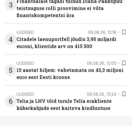
Finantsalale tagasi tulnud Diana Paakspuu:
3
teistsuguse rolli proovimine ei võta
finantskompetentsi ära
UUDISED
06.08.26, 12:18
4
Citadele laenuportfell jõudis 3,95 miljardi
euroni, klientide arv on 415 500
UUDISED
06.08.26, 12:03
5
15 aastat hiljem: vahetamata on 43,3 miljoni
euro eest Eesti kroone
UUDISED
06.08.26, 13:24
6
Telia ja LHV tõid turule Telia erakliente
küberkahjude eest kaitsva kindlustuse