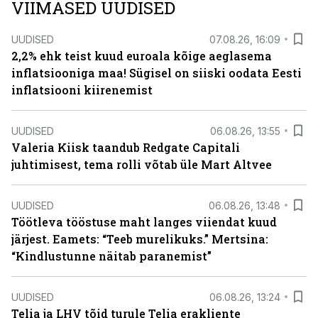
VIIMASED UUDISED
UUDISED
07.08.26, 16:09
2,2% ehk teist kuud euroala kõige aeglasema
inflatsiooniga maa! Sügisel on siiski oodata Eesti
inflatsiooni kiirenemist
UUDISED
06.08.26, 13:55
Valeria Kiisk taandub Redgate Capitali
juhtimisest, tema rolli võtab üle Mart Altvee
UUDISED
06.08.26, 13:48
Töötleva tööstuse maht langes viiendat kuud
järjest. Eamets: “Teeb murelikuks.” Mertsina:
“Kindlustunne näitab paranemist”
UUDISED
06.08.26, 13:24
Telia ja LHV tõid turule Telia erakliente