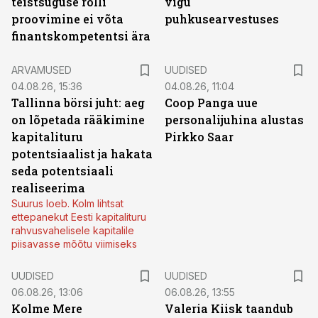
teistsuguse rolli
vigu
proovimine ei võta
puhkusearvestuses
finantskompetentsi ära
ARVAMUSED
UUDISED
04.08.26, 15:36
04.08.26, 11:04
Tallinna börsi juht: aeg
Coop Panga uue
on lõpetada rääkimine
personalijuhina alustas
kapitalituru
Pirkko Saar
potentsiaalist ja hakata
seda potentsiaali
realiseerima
Suurus loeb. Kolm lihtsat
ettepanekut Eesti kapitalituru
rahvusvahelisele kapitalile
piisavasse mõõtu viimiseks
UUDISED
UUDISED
06.08.26, 13:06
06.08.26, 13:55
Kolme Mere
Valeria Kiisk taandub