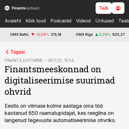
Telli
Avaleht
Kõik lood
Podcastid
Videod
Üritused
Teab
OMX Baltic
−0,04
%
315,18
OMX Riga
0,23
%
925,27
cebook
Tagasi
Twitter)
FINANTSJUHTIMINE
08.11.22, 16:54
Finantsmeeskonnad on
kedIn
digitaliseerimise suurimad
ail
ohvrid
k
Eestis on viimase kolme aastaga oma töö
kaotanud 650 raamatupidajat, kes reeglina on
langenud tegevuste automatiseerimise ohvriks.