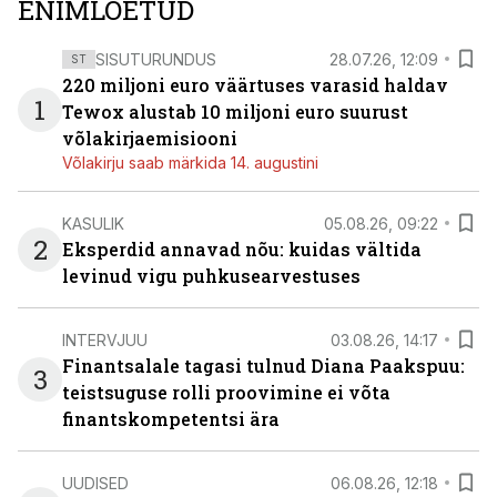
ENIMLOETUD
SISUTURUNDUS
28.07.26, 12:09
ST
220 miljoni euro väärtuses varasid haldav
1
Tewox alustab 10 miljoni euro suurust
võlakirjaemisiooni
Võlakirju saab märkida 14. augustini
KASULIK
05.08.26, 09:22
2
Eksperdid annavad nõu: kuidas vältida
levinud vigu puhkusearvestuses
INTERVJUU
03.08.26, 14:17
Finantsalale tagasi tulnud Diana Paakspuu:
3
teistsuguse rolli proovimine ei võta
finantskompetentsi ära
UUDISED
06.08.26, 12:18