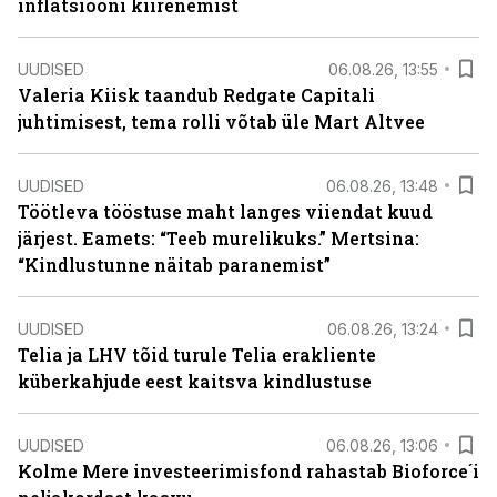
inflatsiooni kiirenemist
UUDISED
06.08.26, 13:55
Valeria Kiisk taandub Redgate Capitali
juhtimisest, tema rolli võtab üle Mart Altvee
UUDISED
06.08.26, 13:48
Töötleva tööstuse maht langes viiendat kuud
järjest. Eamets: “Teeb murelikuks.” Mertsina:
“Kindlustunne näitab paranemist”
UUDISED
06.08.26, 13:24
Telia ja LHV tõid turule Telia erakliente
küberkahjude eest kaitsva kindlustuse
UUDISED
06.08.26, 13:06
Kolme Mere investeerimisfond rahastab Bioforce´i