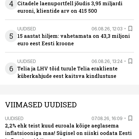
4
Citadele laenuportfell jõudis 3,95 miljardi
euroni, klientide arv on 415 500
UUDISED
06.08.26, 12:03
5
15 aastat hiljem: vahetamata on 43,3 miljoni
euro eest Eesti kroone
UUDISED
06.08.26, 13:24
6
Telia ja LHV tõid turule Telia erakliente
küberkahjude eest kaitsva kindlustuse
VIIMASED UUDISED
UUDISED
07.08.26, 16:09
2,2% ehk teist kuud euroala kõige aeglasema
inflatsiooniga maa! Sügisel on siiski oodata Eesti