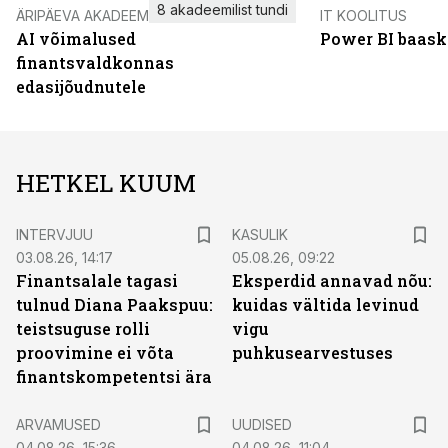
8 akadeemilist tundi
ÄRIPÄEVA AKADEEMIA
IT KOOLITUS
AI võimalused
Power BI baask
finantsvaldkonnas
edasijõudnutele
HETKEL KUUM
INTERVJUU
KASULIK
03.08.26, 14:17
05.08.26, 09:22
Finantsalale tagasi
Eksperdid annavad nõu:
tulnud Diana Paakspuu:
kuidas vältida levinud
teistsuguse rolli
vigu
proovimine ei võta
puhkusearvestuses
finantskompetentsi ära
ARVAMUSED
UUDISED
04.08.26, 15:36
04.08.26, 11:04