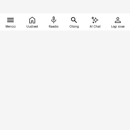
Menüü
Uudised
Raadio
Otsing
AI Chat
Logi sisse
Vana-Lõuna 39/1, 19094 Tallinn
(+372) 667 0111
finantsuudised@finantsuudised.ee
Telli
Reklaam
Firmast
Sisu kasutamisõigused
Ajakirjaniku
eetikakoodeks