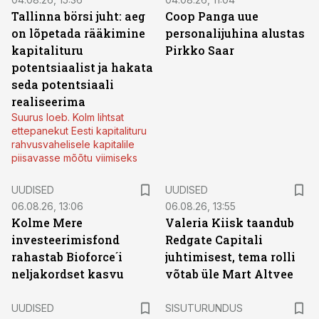
Tallinna börsi juht: aeg
Coop Panga uue
on lõpetada rääkimine
personalijuhina alustas
kapitalituru
Pirkko Saar
potentsiaalist ja hakata
seda potentsiaali
realiseerima
Suurus loeb. Kolm lihtsat
ettepanekut Eesti kapitalituru
rahvusvahelisele kapitalile
piisavasse mõõtu viimiseks
UUDISED
UUDISED
06.08.26, 13:06
06.08.26, 13:55
Kolme Mere
Valeria Kiisk taandub
investeerimisfond
Redgate Capitali
rahastab Bioforce´i
juhtimisest, tema rolli
neljakordset kasvu
võtab üle Mart Altvee
ST
UUDISED
SISUTURUNDUS