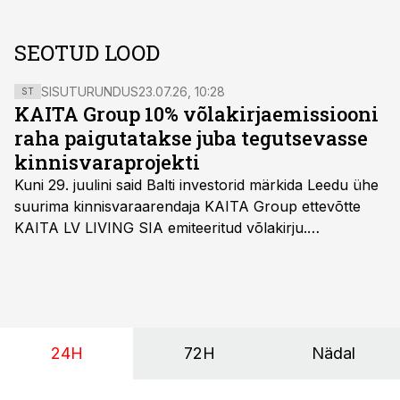
SEOTUD LOOD
SISUTURUNDUS
23.07.26, 10:28
ST
KAITA Group 10% võlakirjaemissiooni
raha paigutatakse juba tegutsevasse
kinnisvaraprojekti
Kuni 29. juulini said Balti investorid märkida Leedu ühe
suurima kinnisvaraarendaja KAITA Group ettevõtte
KAITA LV LIVING SIA emiteeritud võlakirju.
Kaheaastased võlakirjad pakuvad 10% aastast intressi
ja minimaalne investeerimissumma on 1000 eurot.
24H
72H
Nädal