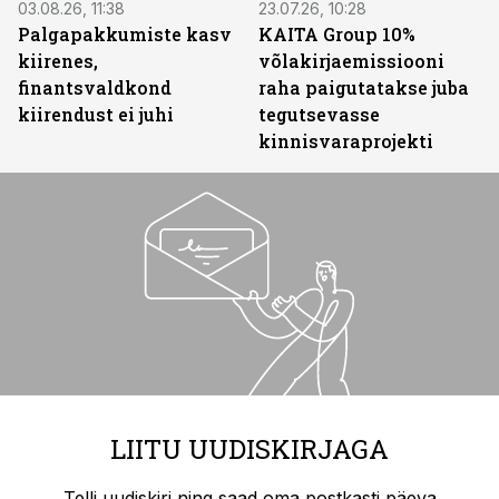
03.08.26, 11:38
23.07.26, 10:28
Palgapakkumiste kasv
KAITA Group 10%
kiirenes,
võlakirjaemissiooni
finantsvaldkond
raha paigutatakse juba
kiirendust ei juhi
tegutsevasse
kinnisvaraprojekti
LIITU UUDISKIRJAGA
Telli uudiskiri ning saad oma postkasti päeva