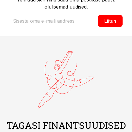
olulisemad uudised.
Liitun
TAGASI FINANTSUUDISED