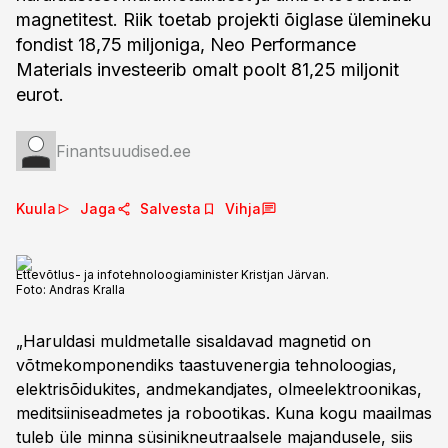
magnetitest. Riik toetab projekti õiglase ülemineku
fondist 18,75 miljoniga, Neo Performance
Materials investeerib omalt poolt 81,25 miljonit
eurot.
Finantsuudised.ee
Kuula
Jaga
Salvesta
Vihja
Ettevõtlus- ja infotehnoloogiaminister Kristjan Järvan.
Foto:
Andras Kralla
„Haruldasi muldmetalle sisaldavad magnetid on
võtmekomponendiks taastuvenergia tehnoloogias,
elektrisõidukites, andmekandjates, olmeelektroonikas,
meditsiiniseadmetes ja robootikas. Kuna kogu maailmas
tuleb üle minna süsinikneutraalsele majandusele, siis