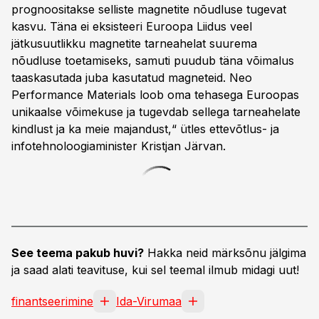
prognoositakse selliste magnetite nõudluse tugevat
kasvu. Täna ei eksisteeri Euroopa Liidus veel
jätkusuutlikku magnetite tarneahelat suurema
nõudluse toetamiseks, samuti puudub täna võimalus
taaskasutada juba kasutatud magneteid. Neo
Performance Materials loob oma tehasega Euroopas
unikaalse võimekuse ja tugevdab sellega tarneahelate
kindlust ja ka meie majandust,“ ütles ettevõtlus- ja
infotehnoloogiaminister Kristjan Järvan.
See teema pakub huvi?
Hakka neid märksõnu jälgima
ja saad alati teavituse, kui sel teemal ilmub midagi uut!
finantseerimine
Ida-Virumaa