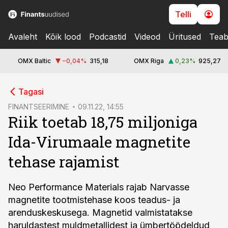
Telli
Avaleht
Kõik lood
Podcastid
Videod
Üritused
Teab
OMX Baltic
−0,04
%
315,18
OMX Riga
0,23
%
925,27
cebook
Tagasi
Twitter)
FINANTSEERIMINE
09.11.22, 14:55
Riik toetab 18,75 miljoniga
kedIn
Ida-Virumaale magnetite
ail
tehase rajamist
k
Neo Performance Materials rajab Narvasse
magnetite tootmistehase koos teadus- ja
arenduskeskusega. Magnetid valmistatakse
haruldastest muldmetallidest ja ümbertöödeldud