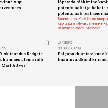
levinud vigu
lõpetada rääkimine kapit
arvestuses
potentsiaalist ja hakata 
potentsiaali realiseerim
Suurus loeb. Kolm lihtsat ettepa
kapitalituru rahvusvahelisele kap
piisavasse mõõtu viimiseks
UUDISED
3:55
03.08.26, 11:38
Kiisk taandub Redgate
Palgapakkumiste kasv ki
juhtimisest, tema rolli
finantsvaldkond kiirendus
e Mart Altvee