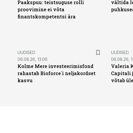
Paakspuu: teistsuguse rolli
vältida 
proovimine ei võta
puhkuse
finantskompetentsi ära
UUDISED
UUDISED
06.08.26, 13:06
06.08.26, 1
Kolme Mere investeerimisfond
Valeria 
rahastab Bioforce´i neljakordset
Capitali 
kasvu
võtab ül