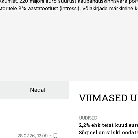
kkumist. 220 miljoni euro suurust kaubanduskinnisvara portf
oritele 8% aastatootlust (intressi), võlakirjade märkimine k
Nädal
VIIMASED U
UUDISED
2,2% ehk teist kuud eu
Sügisel on siiski oodat
28.07.26, 12:09