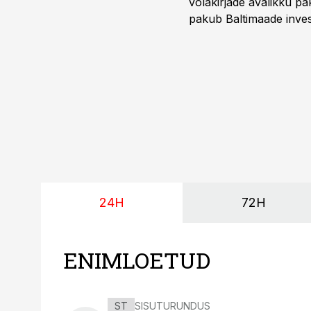
võlakirjade avalikku pa
pakub Baltimaade invest
augustini.
24H
72H
ENIMLOETUD
ST
SISUTURUNDUS