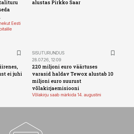
alituru
alustas Pirkko Saar
seda
a
nekut Eesti
italile
ST
SISUTURUNDUS
28.07.26, 12:09
irenes,
220 miljoni euro väärtuses
t ei juhi
varasid haldav Tewox alustab 10
miljoni euro suurust
võlakirjaemisiooni
Võlakirju saab märkida 14. augustini