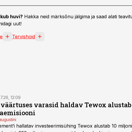
kub huvi?
Hakka neid märksõnu jälgima ja saad alati teavitu
idagi uut!
ne
Tervishoid
7.26, 12:09
o väärtuses varasid haldav Tewox alustab 
jaemisiooni
augustini
ent’i hallatav investeerimisühing Tewox alustab 10 miljo