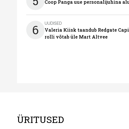
5
Coop Panga uue personalijuhina al
UUDISED
6
Valeria Kiisk taandub Redgate Capi
rolli võtab üle Mart Altvee
ÜRITUSED