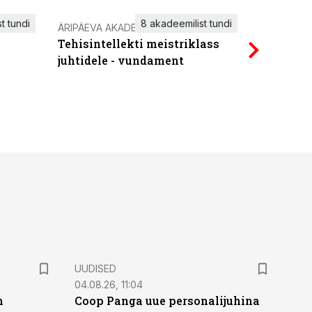
t tundi
8 akadeemilist tundi
ÄRIPÄEVA AKADEEMIA
IT KOOLIT
Tehisintellekti meistriklass
Power Qu
juhtidele - vundament
UUDISED
04.08.26, 11:04
n
Coop Panga uue personalijuhina