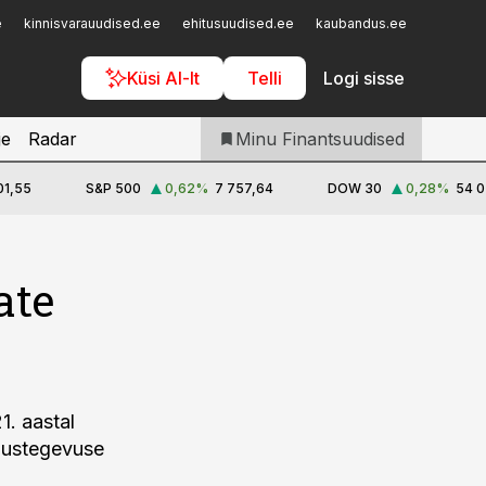
Iseteenindus
e
kinnisvarauudised.ee
ehitusuudised.ee
kaubandus.ee
toostusu
Telli Finantsuudised
Küsi AI-lt
Telli
Logi sisse
je
Radar
Minu Finantsuudised
01,55
S&P 500
0,62
%
7 757,64
DOW 30
0,28
%
54 0
ate
1. aastal
ndustegevuse