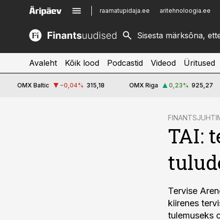
raamatupidaja.ee
aritehnoloogia.ee
kinnisvarauudised.ee
imelineajalugu.ee
logistikauudised.ee
imelineteadus.ee
Avaleht
Kõik lood
Podcastid
Videod
Üritused
OMX Baltic
−0,04
%
315,18
OMX Riga
0,23
%
925,27
cebook
FINANTSJUHTI
TAI: 
Twitter)
kedIn
tulud
ail
k
Tervise Areng
kiirenes ter
tulemuseks o