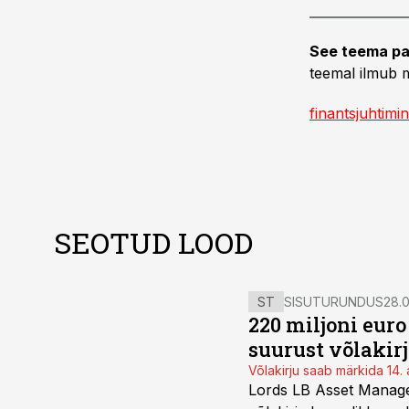
See teema pa
teemal ilmub m
finantsjuhtimi
SEOTUD LOOD
ST
SISUTURUNDUS
28.0
220 miljoni eur
suurust võlakir
Võlakirju saab märkida 14. 
Lords LB Asset Managem