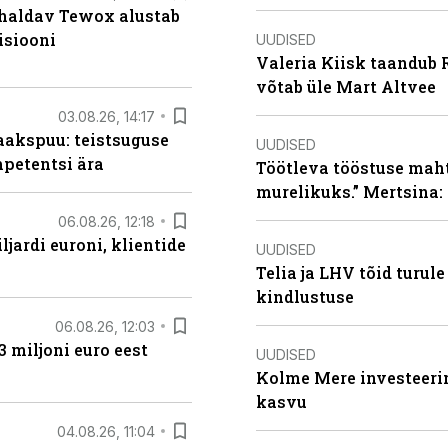
 haldav Tewox alustab
isiooni
UUDISED
Valeria Kiisk taandub R
võtab üle Mart Altvee
03.08.26, 14:17
aakspuu: teistsuguse
UUDISED
mpetentsi ära
Töötleva tööstuse maht 
murelikuks.” Mertsina:
06.08.26, 12:18
ljardi euroni, klientide
UUDISED
Telia ja LHV tõid turul
kindlustuse
06.08.26, 12:03
3 miljoni euro eest
UUDISED
Kolme Mere investeerim
kasvu
04.08.26, 11:04