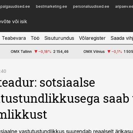
palgauudised.ee
bestmarketing.ee
personaliuudised.ee
aripaev.e
Infopank
Radar
Teabevara
Töö
Sisuturundus
Võlaregister
Saada vih
OMX Tallinn
−0,18
%
2 154,46
OMX Vilnius
−0,1
%
1 505
1:40
teadur: sotsiaalse
tustundlikkusega saab 
mlikkust
tsiaalne vastutustundlikkus suurendab reaalselt ärikasu