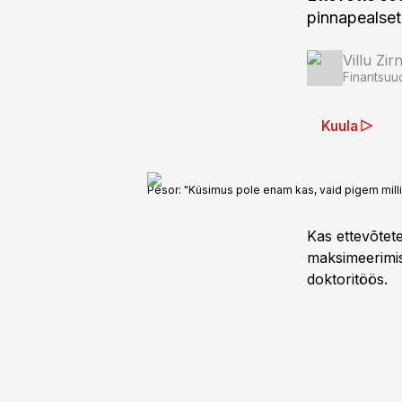
pinnapealset
Villu Zir
Finantsuu
Kuula
Pesor: "Küsimus pole enam kas, vaid pigem millis
Kas ettevõtet
maksimeerimis
doktoritöös.