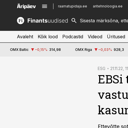
raamatupidaja.ee
aritehnoloogia.ee
kinnisvarauudised.ee
imelineajalugu.ee
logistikauudised.ee
imelineteadus.ee
Avaleht
Kõik lood
Podcastid
Videod
Üritused
OMX Baltic
−0,15
%
314,98
OMX Riga
−0,03
%
928,3
cebook
ESG
21.11.22, 1
EBSi 
Twitter)
kedIn
vastu
ail
kasu
k
Ettevõtte so