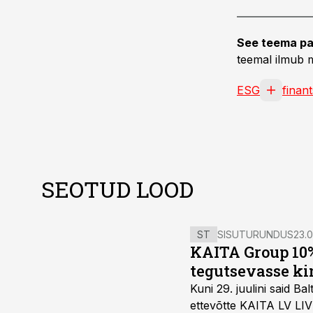
See teema pa
teemal ilmub m
ESG
finan
SEOTUD LOOD
ST
SISUTURUNDUS
23.0
KAITA Group 10%
tegutsevasse ki
Kuni 29. juulini said 
ettevõtte KAITA LV LIV