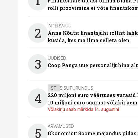
1
Finantsalale tagasi tulnud Diana P
rolli proovimine ei võta finantsko
INTERVJUU
2
Anna Kõuts: finantsjuhi rollist lah
küsida, kes ma ilma selleta olen
UUDISED
3
Coop Panga uue personalijuhina al
ST
SISUTURUNDUS
4
220 miljoni euro väärtuses varasid
10 miljoni euro suurust võlakirjaem
Võlakirju saab märkida 14. augustini
ARVAMUSED
5
Ökonomist: Soome majandus pidas u