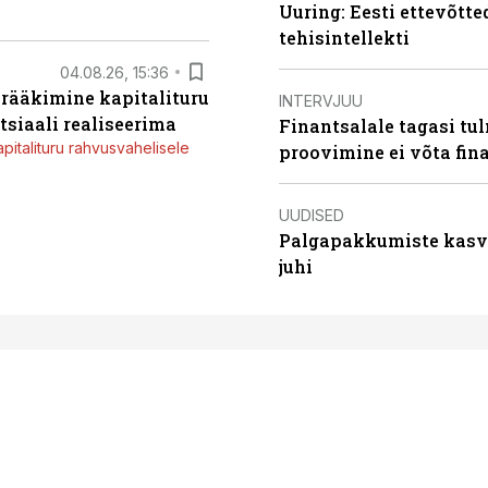
Uuring: Eesti ettevõtt
tehisintellekti
04.08.26, 15:36
a rääkimine kapitalituru
INTERVJUU
tsiaali realiseerima
Finantsalale tagasi tu
apitalituru rahvusvahelisele
proovimine ei võta fi
UUDISED
Palgapakkumiste kasv k
juhi