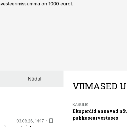
 investeerimissumma on 1000 eurot.
Nädal
VIIMASED U
KASULIK
Eksperdid annavad nõu:
puhkusearvestuses
03.08.26, 14:17