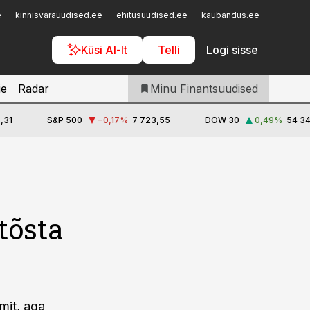
Iseteenindus
e
kinnisvarauudised.ee
ehitusuudised.ee
kaubandus.ee
toostusu
Telli Finantsuudised
Küsi AI-lt
Telli
Logi sisse
je
Radar
Minu Finantsuudised
,31
S&P 500
−0,17
%
7 723,55
DOW 30
0,49
%
54 34
tõsta
mit, aga