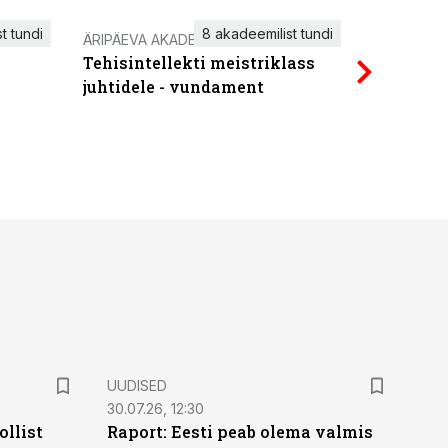
t tundi
8 akadeemilist tundi
ÄRIPÄEVA AKADEEMIA
IT KOOLIT
Tehisintellekti meistriklass
Power Qu
juhtidele - vundament
UUDISED
30.07.26, 12:30
ollist
Raport: Eesti peab olema valmis