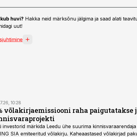
kub huvi?
Hakka neid märksõnu jälgima ja saad alati teavitu
idagi uut!
tsjuhtimine
7.26, 10:28
 võlakirjaemissiooni raha paigutatakse 
nnisvaraprojekti
Balti investorid märkida Leedu ühe suurima kinnisvaraarenda
ING SIA emiteeritud võlakirju. Kaheaastased võlakirjad pa