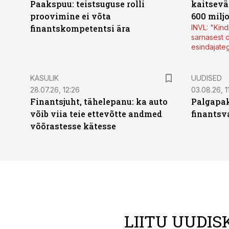
Paakspuu: teistsuguse rolli
kaitsevä
proovimine ei võta
600 milj
finantskompetentsi ära
INVL: "Kind
sarnasest d
esindajate
KASULIK
UUDISED
28.07.26, 12:26
03.08.26, 1
Finantsjuht, tähelepanu: ka auto
Palgapak
võib viia teie ettevõtte andmed
finantsv
võõrastesse kätesse
LIITU UUDIS