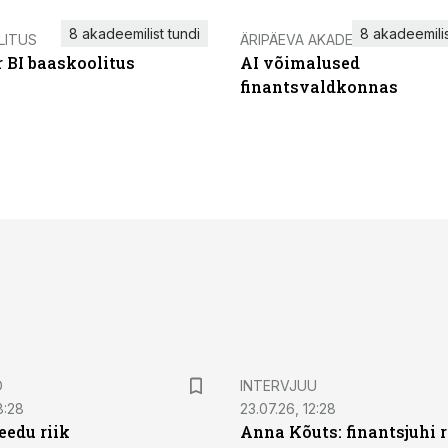
8 akadeemilist tundi
8 akadeemilis
LITUS
ÄRIPÄEVA AKADEEMIA
 BI baaskoolitus
AI võimalused
finantsvaldkonnas
D
INTERVJUU
8:28
23.07.26, 12:28
eedu riik
Anna Kõuts: finantsjuhi r