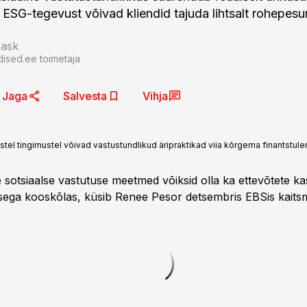
 ESG-tegevust võivad kliendid tajuda lihtsalt rohepesu
nask
dised.ee toimetaja
Jaga
Salvesta
Vihja
tel tingimustel võivad vastustundlikud äripraktikad viia kõrgema finantstule
e sotsiaalse vastutuse meetmed võiksid olla ka ettevõtete k
ega kooskõlas, küsib Renee Pesor detsembris EBSis kaitsm