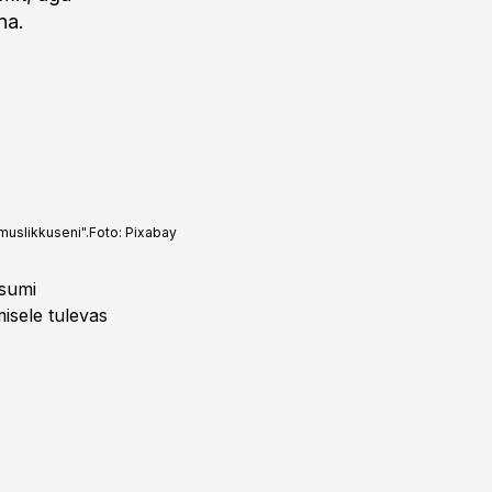
na.
muslikkuseni".
Foto:
Pixabay
asumi
isele tulevas