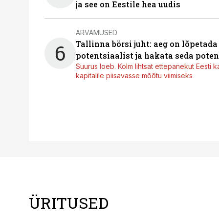
ja see on Eestile hea uudis
ARVAMUSED
Tallinna börsi juht: aeg on lõpetad
6
potentsiaalist ja hakata seda poten
Suurus loeb. Kolm lihtsat ettepanekut Eesti k
kapitalile piisavasse mõõtu viimiseks
ÜRITUSED