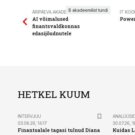
8 akadeemilist tundi
ÄRIPÄEVA AKADEEMIA
IT KOO
AI võimalused
Power
finantsvaldkonnas
edasijõudnutele
HETKEL KUUM
INTERVJUU
ANALÜÜSI
03.08.26, 14:17
30.07.26, 1
Finantsalale tagasi tulnud Diana
Kuidas L