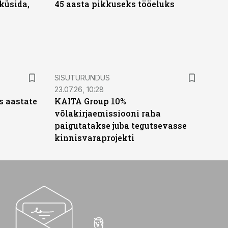
küsida,
45 aasta pikkuseks tööeluks
ST
SISUTURUNDUS
23.07.26, 10:28
s aastate
KAITA Group 10%
võlakirjaemissiooni raha
paigutatakse juba tegutsevasse
kinnisvaraprojekti