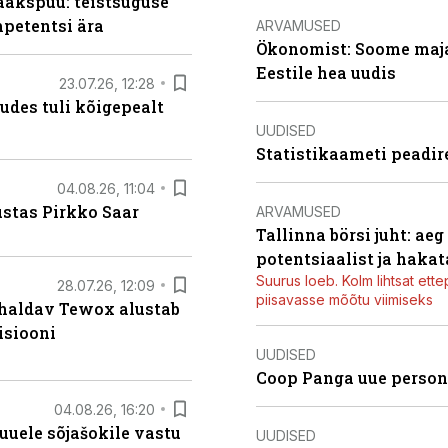
aakspuu: teistsuguse
mpetentsi ära
ARVAMUSED
Ökonomist: Soome majan
Eestile hea uudis
23.07.26, 12:28
kudes tuli kõigepealt
UUDISED
Statistikaameti peadir
04.08.26, 11:04
ustas Pirkko Saar
ARVAMUSED
Tallinna börsi juht: ae
potentsiaalist ja hakat
Suurus loeb. Kolm lihtsat ette
28.07.26, 12:09
piisavasse mõõtu viimiseks
 haldav Tewox alustab
isiooni
UUDISED
Coop Panga uue persona
04.08.26, 16:20
uele sõjašokile vastu
UUDISED