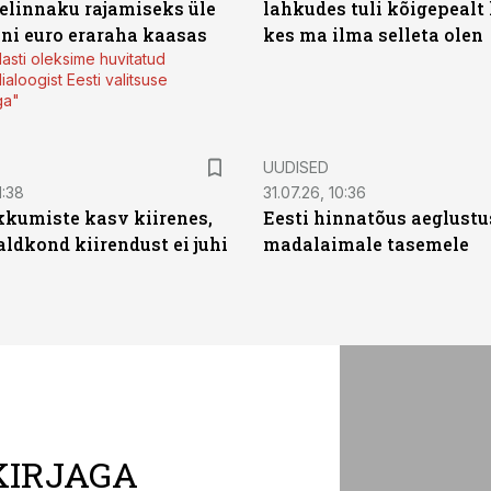
elinnaku rajamiseks üle
lahkudes tuli kõigepealt 
oni euro eraraha kaasas
kes ma ilma selleta olen
lasti oleksime huvitatud
ialoogist Eesti valitsuse
ga"
UUDISED
1:38
31.07.26, 10:36
kumiste kasv kiirenes,
Eesti hinnatõus aeglustu
aldkond kiirendust ei juhi
madalaimale tasemele
KIRJAGA