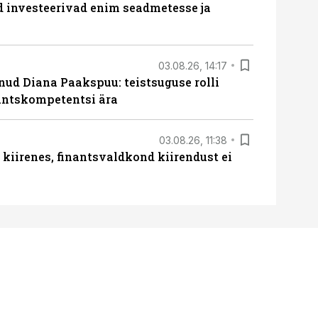
ed investeerivad enim seadmetesse ja
03.08.26, 14:17
lnud Diana Paakspuu: teistsuguse rolli
nantskompetentsi ära
03.08.26, 11:38
iirenes, finantsvaldkond kiirendust ei