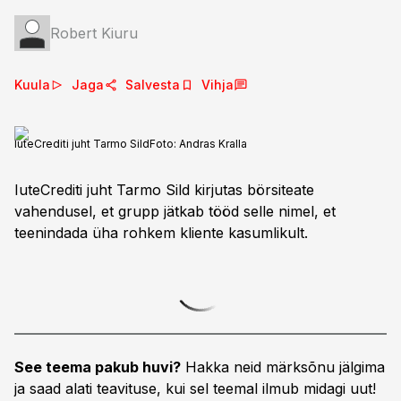
Robert Kiuru
Kuula
Jaga
Salvesta
Vihja
IuteCrediti juht Tarmo Sild
Foto:
Andras Kralla
IuteCrediti juht Tarmo Sild kirjutas börsiteate
vahendusel, et grupp jätkab tööd selle nimel, et
teenindada üha rohkem kliente kasumlikult.
See teema pakub huvi?
Hakka neid märksõnu jälgima
ja saad alati teavituse, kui sel teemal ilmub midagi uut!