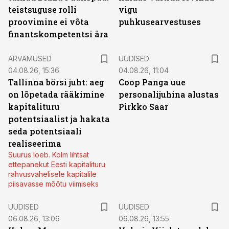
teistsuguse rolli
vigu
proovimine ei võta
puhkusearvestuses
finantskompetentsi ära
ARVAMUSED
UUDISED
04.08.26, 15:36
04.08.26, 11:04
Tallinna börsi juht: aeg
Coop Panga uue
on lõpetada rääkimine
personalijuhina alustas
kapitalituru
Pirkko Saar
potentsiaalist ja hakata
seda potentsiaali
realiseerima
Suurus loeb. Kolm lihtsat
ettepanekut Eesti kapitalituru
rahvusvahelisele kapitalile
piisavasse mõõtu viimiseks
UUDISED
UUDISED
06.08.26, 13:06
06.08.26, 13:55