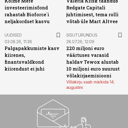
Kolme Mere
Valeria Kiisk taandub
investeerimisfond
Redgate Capitali
rahastab Bioforce´i
juhtimisest, tema rolli
neljakordset kasvu
võtab üle Mart Altvee
ST
UUDISED
SISUTURUNDUS
03.08.26, 11:38
28.07.26, 12:09
Palgapakkumiste kasv
220 miljoni euro
kiirenes,
väärtuses varasid
finantsvaldkond
haldav Tewox alustab
kiirendust ei juhi
10 miljoni euro suurust
võlakirjaemisiooni
Võlakirju saab märkida 14.
augustini