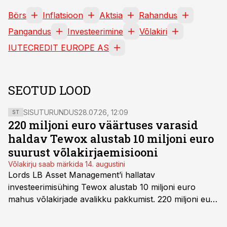
Börs
Inflatsioon
Aktsia
Rahandus
Pangandus
Investeerimine
Võlakiri
IUTECREDIT EUROPE AS
SEOTUD LOOD
SISUTURUNDUS
28.07.26, 12:09
ST
220 miljoni euro väärtuses varasid
haldav Tewox alustab 10 miljoni euro
suurust võlakirjaemisiooni
Võlakirju saab märkida 14. augustini
Lords LB Asset Management’i hallatav
investeerimisühing Tewox alustab 10 miljoni euro
mahus võlakirjade avalikku pakkumist. 220 miljoni euro
suurust kaubanduskinnisvara portfelli haldav äriühing
pakub Baltimaade investoritele 8% aastatootlust