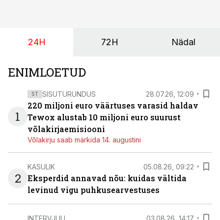
(intressi), võlakirjade märkimine kestab kuni 14.
augustini.
24H
72H
Nädal
ENIMLOETUD
SISUTURUNDUS
28.07.26, 12:09
ST
220 miljoni euro väärtuses varasid haldav
1
Tewox alustab 10 miljoni euro suurust
võlakirjaemisiooni
Võlakirju saab märkida 14. augustini
KASULIK
05.08.26, 09:22
2
Eksperdid annavad nõu: kuidas vältida
levinud vigu puhkusearvestuses
INTERVJUU
03.08.26, 14:17