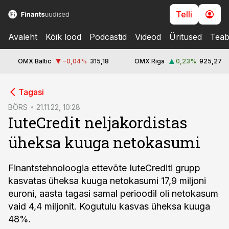
Telli
Avaleht
Kõik lood
Podcastid
Videod
Üritused
Teab
OMX Baltic
−0,04
%
315,18
OMX Riga
0,23
%
925,27
cebook
Tagasi
Twitter)
BÖRS
21.11.22, 10:28
IuteCredit neljakordistas
kedIn
üheksa kuuga netokasumi
ail
k
Finantstehnoloogia ettevõte IuteCrediti grupp
kasvatas üheksa kuuga netokasumi 17,9 miljoni
euroni, aasta tagasi samal perioodil oli netokasum
vaid 4,4 miljonit. Kogutulu kasvas üheksa kuuga
48%.