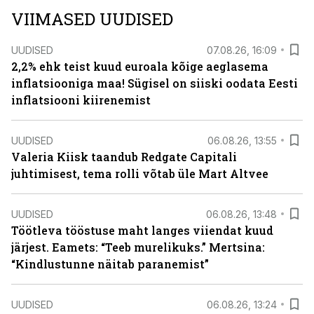
VIIMASED UUDISED
UUDISED
07.08.26, 16:09
2,2% ehk teist kuud euroala kõige aeglasema
inflatsiooniga maa! Sügisel on siiski oodata Eesti
inflatsiooni kiirenemist
UUDISED
06.08.26, 13:55
Valeria Kiisk taandub Redgate Capitali
juhtimisest, tema rolli võtab üle Mart Altvee
UUDISED
06.08.26, 13:48
Töötleva tööstuse maht langes viiendat kuud
järjest. Eamets: “Teeb murelikuks.” Mertsina:
“Kindlustunne näitab paranemist”
UUDISED
06.08.26, 13:24