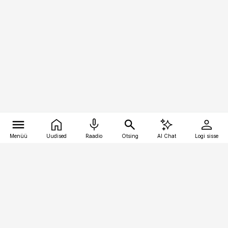
Menüü
Uudised
Raadio
Otsing
AI Chat
Logi sisse
Vana-Lõuna 39/1, 19094 Tallinn
(+372) 667 0111