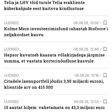
Telia ja LHV tõid turule Telia erakliente
küberkahjude eest kaitsva kindlustuse
UUDISED
06.08.26, 13:06
Kolme Mere investeerimisfond rahastab Bioforce´i
neljakordset kasvu
UUDISED
06.08.26, 12:46
Hepsor kavatseb kaasata võlakirjadega järgmise
summa, et vastata korterinõudluse kasvule
UUDISED
06.08.26, 12:18
Citadele laenuportfell jõudis 3,95 miljardi euroni,
klientide arv on 415 500
UUDISED
06.08.26, 12:03
15 aastat hiljem: vahetamata on 43,3 miljoni euro