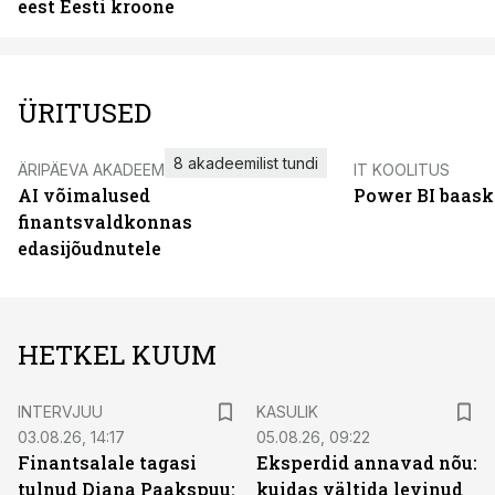
eest Eesti kroone
ÜRITUSED
8 akadeemilist tundi
ÄRIPÄEVA AKADEEMIA
IT KOOLITUS
AI võimalused
Power BI baask
finantsvaldkonnas
edasijõudnutele
HETKEL KUUM
INTERVJUU
KASULIK
03.08.26, 14:17
05.08.26, 09:22
Finantsalale tagasi
Eksperdid annavad nõu:
tulnud Diana Paakspuu:
kuidas vältida levinud