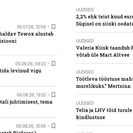
UUDISED
2,2% ehk teist kuud eu
Sügisel on siiski oodat
28.07.26, 12:09
 haldav Tewox alustab
isiooni
UUDISED
Valeria Kiisk taandub R
võtab üle Mart Altvee
05.08.26, 09:22
tida levinud vigu
UUDISED
Töötleva tööstuse maht 
murelikuks.” Mertsina:
06.08.26, 13:55
tali juhtimisest, tema
UUDISED
Telia ja LHV tõid turul
kindlustuse
06.08.26, 13:06
stab Bioforce´i