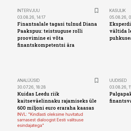
INTERVJUU
KASULIK
03.08.26, 14:17
05.08.26, 
Finantsalale tagasi tulnud Diana
Eksperdi
Paakspuu: teistsuguse rolli
vältida 
proovimine ei võta
puhkuse
finantskompetentsi ära
ANALÜÜSID
UUDISED
30.07.26, 18:28
03.08.26, 1
Kuidas Leedu riik
Palgapak
kaitseväelinnaku rajamiseks üle
finantsv
600 miljoni euro eraraha kaasas
INVL: "Kindlasti oleksime huvitatud
sarnasest dialoogist Eesti valitsuse
esindajatega"