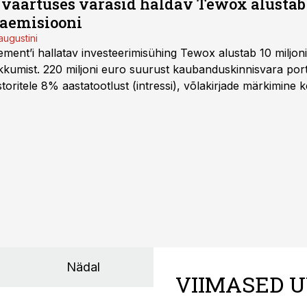
o väärtuses varasid haldav Tewox alustab 
jaemisiooni
augustini
ent’i hallatav investeerimisühing Tewox alustab 10 miljo
kkumist. 220 miljoni euro suurust kaubanduskinnisvara portf
oritele 8% aastatootlust (intressi), võlakirjade märkimine k
Nädal
VIIMASED U