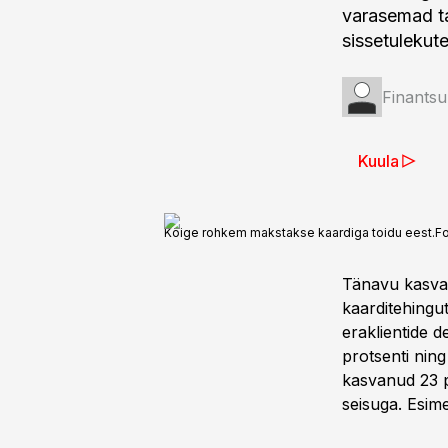
varasemad t
sissetulekut
Finantsu
Kuula
Kõige rohkem makstakse kaardiga toidu eest.
F
Tänavu kasvan
kaarditehingu
eraklientide 
protsenti ning
kasvanud 23 p
seisuga. Esim