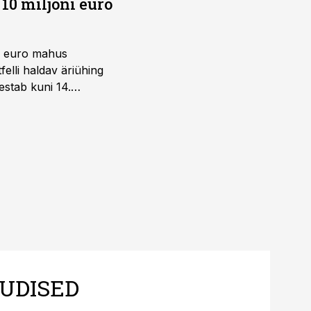
10 miljoni euro
ni euro mahus
elli haldav äriühing
estab kuni 14.
UDISED