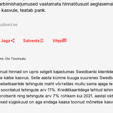
arbimisharjumused vaatamata hinnatõusust aeglasema
e kasvule, teatab pank.
udised.ee
Jaga
Salvesta
Vihja
oto:
Ülo Toomsalu
ud hinnad on üpris selgelt kajastumas Swedbanki klientid
te käibe kasvus. Selle aasta kümne kuuga suurenes Swedb
deebetkaartide tehingute maht võrreldes mullu sama ajaga te
 sooritatud tehingute arv 11%. Krediitkaartidega tehtud teh
rotsenti ning tehingute arv 7% rohkem kui 2021. aastal ok
esed sügiskuud on aga endaga kaasa toonud mõnetise kasv