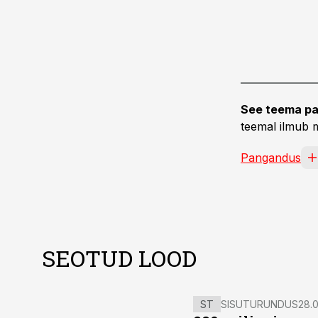
See teema pa
teemal ilmub m
Pangandus
SEOTUD LOOD
ST
SISUTURUNDUS
28.0