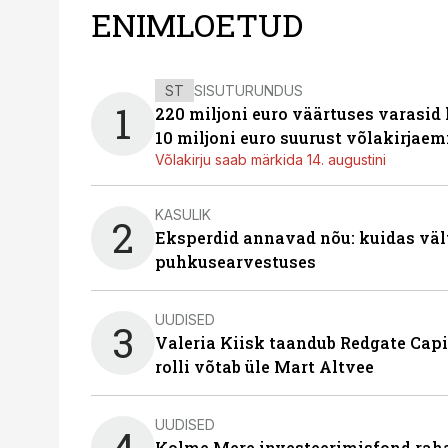
ENIMLOETUD
ST
SISUTURUNDUS
1
220 miljoni euro väärtuses varasid
10 miljoni euro suurust võlakirjaem
Võlakirju saab märkida 14. augustini
KASULIK
2
Eksperdid annavad nõu: kuidas väl
puhkusearvestuses
UUDISED
3
Valeria Kiisk taandub Redgate Capi
rolli võtab üle Mart Altvee
UUDISED
4
Kolme Mere investeerimisfond raha