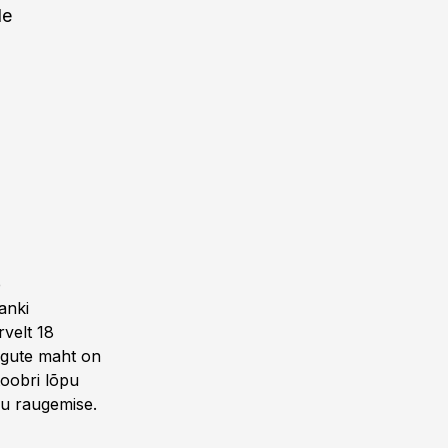
le
e
anki
rvelt 18
ingute maht on
toobri lõpu
u raugemise.