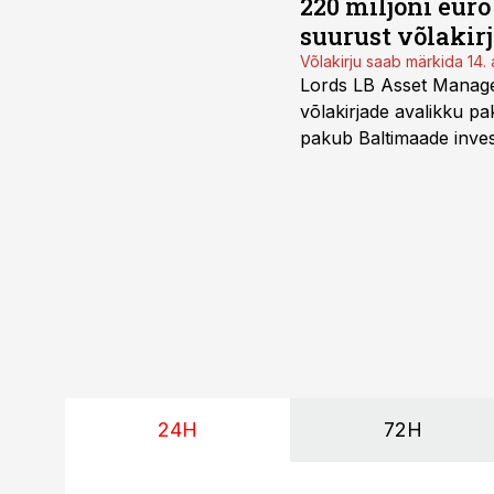
220 miljoni eur
suurust võlakir
Võlakirju saab märkida 14. 
Lords LB Asset Managem
võlakirjade avalikku pa
pakub Baltimaade invest
augustini.
24H
72H