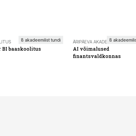
8 akadeemilist tundi
8 akadeemilis
LITUS
ÄRIPÄEVA AKADEEMIA
 BI baaskoolitus
AI võimalused
finantsvaldkonnas