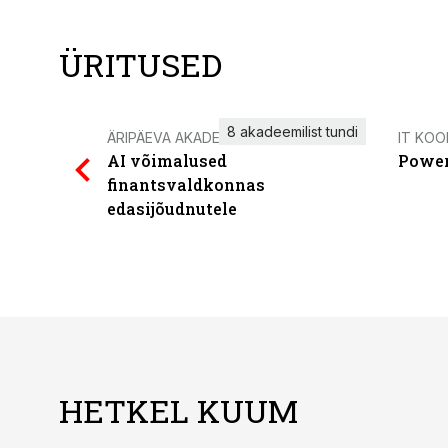
ÜRITUSED
8 akadeemilist tundi
ÄRIPÄEVA AKADEEMIA
IT KOO
AI võimalused
Power
finantsvaldkonnas
edasijõudnutele
HETKEL KUUM