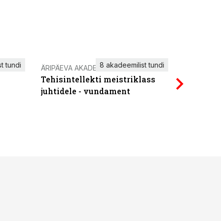
t tundi
8 akadeemilist tundi
ÄRIPÄEVA AKADEEMIA
IT KOOLIT
Tehisintellekti meistriklass
Power Qu
juhtidele - vundament