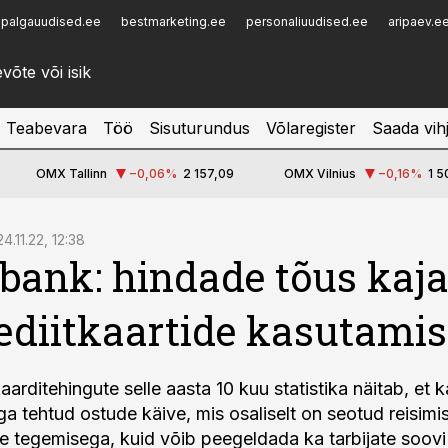
palgauudised.ee
bestmarketing.ee
personaliuudised.ee
aripaev.e
Infopank
Radar
Teabevara
Töö
Sisuturundus
Võlaregister
Saada vih
OMX Tallinn
−0,06
%
2 157,09
OMX Vilnius
−0,16
%
1 5
24.11.22, 12:38
ank: hindade tõus kaj
ediitkaartide kasutamis
arditehingute selle aasta 10 kuu statistika näitab, et
ga tehtud ostude käive, mis osaliselt on seotud reisimi
e tegemisega, kuid võib peegeldada ka tarbijate soovi 