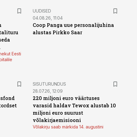
UUDISED
04.08.26, 11:04
n
Coop Panga uue personalijuhina
alituru
alustas Pirkko Saar
seda
a
nekut Eesti
italile
ST
SISUTURUNDUS
28.07.26, 12:09
isfond
220 miljoni euro väärtuses
kordset
varasid haldav Tewox alustab 10
miljoni euro suurust
võlakirjaemisiooni
Võlakirju saab märkida 14. augustini