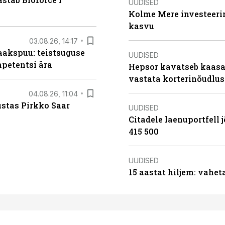
UUDISED
Kolme Mere investeerim
kasvu
03.08.26, 14:17
aakspuu: teistsuguse
UUDISED
mpetentsi ära
Hepsor kavatseb kaasa
vastata korterinõudlus
04.08.26, 11:04
ustas Pirkko Saar
UUDISED
Citadele laenuportfell j
415 500
UUDISED
15 aastat hiljem: vahet