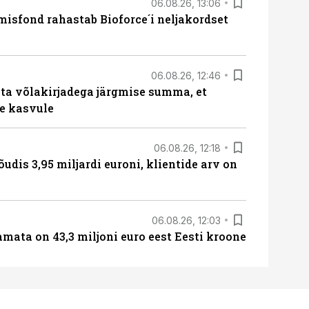
06.08.26, 13:06
isfond rahastab Bioforce´i neljakordset
06.08.26, 12:46
ta võlakirjadega järgmise summa, et
e kasvule
06.08.26, 12:18
õudis 3,95 miljardi euroni, klientide arv on
06.08.26, 12:03
amata on 43,3 miljoni euro eest Eesti kroone