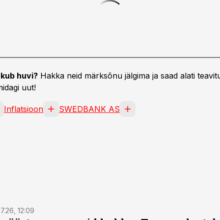
kub huvi?
Hakka neid märksõnu jälgima ja saad alati teavitu
idagi uut!
Inflatsioon
SWEDBANK AS
7.26, 12:09