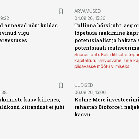
ARVAMUSED
09:22
04.08.26, 15:36
d annavad nõu: kuidas
Tallinna börsi juht: aeg o
levinud vigu
lõpetada rääkimine kapit
arvestuses
potentsiaalist ja hakata 
potentsiaali realiseerim
Suurus loeb. Kolm lihtsat ettepa
kapitalituru rahvusvahelisele kap
piisavasse mõõtu viimiseks
UUDISED
1:38
06.08.26, 13:06
kumiste kasv kiirenes,
Kolme Mere investeerim
aldkond kiirendust ei juhi
rahastab Bioforce´i nelja
kasvu