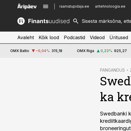
raamatupidaja.ee
aritehnoloogia.ee
kinnisvarauudised.ee
imelineajalugu.ee
logistikauudised.ee
imelineteadus.ee
Avaleht
Kõik lood
Podcastid
Videod
Üritused
OMX Baltic
−0,04
%
315,18
OMX Riga
0,23
%
925,27
cebook
PANGANDUS
Swedb
Twitter)
kedIn
ka kr
ail
k
Swedbanki ka
krediitkaardi
broneeringut