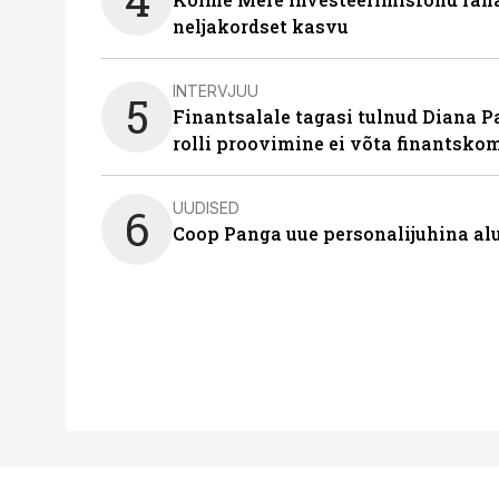
neljakordset kasvu
INTERVJUU
5
Finantsalale tagasi tulnud Diana P
rolli proovimine ei võta finantsko
UUDISED
6
Coop Panga uue personalijuhina al