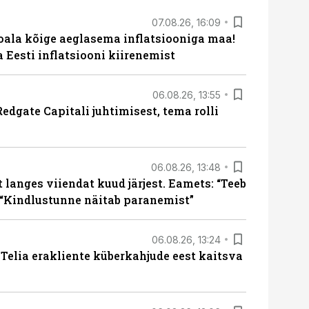
07.08.26, 16:09
roala kõige aeglasema inflatsiooniga maa!
a Eesti inflatsiooni kiirenemist
06.08.26, 13:55
edgate Capitali juhtimisest, tema rolli
06.08.26, 13:48
langes viiendat kuud järjest. Eamets: “Teeb
 “Kindlustunne näitab paranemist”
06.08.26, 13:24
e Telia erakliente küberkahjude eest kaitsva