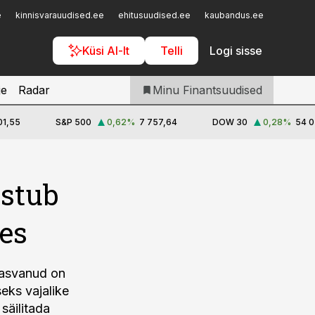
Iseteenindus
e
kinnisvarauudised.ee
ehitusuudised.ee
kaubandus.ee
toostusu
Telli Finantsuudised
Küsi AI-lt
Telli
Logi sisse
je
Radar
Minu Finantsuudised
01,55
S&P 500
0,62
%
7 757,64
DOW 30
0,28
%
54 0
astub
es
 kasvanud on
seks vajalike
säilitada