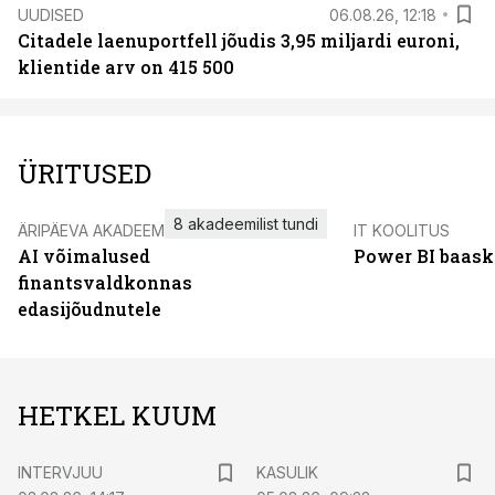
UUDISED
06.08.26, 12:18
Citadele laenuportfell jõudis 3,95 miljardi euroni,
klientide arv on 415 500
ÜRITUSED
8 akadeemilist tundi
ÄRIPÄEVA AKADEEMIA
IT KOOLITUS
AI võimalused
Power BI baask
finantsvaldkonnas
edasijõudnutele
HETKEL KUUM
INTERVJUU
KASULIK