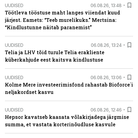
UUDISED
06.08.26, 13:48
Töötleva tööstuse maht langes viiendat kuud
järjest. Eamets: “Teeb murelikuks.” Mertsina:
“Kindlustunne näitab paranemist”
UUDISED
06.08.26, 13:24
Telia ja LHV tõid turule Telia erakliente
küberkahjude eest kaitsva kindlustuse
UUDISED
06.08.26, 13:06
Kolme Mere investeerimisfond rahastab Bioforce´i
neljakordset kasvu
UUDISED
06.08.26, 12:46
Hepsor kavatseb kaasata võlakirjadega järgmise
summa, et vastata korterinõudluse kasvule