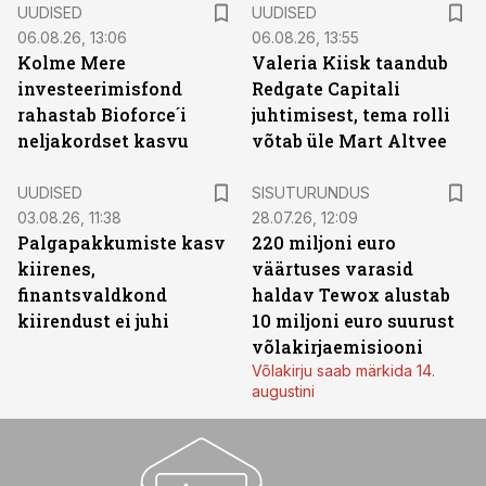
UUDISED
UUDISED
06.08.26, 13:06
06.08.26, 13:55
Kolme Mere
Valeria Kiisk taandub
investeerimisfond
Redgate Capitali
rahastab Bioforce´i
juhtimisest, tema rolli
neljakordset kasvu
võtab üle Mart Altvee
ST
UUDISED
SISUTURUNDUS
03.08.26, 11:38
28.07.26, 12:09
Palgapakkumiste kasv
220 miljoni euro
kiirenes,
väärtuses varasid
finantsvaldkond
haldav Tewox alustab
kiirendust ei juhi
10 miljoni euro suurust
võlakirjaemisiooni
Võlakirju saab märkida 14.
augustini