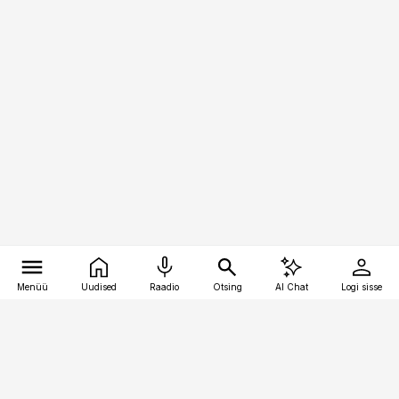
Menüü
Uudised
Raadio
Otsing
AI Chat
Logi sisse