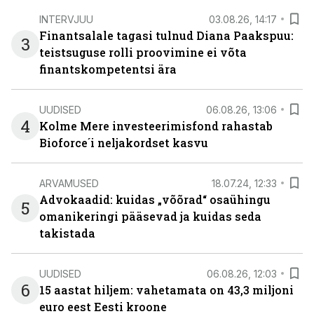
INTERVJUU
03.08.26, 14:17
Finantsalale tagasi tulnud Diana Paakspuu:
3
teistsuguse rolli proovimine ei võta
finantskompetentsi ära
UUDISED
06.08.26, 13:06
4
Kolme Mere investeerimisfond rahastab
Bioforce´i neljakordset kasvu
ARVAMUSED
18.07.24, 12:33
Advokaadid: kuidas „võõrad“ osaühingu
5
omanikeringi pääsevad ja kuidas seda
takistada
UUDISED
06.08.26, 12:03
6
15 aastat hiljem: vahetamata on 43,3 miljoni
euro eest Eesti kroone