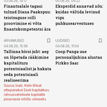
03.08.26, 14:17
05.08.26, 09:22
Finantsalale tagasi
Eksperdid annavad nõu:
tulnud Diana Paakspuu:
kuidas vältida levinud
teistsuguse rolli
vigu
proovimine ei võta
puhkusearvestuses
finantskompetentsi ära
ARVAMUSED
UUDISED
04.08.26, 15:36
04.08.26, 11:04
Tallinna börsi juht: aeg
Coop Panga uue
on lõpetada rääkimine
personalijuhina alustas
kapitalituru
Pirkko Saar
potentsiaalist ja hakata
seda potentsiaali
realiseerima
Suurus loeb. Kolm lihtsat
ettepanekut Eesti kapitalituru
rahvusvahelisele kapitalile
piisavasse mõõtu viimiseks