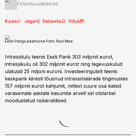
Finantsuudised.ee
Kuula
Jaga
Salvesta
Vihja
Eesti Panga peahoone.
Foto:
Raul Mee
Intressitulu teenis Eesti Pank 303 miljonit eurot,
intressikulu oli 302 miljonit eurot ning tegevuskulud
ulatusid 25 miljoni euroni. Investeeringutelt teenis
keskpank kiiresti tõusnud intressimäärade tingimustes
157 miljonit eurot kahjumit, millest suure osa katsid
varasemate aastate kasumite arvelt sel otstarbel
moodustatud riskieraldised.