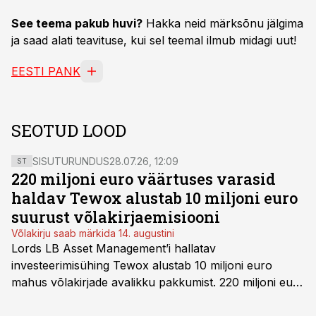
See teema pakub huvi?
Hakka neid märksõnu jälgima
ja saad alati teavituse, kui sel teemal ilmub midagi uut!
EESTI PANK
SEOTUD LOOD
SISUTURUNDUS
28.07.26, 12:09
ST
220 miljoni euro väärtuses varasid
haldav Tewox alustab 10 miljoni euro
suurust võlakirjaemisiooni
Võlakirju saab märkida 14. augustini
Lords LB Asset Management’i hallatav
investeerimisühing Tewox alustab 10 miljoni euro
mahus võlakirjade avalikku pakkumist. 220 miljoni euro
suurust kaubanduskinnisvara portfelli haldav äriühing