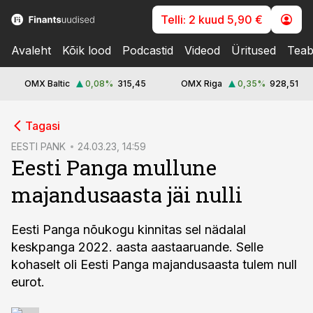
Telli: 2 kuud 5,90 €
Avaleht
Kõik lood
Podcastid
Videod
Üritused
Teab
OMX Baltic
0,08
%
315,45
OMX Riga
0,35
%
928,51
cebook
Tagasi
Twitter)
EESTI PANK
24.03.23, 14:59
Eesti Panga mullune
kedIn
majandusaasta jäi nulli
ail
k
Eesti Panga nõukogu kinnitas sel nädalal
keskpanga 2022. aasta aastaaruande. Selle
kohaselt oli Eesti Panga majandusaasta tulem null
eurot.