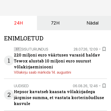
pakub Baltimaade investoritele 8% aastatootlust
(intressi), võlakirjade märkimine kestab kuni 14.
augustini.
24H
72H
Nädal
ENIMLOETUD
SISUTURUNDUS
28.07.26, 12:09
ST
220 miljoni euro väärtuses varasid haldav
1
Tewox alustab 10 miljoni euro suurust
võlakirjaemisiooni
Võlakirju saab märkida 14. augustini
UUDISED
06.08.26, 12:46
Hepsor kavatseb kaasata võlakirjadega
2
järgmise summa, et vastata korterinõudluse
kasvule