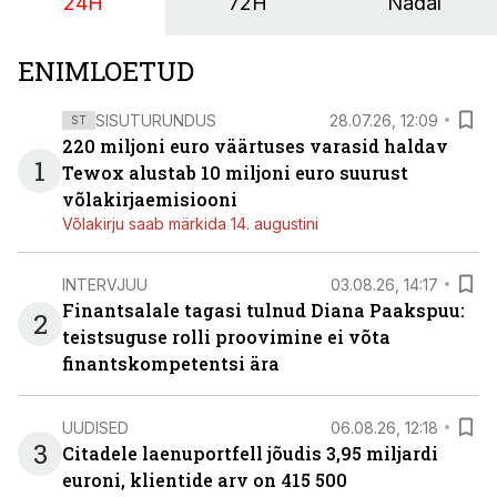
24H
72H
Nädal
ENIMLOETUD
SISUTURUNDUS
28.07.26, 12:09
ST
220 miljoni euro väärtuses varasid haldav
1
Tewox alustab 10 miljoni euro suurust
võlakirjaemisiooni
Võlakirju saab märkida 14. augustini
INTERVJUU
03.08.26, 14:17
Finantsalale tagasi tulnud Diana Paakspuu:
2
teistsuguse rolli proovimine ei võta
finantskompetentsi ära
UUDISED
06.08.26, 12:18
3
Citadele laenuportfell jõudis 3,95 miljardi
euroni, klientide arv on 415 500