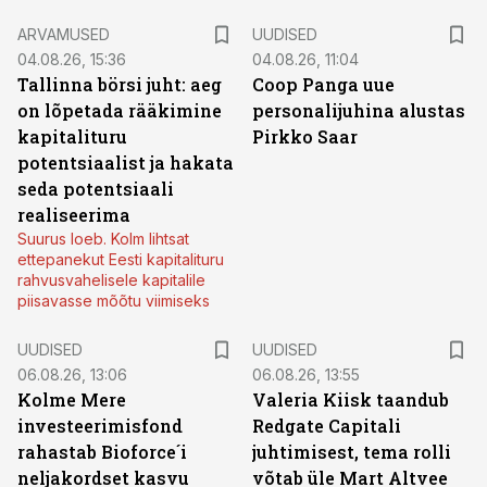
ARVAMUSED
UUDISED
04.08.26, 15:36
04.08.26, 11:04
Tallinna börsi juht: aeg
Coop Panga uue
on lõpetada rääkimine
personalijuhina alustas
kapitalituru
Pirkko Saar
potentsiaalist ja hakata
seda potentsiaali
realiseerima
Suurus loeb. Kolm lihtsat
ettepanekut Eesti kapitalituru
rahvusvahelisele kapitalile
piisavasse mõõtu viimiseks
UUDISED
UUDISED
06.08.26, 13:06
06.08.26, 13:55
Kolme Mere
Valeria Kiisk taandub
investeerimisfond
Redgate Capitali
rahastab Bioforce´i
juhtimisest, tema rolli
neljakordset kasvu
võtab üle Mart Altvee