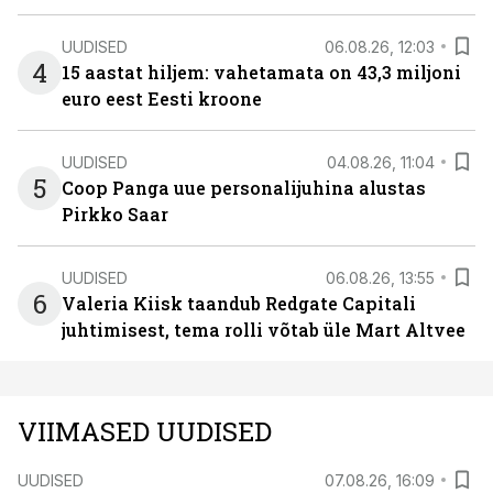
UUDISED
06.08.26, 12:03
4
15 aastat hiljem: vahetamata on 43,3 miljoni
euro eest Eesti kroone
UUDISED
04.08.26, 11:04
5
Coop Panga uue personalijuhina alustas
Pirkko Saar
UUDISED
06.08.26, 13:55
6
Valeria Kiisk taandub Redgate Capitali
juhtimisest, tema rolli võtab üle Mart Altvee
VIIMASED UUDISED
UUDISED
07.08.26, 16:09