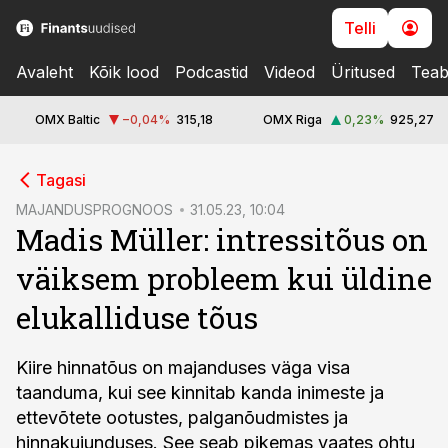
Telli
Avaleht
Kõik lood
Podcastid
Videod
Üritused
Teab
OMX Baltic
−0,04
%
315,18
OMX Riga
0,23
%
925,27
cebook
Tagasi
Twitter)
MAJANDUSPROGNOOS
31.05.23, 10:04
Madis Müller: intressitõus on
kedIn
väiksem probleem kui üldine
ail
elukalliduse tõus
k
Kiire hinnatõus on majanduses väga visa
taanduma, kui see kinnitab kanda inimeste ja
ettevõtete ootustes, palganõudmistes ja
hinnakujunduses. See seab pikemas vaates ohtu