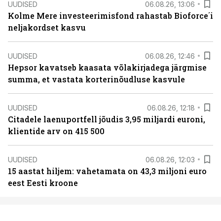
UUDISED
06.08.26, 13:06
Kolme Mere investeerimisfond rahastab Bioforce´i
neljakordset kasvu
UUDISED
06.08.26, 12:46
Hepsor kavatseb kaasata võlakirjadega järgmise
summa, et vastata korterinõudluse kasvule
UUDISED
06.08.26, 12:18
Citadele laenuportfell jõudis 3,95 miljardi euroni,
klientide arv on 415 500
UUDISED
06.08.26, 12:03
15 aastat hiljem: vahetamata on 43,3 miljoni euro
eest Eesti kroone