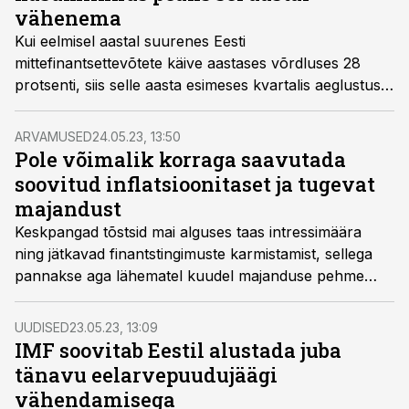
vähenema
Kui eelmisel aastal suurenes Eesti
mittefinantsettevõtete käive aastases võrdluses 28
protsenti, siis selle aasta esimeses kvartalis aeglustus
see vaid 6 protsendini. Käibekasvu aeglustumine algas
juba eelmise aasta teisel poolel.
ARVAMUSED
24.05.23, 13:50
Pole võimalik korraga saavutada
soovitud inflatsioonitaset ja tugevat
majandust
Keskpangad tõstsid mai alguses taas intressimäära
ning jätkavad finantstingimuste karmistamist, sellega
pannakse aga lähematel kuudel majanduse pehme
maandumise lootus tõenäoliselt tugevalt proovile.
UUDISED
23.05.23, 13:09
IMF soovitab Eestil alustada juba
tänavu eelarvepuudujäägi
vähendamisega