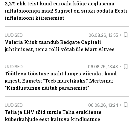
2,2% ehk teist kuud euroala kõige aeglasema
inflatsiooniga maa! Sügisel on siiski oodata Eesti
inflatsiooni kiirenemist
UUDISED
06.08.26, 13:55
Valeria Kiisk taandub Redgate Capitali
juhtimisest, tema rolli võtab üle Mart Altvee
UUDISED
06.08.26, 13:48
Töötleva tööstuse maht langes viiendat kuud
järjest. Eamets: “Teeb murelikuks.” Mertsina:
“Kindlustunne näitab paranemist”
UUDISED
06.08.26, 13:24
Telia ja LHV tõid turule Telia erakliente
küberkahjude eest kaitsva kindlustuse