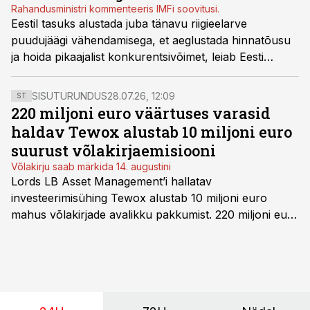
Rahandusministri kommenteeris IMFi soovitusi.
Eestil tasuks alustada juba tänavu riigieelarve
puudujäägi vähendamisega, et aeglustada hinnatõusu
ja hoida pikaajalist konkurentsivõimet, leiab Eesti
majanduspoliitika iga-aastase hindamise lõpetanud
Rahvusvaheline Valuutafond (IMF).
SISUTURUNDUS
28.07.26, 12:09
ST
220 miljoni euro väärtuses varasid
haldav Tewox alustab 10 miljoni euro
suurust võlakirjaemisiooni
Võlakirju saab märkida 14. augustini
Lords LB Asset Management’i hallatav
investeerimisühing Tewox alustab 10 miljoni euro
mahus võlakirjade avalikku pakkumist. 220 miljoni euro
suurust kaubanduskinnisvara portfelli haldav äriühing
pakub Baltimaade investoritele 8% aastatootlust
(intressi), võlakirjade märkimine kestab kuni 14.
augustini.