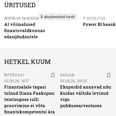
ÜRITUSED
8 akadeemilist tundi
ÄRIPÄEVA AKADEEMIA
IT KOOLITUS
AI võimalused
Power BI baask
finantsvaldkonnas
edasijõudnutele
HETKEL KUUM
INTERVJUU
KASULIK
03.08.26, 14:17
05.08.26, 09:22
Finantsalale tagasi
Eksperdid annavad nõu:
tulnud Diana Paakspuu:
kuidas vältida levinud
teistsuguse rolli
vigu
proovimine ei võta
puhkusearvestuses
finantskompetentsi ära