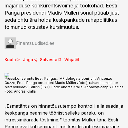
majanduse konkurentsivõime ja töökohad. Eesti
Panga presidendi Madis Mülleri sõnul püüab just
seda ohtu ära hoida keskpankade rahapoliitikas
toimunud otsustav kursimuutus.
Finantsuudised.ee
Kuula
Jaga
Salvesta
Vihja
Pressikonverents Eesti Pangas. IMF delegatsiooni juht Vincenzo
Guzzo, Eesti Panga president Madis Müller /fotol), rahandusminister
Mart Võrklaev. Tallinn (EST). Foto: Andras Kralla, Äripäev/Scanpix Baltics
Foto:
Andras Kralla
„Esmatähtis on hinnatõusutempo kontrolli alla saada ja
keskpanga peamine tööriist selleks paraku on
intressimäärade tõstmine,“ toonitas Müller täna Eesti
Panga avalikul seminaril, mis käsitles intressimäärade