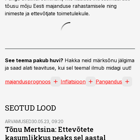
tõusu mõju Eesti majanduse rahastamisele ning
inimeste ja ettevõtjate toimetulekule.
See teema pakub huvi?
Hakka neid märksõnu jälgima
ja saad alati teavituse, kui sel teemal ilmub midagi uut!
majandusprognoos
Inflatsioon
Pangandus
SEOTUD LOOD
ARVAMUSED
30.05.23, 09:20
Tõnu Mertsina: Ettevõtete
kasumlikkus peaks sel aastal