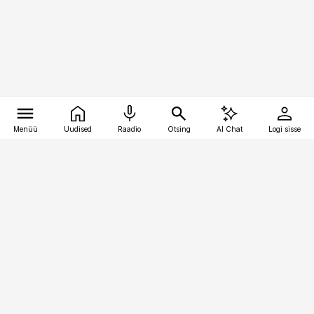
Menüü
Uudised
Raadio
Otsing
AI Chat
Logi sisse
Vana-Lõuna 39/1, 19094 Tallinn
(+372) 667 0111
finantsuudised@finantsuudised.ee
Telli
Reklaam