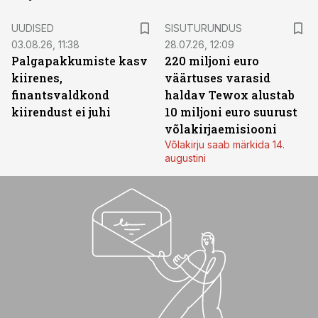
ST
UUDISED
SISUTURUNDUS
03.08.26, 11:38
28.07.26, 12:09
Palgapakkumiste kasv
220 miljoni euro
kiirenes,
väärtuses varasid
finantsvaldkond
haldav Tewox alustab
kiirendust ei juhi
10 miljoni euro suurust
võlakirjaemisiooni
Võlakirju saab märkida 14.
augustini