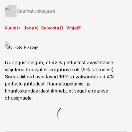
Raamatupidaja.ee
Kuula
Jaga
Salvesta
Vihja
Foto:
Foto: Pixabay
Uuringust selgub, et 42% pettustest avastatakse
vihjetena töötajatelt või juhuslikult (5% juhtudest).
Siseaudiitorid avastavad 16% ja välisaudiitorid 4%
pettuste juhtudest. Raamatupidamis- ja
finantsskandaalidest ilmneb, et sageli eiratakse
ohusignaale.