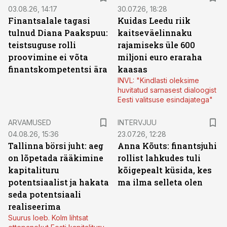
03.08.26, 14:17
30.07.26, 18:28
Finantsalale tagasi
Kuidas Leedu riik
tulnud Diana Paakspuu:
kaitseväelinnaku
teistsuguse rolli
rajamiseks üle 600
proovimine ei võta
miljoni euro eraraha
finantskompetentsi ära
kaasas
INVL: "Kindlasti oleksime
huvitatud sarnasest dialoogist
Eesti valitsuse esindajatega"
ARVAMUSED
INTERVJUU
04.08.26, 15:36
23.07.26, 12:28
Tallinna börsi juht: aeg
Anna Kõuts: finantsjuhi
on lõpetada rääkimine
rollist lahkudes tuli
kapitalituru
kõigepealt küsida, kes
potentsiaalist ja hakata
ma ilma selleta olen
seda potentsiaali
realiseerima
Suurus loeb. Kolm lihtsat