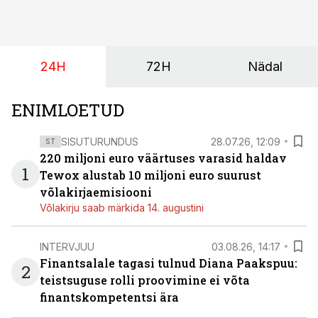
pakub Baltimaade investoritele 8% aastatootlust
(intressi), võlakirjade märkimine kestab kuni 14.
augustini.
24H
72H
Nädal
ENIMLOETUD
SISUTURUNDUS
28.07.26, 12:09
ST
220 miljoni euro väärtuses varasid haldav
1
Tewox alustab 10 miljoni euro suurust
võlakirjaemisiooni
Võlakirju saab märkida 14. augustini
INTERVJUU
03.08.26, 14:17
Finantsalale tagasi tulnud Diana Paakspuu:
2
teistsuguse rolli proovimine ei võta
finantskompetentsi ära