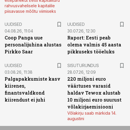
ettepanekut Eesti kapitalituru
rahvusvahelisele kapitalile
piisavasse mõõtu viimiseks
UUDISED
UUDISED
04.08.26, 11:04
30.07.26, 12:30
Coop Panga uue
Raport: Eesti peab
personalijuhina alustas
olema valmis 45 aasta
Pirkko Saar
pikkuseks tööeluks
ST
UUDISED
SISUTURUNDUS
03.08.26, 11:38
28.07.26, 12:09
Palgapakkumiste kasv
220 miljoni euro
kiirenes,
väärtuses varasid
finantsvaldkond
haldav Tewox alustab
kiirendust ei juhi
10 miljoni euro suurust
võlakirjaemisiooni
Võlakirju saab märkida 14.
augustini