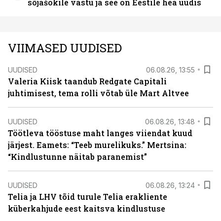
sõjašokile vastu ja see on Eestile hea uudis
VIIMASED UUDISED
UUDISED
06.08.26, 13:55
Valeria Kiisk taandub Redgate Capitali
juhtimisest, tema rolli võtab üle Mart Altvee
UUDISED
06.08.26, 13:48
Töötleva tööstuse maht langes viiendat kuud
järjest. Eamets: “Teeb murelikuks.” Mertsina:
“Kindlustunne näitab paranemist”
UUDISED
06.08.26, 13:24
Telia ja LHV tõid turule Telia erakliente
küberkahjude eest kaitsva kindlustuse