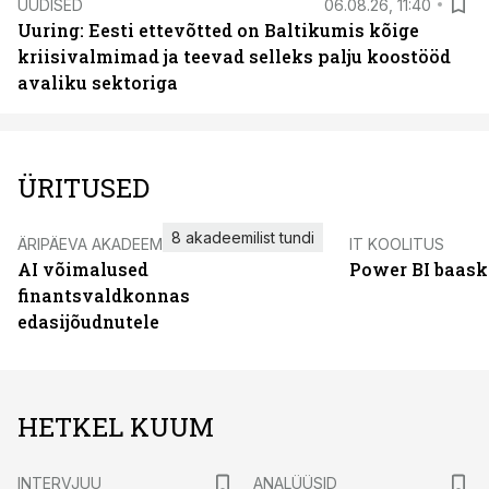
UUDISED
06.08.26, 11:40
Uuring: Eesti ettevõtted on Baltikumis kõige
kriisivalmimad ja teevad selleks palju koostööd
avaliku sektoriga
ÜRITUSED
8 akadeemilist tundi
ÄRIPÄEVA AKADEEMIA
IT KOOLITUS
AI võimalused
Power BI baask
finantsvaldkonnas
edasijõudnutele
HETKEL KUUM
INTERVJUU
ANALÜÜSID