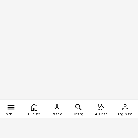
Menüü
Uudised
Raadio
Otsing
AI Chat
Logi sisse