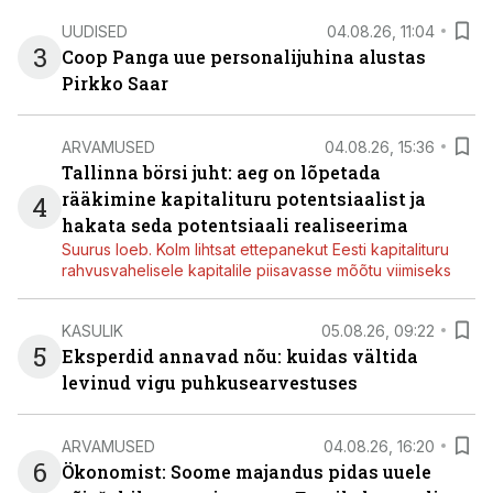
UUDISED
04.08.26, 11:04
3
Coop Panga uue personalijuhina alustas
Pirkko Saar
ARVAMUSED
04.08.26, 15:36
Tallinna börsi juht: aeg on lõpetada
rääkimine kapitalituru potentsiaalist ja
4
hakata seda potentsiaali realiseerima
Suurus loeb. Kolm lihtsat ettepanekut Eesti kapitalituru
rahvusvahelisele kapitalile piisavasse mõõtu viimiseks
KASULIK
05.08.26, 09:22
5
Eksperdid annavad nõu: kuidas vältida
levinud vigu puhkusearvestuses
ARVAMUSED
04.08.26, 16:20
6
Ökonomist: Soome majandus pidas uuele