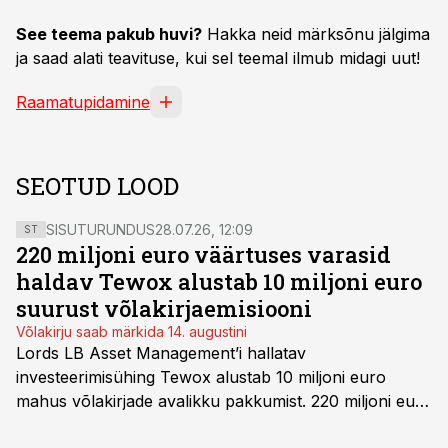
See teema pakub huvi?
Hakka neid märksõnu jälgima
ja saad alati teavituse, kui sel teemal ilmub midagi uut!
Raamatupidamine
SEOTUD LOOD
SISUTURUNDUS
28.07.26, 12:09
ST
220 miljoni euro väärtuses varasid
haldav Tewox alustab 10 miljoni euro
suurust võlakirjaemisiooni
Võlakirju saab märkida 14. augustini
Lords LB Asset Management’i hallatav
investeerimisühing Tewox alustab 10 miljoni euro
mahus võlakirjade avalikku pakkumist. 220 miljoni euro
suurust kaubanduskinnisvara portfelli haldav äriühing