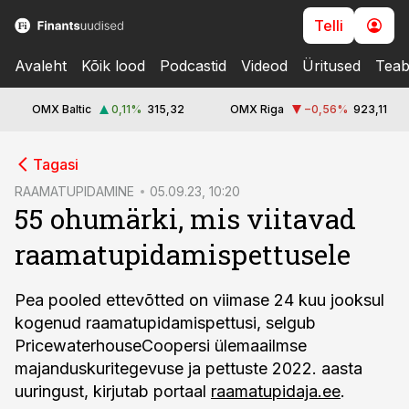
Telli
Avaleht
Kõik lood
Podcastid
Videod
Üritused
Teab
OMX Baltic
0,11
%
315,32
OMX Riga
−0,56
%
923,11
cebook
Tagasi
Twitter)
RAAMATUPIDAMINE
05.09.23, 10:20
55 ohumärki, mis viitavad
kedIn
raamatupidamispettusele
ail
k
Pea pooled ettevõtted on viimase 24 kuu jooksul
kogenud raamatupidamispettusi, selgub
PricewaterhouseCoopersi ülemaailmse
majanduskuritegevuse ja pettuste 2022. aasta
uuringust, kirjutab portaal
raamatupidaja.ee
.