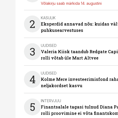
Võlakirju saab märkida 14. augustini
KASULIK
2
Eksperdid annavad nõu: kuidas väl
puhkusearvestuses
UUDISED
3
Valeria Kiisk taandub Redgate Capi
rolli võtab üle Mart Altvee
UUDISED
4
Kolme Mere investeerimisfond raha
neljakordset kasvu
INTERVJUU
5
Finantsalale tagasi tulnud Diana P
rolli proovimine ei võta finantsko