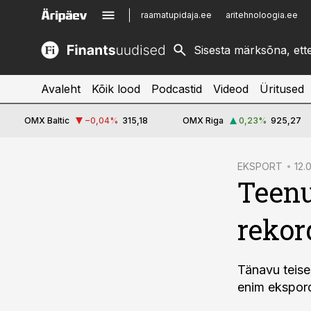
raamatupidaja.ee
aritehnoloogia.ee
kinnisvarauudised.ee
imelineajalugu.ee
logistikauudised.ee
imelineteadus.ee
Avaleht
Kõik lood
Podcastid
Videod
Üritused
OMX Baltic
−0,04
%
315,18
OMX Riga
0,23
%
925,27
cebook
EKSPORT
12.
Teenu
Twitter)
kedIn
rekor
ail
k
Tänavu teise
enim ekspordi