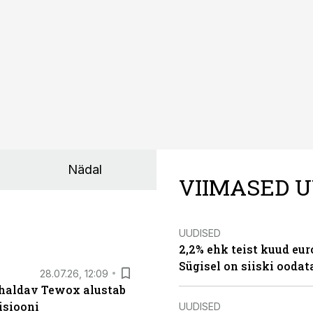
Nädal
VIIMASED U
UUDISED
2,2% ehk teist kuud eu
Sügisel on siiski oodat
28.07.26, 12:09
 haldav Tewox alustab
isiooni
UUDISED