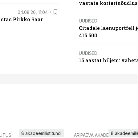
vastata korterinõudlus
04.08.26, 11:04
ustas Pirkko Saar
UUDISED
Citadele laenuportfell j
415 500
UUDISED
15 aastat hiljem: vahet
8 akadeemilist tundi
8 akadeemilis
LITUS
ÄRIPÄEVA AKADEEMIA