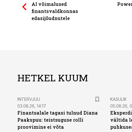
AI võimalused
Power
finantsvaldkonnas
edasijõudnutele
HETKEL KUUM
INTERVJUU
KASULIK
03.08.26, 14:17
05.08.26, 
Finantsalale tagasi tulnud Diana
Eksperdi
Paakspuu: teistsuguse rolli
vältida 
proovimine ei võta
puhkuse