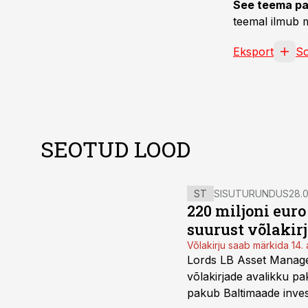
See teema pa
teemal ilmub m
Eksport
S
SEOTUD LOOD
ST
SISUTURUNDUS
28.0
220 miljoni eur
suurust võlakir
Võlakirju saab märkida 14. 
Lords LB Asset Managem
võlakirjade avalikku pa
pakub Baltimaade invest