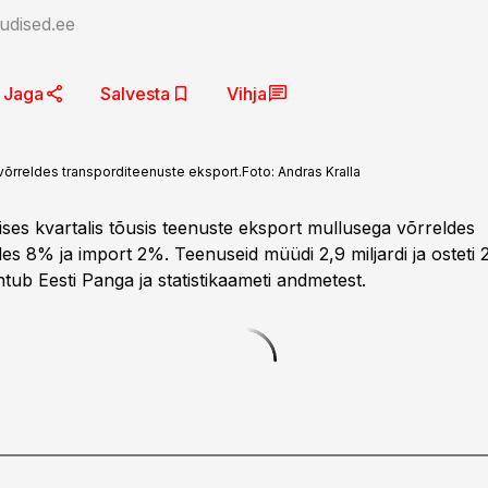
udised.ee
Jaga
Salvesta
Vihja
võrreldes transporditeenuste eksport.
Foto:
Andras Kralla
ises kvartalis tõusis teenuste eksport mullusega võrreldes
s 8% ja import 2%. Teenuseid müüdi 2,9 miljardi ja osteti 2,
tub Eesti Panga ja statistikaameti andmetest.