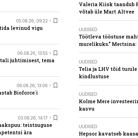
Valeria Kiisk taandub R
võtab üle Mart Altvee
05.08.26, 09:22
tida levinud vigu
UUDISED
Töötleva tööstuse maht 
murelikuks.” Mertsina:
06.08.26, 13:55
tali juhtimisest, tema
UUDISED
Telia ja LHV tõid turul
kindlustuse
06.08.26, 13:06
stab Bioforce´i
UUDISED
Kolme Mere investeerim
kasvu
03.08.26, 14:17
aakspuu: teistsuguse
UUDISED
mpetentsi ära
Hepsor kavatseb kaasa