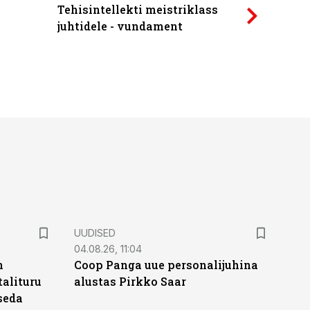
Tehisintellekti meistriklass
Power Qu
juhtidele - vundament
UUDISED
04.08.26, 11:04
n
Coop Panga uue personalijuhina
alituru
alustas Pirkko Saar
seda