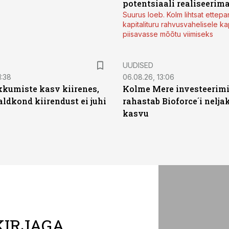
potentsiaali realiseerim
Suurus loeb. Kolm lihtsat ettepa
kapitalituru rahvusvahelisele kap
piisavasse mõõtu viimiseks
UUDISED
1:38
06.08.26, 13:06
kumiste kasv kiirenes,
Kolme Mere investeerim
aldkond kiirendust ei juhi
rahastab Bioforce´i nelja
kasvu
KIRJAGA