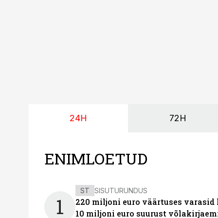
augustini.
24H
72H
ENIMLOETUD
ST
SISUTURUNDUS
1
220 miljoni euro väärtuses varasid
10 miljoni euro suurust võlakirjaem