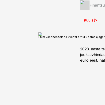
Finantsu
Kuula
Enim vähenes teises kvartalis mullu sama ajaga 
2023. aasta te
jooksevhindade
euro eest, näh