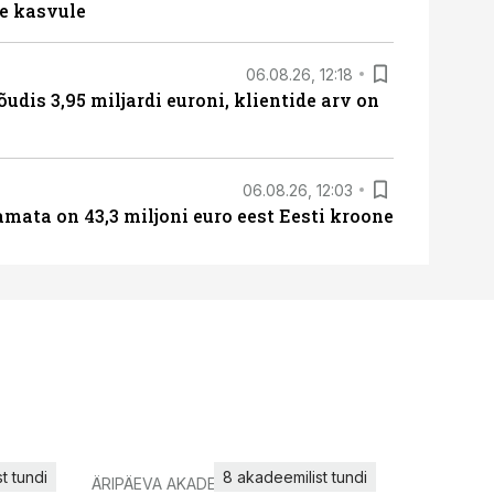
e kasvule
06.08.26, 12:18
õudis 3,95 miljardi euroni, klientide arv on
06.08.26, 12:03
amata on 43,3 miljoni euro eest Eesti kroone
t tundi
8 akadeemilist tundi
ÄRIPÄEVA AKADEEMIA
IT KOOLIT