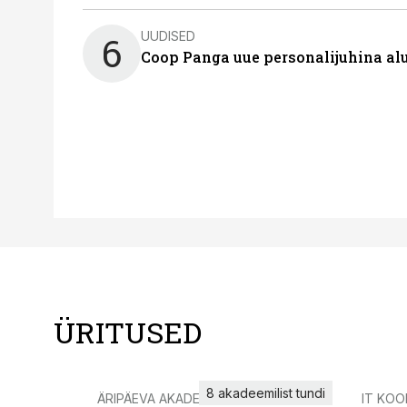
UUDISED
6
Coop Panga uue personalijuhina al
ÜRITUSED
8 akadeemilist tundi
ÄRIPÄEVA AKADEEMIA
IT KOO