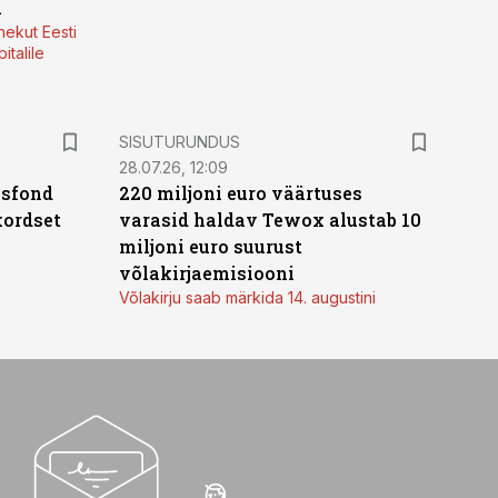
a
nekut Eesti
italile
ST
SISUTURUNDUS
28.07.26, 12:09
isfond
220 miljoni euro väärtuses
kordset
varasid haldav Tewox alustab 10
miljoni euro suurust
võlakirjaemisiooni
Võlakirju saab märkida 14. augustini