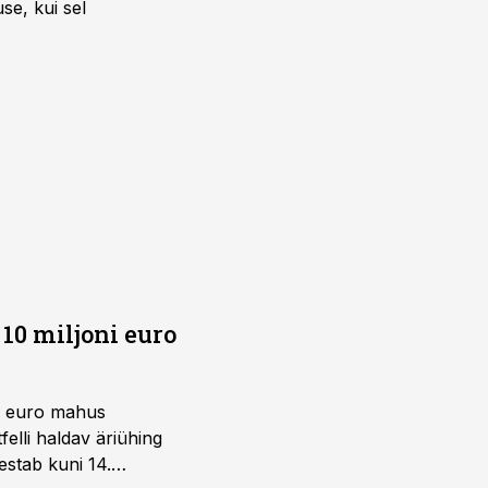
se, kui sel
10 miljoni euro
ni euro mahus
elli haldav äriühing
estab kuni 14.