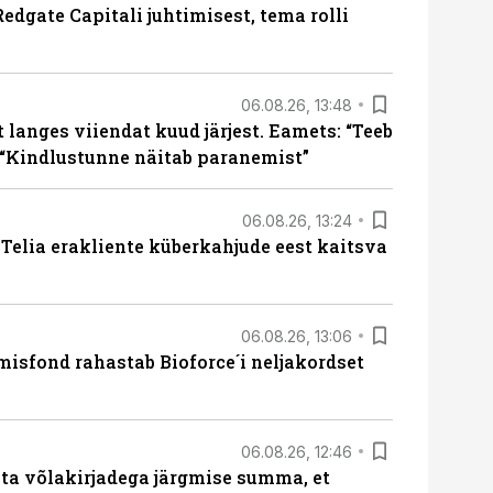
edgate Capitali juhtimisest, tema rolli
06.08.26, 13:48
langes viiendat kuud järjest. Eamets: “Teeb
 “Kindlustunne näitab paranemist”
06.08.26, 13:24
e Telia erakliente küberkahjude eest kaitsva
06.08.26, 13:06
isfond rahastab Bioforce´i neljakordset
06.08.26, 12:46
ta võlakirjadega järgmise summa, et