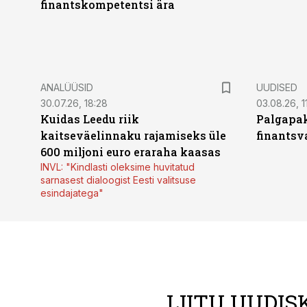
finantskompetentsi ära
ANALÜÜSID
UUDISED
30.07.26, 18:28
03.08.26, 1
Kuidas Leedu riik
Palgapak
kaitseväelinnaku rajamiseks üle
finantsv
600 miljoni euro eraraha kaasas
INVL: "Kindlasti oleksime huvitatud
sarnasest dialoogist Eesti valitsuse
esindajatega"
LIITU UUDIS