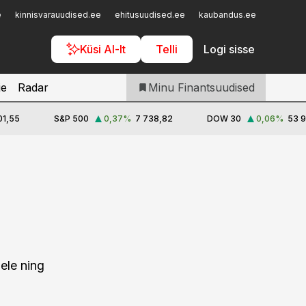
Iseteenindus
e
kinnisvarauudised.ee
ehitusuudised.ee
kaubandus.ee
toostusu
Telli Finantsuudised
Küsi AI-lt
Telli
Logi sisse
je
Radar
Minu Finantsuudised
01,55
S&P 500
0,37
%
7 738,82
DOW 30
0,06
%
53 9
ele ning