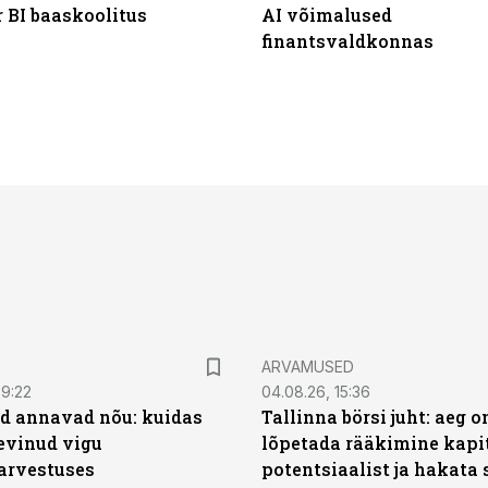
 BI baaskoolitus
AI võimalused
finantsvaldkonnas
ARVAMUSED
09:22
04.08.26, 15:36
d annavad nõu: kuidas
Tallinna börsi juht: aeg o
levinud vigu
lõpetada rääkimine kapit
arvestuses
potentsiaalist ja hakata 