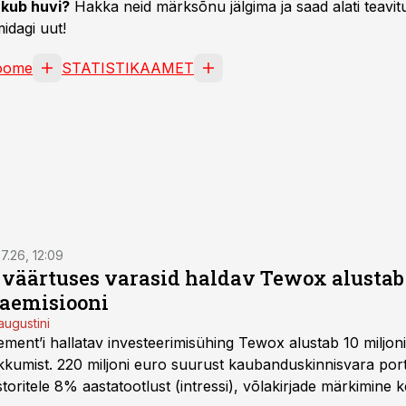
kub huvi?
Hakka neid märksõnu jälgima ja saad alati teavitu
idagi uut!
oome
STATISTIKAAMET
7.26, 12:09
o väärtuses varasid haldav Tewox alustab 
jaemisiooni
augustini
ent’i hallatav investeerimisühing Tewox alustab 10 miljo
kkumist. 220 miljoni euro suurust kaubanduskinnisvara portf
oritele 8% aastatootlust (intressi), võlakirjade märkimine k