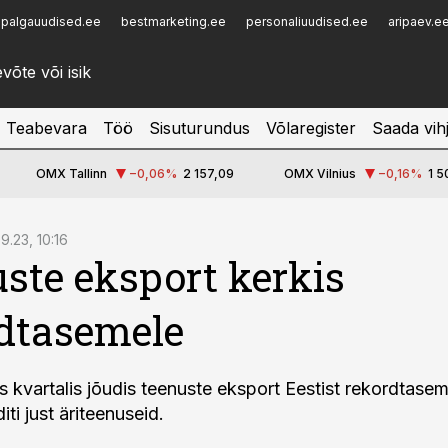
palgauudised.ee
bestmarketing.ee
personaliuudised.ee
aripaev.e
Infopank
Radar
Teabevara
Töö
Sisuturundus
Võlaregister
Saada vih
OMX Tallinn
−0,06
%
2 157,09
OMX Vilnius
−0,16
%
1 5
09.23, 10:16
ste eksport kerkis
dtasemele
s kvartalis jõudis teenuste eksport Eestist rekordtasem
ti just äriteenuseid.