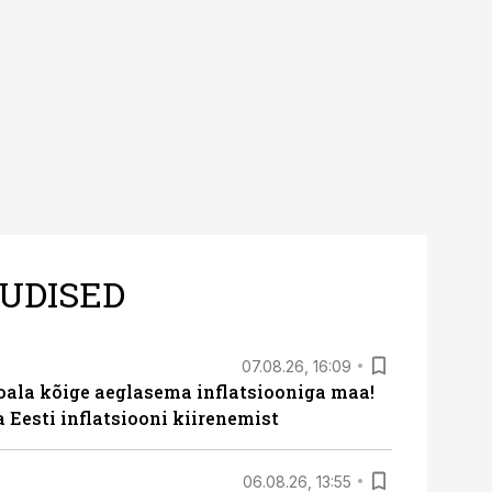
UDISED
07.08.26, 16:09
roala kõige aeglasema inflatsiooniga maa!
a Eesti inflatsiooni kiirenemist
06.08.26, 13:55