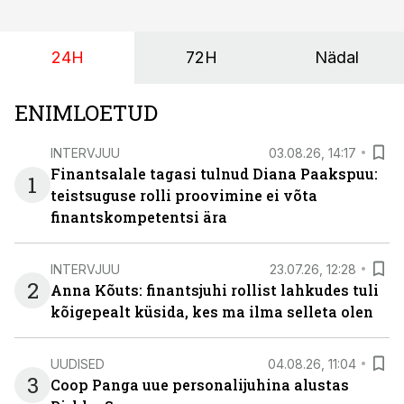
24H
72H
Nädal
ENIMLOETUD
INTERVJUU
03.08.26, 14:17
Finantsalale tagasi tulnud Diana Paakspuu:
1
teistsuguse rolli proovimine ei võta
finantskompetentsi ära
INTERVJUU
23.07.26, 12:28
2
Anna Kõuts: finantsjuhi rollist lahkudes tuli
kõigepealt küsida, kes ma ilma selleta olen
UUDISED
04.08.26, 11:04
3
Coop Panga uue personalijuhina alustas