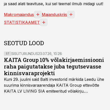
ja saad alati teavituse, kui sel teemal ilmub midagi uut!
Makromajandus
Majanduskriis
STATISTIKAAMET
SEOTUD LOOD
SISUTURUNDUS
23.07.26, 10:28
ST
KAITA Group 10% võlakirjaemissiooni
raha paigutatakse juba tegutsevasse
kinnisvaraprojekti
Kuni 29. juulini said Balti investorid märkida Leedu ühe
suurima kinnisvaraarendaja KAITA Group ettevõtte
KAITA LV LIVING SIA emiteeritud võlakirju.
Kaheaastased võlakirjad pakuvad 10% aastast intressi
ja minimaalne investeerimissumma on 1000 eurot.