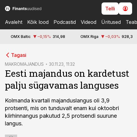
Telli
Avaleht
Kõik lood
Podcastid
Videod
Üritused
Teab
OMX Baltic
−0,15
%
314,98
OMX Riga
−0,03
%
928,3
cebook
Tagasi
Twitter)
MAKROMAJANDUS
30.11.23, 11:32
Eesti majandus on kardetust
kedIn
palju sügavamas languses
ail
k
Kolmanda kvartali majanduslangus oli 3,9
protsenti, mis on tunduvalt enam kui oktoobri
kiirhinnangus pakutud 2,5 protsendi suurune
langus.