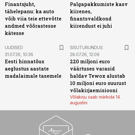
Finantsjuht,
Palgapakkumiste kasv
tähelepanu: ka auto
kiirenes,
võib viia teie ettevõtte
finantsvaldkond
andmed võõrastesse
kiirendust ei juhi
kätesse
ST
UUDISED
SISUTURUNDUS
31.07.26, 10:36
28.07.26, 12:09
Eesti hinnatõus
220 miljoni euro
aeglustus aastate
väärtuses varasid
madalaimale tasemele
haldav Tewox alustab
10 miljoni euro suurust
võlakirjaemisiooni
Võlakirju saab märkida 14.
augustini