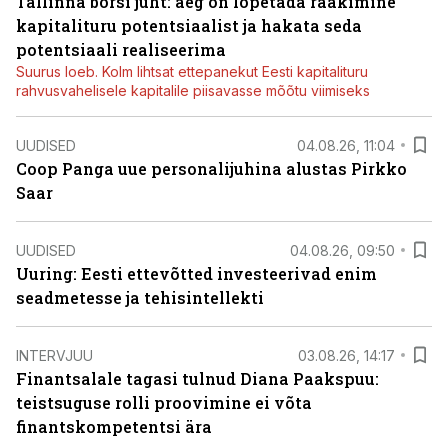
Tallinna börsi juht: aeg on lõpetada rääkimine
kapitalituru potentsiaalist ja hakata seda
potentsiaali realiseerima
Suurus loeb. Kolm lihtsat ettepanekut Eesti kapitalituru
rahvusvahelisele kapitalile piisavasse mõõtu viimiseks
UUDISED
04.08.26, 11:04
Coop Panga uue personalijuhina alustas Pirkko
Saar
UUDISED
04.08.26, 09:50
Uuring: Eesti ettevõtted investeerivad enim
seadmetesse ja tehisintellekti
INTERVJUU
03.08.26, 14:17
Finantsalale tagasi tulnud Diana Paakspuu:
teistsuguse rolli proovimine ei võta
finantskompetentsi ära