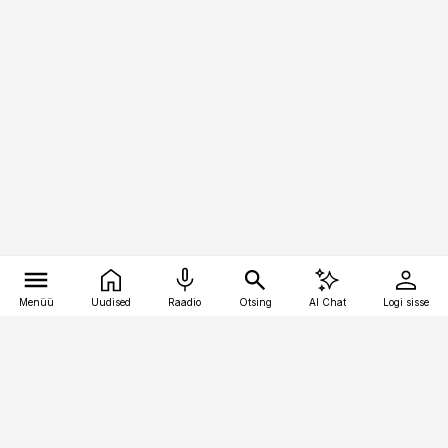
Menüü
Uudised
Raadio
Otsing
AI Chat
Logi sisse
Vana-Lõuna 39/1, 19094 Tallinn