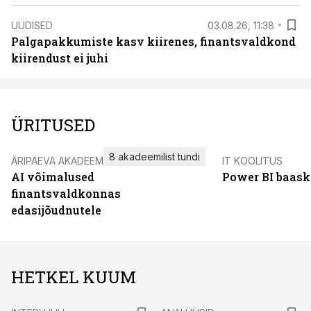
UUDISED
03.08.26, 11:38
Palgapakkumiste kasv kiirenes, finantsvaldkond
kiirendust ei juhi
ÜRITUSED
8 akadeemilist tundi
ÄRIPÄEVA AKADEEMIA
IT KOOLITUS
AI võimalused
Power BI baask
finantsvaldkonnas
edasijõudnutele
HETKEL KUUM