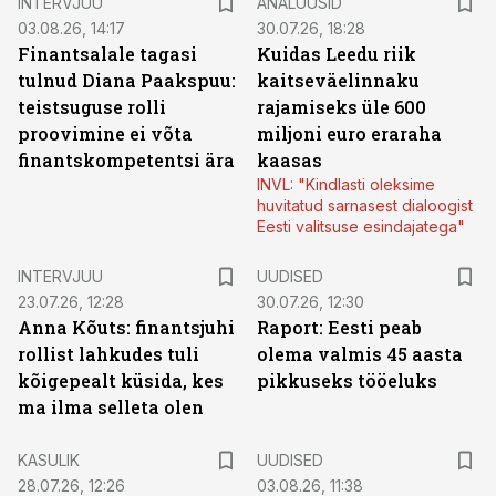
INTERVJUU
ANALÜÜSID
03.08.26, 14:17
30.07.26, 18:28
Finantsalale tagasi
Kuidas Leedu riik
tulnud Diana Paakspuu:
kaitseväelinnaku
teistsuguse rolli
rajamiseks üle 600
proovimine ei võta
miljoni euro eraraha
finantskompetentsi ära
kaasas
INVL: "Kindlasti oleksime
huvitatud sarnasest dialoogist
Eesti valitsuse esindajatega"
INTERVJUU
UUDISED
23.07.26, 12:28
30.07.26, 12:30
Anna Kõuts: finantsjuhi
Raport: Eesti peab
rollist lahkudes tuli
olema valmis 45 aasta
kõigepealt küsida, kes
pikkuseks tööeluks
ma ilma selleta olen
KASULIK
UUDISED
28.07.26, 12:26
03.08.26, 11:38