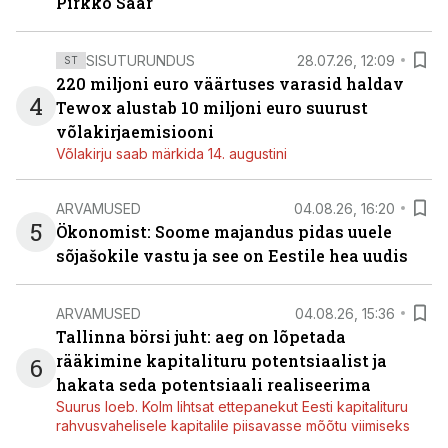
Pirkko Saar
SISUTURUNDUS
28.07.26, 12:09
ST
220 miljoni euro väärtuses varasid haldav
4
Tewox alustab 10 miljoni euro suurust
võlakirjaemisiooni
Võlakirju saab märkida 14. augustini
ARVAMUSED
04.08.26, 16:20
5
Ökonomist: Soome majandus pidas uuele
sõjašokile vastu ja see on Eestile hea uudis
ARVAMUSED
04.08.26, 15:36
Tallinna börsi juht: aeg on lõpetada
rääkimine kapitalituru potentsiaalist ja
6
hakata seda potentsiaali realiseerima
Suurus loeb. Kolm lihtsat ettepanekut Eesti kapitalituru
rahvusvahelisele kapitalile piisavasse mõõtu viimiseks