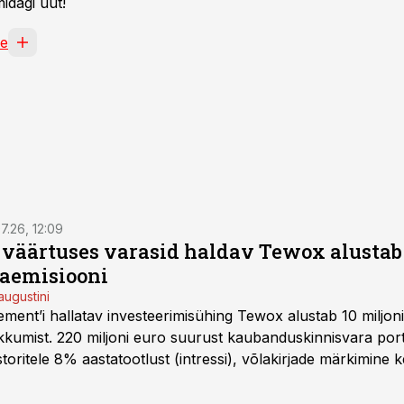
idagi uut!
ne
7.26, 12:09
o väärtuses varasid haldav Tewox alustab 
jaemisiooni
augustini
ent’i hallatav investeerimisühing Tewox alustab 10 miljo
kkumist. 220 miljoni euro suurust kaubanduskinnisvara portf
oritele 8% aastatootlust (intressi), võlakirjade märkimine k