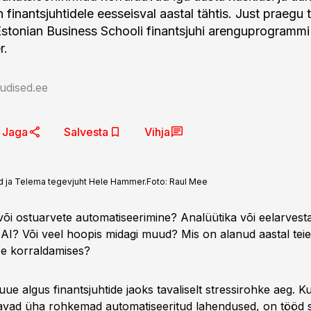
 finantsjuhtidele eesseisval aastal tähtis. Just praegu 
Estonian Business Schooli finantsjuhi arenguprogrammi
r.
udised.ee
Jaga
Salvesta
Vihja
ud ja Telema tegevjuht Hele Hammer.
Foto:
Raul Mee
õi ostuarvete automatiseerimine? Analüütika või eelarves
AI? Või veel hoopis midagi muud? Mis on alanud aastal teie 
ise korraldamises?
uue algus finantsjuhtide jaoks tavaliselt stressirohke aeg. K
vad üha rohkemad automatiseeritud lahendused, on tööd sii