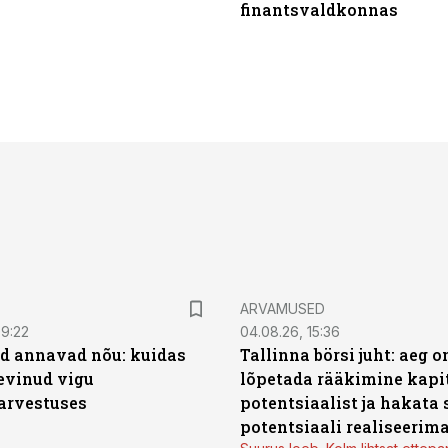
finantsvaldkonnas
ARVAMUSED
09:22
04.08.26, 15:36
d annavad nõu: kuidas
Tallinna börsi juht: aeg o
levinud vigu
lõpetada rääkimine kapit
arvestuses
potentsiaalist ja hakata 
potentsiaali realiseerim