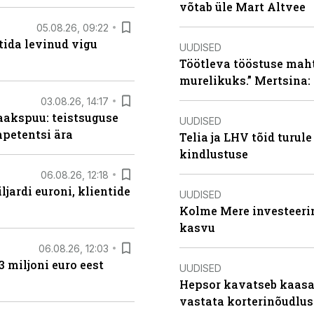
võtab üle Mart Altvee
05.08.26, 09:22
tida levinud vigu
UUDISED
Töötleva tööstuse maht 
murelikuks.” Mertsina:
03.08.26, 14:17
aakspuu: teistsuguse
UUDISED
mpetentsi ära
Telia ja LHV tõid turul
kindlustuse
06.08.26, 12:18
ljardi euroni, klientide
UUDISED
Kolme Mere investeerim
kasvu
06.08.26, 12:03
3 miljoni euro eest
UUDISED
Hepsor kavatseb kaasa
vastata korterinõudlus