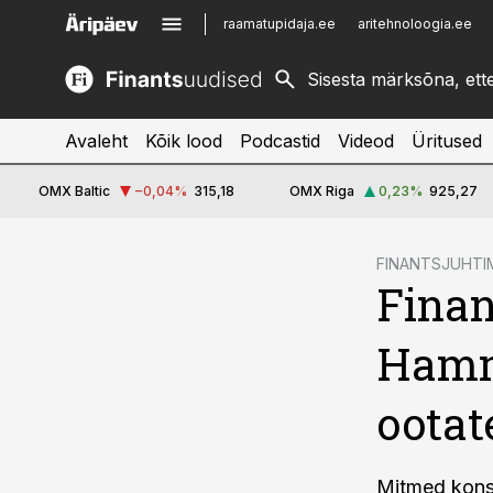
raamatupidaja.ee
aritehnoloogia.ee
kinnisvarauudised.ee
imelineajalugu.ee
logistikauudised.ee
imelineteadus.ee
Avaleht
Kõik lood
Podcastid
Videod
Üritused
OMX Baltic
−0,04
%
315,18
OMX Riga
0,23
%
925,27
cebook
cebook
FINANTSJUHTI
Finan
Twitter)
Twitter)
kedIn
kedIn
Hamme
ail
ail
ootat
k
k
Mitmed konsul