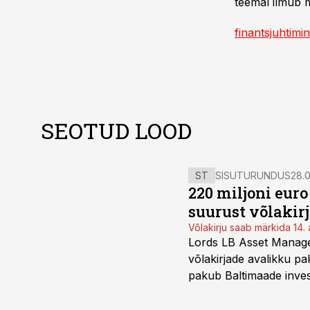
teemal ilmub m
finantsjuhtimi
SEOTUD LOOD
ST
SISUTURUNDUS
28.0
220 miljoni eur
suurust võlakir
Võlakirju saab märkida 14. 
Lords LB Asset Managem
võlakirjade avalikku pa
pakub Baltimaade invest
augustini.