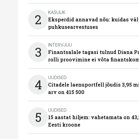
KASULIK
2
Eksperdid annavad nõu: kuidas väl
puhkusearvestuses
INTERVJUU
3
Finantsalale tagasi tulnud Diana P
rolli proovimine ei võta finantsko
UUDISED
4
Citadele laenuportfell jõudis 3,95 mi
arv on 415 500
UUDISED
5
15 aastat hiljem: vahetamata on 43,
Eesti kroone