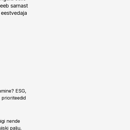
teeb sarnast
 eestvedaja
tamine? ESG,
prioriteedid
uigi nende
ski palju.