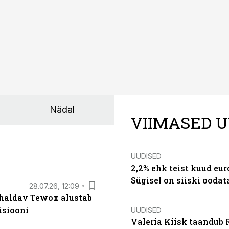
Nädal
VIIMASED U
UUDISED
2,2% ehk teist kuud eu
Sügisel on siiski oodat
28.07.26, 12:09
 haldav Tewox alustab
isiooni
UUDISED
Valeria Kiisk taandub R