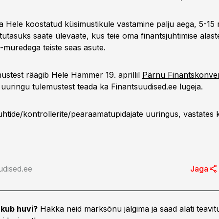
a Hele koostatud küsimustikule vastamine palju aega, 5-15 
utasuks saate ülevaate, kus teie oma finantsjuhtimise alas
muredega teiste seas asute.
ustest räägib Hele Hammer 19. aprillil
Pärnu Finantskonver
 uuringu tulemustest teada ka Finantsuudised.ee lugeja.
juhtide/kontrollerite/pearaamatupidajate uuringus, vastates 
udised.ee
Jaga
kub huvi?
Hakka neid märksõnu jälgima ja saad alati teavitu