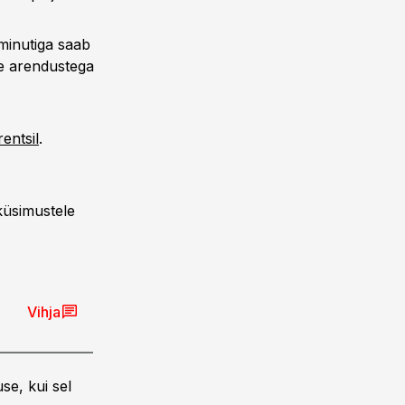
minutiga saab
te arendustega
entsil
.
küsimustele
Vihja
se, kui sel