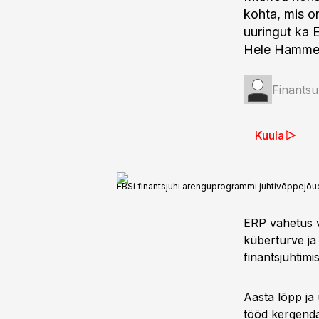
kohta, mis on
uuringut ka 
Hele Hamme
Finantsu
Kuula
EBSi finantsjuhi arenguprogrammi juhtivõppejõ
ERP vahetus v
küberturve ja 
finantsjuhtim
Aasta lõpp ja 
tööd kergenda