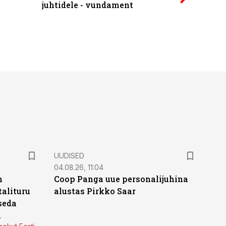
juhtidele - vundament
UUDISED
04.08.26, 11:04
n
Coop Panga uue personalijuhina
alituru
alustas Pirkko Saar
seda
a