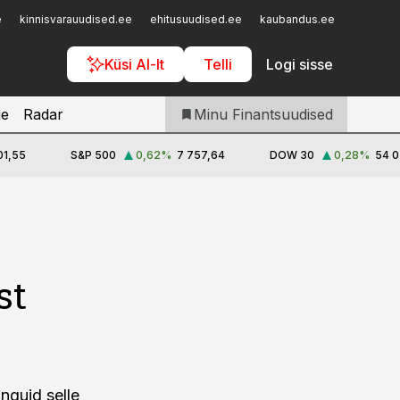
Iseteenindus
e
kinnisvarauudised.ee
ehitusuudised.ee
kaubandus.ee
toostusu
Telli Finantsuudised
Küsi AI-lt
Telli
Logi sisse
je
Radar
Minu Finantsuudised
01,55
S&P 500
0,62
%
7 757,64
DOW 30
0,28
%
54 0
st
nguid selle