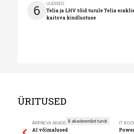
UUDISED
6
Telia ja LHV tõid turule Telia erakl
kaitsva kindlustuse
ÜRITUSED
8 akadeemilist tundi
ÄRIPÄEVA AKADEEMIA
IT KOO
AI võimalused
Power