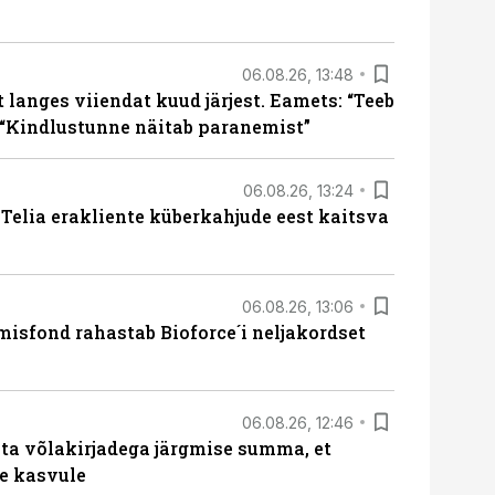
06.08.26, 13:48
langes viiendat kuud järjest. Eamets: “Teeb
 “Kindlustunne näitab paranemist”
06.08.26, 13:24
e Telia erakliente küberkahjude eest kaitsva
06.08.26, 13:06
isfond rahastab Bioforce´i neljakordset
06.08.26, 12:46
ta võlakirjadega järgmise summa, et
e kasvule