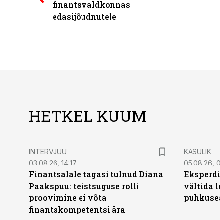
finantsvaldkonnas
edasijõudnutele
HETKEL KUUM
INTERVJUU
KASULIK
03.08.26, 14:17
05.08.26, 
Finantsalale tagasi tulnud Diana
Eksperdi
Paakspuu: teistsuguse rolli
vältida 
proovimine ei võta
puhkuse
finantskompetentsi ära