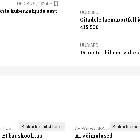
06.08.26, 13:24
iente küberkahjude eest
UUDISED
Citadele laenuportfell j
415 500
UUDISED
15 aastat hiljem: vahet
8 akadeemilist tundi
8 akadeemilis
LITUS
ÄRIPÄEVA AKADEEMIA
 BI baaskoolitus
AI võimalused