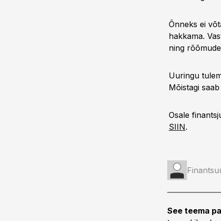
Õnneks ei võt
hakkama. Vast
ning rõõmude-
Uuringu tulem
Mõistagi saab
Osale finants
SIIN
.
Finantsu
See teema pa