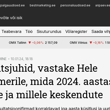
palgauudised.ee
bestmarketing.ee
personaliuudised.ee
aripaev.e
Infopank
Radar
Teabevara
Töö
Sisuturundus
Võlaregister
Saada vih
OMX Tallinn
−0,06
%
2 157,09
OMX Vilnius
−0,16
%
1 5
MINE
10.01.24, 18:18
tsjuhid, vastake Hele
rile, mida 2024. aasta
e ja millele keskendute
tatsioonifirmad korraldavad iga aasta küsitlusi ja uuri