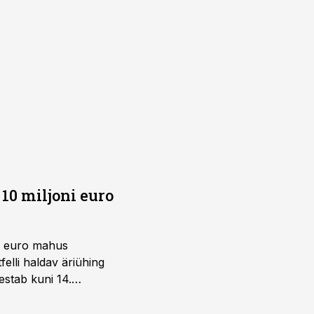
10 miljoni euro
ni euro mahus
elli haldav äriühing
estab kuni 14.