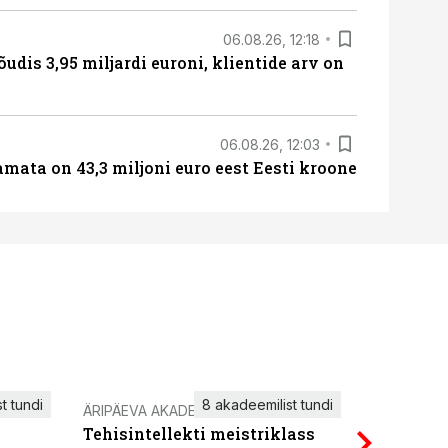
06.08.26, 12:18
õudis 3,95 miljardi euroni, klientide arv on
06.08.26, 12:03
amata on 43,3 miljoni euro eest Eesti kroone
t tundi
8 akadeemilist tundi
ÄRIPÄEVA AKADEEMIA
IT KOOLIT
Tehisintellekti meistriklass
Power Qu