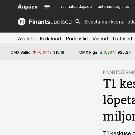
raamatupidaja.ee
aritehnoloogia.ee
kinnisvarauudised.ee
imelineajalugu.ee
logistikauudised.ee
imelineteadus.ee
Avaleht
Kõik lood
Podcastid
Videod
Üritused
OMX Baltic
−0,04
%
315,18
OMX Riga
0,23
%
925,27
cebook
FINANTSEERIMI
T1 ke
Twitter)
kedIn
lõpet
ail
miljo
k
T1 keskuse o