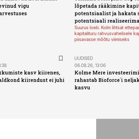
levinud vigu
lõpetada rääkimine kapit
arvestuses
potentsiaalist ja hakata 
potentsiaali realiseerim
Suurus loeb. Kolm lihtsat ettepa
kapitalituru rahvusvahelisele kap
piisavasse mõõtu viimiseks
UUDISED
1:38
06.08.26, 13:06
kumiste kasv kiirenes,
Kolme Mere investeerim
aldkond kiirendust ei juhi
rahastab Bioforce´i nelja
kasvu