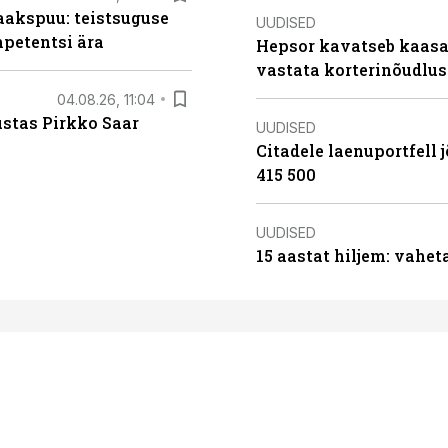
aakspuu: teistsuguse
UUDISED
mpetentsi ära
Hepsor kavatseb kaasa
vastata korterinõudlus
04.08.26, 11:04
ustas Pirkko Saar
UUDISED
Citadele laenuportfell j
415 500
UUDISED
15 aastat hiljem: vahet