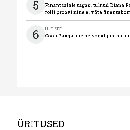
5
Finantsalale tagasi tulnud Diana P
rolli proovimine ei võta finantsko
UUDISED
6
Coop Panga uue personalijuhina al
ÜRITUSED