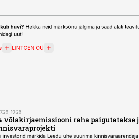
kub huvi?
Hakka neid märksõnu jälgima ja saad alati teavitu
idagi uut!
e
LINTGEN OÜ
7.26, 10:28
 võlakirjaemissiooni raha paigutatakse 
nnisvaraprojekti
Balti investorid märkida Leedu ühe suurima kinnisvaraarenda