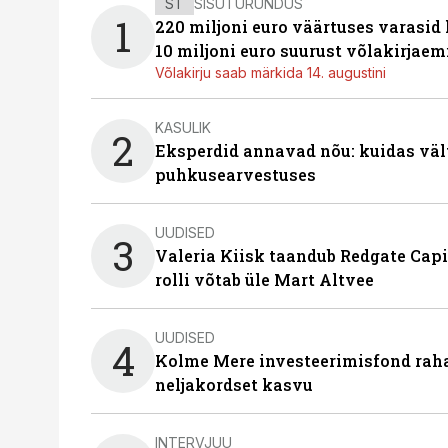
ST
SISUTURUNDUS
1
220 miljoni euro väärtuses varasid
10 miljoni euro suurust võlakirjaem
Võlakirju saab märkida 14. augustini
KASULIK
2
Eksperdid annavad nõu: kuidas väl
puhkusearvestuses
UUDISED
3
Valeria Kiisk taandub Redgate Capi
rolli võtab üle Mart Altvee
UUDISED
4
Kolme Mere investeerimisfond raha
neljakordset kasvu
INTERVJUU