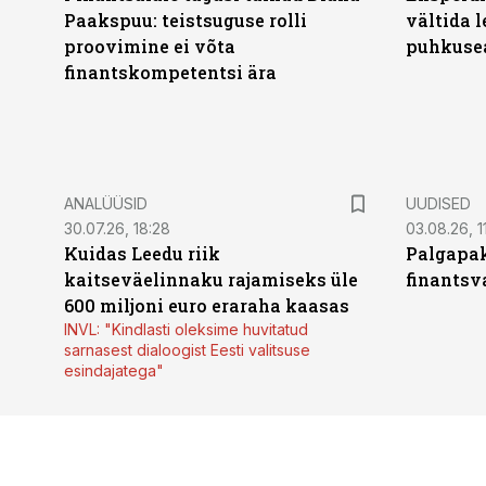
Paakspuu: teistsuguse rolli
vältida 
proovimine ei võta
puhkuse
finantskompetentsi ära
ANALÜÜSID
UUDISED
30.07.26, 18:28
03.08.26, 1
Kuidas Leedu riik
Palgapak
kaitseväelinnaku rajamiseks üle
finantsv
600 miljoni euro eraraha kaasas
INVL: "Kindlasti oleksime huvitatud
sarnasest dialoogist Eesti valitsuse
esindajatega"