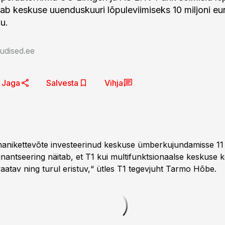
aab keskuse uuenduskuuri lõpuleviimiseks 10 miljoni eu
u.
udised.ee
Jaga
Salvesta
Vihja
anikettevõte investeerinud keskuse ümberkujundamisse 11 m
nantseering näitab, et T1 kui multifunktsionaalse keskuse 
aatav ning turul eristuv,“ ütles T1 tegevjuht Tarmo Hõbe.