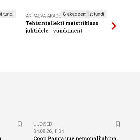
t tundi
8 akadeemilist tundi
ÄRIPÄEVA AKADEEMIA
IT KOOLIT
Tehisintellekti meistriklass
Power Qu
juhtidele - vundament
UUDISED
04.08.26, 11:04
n
Coop Panga uue personalijuhina