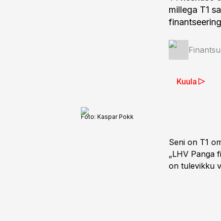
millega T1 s
finantseering
Finantsu
Kuula
Foto:
Kaspar Pokk
Seni on T1 om
„LHV Panga fi
on tulevikku v