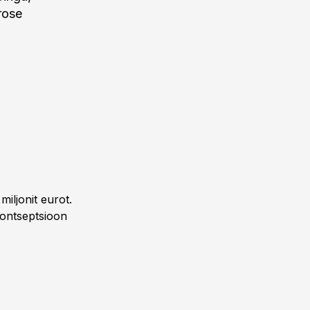
rose
iljonit eurot.
kontseptsioon