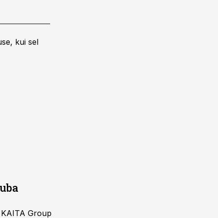
se, kui sel
juba
ja KAITA Group