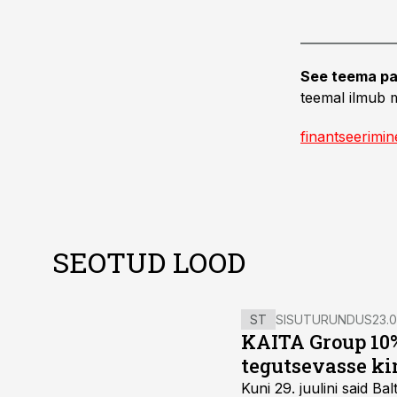
See teema pa
teemal ilmub m
finantseerimin
SEOTUD LOOD
ST
SISUTURUNDUS
23.0
KAITA Group 10%
tegutsevasse ki
Kuni 29. juulini said 