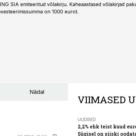
ING SIA emiteeritud võlakirju. Kaheaastased võlakirjad pa
 investeerimissumma on 1000 eurot.
Nädal
VIIMASED U
UUDISED
2,2% ehk teist kuud eu
Sügisel on siiski oodat