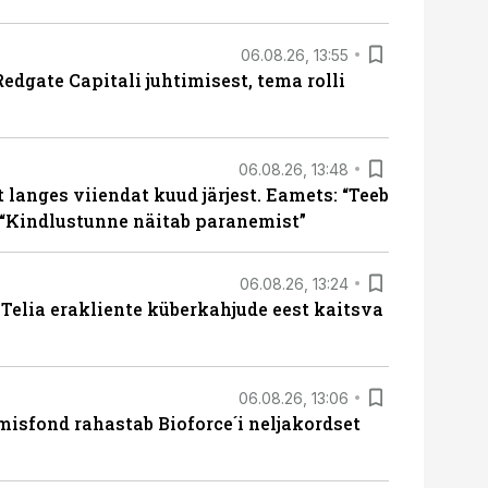
06.08.26, 13:55
edgate Capitali juhtimisest, tema rolli
06.08.26, 13:48
langes viiendat kuud järjest. Eamets: “Teeb
 “Kindlustunne näitab paranemist”
06.08.26, 13:24
e Telia erakliente küberkahjude eest kaitsva
06.08.26, 13:06
isfond rahastab Bioforce´i neljakordset