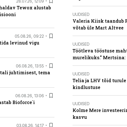
28.07.26, 12:09
 haldav Tewox alustab
isiooni
UUDISED
Valeria Kiisk taandub R
võtab üle Mart Altvee
05.08.26, 09:22
tida levinud vigu
UUDISED
Töötleva tööstuse maht 
murelikuks.” Mertsina:
06.08.26, 13:55
tali juhtimisest, tema
UUDISED
Telia ja LHV tõid turul
kindlustuse
06.08.26, 13:06
stab Bioforce´i
UUDISED
Kolme Mere investeerim
kasvu
03.08.26, 14:17