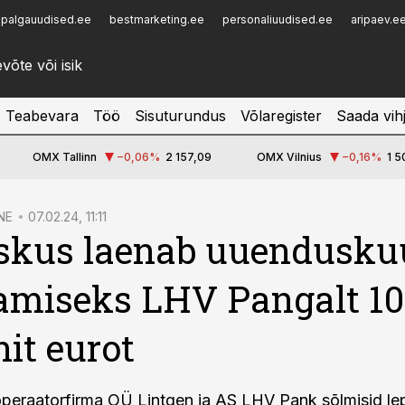
palgauudised.ee
bestmarketing.ee
personaliuudised.ee
aripaev.e
Infopank
Radar
Teabevara
Töö
Sisuturundus
Võlaregister
Saada vih
OMX Tallinn
−0,06
%
2 157,09
OMX Vilnius
−0,16
%
1 5
NE
07.02.24, 11:11
skus laenab uuendusku
amiseks LHV Pangalt 10
nit eurot
peraatorfirma OÜ Lintgen ja AS LHV Pank sõlmisid le