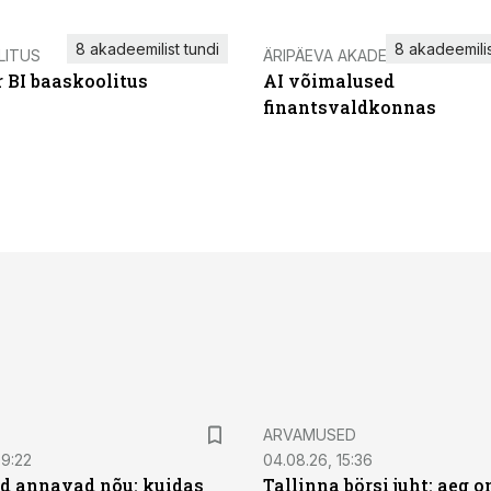
8 akadeemilist tundi
8 akadeemilis
LITUS
ÄRIPÄEVA AKADEEMIA
 BI baaskoolitus
AI võimalused
finantsvaldkonnas
ARVAMUSED
09:22
04.08.26, 15:36
d annavad nõu: kuidas
Tallinna börsi juht: aeg o