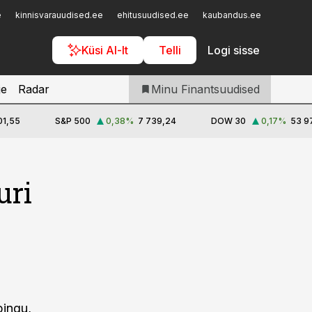
Iseteenindus
e
kinnisvarauudised.ee
ehitusuudised.ee
kaubandus.ee
toostusu
Telli Finantsuudised
Küsi AI-lt
Telli
Logi sisse
je
Radar
Minu Finantsuudised
01,55
S&P 500
0,38
%
7 739,24
DOW 30
0,17
%
53 9
uri
pingu,