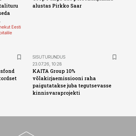
alituru
alustas Pirkko Saar
seda
a
nekut Eesti
italile
ST
SISUTURUNDUS
23.07.26, 10:28
isfond
KAITA Group 10%
kordset
võlakirjaemissiooni raha
paigutatakse juba tegutsevasse
kinnisvaraprojekti