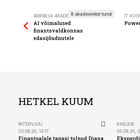
8 akadeemilist tundi
ÄRIPÄEVA AKADEEMIA
IT KOO
AI võimalused
Power
finantsvaldkonnas
edasijõudnutele
HETKEL KUUM
INTERVJUU
KASULIK
03.08.26, 14:17
05.08.26, 
Finantsalale tagasi tulnud Diana
Eksperdi