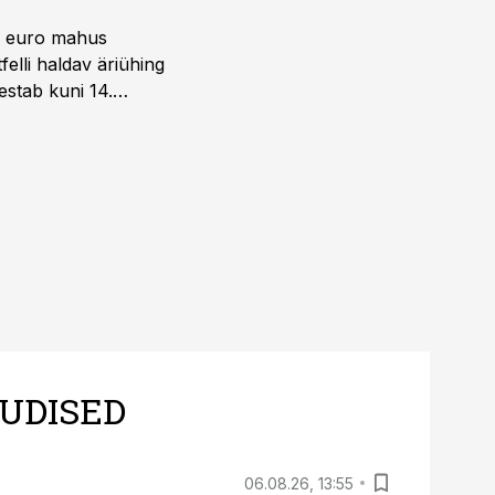
ni euro mahus
elli haldav äriühing
estab kuni 14.
UDISED
06.08.26, 13:55