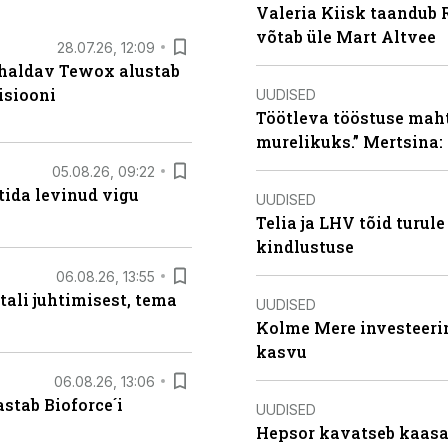
Valeria Kiisk taandub R
võtab üle Mart Altvee
28.07.26, 12:09
 haldav Tewox alustab
isiooni
UUDISED
Töötleva tööstuse maht 
murelikuks.” Mertsina:
05.08.26, 09:22
tida levinud vigu
UUDISED
Telia ja LHV tõid turul
kindlustuse
06.08.26, 13:55
tali juhtimisest, tema
UUDISED
Kolme Mere investeerim
kasvu
06.08.26, 13:06
stab Bioforce´i
UUDISED
Hepsor kavatseb kaasa