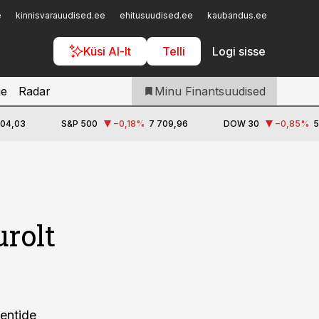
Iseteenindus
e
kinnisvarauudised.ee
ehitusuudised.ee
kaubandus.ee
toostusu
Telli Finantsuudised
Küsi AI-lt
Telli
Logi sisse
je
Radar
Minu Finantsuudised
504,03
S&P 500
−0,18
%
7 709,96
DOW 30
−0,85
%
5
urolt
ientide