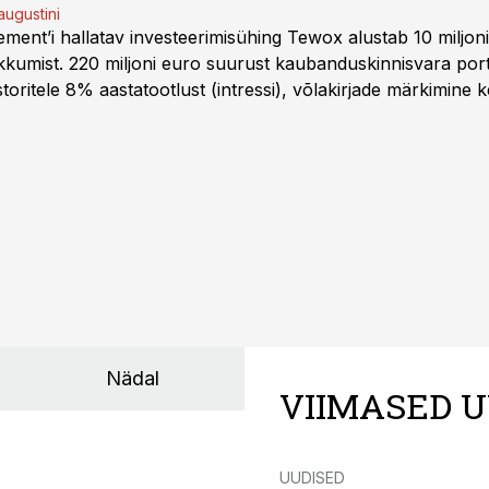
augustini
ent’i hallatav investeerimisühing Tewox alustab 10 miljo
kkumist. 220 miljoni euro suurust kaubanduskinnisvara portf
oritele 8% aastatootlust (intressi), võlakirjade märkimine k
Nädal
VIIMASED U
UUDISED