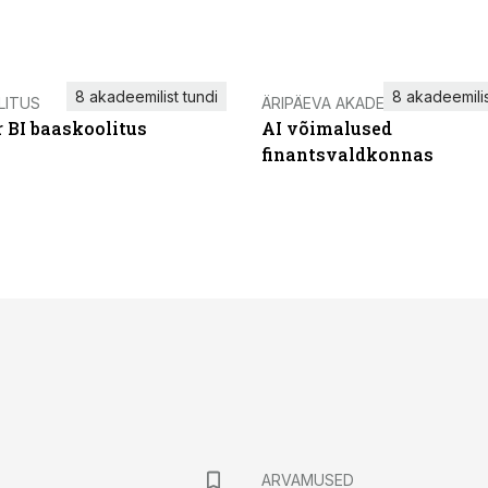
8 akadeemilist tundi
8 akadeemilis
LITUS
ÄRIPÄEVA AKADEEMIA
 BI baaskoolitus
AI võimalused
finantsvaldkonnas
ARVAMUSED