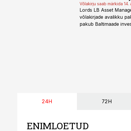
Võlakirju saab märkida 14. 
Lords LB Asset Managem
võlakirjade avalikku pa
pakub Baltimaade invest
augustini.
24H
72H
ENIMLOETUD