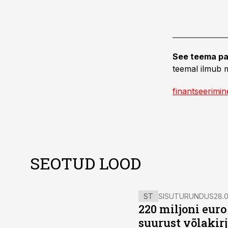
See teema pa
teemal ilmub m
finantseerimin
SEOTUD LOOD
ST
SISUTURUNDUS
28.0
220 miljoni eur
suurust võlakir