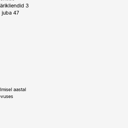
ärikliendid 3
a juba 47
lmisel aastal
evuses