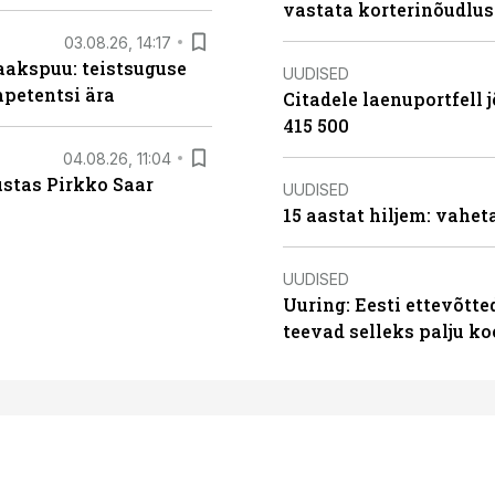
vastata korterinõudlus
03.08.26, 14:17
aakspuu: teistsuguse
UUDISED
mpetentsi ära
Citadele laenuportfell j
415 500
04.08.26, 11:04
ustas Pirkko Saar
UUDISED
15 aastat hiljem: vahet
UUDISED
Uuring: Eesti ettevõtt
teevad selleks palju k