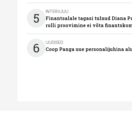
INTERVJUU
5
Finantsalale tagasi tulnud Diana P
rolli proovimine ei võta finantsko
UUDISED
6
Coop Panga uue personalijuhina al