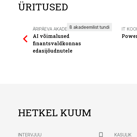
ÜRITUSED
8 akadeemilist tundi
ÄRIPÄEVA AKADEEMIA
IT KOO
AI võimalused
Power
finantsvaldkonnas
edasijõudnutele
HETKEL KUUM
INTERVJUU
KASULIK