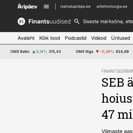
raamatupidaja.ee
aritehnoloogia.ee
kinnisvarauudised.ee
imelineajalugu.ee
logistikauudised.ee
imelineteadus.ee
Avaleht
Kõik lood
Podcastid
Videod
Üritused
OMX Baltic
0,14
%
315,43
OMX Riga
−0,39
%
924,68
cebook
FINANTSEERIMI
SEB ä
Twitter)
kedIn
hoius
ail
47 mi
k
Viimaste aas