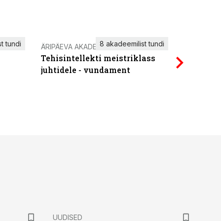
t tundi
8 akadeemilist tundi
ÄRIPÄEVA AKADEEMIA
IT KOOLIT
Tehisintellekti meistriklass
Power Qu
juhtidele - vundament
UUDISED