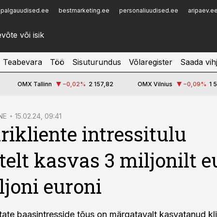
palgauudised.ee
bestmarketing.ee
personaliuudised.ee
aripaev.e
Infopank
Radar
Teabevara
Töö
Sisuturundus
Võlaregister
Saada vih
OMX Tallinn
−0,02
%
2 157,82
OMX Vilnius
−0,09
%
1 
NE
15.02.24, 09:41
rikliente intressitulu
telt kasvas 3 miljonilt e
ljoni euroni
tate baasintresside tõus on märgatavalt kasvatanud kl