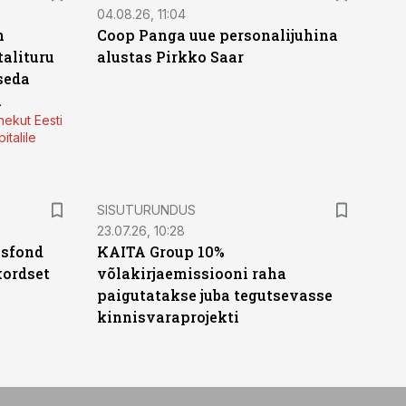
04.08.26, 11:04
n
Coop Panga uue personalijuhina
alituru
alustas Pirkko Saar
seda
a
nekut Eesti
italile
ST
SISUTURUNDUS
23.07.26, 10:28
isfond
KAITA Group 10%
kordset
võlakirjaemissiooni raha
paigutatakse juba tegutsevasse
kinnisvaraprojekti