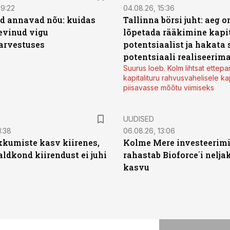
09:22
04.08.26, 15:36
d annavad nõu: kuidas
Tallinna börsi juht: aeg o
levinud vigu
lõpetada rääkimine kapit
arvestuses
potentsiaalist ja hakata 
potentsiaali realiseerim
Suurus loeb. Kolm lihtsat ettepa
kapitalituru rahvusvahelisele kap
piisavasse mõõtu viimiseks
UUDISED
1:38
06.08.26, 13:06
kumiste kasv kiirenes,
Kolme Mere investeerim
aldkond kiirendust ei juhi
rahastab Bioforce´i nelja
kasvu