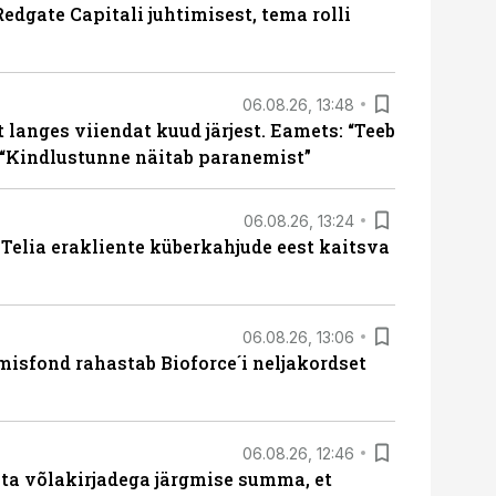
edgate Capitali juhtimisest, tema rolli
06.08.26, 13:48
langes viiendat kuud järjest. Eamets: “Teeb
 “Kindlustunne näitab paranemist”
06.08.26, 13:24
e Telia erakliente küberkahjude eest kaitsva
06.08.26, 13:06
isfond rahastab Bioforce´i neljakordset
06.08.26, 12:46
ta võlakirjadega järgmise summa, et