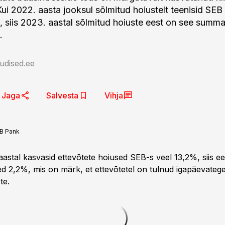
 Kui 2022. aasta jooksul sõlmitud hoiustelt teenisid SEB 
ot, siis 2023. aastal sõlmitud hoiuste eest on see summ
.
udised.ee
Jaga
Salvesta
Vihja
B Pank
aastal kasvasid ettevõtete hoiused SEB-s veel 13,2%, siis ee
d 2,2%, mis on märk, et ettevõtetel on tulnud igapäevateg
te.