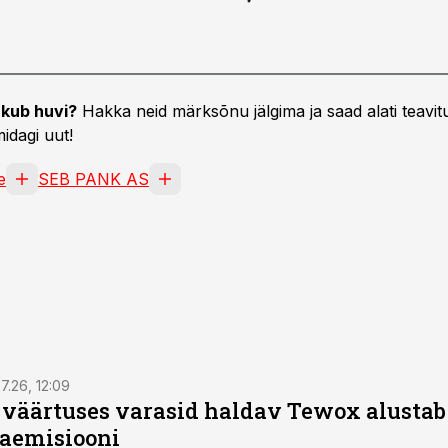
kub huvi?
Hakka neid märksõnu jälgima ja saad alati teavitu
idagi uut!
e
SEB PANK AS
7.26, 12:09
o väärtuses varasid haldav Tewox alustab 
jaemisiooni