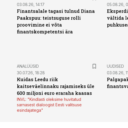
03.08.26, 14:17
05.08.26, 
Finantsalale tagasi tulnud Diana
Eksperdi
Paakspuu: teistsuguse rolli
vältida 
proovimine ei võta
puhkuse
finantskompetentsi ära
ANALÜÜSID
UUDISED
30.07.26, 18:28
03.08.26, 1
Kuidas Leedu riik
Palgapak
kaitseväelinnaku rajamiseks üle
finantsv
600 miljoni euro eraraha kaasas
INVL: "Kindlasti oleksime huvitatud
sarnasest dialoogist Eesti valitsuse
esindajatega"