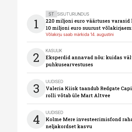
ST
SISUTURUNDUS
1
220 miljoni euro väärtuses varasid
10 miljoni euro suurust võlakirjaem
Võlakirju saab märkida 14. augustini
KASULIK
2
Eksperdid annavad nõu: kuidas väl
puhkusearvestuses
UUDISED
3
Valeria Kiisk taandub Redgate Capi
rolli võtab üle Mart Altvee
UUDISED
4
Kolme Mere investeerimisfond raha
neljakordset kasvu