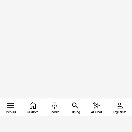
Menüü
Uudised
Raadio
Otsing
AI Chat
Logi sisse