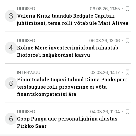
UUDISED
06.08.26, 13:55
3
Valeria Kiisk taandub Redgate Capitali
juhtimisest, tema rolli võtab üle Mart Altvee
UUDISED
06.08.26, 13:06
4
Kolme Mere investeerimisfond rahastab
Bioforce´i neljakordset kasvu
INTERVJUU
03.08.26, 14:17
Finantsalale tagasi tulnud Diana Paakspuu:
5
teistsuguse rolli proovimine ei võta
finantskompetentsi ära
UUDISED
04.08.26, 11:04
6
Coop Panga uue personalijuhina alustas
Pirkko Saar