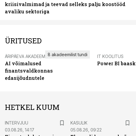
kriisivalmimad ja teevad selleks palju koostööd
avaliku sektoriga
ÜRITUSED
8 akadeemilist tundi
ÄRIPÄEVA AKADEEMIA
IT KOOLITUS
AI võimalused
Power BI baask
finantsvaldkonnas
edasijõudnutele
HETKEL KUUM
INTERVJUU
KASULIK
03.08.26, 14:17
05.08.26, 09:22