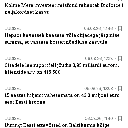
Kolme Mere investeerimisfond rahastab Bioforce´i
neljakordset kasvu
UUDISED
06.08.26, 12:46
Hepsor kavatseb kaasata võlakirjadega järgmise
summa, et vastata korterinõudluse kasvule
UUDISED
06.08.26, 12:18
Citadele laenuportfell jõudis 3,95 miljardi euroni,
klientide arv on 415 500
UUDISED
06.08.26, 12:03
15 aastat hiljem: vahetamata on 43,3 miljoni euro
eest Eesti kroone
UUDISED
06.08.26, 11:40
Uuring: Eesti ettevõtted on Baltikumis kõige