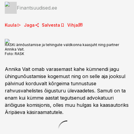
Finantsuudised.ee
Kuula
Jaga
Salvesta
Vihja
RASKi ärinõustamise ja tehingute valdkonna kaasjuht ning partner
Annika Vait.
Foto:
RASK
Annika Vait omab varasemast kahe kümnendi jagu
ühingunõustamise kogemust ning on selle aja jooksul
pälvinud korduvalt kõrgeima tunnustuse
rahvusvahelistes õigusturu ülevaadetes. Samuti on ta
enam kui kümme aastat tegutsenud advokatuuri
äriõiguse komisjonis, olles muu hulgas ka kaasautoriks
Äripäeva käsiraamatutele.