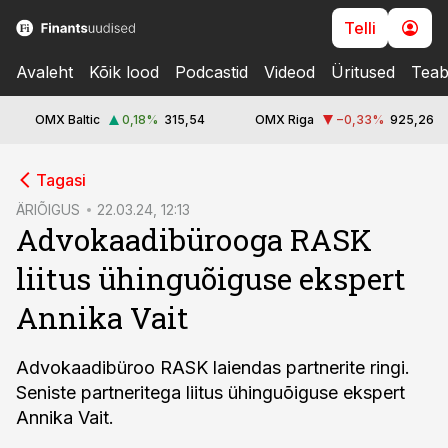
Telli
Avaleht
Kõik lood
Podcastid
Videod
Üritused
Teab
OMX Baltic
0,18
%
315,54
OMX Riga
−0,33
%
925,26
cebook
Tagasi
Twitter)
ÄRIÕIGUS
22.03.24, 12:13
Advokaadibürooga RASK
kedIn
liitus ühinguõiguse ekspert
ail
Annika Vait
k
Advokaadibüroo RASK laiendas partnerite ringi.
Seniste partneritega liitus ühinguõiguse ekspert
Annika Vait.