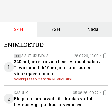
Kaheaastased võlakirjad pakuvad 10% aastast intressi
ja minimaalne investeerimissumma on 1000 eurot.
24H
72H
Nädal
ENIMLOETUD
SISUTURUNDUS
28.07.26, 12:09
ST
220 miljoni euro väärtuses varasid haldav
1
Tewox alustab 10 miljoni euro suurust
võlakirjaemisiooni
Võlakirju saab märkida 14. augustini
KASULIK
05.08.26, 09:22
2
Eksperdid annavad nõu: kuidas vältida
levinud vigu puhkusearvestuses