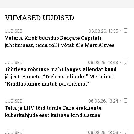
VIIMASED UUDISED
UUDISED
06.08.26, 13:55
Valeria Kiisk taandub Redgate Capitali
juhtimisest, tema rolli võtab üle Mart Altvee
UUDISED
06.08.26, 13:48
Töötleva tööstuse maht langes viiendat kuud
järjest. Eamets: “Teeb murelikuks.” Mertsina:
“Kindlustunne näitab paranemist”
UUDISED
06.08.26, 13:24
Telia ja LHV tõid turule Telia erakliente
küberkahjude eest kaitsva kindlustuse
UUDISED
06.08.26, 13:06