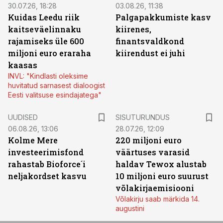
30.07.26, 18:28
03.08.26, 11:38
Kuidas Leedu riik
Palgapakkumiste kasv
kaitseväelinnaku
kiirenes,
rajamiseks üle 600
finantsvaldkond
miljoni euro eraraha
kiirendust ei juhi
kaasas
INVL: "Kindlasti oleksime
huvitatud sarnasest dialoogist
Eesti valitsuse esindajatega"
ST
UUDISED
SISUTURUNDUS
06.08.26, 13:06
28.07.26, 12:09
Kolme Mere
220 miljoni euro
investeerimisfond
väärtuses varasid
rahastab Bioforce´i
haldav Tewox alustab
neljakordset kasvu
10 miljoni euro suurust
võlakirjaemisiooni
Võlakirju saab märkida 14.
augustini