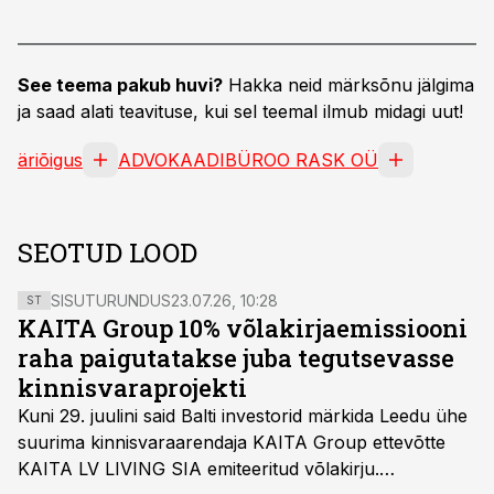
See teema pakub huvi?
Hakka neid märksõnu jälgima
ja saad alati teavituse, kui sel teemal ilmub midagi uut!
äriõigus
ADVOKAADIBÜROO RASK OÜ
SEOTUD LOOD
SISUTURUNDUS
23.07.26, 10:28
ST
KAITA Group 10% võlakirjaemissiooni
raha paigutatakse juba tegutsevasse
kinnisvaraprojekti
Kuni 29. juulini said Balti investorid märkida Leedu ühe
suurima kinnisvaraarendaja KAITA Group ettevõtte
KAITA LV LIVING SIA emiteeritud võlakirju.