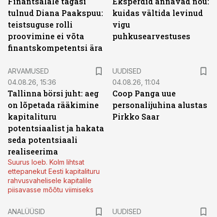
Finantsalale tagasi
Eksperdid annavad nõu:
tulnud Diana Paakspuu:
kuidas vältida levinud
teistsuguse rolli
vigu
proovimine ei võta
puhkusearvestuses
finantskompetentsi ära
ARVAMUSED
UUDISED
04.08.26, 15:36
04.08.26, 11:04
Tallinna börsi juht: aeg
Coop Panga uue
on lõpetada rääkimine
personalijuhina alustas
kapitalituru
Pirkko Saar
potentsiaalist ja hakata
seda potentsiaali
realiseerima
Suurus loeb. Kolm lihtsat
ettepanekut Eesti kapitalituru
rahvusvahelisele kapitalile
piisavasse mõõtu viimiseks
ANALÜÜSID
UUDISED