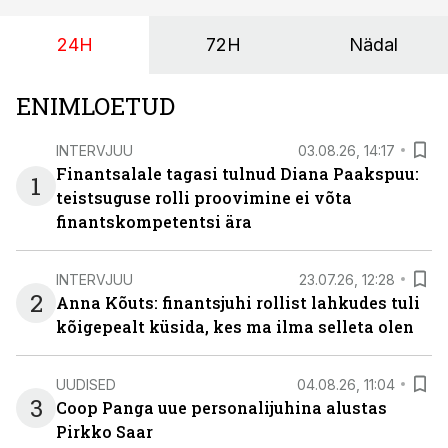
augustini.
24H
72H
Nädal
ENIMLOETUD
INTERVJUU
03.08.26, 14:17
Finantsalale tagasi tulnud Diana Paakspuu:
1
teistsuguse rolli proovimine ei võta
finantskompetentsi ära
INTERVJUU
23.07.26, 12:28
2
Anna Kõuts: finantsjuhi rollist lahkudes tuli
kõigepealt küsida, kes ma ilma selleta olen
UUDISED
04.08.26, 11:04
3
Coop Panga uue personalijuhina alustas
Pirkko Saar