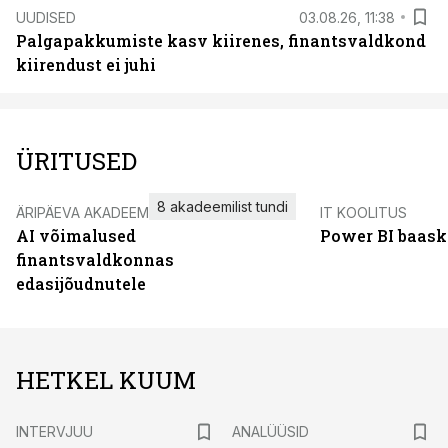
UUDISED
03.08.26, 11:38
Palgapakkumiste kasv kiirenes, finantsvaldkond
kiirendust ei juhi
ÜRITUSED
8 akadeemilist tundi
ÄRIPÄEVA AKADEEMIA
IT KOOLITUS
AI võimalused
Power BI baask
finantsvaldkonnas
edasijõudnutele
HETKEL KUUM
INTERVJUU
ANALÜÜSID