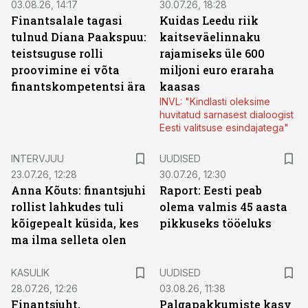
03.08.26, 14:17
30.07.26, 18:28
Finantsalale tagasi
Kuidas Leedu riik
tulnud Diana Paakspuu:
kaitseväelinnaku
teistsuguse rolli
rajamiseks üle 600
proovimine ei võta
miljoni euro eraraha
finantskompetentsi ära
kaasas
INVL: "Kindlasti oleksime
huvitatud sarnasest dialoogist
Eesti valitsuse esindajatega"
INTERVJUU
UUDISED
23.07.26, 12:28
30.07.26, 12:30
Anna Kõuts: finantsjuhi
Raport: Eesti peab
rollist lahkudes tuli
olema valmis 45 aasta
kõigepealt küsida, kes
pikkuseks tööeluks
ma ilma selleta olen
KASULIK
UUDISED
28.07.26, 12:26
03.08.26, 11:38
Finantsjuht,
Palgapakkumiste kasv