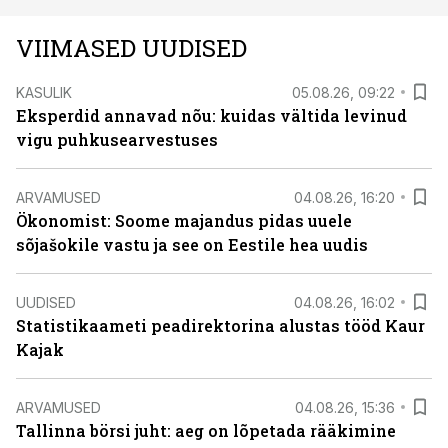
VIIMASED UUDISED
KASULIK
05.08.26, 09:22
Eksperdid annavad nõu: kuidas vältida levinud
vigu puhkusearvestuses
ARVAMUSED
04.08.26, 16:20
Ökonomist: Soome majandus pidas uuele
sõjašokile vastu ja see on Eestile hea uudis
UUDISED
04.08.26, 16:02
Statistikaameti peadirektorina alustas tööd Kaur
Kajak
ARVAMUSED
04.08.26, 15:36
Tallinna börsi juht: aeg on lõpetada rääkimine