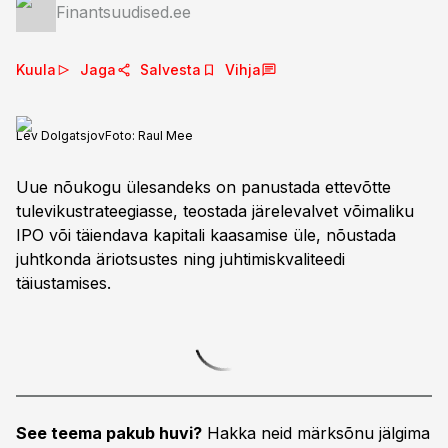
Finantsuudised.ee
Kuula
Jaga
Salvesta
Vihja
Lev Dolgatsjov
Foto:
Raul Mee
Uue nõukogu ülesandeks on panustada ettevõtte
tulevikustrateegiasse, teostada järelevalvet võimaliku
IPO või täiendava kapitali kaasamise üle, nõustada
juhtkonda äriotsustes ning juhtimiskvaliteedi
täiustamises.
See teema pakub huvi?
Hakka neid märksõnu jälgima