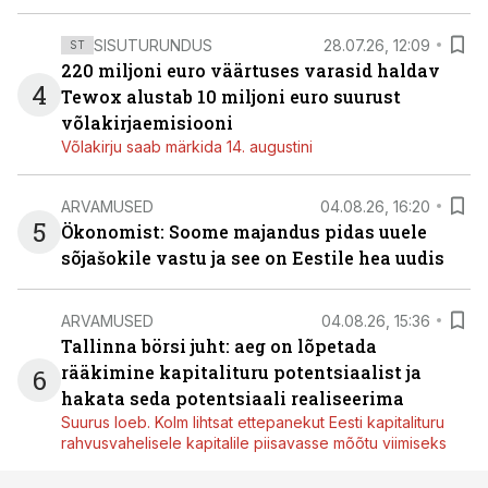
SISUTURUNDUS
28.07.26, 12:09
ST
220 miljoni euro väärtuses varasid haldav
4
Tewox alustab 10 miljoni euro suurust
võlakirjaemisiooni
Võlakirju saab märkida 14. augustini
ARVAMUSED
04.08.26, 16:20
5
Ökonomist: Soome majandus pidas uuele
sõjašokile vastu ja see on Eestile hea uudis
ARVAMUSED
04.08.26, 15:36
Tallinna börsi juht: aeg on lõpetada
rääkimine kapitalituru potentsiaalist ja
6
hakata seda potentsiaali realiseerima
Suurus loeb. Kolm lihtsat ettepanekut Eesti kapitalituru
rahvusvahelisele kapitalile piisavasse mõõtu viimiseks