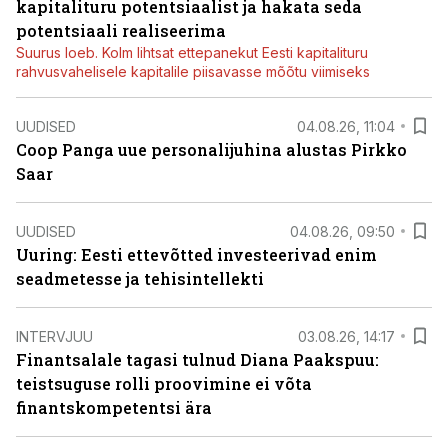
kapitalituru potentsiaalist ja hakata seda
potentsiaali realiseerima
Suurus loeb. Kolm lihtsat ettepanekut Eesti kapitalituru
rahvusvahelisele kapitalile piisavasse mõõtu viimiseks
UUDISED
04.08.26, 11:04
Coop Panga uue personalijuhina alustas Pirkko
Saar
UUDISED
04.08.26, 09:50
Uuring: Eesti ettevõtted investeerivad enim
seadmetesse ja tehisintellekti
INTERVJUU
03.08.26, 14:17
Finantsalale tagasi tulnud Diana Paakspuu:
teistsuguse rolli proovimine ei võta
finantskompetentsi ära