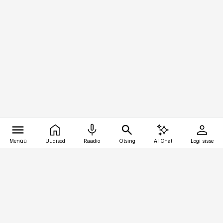
Menüü
Uudised
Raadio
Otsing
AI Chat
Logi sisse
Vana-Lõuna 39/1, 19094 Tallinn
(+372) 667 0111