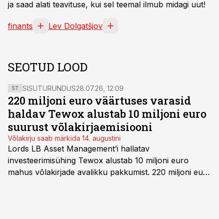
ja saad alati teavituse, kui sel teemal ilmub midagi uut!
finants
Lev Dolgatšjov
SEOTUD LOOD
SISUTURUNDUS
28.07.26, 12:09
ST
220 miljoni euro väärtuses varasid
haldav Tewox alustab 10 miljoni euro
suurust võlakirjaemisiooni
Võlakirju saab märkida 14. augustini
Lords LB Asset Management’i hallatav
investeerimisühing Tewox alustab 10 miljoni euro
mahus võlakirjade avalikku pakkumist. 220 miljoni euro
suurust kaubanduskinnisvara portfelli haldav äriühing
pakub Baltimaade investoritele 8% aastatootlust
(intressi), võlakirjade märkimine kestab kuni 14.