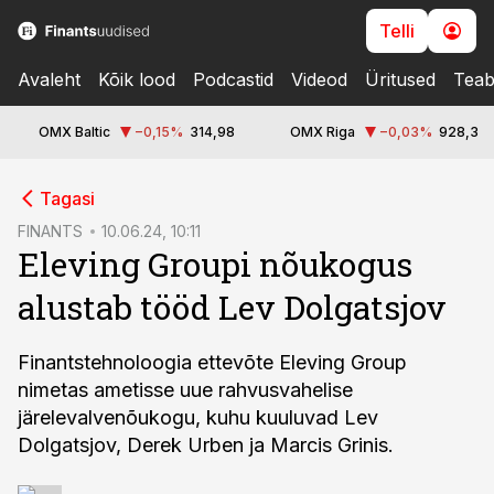
Telli
Avaleht
Kõik lood
Podcastid
Videod
Üritused
Teab
OMX Baltic
−0,15
%
314,98
OMX Riga
−0,03
%
928,3
cebook
Tagasi
Twitter)
FINANTS
10.06.24, 10:11
Eleving Groupi nõukogus
kedIn
alustab tööd Lev Dolgatsjov
ail
k
Finantstehnoloogia ettevõte Eleving Group
nimetas ametisse uue rahvusvahelise
järelevalvenõukogu, kuhu kuuluvad Lev
Dolgatsjov, Derek Urben ja Marcis Grinis.