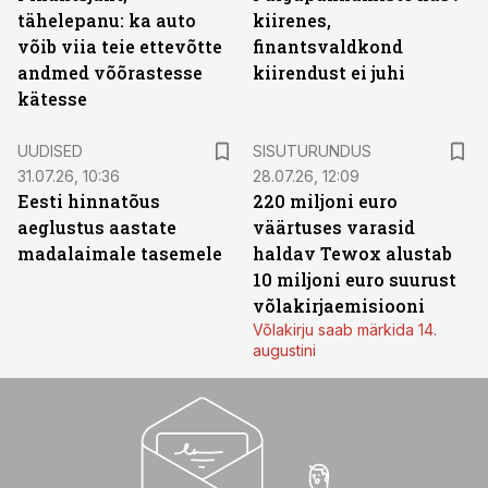
tähelepanu: ka auto
kiirenes,
võib viia teie ettevõtte
finantsvaldkond
andmed võõrastesse
kiirendust ei juhi
kätesse
ST
UUDISED
SISUTURUNDUS
31.07.26, 10:36
28.07.26, 12:09
Eesti hinnatõus
220 miljoni euro
aeglustus aastate
väärtuses varasid
madalaimale tasemele
haldav Tewox alustab
10 miljoni euro suurust
võlakirjaemisiooni
Võlakirju saab märkida 14.
augustini