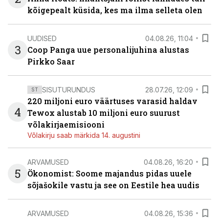
kõigepealt küsida, kes ma ilma selleta olen
UUDISED
04.08.26, 11:04
3
Coop Panga uue personalijuhina alustas
Pirkko Saar
SISUTURUNDUS
28.07.26, 12:09
ST
220 miljoni euro väärtuses varasid haldav
4
Tewox alustab 10 miljoni euro suurust
võlakirjaemisiooni
Võlakirju saab märkida 14. augustini
ARVAMUSED
04.08.26, 16:20
5
Ökonomist: Soome majandus pidas uuele
sõjašokile vastu ja see on Eestile hea uudis
ARVAMUSED
04.08.26, 15:36