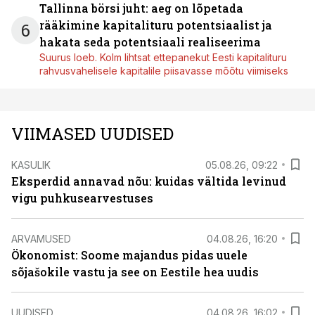
Tallinna börsi juht: aeg on lõpetada
rääkimine kapitalituru potentsiaalist ja
6
hakata seda potentsiaali realiseerima
Suurus loeb. Kolm lihtsat ettepanekut Eesti kapitalituru
rahvusvahelisele kapitalile piisavasse mõõtu viimiseks
VIIMASED UUDISED
KASULIK
05.08.26, 09:22
Eksperdid annavad nõu: kuidas vältida levinud
vigu puhkusearvestuses
ARVAMUSED
04.08.26, 16:20
Ökonomist: Soome majandus pidas uuele
sõjašokile vastu ja see on Eestile hea uudis
UUDISED
04.08.26, 16:02