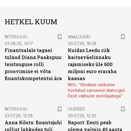
HETKEL KUUM
INTERVJUU
ANALÜÜSID
03.08.26, 14:17
30.07.26, 18:28
Finantsalale tagasi
Kuidas Leedu riik
tulnud Diana Paakspuu:
kaitseväelinnaku
teistsuguse rolli
rajamiseks üle 600
proovimine ei võta
miljoni euro eraraha
finantskompetentsi ära
kaasas
INVL: "Kindlasti oleksime
huvitatud sarnasest dialoogist
Eesti valitsuse esindajatega"
INTERVJUU
UUDISED
23.07.26, 12:28
30.07.26, 12:30
Anna Kõuts: finantsjuhi
Raport: Eesti peab
rollist lahkudes tuli
olema valmis 45 aasta