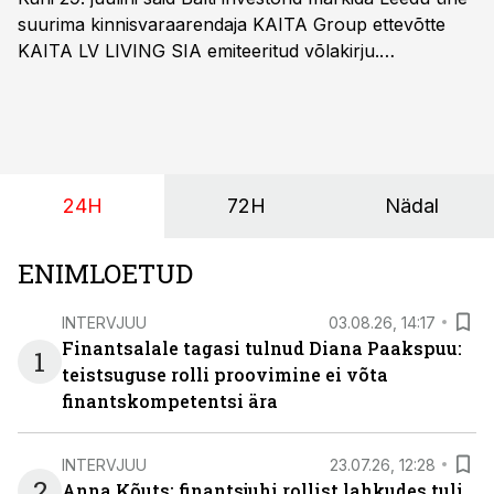
suurima kinnisvaraarendaja KAITA Group ettevõtte
KAITA LV LIVING SIA emiteeritud võlakirju.
Kaheaastased võlakirjad pakuvad 10% aastast intressi
ja minimaalne investeerimissumma on 1000 eurot.
24H
72H
Nädal
ENIMLOETUD
INTERVJUU
03.08.26, 14:17
Finantsalale tagasi tulnud Diana Paakspuu:
1
teistsuguse rolli proovimine ei võta
finantskompetentsi ära
INTERVJUU
23.07.26, 12:28
2
Anna Kõuts: finantsjuhi rollist lahkudes tuli