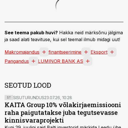
See teema pakub huvi?
Hakka neid märksõnu jälgima
ja saad alati teavituse, kui sel teemal ilmub midagi uut!
Makromajandus
finantseerimine
Eksport
Pangandus
LUMINOR BANK AS
SEOTUD LOOD
SISUTURUNDUS
23.07.26, 10:28
ST
KAITA Group 10% võlakirjaemissiooni
raha paigutatakse juba tegutsevasse
kinnisvaraprojekti
Kuni 29. juulini said Balti investorid märkida Leedu ühe