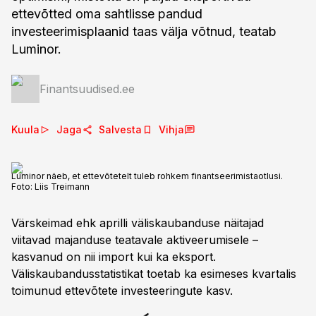
ettevõtted oma sahtlisse pandud
investeerimisplaanid taas välja võtnud, teatab
Luminor.
Finantsuudised.ee
Kuula
Jaga
Salvesta
Vihja
Luminor näeb, et ettevõtetelt tuleb rohkem finantseerimistaotlusi.
Foto:
Liis Treimann
Värskeimad ehk aprilli väliskaubanduse näitajad
viitavad majanduse teatavale aktiveerumisele –
kasvanud on nii import kui ka eksport.
Väliskaubandusstatistikat toetab ka esimeses kvartalis
toimunud ettevõtete investeeringute kasv.