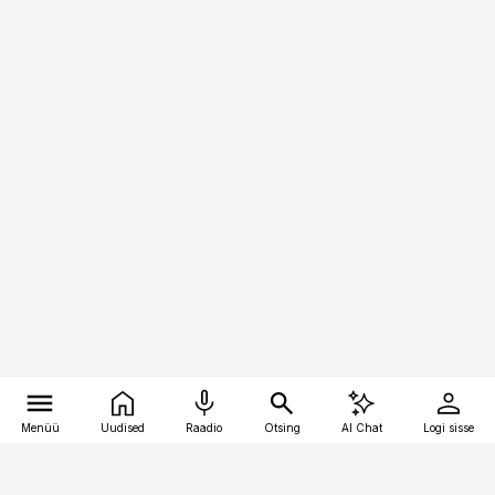
Menüü
Uudised
Raadio
Otsing
AI Chat
Logi sisse