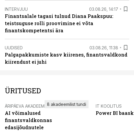
INTERVJUU
03.08.26, 14:17
Finantsalale tagasi tulnud Diana Paakspuu:
teistsuguse rolli proovimine ei võta
finantskompetentsi ära
UUDISED
03.08.26, 11:38
Palgapakkumiste kasv kiirenes, finantsvaldkond
kiirendust ei juhi
ÜRITUSED
8 akadeemilist tundi
ÄRIPÄEVA AKADEEMIA
IT KOOLITUS
AI võimalused
Power BI baask
finantsvaldkonnas
edasijõudnutele