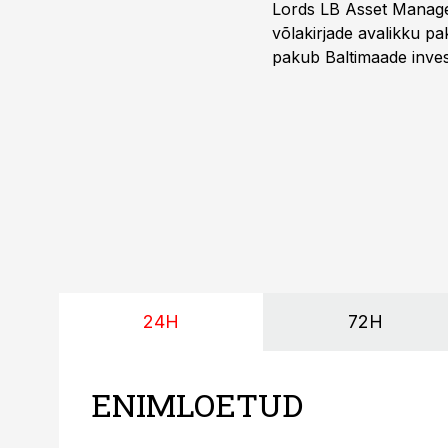
Lords LB Asset Managem
võlakirjade avalikku pa
pakub Baltimaade invest
augustini.
24H
72H
ENIMLOETUD