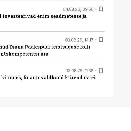
04.08.26, 09:50
ed investeerivad enim seadmetesse ja
03.08.26, 14:17
lnud Diana Paakspuu: teistsuguse rolli
nantskompetentsi ära
03.08.26, 11:38
iirenes, finantsvaldkond kiirendust ei