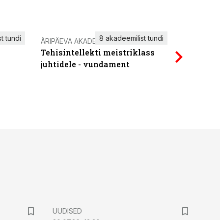
t tundi
8 akadeemilist tundi
ÄRIPÄEVA AKADEEMIA
IT KOOLIT
Tehisintellekti meistriklass
Power Qu
juhtidele - vundament
UUDISED