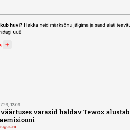
kub huvi?
Hakka neid märksõnu jälgima ja saad alati teavitu
idagi uut!
ne
7.26, 12:09
o väärtuses varasid haldav Tewox alustab 
jaemisiooni
augustini