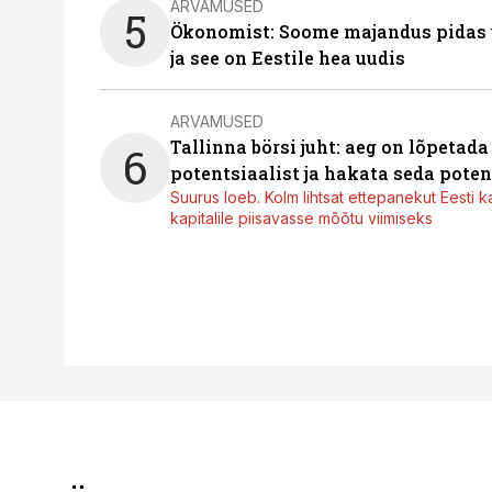
ARVAMUSED
5
Ökonomist: Soome majandus pidas u
ja see on Eestile hea uudis
ARVAMUSED
Tallinna börsi juht: aeg on lõpetad
6
potentsiaalist ja hakata seda poten
Suurus loeb. Kolm lihtsat ettepanekut Eesti k
kapitalile piisavasse mõõtu viimiseks