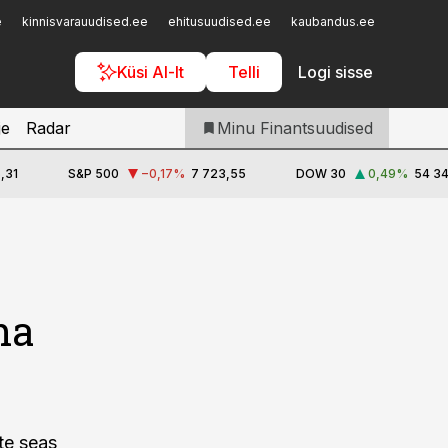
Iseteenindus
e
kinnisvarauudised.ee
ehitusuudised.ee
kaubandus.ee
toostusu
Telli Finantsuudised
Küsi AI-lt
Telli
Logi sisse
je
Radar
Minu Finantsuudised
,31
S&P 500
−0,17
%
7 723,55
DOW 30
0,49
%
54 34
ha
te seas