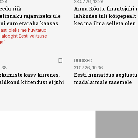
8:28
23.07.26, 12:28
eedu riik
Anna Kõuts: finantsjuhi r
elinnaku rajamiseks üle
lahkudes tuli kõigepealt 
oni euro eraraha kaasas
kes ma ilma selleta olen
lasti oleksime huvitatud
ialoogist Eesti valitsuse
ga"
UUDISED
1:38
31.07.26, 10:36
kumiste kasv kiirenes,
Eesti hinnatõus aeglustu
aldkond kiirendust ei juhi
madalaimale tasemele