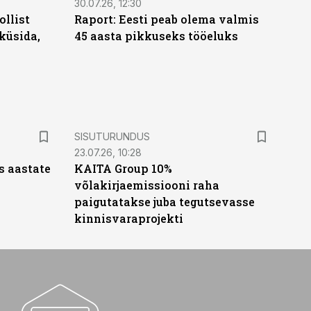
30.07.26, 12:30
ollist
Raport: Eesti peab olema valmis
küsida,
45 aasta pikkuseks tööeluks
ST
SISUTURUNDUS
23.07.26, 10:28
s aastate
KAITA Group 10%
võlakirjaemissiooni raha
paigutatakse juba tegutsevasse
kinnisvaraprojekti