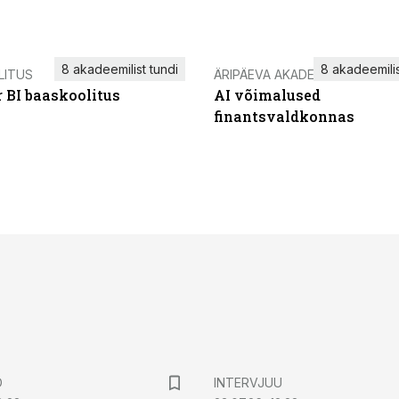
8 akadeemilist tundi
8 akadeemilis
LITUS
ÄRIPÄEVA AKADEEMIA
 BI baaskoolitus
AI võimalused
finantsvaldkonnas
D
INTERVJUU