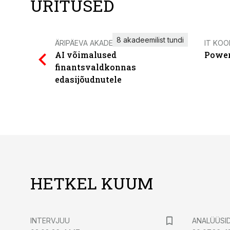
ÜRITUSED
8 akadeemilist tundi
ÄRIPÄEVA AKADEEMIA
IT KOO
AI võimalused
Power
finantsvaldkonnas
edasijõudnutele
HETKEL KUUM
INTERVJUU
ANALÜÜSI