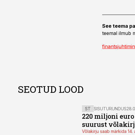
See teema pa
teemal ilmub m
finantsjuhtimi
SEOTUD LOOD
ST
SISUTURUNDUS
28.0
220 miljoni eur
suurust võlakir
Võlakirju saab märkida 14. 