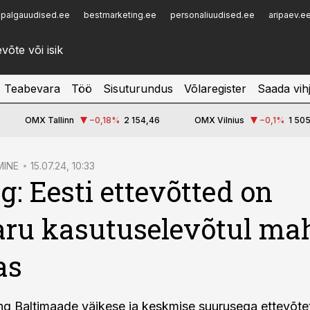
palgauudised.ee
bestmarketing.ee
personaliuudised.ee
aripaev.e
Infopank
Radar
Teabevara
Töö
Sisuturundus
Võlaregister
Saada vih
OMX Tallinn
−0,18
%
2 154,46
OMX Vilnius
−0,1
%
1 505
MINE
15.07.24, 10:33
g: Eesti ettevõtted on
aru kasutuselevõtul ma
as
ing Baltimaade väikese ja keskmise suurusega ettevõte