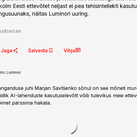
olm Eesti ettevõtet neljast ei pea tehisintellekti kasut
engusuunaks, näitas Luminori uuring.
udised.ee
Jaga
Salvesta
Vihja
oto:
Luminor
anganduse juhi Marjan Savtšenko sõnul on see mõneti mure
dlik AI-lahenduste kasutuselevõtt võib tulevikus meie ettev
imet pärssima hakata.