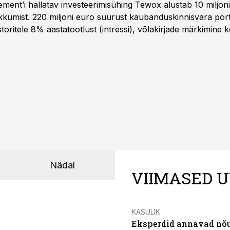
ent’i hallatav investeerimisühing Tewox alustab 10 miljo
kkumist. 220 miljoni euro suurust kaubanduskinnisvara portf
oritele 8% aastatootlust (intressi), võlakirjade märkimine k
Nädal
VIIMASED U
KASULIK
Eksperdid annavad nõu: