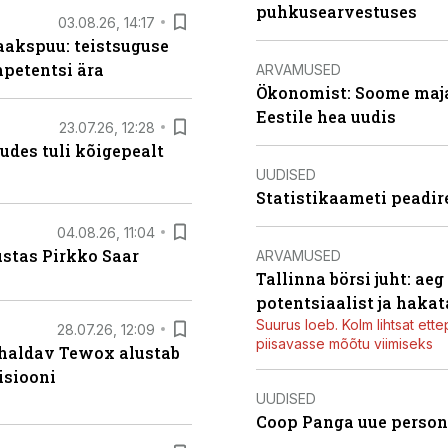
puhkusearvestuses
03.08.26, 14:17
aakspuu: teistsuguse
mpetentsi ära
ARVAMUSED
Ökonomist: Soome majan
Eestile hea uudis
23.07.26, 12:28
kudes tuli kõigepealt
UUDISED
Statistikaameti peadir
04.08.26, 11:04
ustas Pirkko Saar
ARVAMUSED
Tallinna börsi juht: ae
potentsiaalist ja hakat
Suurus loeb. Kolm lihtsat ette
28.07.26, 12:09
piisavasse mõõtu viimiseks
 haldav Tewox alustab
isiooni
UUDISED
Coop Panga uue persona