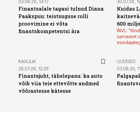
03.08.26, 14:17
30.07.26, 1
Finantsalale tagasi tulnud Diana
Kuidas L
Paakspuu: teistsuguse rolli
kaitsevä
proovimine ei võta
600 milj
finantskompetentsi ära
INVL: "Kind
sarnasest d
esindajate
KASULIK
UUDISED
28.07.26, 12:26
03.08.26, 1
Finantsjuht, tähelepanu: ka auto
Palgapak
võib viia teie ettevõtte andmed
finantsv
võõrastesse kätesse