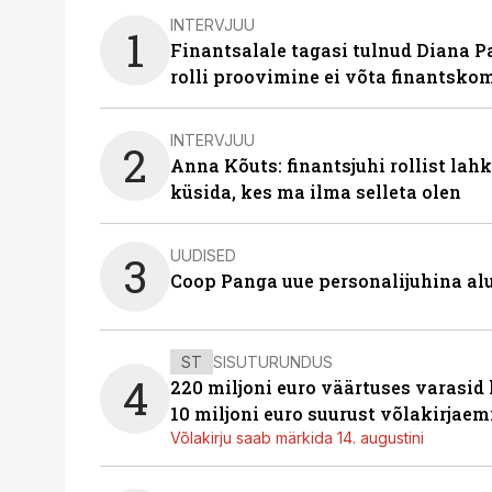
INTERVJUU
1
Finantsalale tagasi tulnud Diana P
rolli proovimine ei võta finantsko
INTERVJUU
2
Anna Kõuts: finantsjuhi rollist lah
küsida, kes ma ilma selleta olen
UUDISED
3
Coop Panga uue personalijuhina al
ST
SISUTURUNDUS
4
220 miljoni euro väärtuses varasid
10 miljoni euro suurust võlakirjaem
Võlakirju saab märkida 14. augustini