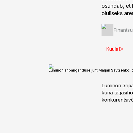
osundab, et k
oluliseks ar
Finantsu
Kuula
Luminori äripanganduse juht Marjan Savtšenko
F
Luminori ärip
kuna tagasihoi
konkurentsivõ