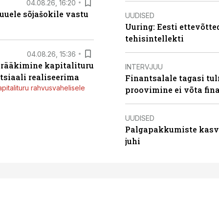
04.08.26, 16:20
uele sõjašokile vastu
UUDISED
Uuring: Eesti ettevõtt
tehisintellekti
04.08.26, 15:36
a rääkimine kapitalituru
INTERVJUU
tsiaali realiseerima
Finantsalale tagasi tu
apitalituru rahvusvahelisele
proovimine ei võta fi
UUDISED
Palgapakkumiste kasv k
juhi