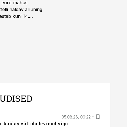
ni euro mahus
elli haldav äriühing
estab kuni 14.
UDISED
05.08.26, 09:22
 kuidas vältida levinud vigu