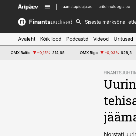
raamatupidaja.ee
aritehnoloogia.ee
kinnisvarauudised.ee
imelineajalugu.ee
logistikauudised.ee
imelineteadus.ee
Avaleht
Kõik lood
Podcastid
Videod
Üritused
OMX Baltic
−0,15
%
314,98
OMX Riga
−0,03
%
928,3
cebook
FINANTSJUHTI
Uurin
Twitter)
kedIn
tehis
ail
jääm
k
Norstati uur