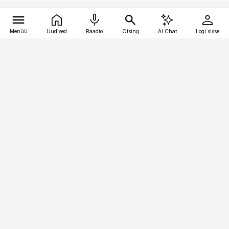
Menüü
Uudised
Raadio
Otsing
AI Chat
Logi sisse
Vana-Lõuna 39/1, 19094 Tallinn
(+372) 667 0111
finantsuudised@finantsuudised.ee
Telli
Reklaam
Firmast
Sisu kasutamisõigused
Ajakirjaniku
eetikakoodeks
Üldtingimused
Privaatsustingimused