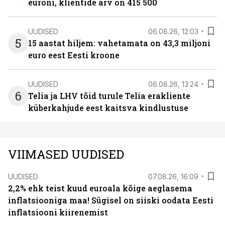
euroni, klientide arv on 415 500
UUDISED
06.08.26, 12:03
5
15 aastat hiljem: vahetamata on 43,3 miljoni
euro eest Eesti kroone
UUDISED
06.08.26, 13:24
6
Telia ja LHV tõid turule Telia erakliente
küberkahjude eest kaitsva kindlustuse
VIIMASED UUDISED
UUDISED
07.08.26, 16:09
2,2% ehk teist kuud euroala kõige aeglasema
inflatsiooniga maa! Sügisel on siiski oodata Eesti
inflatsiooni kiirenemist