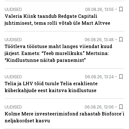
UUDISED
06.08.26, 13:55
Valeria Kiisk taandub Redgate Capitali
juhtimisest, tema rolli võtab üle Mart Altvee
UUDISED
06.08.26, 13:48
Töötleva tööstuse maht langes viiendat kuud
järjest. Eamets: “Teeb murelikuks.” Mertsina:
“Kindlustunne näitab paranemist”
UUDISED
06.08.26, 13:24
Telia ja LHV tõid turule Telia erakliente
küberkahjude eest kaitsva kindlustuse
UUDISED
06.08.26, 13:06
Kolme Mere investeerimisfond rahastab Bioforce´i
neljakordset kasvu