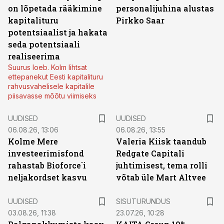
on lõpetada rääkimine
personalijuhina alustas
kapitalituru
Pirkko Saar
potentsiaalist ja hakata
seda potentsiaali
realiseerima
Suurus loeb. Kolm lihtsat
ettepanekut Eesti kapitalituru
rahvusvahelisele kapitalile
piisavasse mõõtu viimiseks
UUDISED
UUDISED
06.08.26, 13:06
06.08.26, 13:55
Kolme Mere
Valeria Kiisk taandub
investeerimisfond
Redgate Capitali
rahastab Bioforce´i
juhtimisest, tema rolli
neljakordset kasvu
võtab üle Mart Altvee
ST
UUDISED
SISUTURUNDUS
03.08.26, 11:38
23.07.26, 10:28