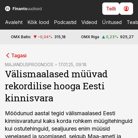
Telli
Avaleht
Kõik lood
Podcastid
Videod
Üritused
Teab
OMX Baltic
−0,04
%
315,18
OMX Riga
0,23
%
925,27
cebook
Tagasi
Twitter)
MAJANDUSPROGNOOS
17.01.25, 09:18
Välismaalased müüvad
kedIn
rekordilise hooga Eesti
ail
kinnisvara
k
Möödunud aastal tegid välismaalased Eesti
kinnisvaraturul kaks korda rohkem müügitehinguid
kui ostutehinguid, sealjuures enim müüsid
venelased ja soomlased, selgub Maa-ameti ja