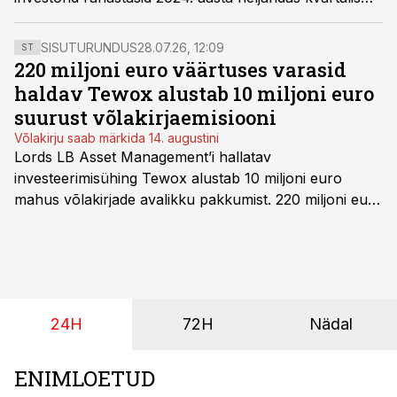
uusi kinnisvaraprojekte 20,6 miljoni euroga.
Väljamakseid tehti investoritele 36,3 miljoni euro
SISUTURUNDUS
28.07.26, 12:09
ST
ulatuses, sellest enam kui 3 miljonit moodustas
220 miljoni euro väärtuses varasid
intressitulu.
haldav Tewox alustab 10 miljoni euro
suurust võlakirjaemisiooni
Võlakirju saab märkida 14. augustini
Lords LB Asset Management’i hallatav
investeerimisühing Tewox alustab 10 miljoni euro
mahus võlakirjade avalikku pakkumist. 220 miljoni euro
suurust kaubanduskinnisvara portfelli haldav äriühing
pakub Baltimaade investoritele 8% aastatootlust
(intressi), võlakirjade märkimine kestab kuni 14.
augustini.
24H
72H
Nädal
ENIMLOETUD