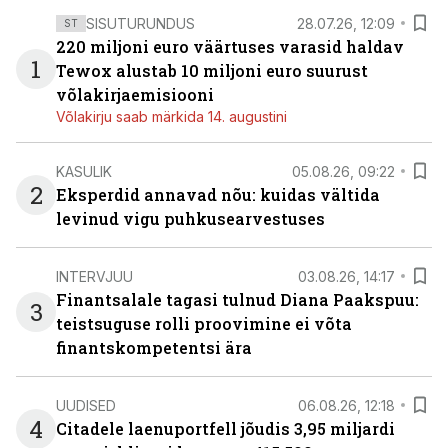
SISUTURUNDUS
28.07.26, 12:09
ST
220 miljoni euro väärtuses varasid haldav
1
Tewox alustab 10 miljoni euro suurust
võlakirjaemisiooni
Võlakirju saab märkida 14. augustini
KASULIK
05.08.26, 09:22
2
Eksperdid annavad nõu: kuidas vältida
levinud vigu puhkusearvestuses
INTERVJUU
03.08.26, 14:17
Finantsalale tagasi tulnud Diana Paakspuu:
3
teistsuguse rolli proovimine ei võta
finantskompetentsi ära
UUDISED
06.08.26, 12:18
4
Citadele laenuportfell jõudis 3,95 miljardi