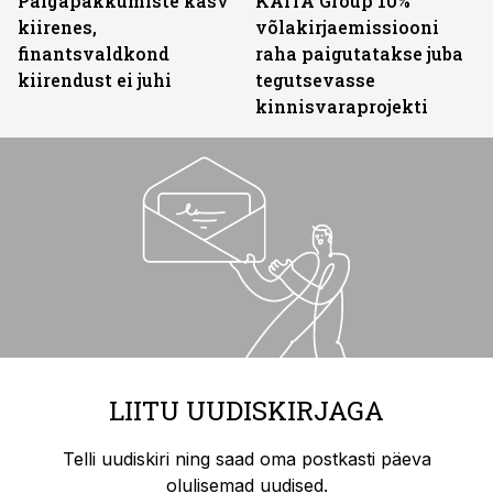
Palgapakkumiste kasv
KAITA Group 10%
kiirenes,
võlakirjaemissiooni
finantsvaldkond
raha paigutatakse juba
kiirendust ei juhi
tegutsevasse
kinnisvaraprojekti
LIITU UUDISKIRJAGA
Telli uudiskiri ning saad oma postkasti päeva
olulisemad uudised.