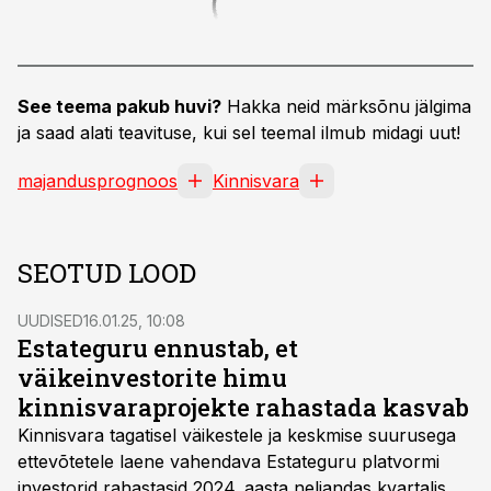
See teema pakub huvi?
Hakka neid märksõnu jälgima
ja saad alati teavituse, kui sel teemal ilmub midagi uut!
majandusprognoos
Kinnisvara
SEOTUD LOOD
UUDISED
16.01.25, 10:08
Estateguru ennustab, et
väikeinvestorite himu
kinnisvaraprojekte rahastada kasvab
Kinnisvara tagatisel väikestele ja keskmise suurusega
ettevõtetele laene vahendava Estateguru platvormi
investorid rahastasid 2024. aasta neljandas kvartalis