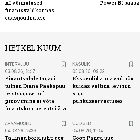
AI võimalused
Power BI baask
finantsvaldkonnas
edasijõudnutele
HETKEL KUUM
INTERVJUU
KASULIK
03.08.26, 14:17
05.08.26, 09:22
Finantsalale tagasi
Eksperdid annavad nõu:
tulnud Diana Paakspuu:
kuidas vältida levinud
teistsuguse rolli
vigu
proovimine ei võta
puhkusearvestuses
finantskompetentsi ära
ARVAMUSED
UUDISED
04.08.26, 15:36
04.08.26, 11:04
Tallinna börsi juht: aeg
Coop Panga uue