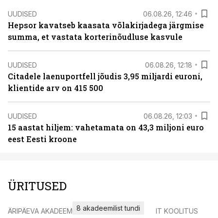
UUDISED
06.08.26, 12:46
Hepsor kavatseb kaasata võlakirjadega järgmise
summa, et vastata korterinõudluse kasvule
UUDISED
06.08.26, 12:18
Citadele laenuportfell jõudis 3,95 miljardi euroni,
klientide arv on 415 500
UUDISED
06.08.26, 12:03
15 aastat hiljem: vahetamata on 43,3 miljoni euro
eest Eesti kroone
ÜRITUSED
8 akadeemilist tundi
ÄRIPÄEVA AKADEEMIA
IT KOOLITUS