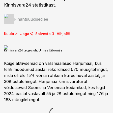
Kinnisvara24 statistikast.
Finantsuudised.ee
Kuula
Jaga
Salvesta
Vihja
Kinnisvara24 tegevjuht Urmas Uibomäe
Kõige aktiivsemad on välismaalased Harjumaal, kus
tehti möödunud aastal rekordilised 670 müügitehingut,
mida oli üle 15% võrra rohkem kui eelneval aastal, ja
308 ostutehingut. Harjumaa kinnisvaraturul
võidutsevad Soome ja Venemaa kodanikud, kes tegid
2024. aastal vastavalt 55 ja 28 ostutehingut ning 176 ja
168 müügitehingut.