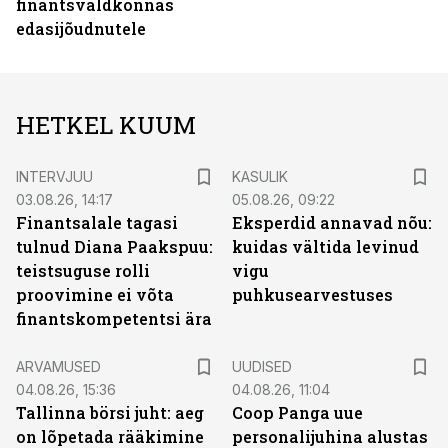
finantsvaldkonnas
edasijõudnutele
HETKEL KUUM
INTERVJUU
KASULIK
03.08.26, 14:17
05.08.26, 09:22
Finantsalale tagasi
Eksperdid annavad nõu:
tulnud Diana Paakspuu:
kuidas vältida levinud
teistsuguse rolli
vigu
proovimine ei võta
puhkusearvestuses
finantskompetentsi ära
ARVAMUSED
UUDISED
04.08.26, 15:36
04.08.26, 11:04
Tallinna börsi juht: aeg
Coop Panga uue
on lõpetada rääkimine
personalijuhina alustas