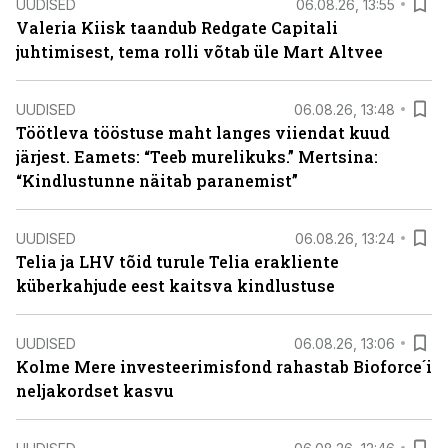
UUDISED
06.08.26, 13:55
Valeria Kiisk taandub Redgate Capitali
juhtimisest, tema rolli võtab üle Mart Altvee
UUDISED
06.08.26, 13:48
Töötleva tööstuse maht langes viiendat kuud
järjest. Eamets: “Teeb murelikuks.” Mertsina:
“Kindlustunne näitab paranemist”
UUDISED
06.08.26, 13:24
Telia ja LHV tõid turule Telia erakliente
küberkahjude eest kaitsva kindlustuse
UUDISED
06.08.26, 13:06
Kolme Mere investeerimisfond rahastab Bioforce´i
neljakordset kasvu