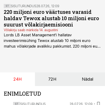
keskendub Lyfery tervisliku elustiili toetamisele ja
SISUTURUNDUS
28.07.26, 12:09
ST
ennetustegevustele, ühendades need kaks
220 miljoni euro väärtuses varasid
elukindlustusega.
haldav Tewox alustab 10 miljoni euro
suurust võlakirjaemisiooni
Võlakirju saab märkida 14. augustini
Lords LB Asset Management’i hallatav
investeerimisühing Tewox alustab 10 miljoni euro
mahus võlakirjade avalikku pakkumist. 220 miljoni euro
suurust kaubanduskinnisvara portfelli haldav äriühing
pakub Baltimaade investoritele 8% aastatootlust
(intressi), võlakirjade märkimine kestab kuni 14.
augustini.
24H
72H
Nädal
ENIMLOETUD
SISUTURUNDUS
28.07.26, 12:09
ST