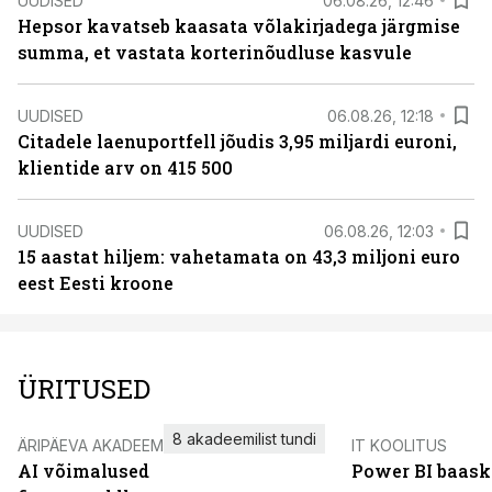
UUDISED
06.08.26, 12:46
Hepsor kavatseb kaasata võlakirjadega järgmise
summa, et vastata korterinõudluse kasvule
UUDISED
06.08.26, 12:18
Citadele laenuportfell jõudis 3,95 miljardi euroni,
klientide arv on 415 500
UUDISED
06.08.26, 12:03
15 aastat hiljem: vahetamata on 43,3 miljoni euro
eest Eesti kroone
ÜRITUSED
8 akadeemilist tundi
ÄRIPÄEVA AKADEEMIA
IT KOOLITUS
AI võimalused
Power BI baask