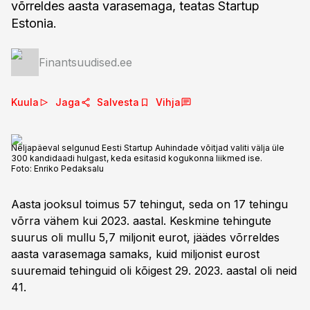
võrreldes aasta varasemaga, teatas Startup
Estonia.
Finantsuudised.ee
Kuula
Jaga
Salvesta
Vihja
Neljapäeval selgunud Eesti Startup Auhindade võitjad valiti välja üle
300 kandidaadi hulgast, keda esitasid kogukonna liikmed ise.
Foto:
Enriko Pedaksalu
Aasta jooksul toimus 57 tehingut, seda on 17 tehingu
võrra vähem kui 2023. aastal. Keskmine tehingute
suurus oli mullu 5,7 miljonit eurot, jäädes võrreldes
aasta varasemaga samaks, kuid miljonist eurost
suuremaid tehinguid oli kõigest 29. 2023. aastal oli neid
41.