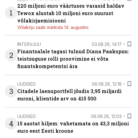
220 miljoni euro väärtuses varasid haldav
1
Tewox alustab 10 miljoni euro suurust
võlakirjaemisiooni
Võlakirju saab märkida 14. augustini
INTERVJUU
03.08.26, 14:17
Finantsalale tagasi tulnud Diana Paakspuu:
2
teistsuguse rolli proovimine ei võta
finantskompetentsi ära
UUDISED
06.08.26, 12:18
3
Citadele laenuportfell jõudis 3,95 miljardi
euroni, klientide arv on 415 500
UUDISED
06.08.26, 12:03
4
15 aastat hiljem: vahetamata on 43,3 miljoni
euro eest Eesti kroone