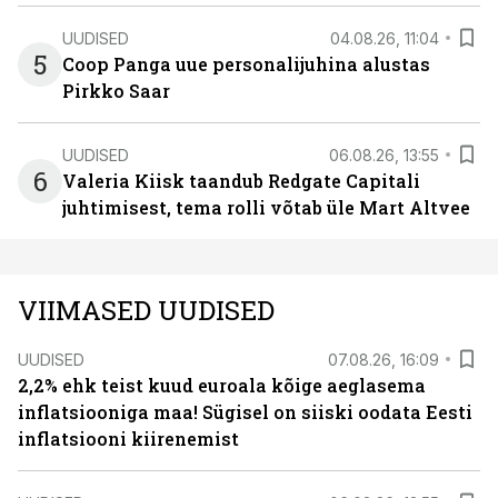
UUDISED
04.08.26, 11:04
5
Coop Panga uue personalijuhina alustas
Pirkko Saar
UUDISED
06.08.26, 13:55
6
Valeria Kiisk taandub Redgate Capitali
juhtimisest, tema rolli võtab üle Mart Altvee
VIIMASED UUDISED
UUDISED
07.08.26, 16:09
2,2% ehk teist kuud euroala kõige aeglasema
inflatsiooniga maa! Sügisel on siiski oodata Eesti
inflatsiooni kiirenemist