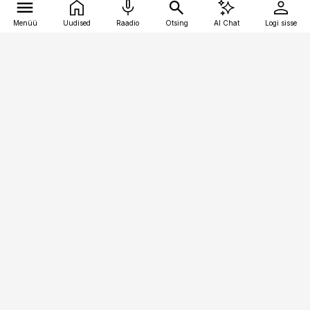
Menüü
Uudised
Raadio
Otsing
AI Chat
Logi sisse
Vana-Lõuna 39/1, 19094 Tallinn
(+372) 667 0111
finantsuudised@finantsuudised.ee
Telli
Reklaam
Firmast
Sisu kasutamisõigused
Ajakirjaniku
eetikakoodeks
Üldtingimused
Privaatsustingimused
Küpsiste poliitika
KKK