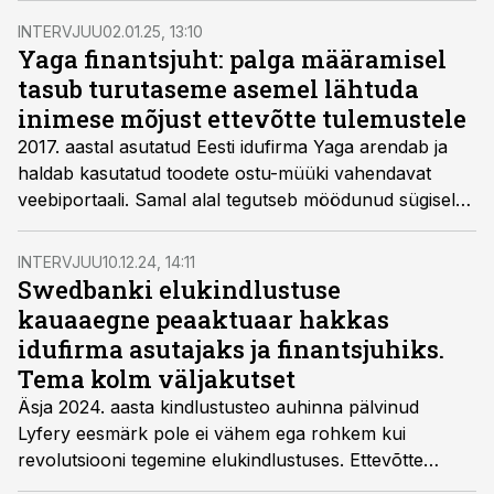
raha investeerib ja kulutab.
INTERVJUU
02.01.25, 13:10
Yaga finantsjuht: palga määramisel
tasub turutaseme asemel lähtuda
inimese mõjust ettevõtte tulemustele
2017. aastal asutatud Eesti idufirma Yaga arendab ja
haldab kasutatud toodete ostu-müüki vahendavat
veebiportaali. Samal alal tegutseb möödunud sügisel
rohkem kui viis miljardit eurot väärt ettevõtteks
hinnatud Vinted, Leedu ükssarvik. Ent kui Vinted on
INTERVJUU
10.12.24, 14:11
end sisse seadnud Euroopa suurtel turgudel, siis Yaga
Swedbanki elukindlustuse
tegutseb lisaks Eestile Aafrikas, millega paljude Eesti
kauaaegne peaaktuaar hakkas
investorite jaoks seondub õnnetu autorendifirma
idufirma asutajaks ja finantsjuhiks.
Planet42. Yaga plaanidest rääkis Finantsuudistele
Tema kolm väljakutset
ettevõtte finantsjuht ja kaasasutaja Karl Erik Kotkas.
Äsja 2024. aasta kindlustusteo auhinna pälvinud
Lyfery eesmärk pole ei vähem ega rohkem kui
revolutsiooni tegemine elukindlustuses. Ettevõtte
kaasasutaja ja finantsjuhi Veikko Tamlaki sõnul