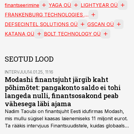
finantseerimine
YAGA OÜ
LIGHTYEAR OÜ
FRANKENBURG TECHNOLOGIES OÜ
DEFSECINTEL SOLUTIONS OÜ
GSCAN OÜ
KATANA OÜ
BOLT TECHNOLOGY OÜ
SEOTUD LOOD
INTERVJUU
14.01.25, 11:16
Modashi finantsjuht järgib kaht
põhimõtet: pangakonto saldo ei tohi
langeda nulli, finantsosakond peab
vähesega läbi ajama
Nadim Taoubi on finantsjuht Eesti idufirmas Modash,
mis mullu sügisel kaasas laienemiseks 11 miljonit eurot.
Ta rääkis intervjuus Finantsuudistele, kuidas globaalset
influencer-turunduse platvormi ehitav ettevõtete seda