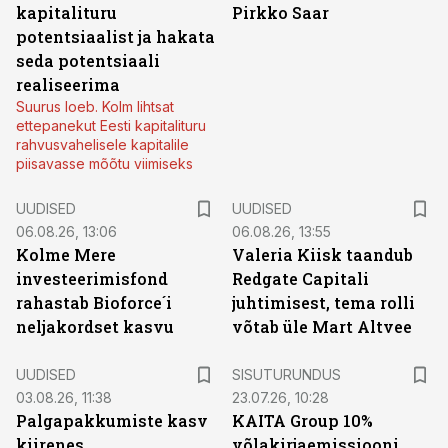
kapitalituru
Pirkko Saar
potentsiaalist ja hakata
seda potentsiaali
realiseerima
Suurus loeb. Kolm lihtsat
ettepanekut Eesti kapitalituru
rahvusvahelisele kapitalile
piisavasse mõõtu viimiseks
UUDISED
UUDISED
06.08.26, 13:06
06.08.26, 13:55
Kolme Mere
Valeria Kiisk taandub
investeerimisfond
Redgate Capitali
rahastab Bioforce´i
juhtimisest, tema rolli
neljakordset kasvu
võtab üle Mart Altvee
ST
UUDISED
SISUTURUNDUS
03.08.26, 11:38
23.07.26, 10:28
Palgapakkumiste kasv
KAITA Group 10%
kiirenes,
võlakirjaemissiooni