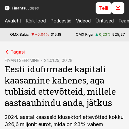
Telli
Avaleht
Kõik lood
Podcastid
Videod
Üritused
Teab
OMX Baltic
−0,04
%
315,18
OMX Riga
0,23
%
925,27
cebook
Tagasi
Twitter)
FINANTSEERIMINE
24.01.25, 00:28
Eesti idufirmade kapitali
kedIn
kaasamine kahenes, aga
ail
tublisid ettevõtteid, millele
k
aastaauhindu anda, jätkus
2024. aastal kaasasid idusektori ettevõtted kokku
326,6 miljonit eurot, mida on 23% vähem