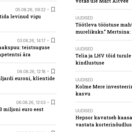
võtab üle Mart Altvee
05.08.26, 09:22
tida levinud vigu
UUDISED
Töötleva tööstuse maht 
murelikuks.” Mertsina:
03.08.26, 14:17
aakspuu: teistsuguse
UUDISED
mpetentsi ära
Telia ja LHV tõid turul
kindlustuse
06.08.26, 12:18
ljardi euroni, klientide
UUDISED
Kolme Mere investeerim
kasvu
06.08.26, 12:03
3 miljoni euro eest
UUDISED
Hepsor kavatseb kaasa
vastata korterinõudlus