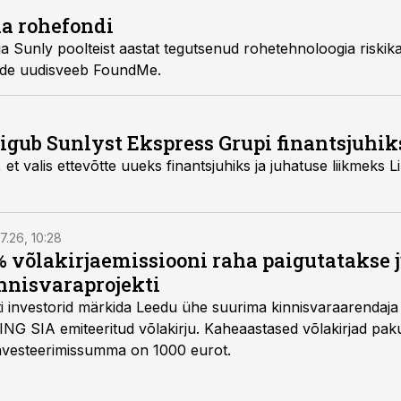
a rohefondi
a Sunly poolteist aastat tegutsenud rohetehnoloogia riskika
made uudisveeb FoundMe.
liigub Sunlyst Ekspress Grupi finantsjuhik
t valis ettevõtte uueks finantsjuhiks ja juhatuse liikmeks Lili
7.26, 10:28
 võlakirjaemissiooni raha paigutatakse 
nnisvaraprojekti
Balti investorid märkida Leedu ühe suurima kinnisvaraarenda
ING SIA emiteeritud võlakirju. Kaheaastased võlakirjad pa
 investeerimissumma on 1000 eurot.