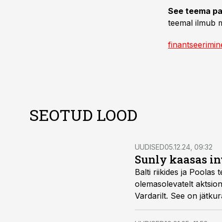
See teema pa
teemal ilmub m
finantseerimin
SEOTUD LOOD
UUDISED
05.12.24, 09:32
Sunly kaasas inv
Balti riikides ja Poolas
olemasolevatelt aktsio
Vardarilt. See on jätku