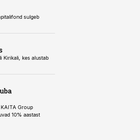
pitalifond sulgeb
s
 Kirikali, kes alustab
juba
ja KAITA Group
kuvad 10% aastast