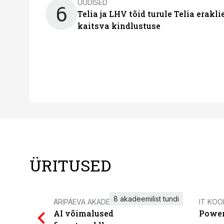
UUDISED
6
Telia ja LHV tõid turule Telia erakl
kaitsva kindlustuse
ÜRITUSED
8 akadeemilist tundi
ÄRIPÄEVA AKADEEMIA
IT KOO
AI võimalused
Power