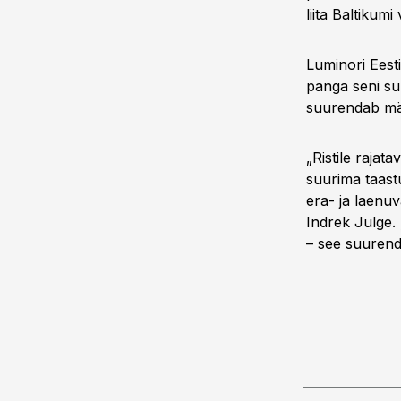
liita Baltiku
Luminori Eest
panga seni su
suurendab mär
„Ristile rajat
suurima taast
era- ja laenuv
Indrek Julge.
– see suurenda