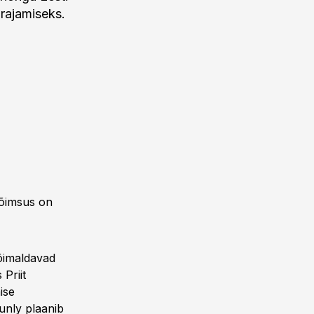
 rajamiseks.
võimsus on
võimaldavad
 Priit
ise
unly plaanib