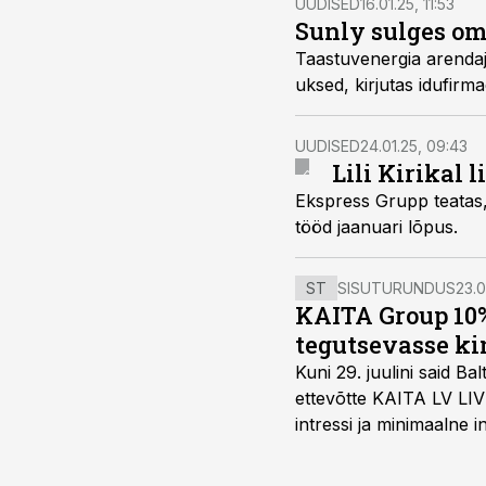
UUDISED
16.01.25, 11:53
Sunly sulges om
Taastuvenergia arendaj
uksed, kirjutas idufir
UUDISED
24.01.25, 09:43
Lili Kirikal 
Ekspress Grupp teatas, e
tööd jaanuari lõpus.
ST
SISUTURUNDUS
23.0
KAITA Group 10%
tegutsevasse ki
Kuni 29. juulini said 
ettevõtte KAITA LV LIV
intressi ja minimaalne