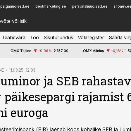
palgauudised.ee
bestmarketing.ee
personaliuudised.ee
aripaev.e
Infopank
Radar
Teabevara
Töö
Sisuturundus
Võlaregister
Saada vih
OMX Tallinn
−0,06
%
2 157,09
OMX Vilnius
−0,16
%
1 5
NE
11.03.25, 12:03
Luminor ja SEB rahasta
 päikesepargi rajamist 
ni euroga
steerimispank (EIB) laenab koos kohalike SEB ja Lumi