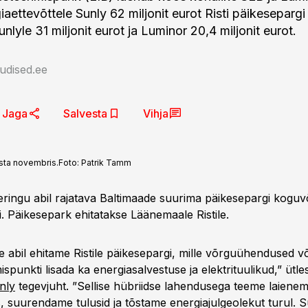
aettevõttele Sunly 62 miljonit eurot Risti päikesepargi
nlyle 31 miljonit eurot ja Luminor 20,4 miljonit eurot.
udised.ee
Jaga
Salvesta
Vihja
asta novembris.
Foto:
Patrik Tamm
eeringu abil rajatava Baltimaade suurima päikesepargi kogu
. Päikesepark ehitatakse Läänemaale Ristile.
e abil ehitame Ristile päikesepargi, mille võrguühendused 
ispunkti lisada ka energiasalvestuse ja elektrituulikud,” ütles
nly
tegevjuht. ”Sellise hübriidse lahendusega teeme laienem
, suurendame tulusid ja tõstame energiajulgeolekut turul. S