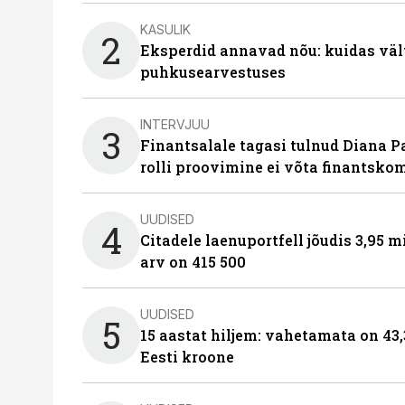
KASULIK
2
Eksperdid annavad nõu: kuidas väl
puhkusearvestuses
INTERVJUU
3
Finantsalale tagasi tulnud Diana P
rolli proovimine ei võta finantsko
UUDISED
4
Citadele laenuportfell jõudis 3,95 mi
arv on 415 500
UUDISED
5
15 aastat hiljem: vahetamata on 43,
Eesti kroone