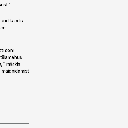
ust.”
sündikaadis
see
ti seni
l täismahus
a,“ märkis
 majapidamist