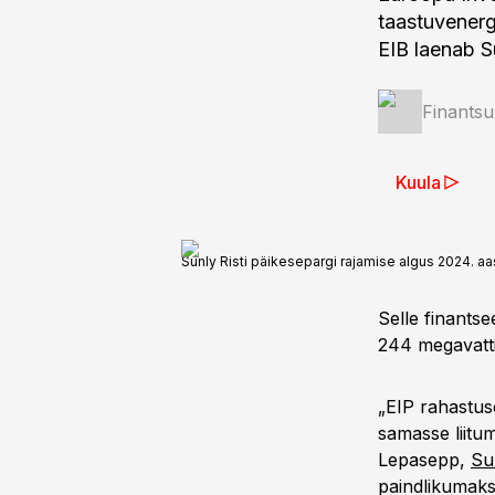
taastuvenergi
EIB laenab Su
Finantsu
Kuula
Sunly Risti päikesepargi rajamise algus 2024. a
Selle finants
244 megavatti
„EIP rahastus
samasse liitum
Lepasepp,
Su
paindlikumaks