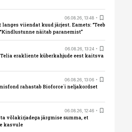
06.08.26, 13:48
langes viiendat kuud järjest. Eamets: “Teeb
 “Kindlustunne näitab paranemist”
06.08.26, 13:24
e Telia erakliente küberkahjude eest kaitsva
06.08.26, 13:06
isfond rahastab Bioforce´i neljakordset
06.08.26, 12:46
ta võlakirjadega järgmise summa, et
e kasvule