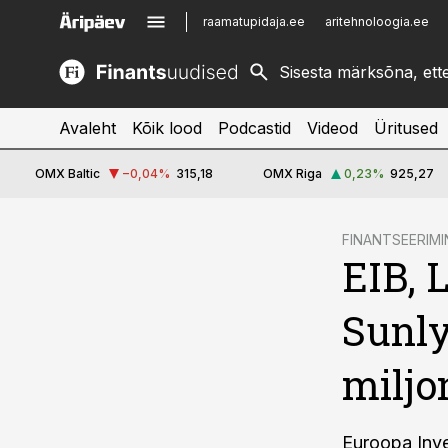
raamatupidaja.ee
aritehnoloogia.ee
kinnisvarauudised.ee
imelineajalugu.ee
logistikauudised.ee
imelineteadus.ee
Avaleht
Kõik lood
Podcastid
Videod
Üritused
OMX Baltic
−0,04
%
315,18
OMX Riga
0,23
%
925,27
cebook
FINANTSEERIMI
EIB, 
Twitter)
kedIn
Sunly
ail
miljo
k
Euroopa Inve