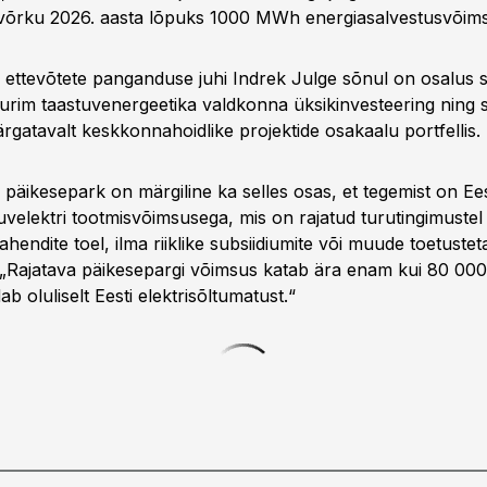
mi võrku 2026. aasta lõpuks 1000 MWh energiasalvestusvõims
i ettevõtete panganduse juhi Indrek Julge sõnul on osalus 
urim taastuvenergeetika valdkonna üksikinvesteering ning 
gatavalt keskkonnahoidlike projektide osakaalu portfellis.
av päikesepark on märgiline ka selles osas, et tegemist on Ees
uvelektri tootmisvõimsusega, mis on rajatud turutingimuste
ahendite toel, ilma riiklike subsiidiumite või muude toetustet
 „Rajatava päikesepargi võimsus katab ära enam kui 80 000
b oluliselt Eesti elektrisõltumatust.“