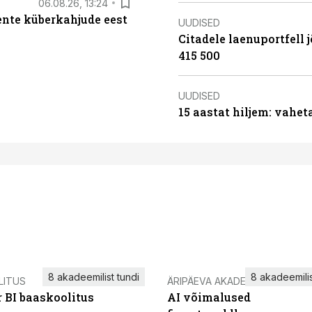
06.08.26, 13:24
iente küberkahjude eest
UUDISED
Citadele laenuportfell j
415 500
UUDISED
15 aastat hiljem: vahet
8 akadeemilist tundi
8 akadeemilis
LITUS
ÄRIPÄEVA AKADEEMIA
 BI baaskoolitus
AI võimalused