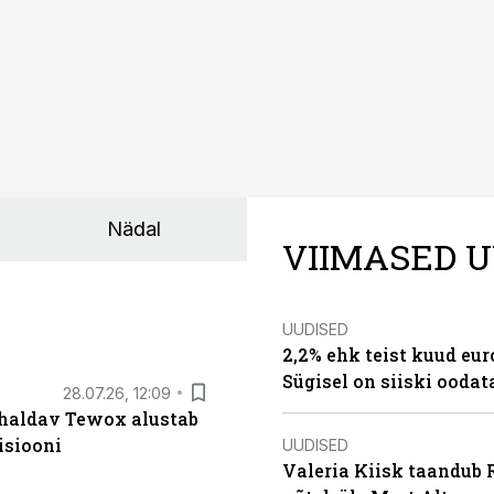
Nädal
VIIMASED U
UUDISED
2,2% ehk teist kuud eu
Sügisel on siiski oodat
28.07.26, 12:09
 haldav Tewox alustab
isiooni
UUDISED
Valeria Kiisk taandub R