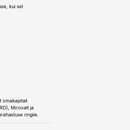
se, kui sel
t omakapitali
RD), Mirovalt ja
rahastuse ringile.