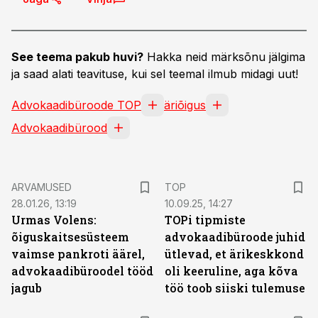
See teema pakub huvi?
Hakka neid märksõnu jälgima
ja saad alati teavituse, kui sel teemal ilmub midagi uut!
Advokaadibüroode TOP
äriõigus
Advokaadibürood
ARVAMUSED
TOP
28.01.26, 13:19
10.09.25, 14:27
Urmas Volens:
TOPi tipmiste
õiguskaitsesüsteem
advokaadibüroode juhid
vaimse pankroti äärel,
ütlevad, et ärikeskkond
advokaadibüroodel tööd
oli keeruline, aga kõva
jagub
töö toob siiski tulemuse
ST