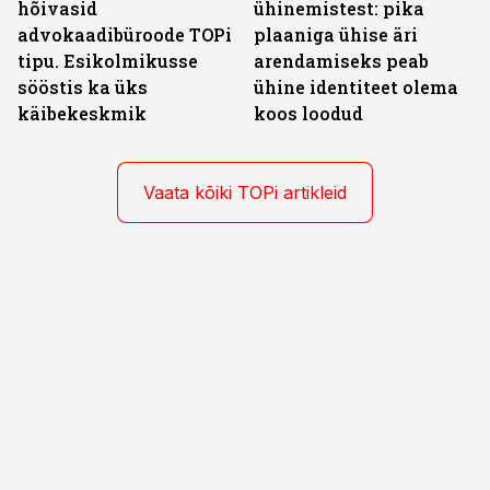
hõivasid
ühinemistest: pika
advokaadibüroode TOPi
plaaniga ühise äri
tipu. Esikolmikusse
arendamiseks peab
sööstis ka üks
ühine identiteet olema
käibekeskmik
koos loodud
Vaata kõiki TOPi artikleid