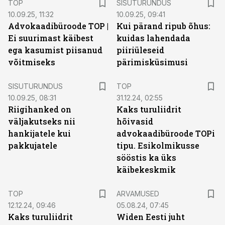
TOP
SISUTURUNDUS
10.09.25, 11:32
10.09.25, 09:41
Advokaadibüroode TOP |
Kui pärand ripub õhus:
Ei suurimast käibest
kuidas lahendada
ega kasumist piisanud
piiriüleseid
võitmiseks
pärimisküsimusi
ST
SISUTURUNDUS
TOP
10.09.25, 08:31
31.12.24, 02:55
Riigihanked on
Kaks turuliidrit
väljakutseks nii
hõivasid
hankijatele kui
advokaadibüroode TOPi
pakkujatele
tipu. Esikolmikusse
sööstis ka üks
käibekeskmik
TOP
ARVAMUSED
12.12.24, 09:46
05.08.24, 07:45
Kaks turuliidrit
Widen Eesti juht