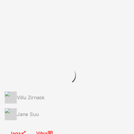
Villu Zirnask
Jane Suu
Jaga
Vihja