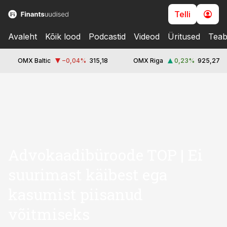
Telli
Avaleht
Kõik lood
Podcastid
Videod
Üritused
Teab
OMX Baltic
−0,04
%
315,18
OMX Riga
0,23
%
925,27
cebook
Twitter)
kedIn
ail
Advokaadibüroode TOP | Ei
k
suurimast käibest ega
kasumist piisanud
võitmiseks