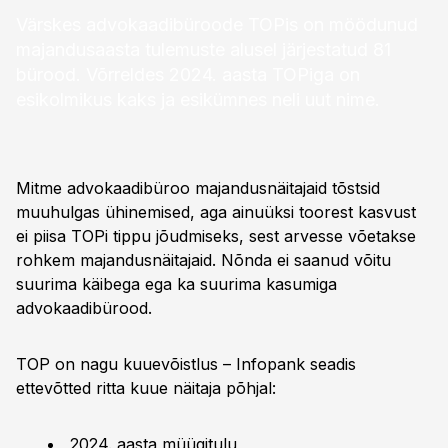
Värskes advokaadibüroode TOPis on möödunud
majandusaasta tulemuste alusel järjestatud 81
bürood. Võrreldes 2024. aasta TOPiga on
esikolmikus kaks ja esikümnes neli uut nime.
Mitme advokaadibüroo majandusnäitajaid tõstsid
muuhulgas ühinemised, aga ainuüksi toorest kasvust
ei piisa TOPi tippu jõudmiseks, sest arvesse võetakse
rohkem majandusnäitajaid. Nõnda ei saanud võitu
suurima käibega ega ka suurima kasumiga
advokaadibürood.
TOP on nagu kuuevõistlus – Infopank seadis
ettevõtted ritta kuue näitaja põhjal:
2024. aasta müügitulu,