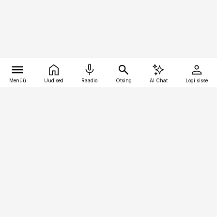
Menüü
Uudised
Raadio
Otsing
AI Chat
Logi sisse
Vana-Lõuna 39/1, 19094 Tallinn
(+372) 667 0111
finantsuudised@finantsuudised.ee
Telli
Reklaam
Firmast