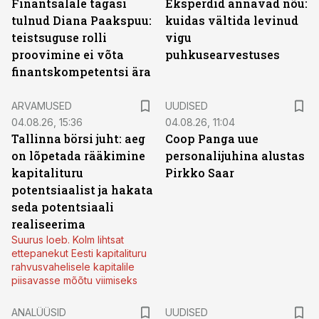
Finantsalale tagasi
Eksperdid annavad nõu:
tulnud Diana Paakspuu:
kuidas vältida levinud
teistsuguse rolli
vigu
proovimine ei võta
puhkusearvestuses
finantskompetentsi ära
ARVAMUSED
UUDISED
04.08.26, 15:36
04.08.26, 11:04
Tallinna börsi juht: aeg
Coop Panga uue
on lõpetada rääkimine
personalijuhina alustas
kapitalituru
Pirkko Saar
potentsiaalist ja hakata
seda potentsiaali
realiseerima
Suurus loeb. Kolm lihtsat
ettepanekut Eesti kapitalituru
rahvusvahelisele kapitalile
piisavasse mõõtu viimiseks
ANALÜÜSID
UUDISED