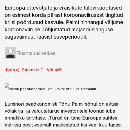
Euroopa ettevõtjate ja eraisikute tulevikuootused
on esimest korda pärast koroonaviirusest tingitud
kriisi pöördunud kasvule. Palmi hinnangul väljume
koroonaviiruse põhjustatud majanduslanguse
sügavaimast faasist suveperioodil.
Finantsuudised.ee
Jaga
Salvesta
Vihja
Luminori peaökonomist Tõnu Palm
Foto:
Liis Treimann
Luminori peaökonomisti Tõnu Palmi sõnul on aktsia-,
võlakirja- ja valuutaturud investoritele toonud juba
ennatliku tervituse. „Turud on täna Euroopa suhtes
märksa positiivsemalt meelestatud kui veel kuu tagasi.