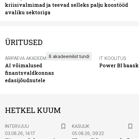
kriisivalmimad ja teevad selleks palju koostööd
avaliku sektoriga
ÜRITUSED
8 akadeemilist tundi
ÄRIPÄEVA AKADEEMIA
IT KOOLITUS
AI võimalused
Power BI baask
finantsvaldkonnas
edasijõudnutele
HETKEL KUUM
INTERVJUU
KASULIK
03.08.26, 14:17
05.08.26, 09:22