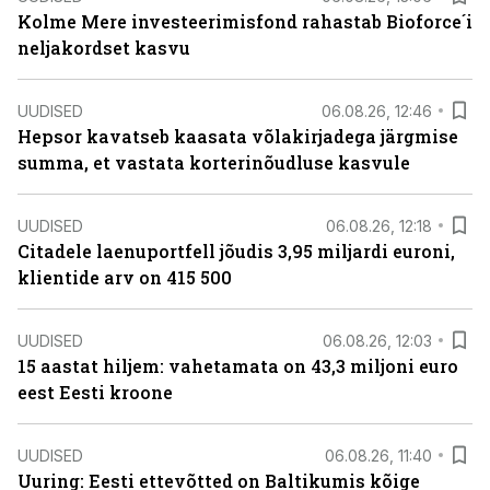
Kolme Mere investeerimisfond rahastab Bioforce´i
neljakordset kasvu
UUDISED
06.08.26, 12:46
Hepsor kavatseb kaasata võlakirjadega järgmise
summa, et vastata korterinõudluse kasvule
UUDISED
06.08.26, 12:18
Citadele laenuportfell jõudis 3,95 miljardi euroni,
klientide arv on 415 500
UUDISED
06.08.26, 12:03
15 aastat hiljem: vahetamata on 43,3 miljoni euro
eest Eesti kroone
UUDISED
06.08.26, 11:40
Uuring: Eesti ettevõtted on Baltikumis kõige