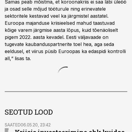
Samas peab mõistma, et koroonakriis ei saa läbi üleöö
ja osad selle mõjud tööturule ning erinevatele
sektoritele kestavad veel ka järgmistel aastatel.
Euroopa majanduse kriisieelsed mahud taastuvad
kõige varem järgmise aasta lõpus, kuid tõenäoliselt
pigem 2022. aasta kevadel. Eesti väljavaade on
tugevate kaubanduspartnerite toel hea, aga seda
eeldusel, et viirus püsib Euroopas ka edaspidi kontrolli
all,“ lisas ta.
SEOTUD LOOD
SAATED
06.05.20, 23:42