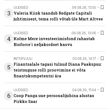
UUDISED
06.08.26, 13:55
3
Valeria Kiisk taandub Redgate Capitali
juhtimisest, tema rolli võtab üle Mart Altvee
UUDISED
06.08.26, 13:06
4
Kolme Mere investeerimisfond rahastab
Bioforce´i neljakordset kasvu
INTERVJUU
03.08.26, 14:17
Finantsalale tagasi tulnud Diana Paakspuu:
5
teistsuguse rolli proovimine ei võta
finantskompetentsi ära
UUDISED
04.08.26, 11:04
6
Coop Panga uue personalijuhina alustas
Pirkko Saar