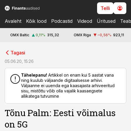
Telli
Avaleht
Kõik lood
Podcastid
Videod
Üritused
Teab
OMX Baltic
0,11
%
315,32
OMX Riga
−0,56
%
923,11
cebook
Tagasi
Twitter)
05.06.20, 15:26
kedIn
Tähelepanu!
Artikkel on enam kui 5 aastat vana
ning kuulub väljaande digitaalsesse arhiivi.
ail
Väljaanne ei uuenda ega kaasajasta arhiveeritud
sisu, mistõttu võib olla vajalik kaasaegsete
k
allikatega tutvumine
Tõnu Palm: Eesti võimalus
on 5G