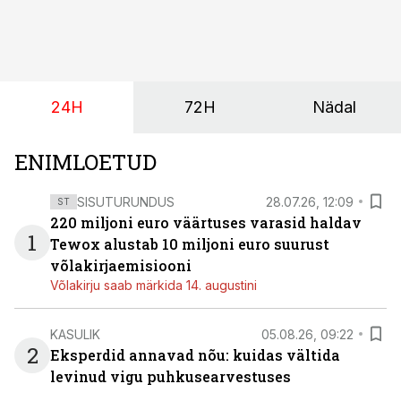
suurust kaubanduskinnisvara portfelli haldav äriühing
pakub Baltimaade investoritele 8% aastatootlust
(intressi), võlakirjade märkimine kestab kuni 14.
augustini.
24H
72H
Nädal
ENIMLOETUD
SISUTURUNDUS
28.07.26, 12:09
ST
220 miljoni euro väärtuses varasid haldav
1
Tewox alustab 10 miljoni euro suurust
võlakirjaemisiooni
Võlakirju saab märkida 14. augustini
KASULIK
05.08.26, 09:22
2
Eksperdid annavad nõu: kuidas vältida
levinud vigu puhkusearvestuses