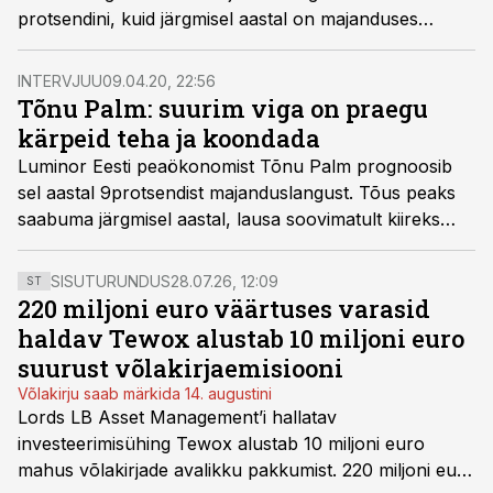
protsendini, kuid järgmisel aastal on majanduses
oodata juba mõningast kasvu, ütles Luminori
peaökonomist Tõnu Palm.
INTERVJUU
09.04.20, 22:56
Tõnu Palm: suurim viga on praegu
kärpeid teha ja koondada
Luminor Eesti peaökonomist Tõnu Palm prognoosib
sel aastal 9protsendist majanduslangust. Tõus peaks
saabuma järgmisel aastal, lausa soovimatult kiireks
läheb majanduskasv 2022. aastal.
SISUTURUNDUS
28.07.26, 12:09
ST
220 miljoni euro väärtuses varasid
haldav Tewox alustab 10 miljoni euro
suurust võlakirjaemisiooni
Võlakirju saab märkida 14. augustini
Lords LB Asset Management’i hallatav
investeerimisühing Tewox alustab 10 miljoni euro
mahus võlakirjade avalikku pakkumist. 220 miljoni euro