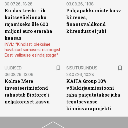
30.07.26, 18:28
03.08.26, 11:38
Kuidas Leedu riik
Palgapakkumiste kasv
kaitseväelinnaku
kiirenes,
rajamiseks üle 600
finantsvaldkond
miljoni euro eraraha
kiirendust ei juhi
kaasas
INVL: "Kindlasti oleksime
huvitatud sarnasest dialoogist
Eesti valitsuse esindajatega"
ST
UUDISED
SISUTURUNDUS
06.08.26, 13:06
23.07.26, 10:28
Kolme Mere
KAITA Group 10%
investeerimisfond
võlakirjaemissiooni
rahastab Bioforce´i
raha paigutatakse juba
neljakordset kasvu
tegutsevasse
kinnisvaraprojekti