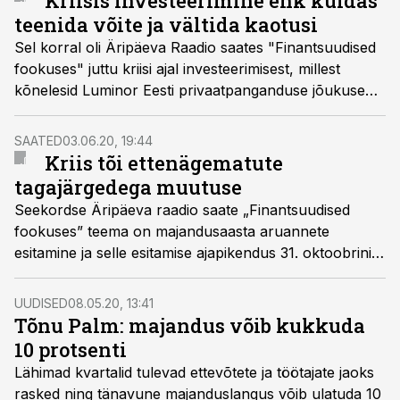
Kriisis investeerimine ehk kuidas
teenida võite ja vältida kaotusi
Sel korral oli Äripäeva Raadio saates "Finantsuudised
fookuses" juttu kriisi ajal investeerimisest, millest
kõnelesid Luminor Eesti privaatpanganduse jõukuse
juht Kalle Kose ning investeerimisblogi Dividend
Investor eestvedaja ja endine kauaaegne
SAATED
03.06.20, 19:44
pensionifondide fondijuht Märten Kress.
Kriis tõi ettenägematute
tagajärgedega muutuse
Seekordse Äripäeva raadio saate „Finantsuudised
fookuses” teema on majandusaasta aruannete
esitamine ja selle esitamise ajapikendus 31. oktoobrini,
mille tõi kaasa eriolukord.
UUDISED
08.05.20, 13:41
Tõnu Palm: majandus võib kukkuda
10 protsenti
Lähimad kvartalid tulevad ettevõtete ja töötajate jaoks
rasked ning tänavune majanduslangus võib ulatuda 10