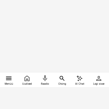
Menüü
Uudised
Raadio
Otsing
AI Chat
Logi sisse