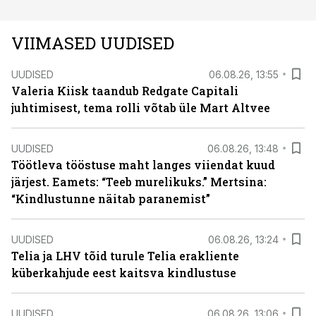
VIIMASED UUDISED
UUDISED
06.08.26, 13:55
Valeria Kiisk taandub Redgate Capitali
juhtimisest, tema rolli võtab üle Mart Altvee
UUDISED
06.08.26, 13:48
Töötleva tööstuse maht langes viiendat kuud
järjest. Eamets: “Teeb murelikuks.” Mertsina:
“Kindlustunne näitab paranemist”
UUDISED
06.08.26, 13:24
Telia ja LHV tõid turule Telia erakliente
küberkahjude eest kaitsva kindlustuse
UUDISED
06.08.26, 13:06