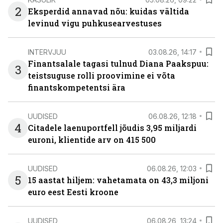
2
Eksperdid annavad nõu: kuidas vältida
levinud vigu puhkusearvestuses
INTERVJUU
03.08.26, 14:17
Finantsalale tagasi tulnud Diana Paakspuu:
3
teistsuguse rolli proovimine ei võta
finantskompetentsi ära
UUDISED
06.08.26, 12:18
4
Citadele laenuportfell jõudis 3,95 miljardi
euroni, klientide arv on 415 500
UUDISED
06.08.26, 12:03
5
15 aastat hiljem: vahetamata on 43,3 miljoni
euro eest Eesti kroone
UUDISED
06.08.26, 13:24