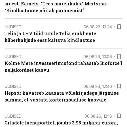
järjest. Eamets: “Teeb murelikuks.” Mertsina:
“Kindlustunne näitab paranemist”
UUDISED
06.08.26, 13:24
Telia ja LHV tõid turule Telia erakliente
küberkahjude eest kaitsva kindlustuse
UUDISED
06.08.26, 13:06
Kolme Mere investeerimisfond rahastab Bioforce´i
neljakordset kasvu
UUDISED
06.08.26, 12:46
Hepsor kavatseb kaasata võlakirjadega järgmise
summa, et vastata korterinõudluse kasvule
UUDISED
06.08.26, 12:18
Citadele laenuportfell jõudis 3,95 miljardi euroni,