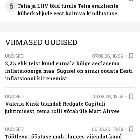
6
Telia ja LHV tõid turule Telia erakliente
küberkahjude eest kaitsva kindlustuse
VIIMASED UUDISED
UUDISED
07.08.26, 16:09
2,2% ehk teist kuud euroala kõige aeglasema
inflatsiooniga maa! Sügisel on siiski oodata Eesti
inflatsiooni kiirenemist
UUDISED
06.08.26, 13:55
Valeria Kiisk taandub Redgate Capitali
juhtimisest, tema rolli võtab üle Mart Altvee
UUDISED
06.08.26, 13:48
Töötleva tööstuse maht langes viiendat kuud