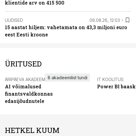
klientide arv on 415 500
UUDISED
06.08.26, 12:03
15 aastat hiljem: vahetamata on 43,3 miljoni euro
eest Eesti kroone
ÜRITUSED
8 akadeemilist tundi
ÄRIPÄEVA AKADEEMIA
IT KOOLITUS
AI võimalused
Power BI baask
finantsvaldkonnas
edasijõudnutele
HETKEL KUUM