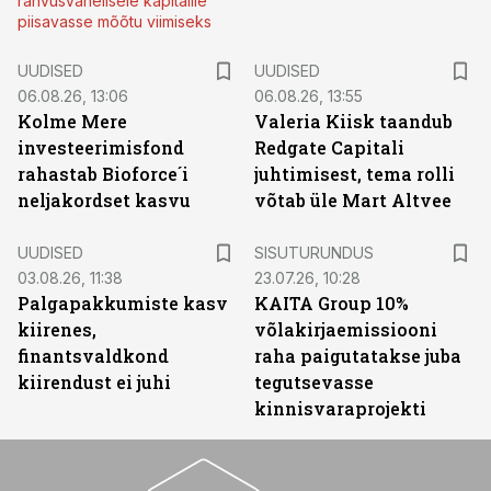
rahvusvahelisele kapitalile
piisavasse mõõtu viimiseks
UUDISED
UUDISED
06.08.26, 13:06
06.08.26, 13:55
Kolme Mere
Valeria Kiisk taandub
investeerimisfond
Redgate Capitali
rahastab Bioforce´i
juhtimisest, tema rolli
neljakordset kasvu
võtab üle Mart Altvee
ST
UUDISED
SISUTURUNDUS
03.08.26, 11:38
23.07.26, 10:28
Palgapakkumiste kasv
KAITA Group 10%
kiirenes,
võlakirjaemissiooni
finantsvaldkond
raha paigutatakse juba
kiirendust ei juhi
tegutsevasse
kinnisvaraprojekti