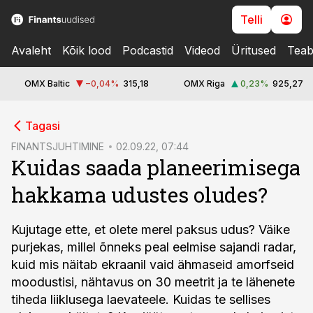
Telli
Avaleht
Kõik lood
Podcastid
Videod
Üritused
Teab
OMX Baltic
−0,04
%
315,18
OMX Riga
0,23
%
925,27
cebook
Tagasi
Twitter)
FINANTSJUHTIMINE
02.09.22, 07:44
Kuidas saada planeerimisega
kedIn
hakkama udustes oludes?
ail
k
Kujutage ette, et olete merel paksus udus? Väike
purjekas, millel õnneks peal eelmise sajandi radar,
kuid mis näitab ekraanil vaid ähmaseid amorfseid
moodustisi, nähtavus on 30 meetrit ja te lähenete
tiheda liiklusega laevateele. Kuidas te sellises