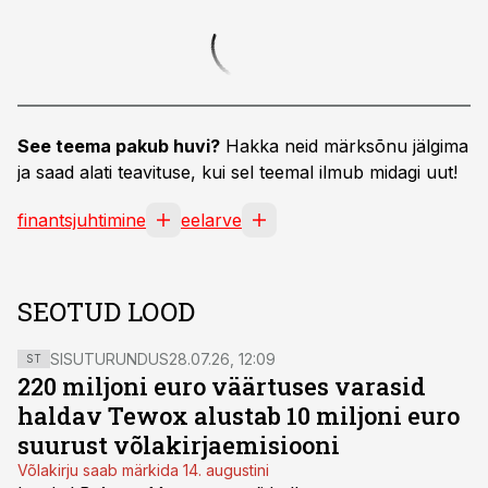
See teema pakub huvi?
Hakka neid märksõnu jälgima
ja saad alati teavituse, kui sel teemal ilmub midagi uut!
finantsjuhtimine
eelarve
SEOTUD LOOD
SISUTURUNDUS
28.07.26, 12:09
ST
220 miljoni euro väärtuses varasid
haldav Tewox alustab 10 miljoni euro
suurust võlakirjaemisiooni
Võlakirju saab märkida 14. augustini