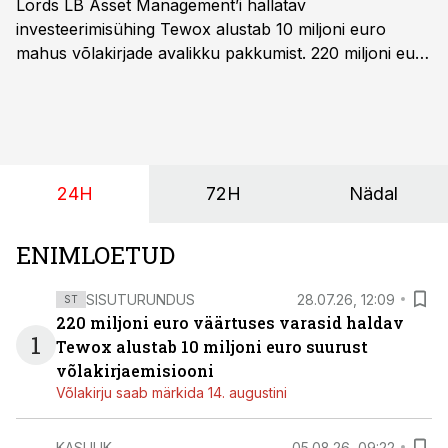
Lords LB Asset Management’i hallatav
investeerimisühing Tewox alustab 10 miljoni euro
mahus võlakirjade avalikku pakkumist. 220 miljoni euro
suurust kaubanduskinnisvara portfelli haldav äriühing
pakub Baltimaade investoritele 8% aastatootlust
(intressi), võlakirjade märkimine kestab kuni 14.
augustini.
24H
72H
Nädal
ENIMLOETUD
SISUTURUNDUS
28.07.26, 12:09
ST
220 miljoni euro väärtuses varasid haldav
1
Tewox alustab 10 miljoni euro suurust
võlakirjaemisiooni
Võlakirju saab märkida 14. augustini
KASULIK
05.08.26, 09:22