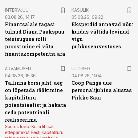
INTERVJUU
KASULIK
03.08.26, 14:17
05.08.26, 09:22
Finantsalale tagasi
Eksperdid annavad nõu:
tulnud Diana Paakspuu:
kuidas vältida levinud
teistsuguse rolli
vigu
proovimine ei võta
puhkusearvestuses
finantskompetentsi ära
ARVAMUSED
UUDISED
04.08.26, 15:36
04.08.26, 11:04
Tallinna börsi juht: aeg
Coop Panga uue
on lõpetada rääkimine
personalijuhina alustas
kapitalituru
Pirkko Saar
potentsiaalist ja hakata
seda potentsiaali
realiseerima
Suurus loeb. Kolm lihtsat
ettepanekut Eesti kapitalituru