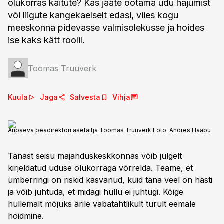
olukorras käitute? Kas jääte ootama udu hajumist
või liigute kangekaelselt edasi, viies kogu
meeskonna pidevasse valmisolekusse ja hoides
ise kaks kätt roolil.
Toomas Truuverk
Kuula
Jaga
Salvesta
Vihja
Äripäeva peadirektori asetäitja Toomas Truuverk.
Foto:
Andres Haabu
Tänast seisu majanduskeskkonnas võib julgelt
kirjeldatud uduse olukorraga võrrelda. Teame, et
ümberringi on riskid kasvanud, kuid täna veel on hästi
ja võib juhtuda, et midagi hullu ei juhtugi. Kõige
hullemalt mõjuks ärile vabatahtlikult turult eemale
hoidmine.