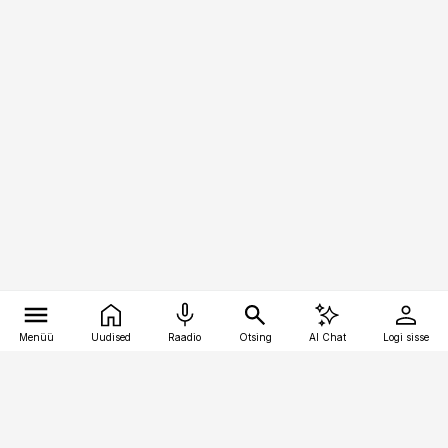
Menüü
Uudised
Raadio
Otsing
AI Chat
Logi sisse