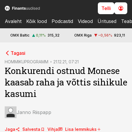
Telli
Avaleht
Kõik lood
Podcastid
Videod
Üritused
Teab
OMX Baltic
0,11
%
315,32
OMX Riga
−0,56
%
923,11
cebook
cebook
Tagasi
Twitter)
Twitter)
HOMMIKUPROGRAMM
21.12.21, 07:21
Konkurendi ostnud Monese
kedIn
kedIn
kaasab raha ja võttis sihikule
ail
ail
kasumi
k
k
Janno Riispapp
Jaga
Salvesta
Vihja
Lisa lemmikuks