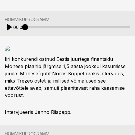
HOMMIKUPROGRAMM
00:00
Iiri konkurendi ostnud Eestis juurtega finantsidu
Monese plaanib järgmise 1,5 aasta jooksul kasumisse
jõuda. Monese´i juht Norris Koppel rääkis intervjuus,
miks Trezeo osteti ja millised võimalused see
ettevõttele avab, samuti plaanitavast raha kaasamise
voorust.
Intervjueeris Janno Riispapp.
HOMMIKUPROGRAMM