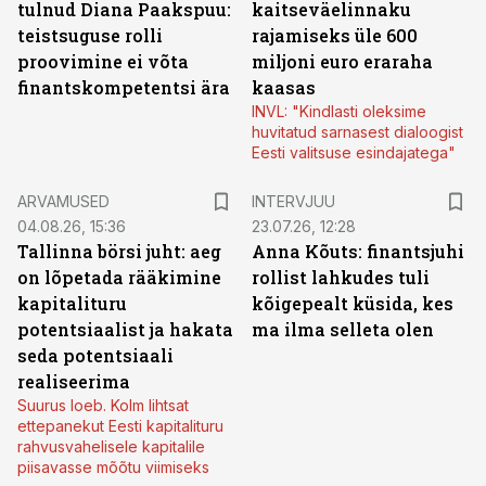
tulnud Diana Paakspuu:
kaitseväelinnaku
teistsuguse rolli
rajamiseks üle 600
proovimine ei võta
miljoni euro eraraha
finantskompetentsi ära
kaasas
INVL: "Kindlasti oleksime
huvitatud sarnasest dialoogist
Eesti valitsuse esindajatega"
ARVAMUSED
INTERVJUU
04.08.26, 15:36
23.07.26, 12:28
Tallinna börsi juht: aeg
Anna Kõuts: finantsjuhi
on lõpetada rääkimine
rollist lahkudes tuli
kapitalituru
kõigepealt küsida, kes
potentsiaalist ja hakata
ma ilma selleta olen
seda potentsiaali
realiseerima
Suurus loeb. Kolm lihtsat
ettepanekut Eesti kapitalituru
rahvusvahelisele kapitalile
piisavasse mõõtu viimiseks