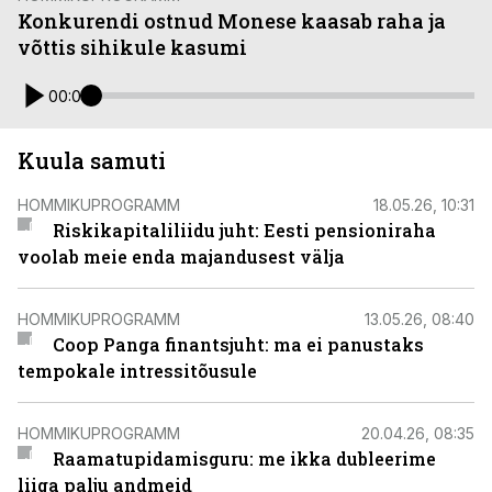
Konkurendi ostnud Monese kaasab raha ja
võttis sihikule kasumi
00:00
Kuula samuti
HOMMIKUPROGRAMM
18.05.26, 10:31
Riskikapitaliliidu juht: Eesti pensioniraha
voolab meie enda majandusest välja
HOMMIKUPROGRAMM
13.05.26, 08:40
Coop Panga finantsjuht: ma ei panustaks
tempokale intressitõusule
HOMMIKUPROGRAMM
20.04.26, 08:35
Raamatupidamisguru: me ikka dubleerime
liiga palju andmeid