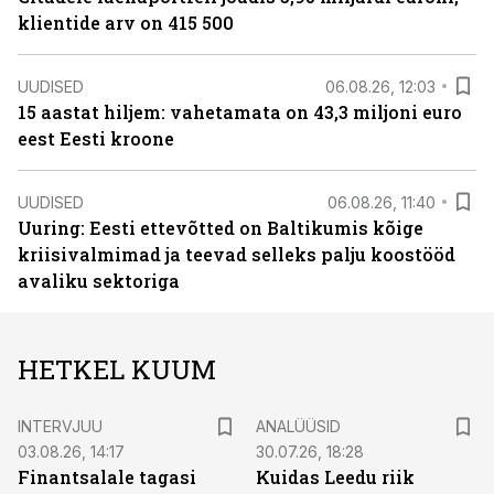
klientide arv on 415 500
UUDISED
06.08.26, 12:03
15 aastat hiljem: vahetamata on 43,3 miljoni euro
eest Eesti kroone
UUDISED
06.08.26, 11:40
Uuring: Eesti ettevõtted on Baltikumis kõige
kriisivalmimad ja teevad selleks palju koostööd
avaliku sektoriga
HETKEL KUUM
INTERVJUU
ANALÜÜSID
03.08.26, 14:17
30.07.26, 18:28
Finantsalale tagasi
Kuidas Leedu riik