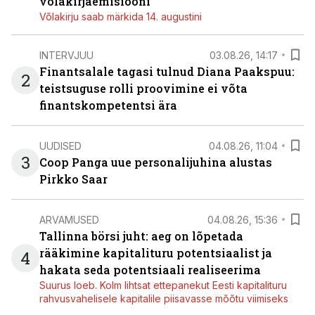
võlakirjaemisiooni
Võlakirju saab märkida 14. augustini
INTERVJUU
03.08.26, 14:17
Finantsalale tagasi tulnud Diana Paakspuu:
2
teistsuguse rolli proovimine ei võta
finantskompetentsi ära
UUDISED
04.08.26, 11:04
3
Coop Panga uue personalijuhina alustas
Pirkko Saar
ARVAMUSED
04.08.26, 15:36
Tallinna börsi juht: aeg on lõpetada
rääkimine kapitalituru potentsiaalist ja
4
hakata seda potentsiaali realiseerima
Suurus loeb. Kolm lihtsat ettepanekut Eesti kapitalituru
rahvusvahelisele kapitalile piisavasse mõõtu viimiseks