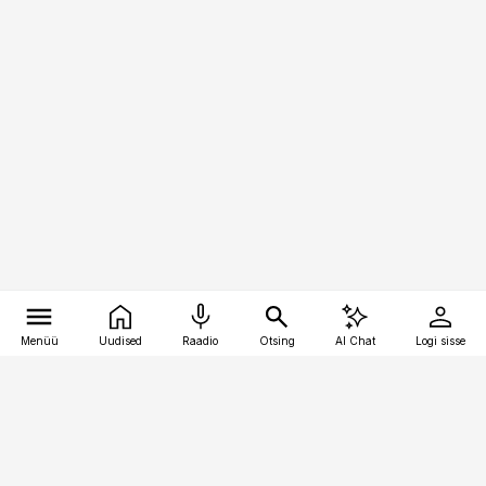
Menüü
Uudised
Raadio
Otsing
AI Chat
Logi sisse
Vana-Lõuna 39/1, 19094 Tallinn