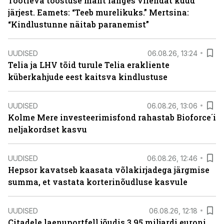
Töötleva tööstuse maht langes viiendat kuud
järjest. Eamets: “Teeb murelikuks.” Mertsina:
“Kindlustunne näitab paranemist”
UUDISED
06.08.26, 13:24
Telia ja LHV tõid turule Telia erakliente
küberkahjude eest kaitsva kindlustuse
UUDISED
06.08.26, 13:06
Kolme Mere investeerimisfond rahastab Bioforce´i
neljakordset kasvu
UUDISED
06.08.26, 12:46
Hepsor kavatseb kaasata võlakirjadega järgmise
summa, et vastata korterinõudluse kasvule
UUDISED
06.08.26, 12:18
Citadele laenuportfell jõudis 3,95 miljardi euroni,