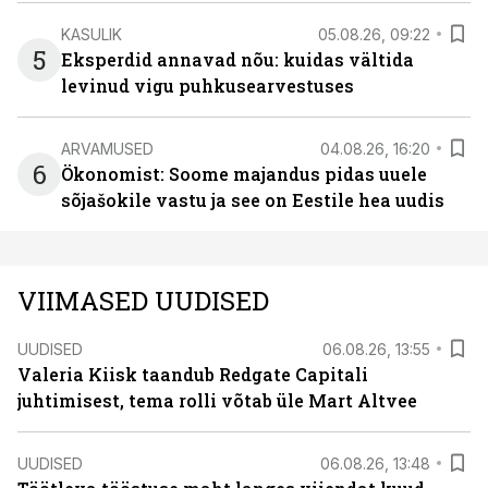
KASULIK
05.08.26, 09:22
5
Eksperdid annavad nõu: kuidas vältida
levinud vigu puhkusearvestuses
ARVAMUSED
04.08.26, 16:20
6
Ökonomist: Soome majandus pidas uuele
sõjašokile vastu ja see on Eestile hea uudis
VIIMASED UUDISED
UUDISED
06.08.26, 13:55
Valeria Kiisk taandub Redgate Capitali
juhtimisest, tema rolli võtab üle Mart Altvee
UUDISED
06.08.26, 13:48