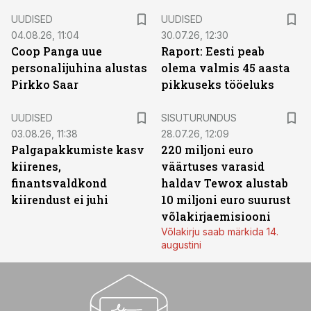
UUDISED
UUDISED
04.08.26, 11:04
30.07.26, 12:30
Coop Panga uue
Raport: Eesti peab
personalijuhina alustas
olema valmis 45 aasta
Pirkko Saar
pikkuseks tööeluks
ST
UUDISED
SISUTURUNDUS
03.08.26, 11:38
28.07.26, 12:09
Palgapakkumiste kasv
220 miljoni euro
kiirenes,
väärtuses varasid
finantsvaldkond
haldav Tewox alustab
kiirendust ei juhi
10 miljoni euro suurust
võlakirjaemisiooni
Võlakirju saab märkida 14.
augustini