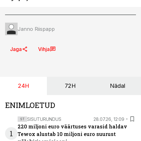
Janno Riispapp
Jaga
Vihja
24H
72H
Nädal
ENIMLOETUD
SISUTURUNDUS
28.07.26, 12:09
ST
220 miljoni euro väärtuses varasid haldav
1
Tewox alustab 10 miljoni euro suurust