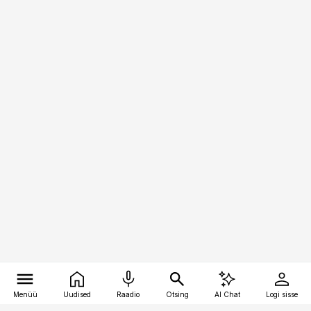
Menüü
Uudised
Raadio
Otsing
AI Chat
Logi sisse