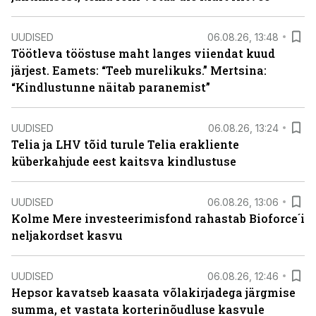
UUDISED
06.08.26, 13:48
Töötleva tööstuse maht langes viiendat kuud
järjest. Eamets: “Teeb murelikuks.” Mertsina:
“Kindlustunne näitab paranemist”
UUDISED
06.08.26, 13:24
Telia ja LHV tõid turule Telia erakliente
küberkahjude eest kaitsva kindlustuse
UUDISED
06.08.26, 13:06
Kolme Mere investeerimisfond rahastab Bioforce´i
neljakordset kasvu
UUDISED
06.08.26, 12:46
Hepsor kavatseb kaasata võlakirjadega järgmise
summa, et vastata korterinõudluse kasvule