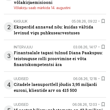
võlakirjaemisiooni
Võlakirju saab märkida 14. augustini
KASULIK
05.08.26, 09:22
2
Eksperdid annavad nõu: kuidas vältida
levinud vigu puhkusearvestuses
INTERVJUU
03.08.26, 14:17
Finantsalale tagasi tulnud Diana Paakspuu:
3
teistsuguse rolli proovimine ei võta
finantskompetentsi ära
UUDISED
06.08.26, 12:18
4
Citadele laenuportfell jõudis 3,95 miljardi
euroni, klientide arv on 415 500
UUDISED
06.08.26, 12:03