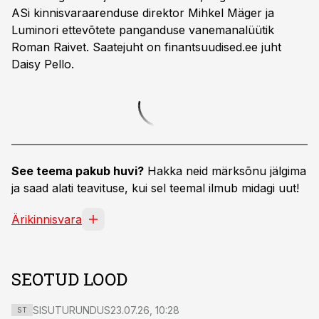
ASi kinnisvaraarenduse direktor Mihkel Mäger ja
Luminori ettevõtete panganduse vanemanalüütik
Roman Raivet. Saatejuht on finantsuudised.ee juht
Daisy Pello.
See teema pakub huvi?
Hakka neid märksõnu jälgima
ja saad alati teavituse, kui sel teemal ilmub midagi uut!
Ärikinnisvara
SEOTUD LOOD
SISUTURUNDUS
23.07.26, 10:28
ST