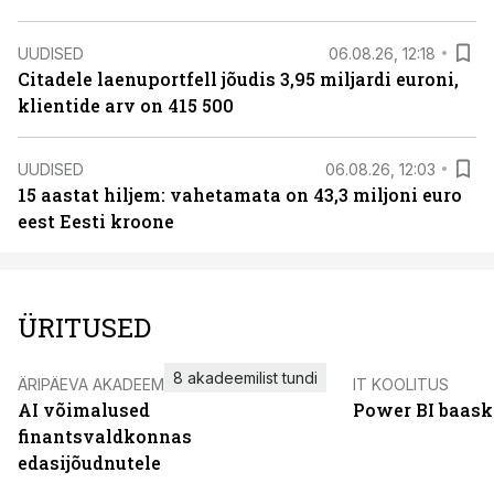
UUDISED
06.08.26, 12:18
Citadele laenuportfell jõudis 3,95 miljardi euroni,
klientide arv on 415 500
UUDISED
06.08.26, 12:03
15 aastat hiljem: vahetamata on 43,3 miljoni euro
eest Eesti kroone
ÜRITUSED
8 akadeemilist tundi
ÄRIPÄEVA AKADEEMIA
IT KOOLITUS
AI võimalused
Power BI baask
finantsvaldkonnas
edasijõudnutele