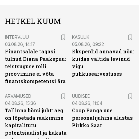
HETKEL KUUM
INTERVJUU
KASULIK
03.08.26, 14:17
05.08.26, 09:22
Finantsalale tagasi
Eksperdid annavad nõu:
tulnud Diana Paakspuu:
kuidas vältida levinud
teistsuguse rolli
vigu
proovimine ei võta
puhkusearvestuses
finantskompetentsi ära
ARVAMUSED
UUDISED
04.08.26, 15:36
04.08.26, 11:04
Tallinna börsi juht: aeg
Coop Panga uue
on lõpetada rääkimine
personalijuhina alustas
kapitalituru
Pirkko Saar
potentsiaalist ja hakata