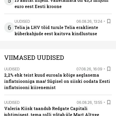
5
15 aastat hiljem: vahetamata on 43,3 miljoni
euro eest Eesti kroone
UUDISED
06.08.26, 13:24
6
Telia ja LHV tõid turule Telia erakliente
küberkahjude eest kaitsva kindlustuse
VIIMASED UUDISED
UUDISED
07.08.26, 16:09
2,2% ehk teist kuud euroala kõige aeglasema
inflatsiooniga maa! Sügisel on siiski oodata Eesti
inflatsiooni kiirenemist
UUDISED
06.08.26, 13:55
Valeria Kiisk taandub Redgate Capitali
juhtimisest, tema rolli võtab üle Mart Altvee