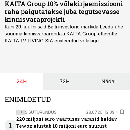
KAITA Group 10% võlakirjaemissiooni
raha paigutatakse juba tegutsevasse
kinnisvaraprojekti
Kuni 29. juulini said Balti investorid märkida Leedu ühe
suurima kinnisvaraarendaja KAITA Group ettevõtte
KAITA LV LIVING SIA emiteeritud võlakirju.
Kaheaastased võlakirjad pakuvad 10% aastast intressi
ja minimaalne investeerimissumma on 1000 eurot.
24H
72H
Nädal
ENIMLOETUD
SISUTURUNDUS
28.07.26, 12:09
ST
220 miljoni euro väärtuses varasid haldav
1
Tewox alustab 10 miljoni euro suurust