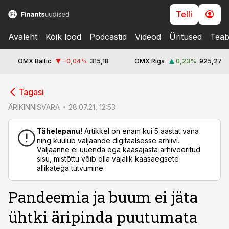
Telli
Avaleht
Kõik lood
Podcastid
Videod
Üritused
Teab
OMX Baltic
−0,04
%
315,18
OMX Riga
0,23
%
925,27
cebook
Tagasi
Twitter)
ÄRIKINNISVARA
28.07.21, 12:53
kedIn
Tähelepanu!
Artikkel on enam kui 5 aastat vana
ning kuulub väljaande digitaalsesse arhiivi.
ail
Väljaanne ei uuenda ega kaasajasta arhiveeritud
sisu, mistõttu võib olla vajalik kaasaegsete
k
allikatega tutvumine
Pandeemia ja buum ei jäta
ühtki äripinda puutumata