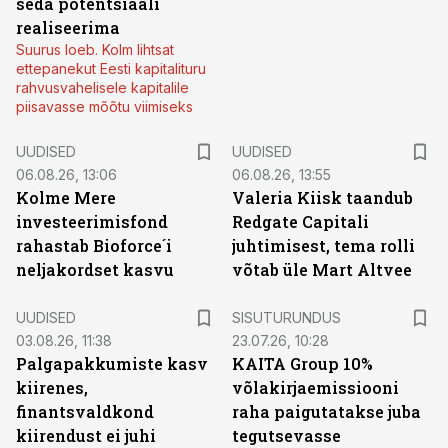
seda potentsiaali
realiseerima
Suurus loeb. Kolm lihtsat
ettepanekut Eesti kapitalituru
rahvusvahelisele kapitalile
piisavasse mõõtu viimiseks
UUDISED
UUDISED
06.08.26, 13:06
06.08.26, 13:55
Kolme Mere
Valeria Kiisk taandub
investeerimisfond
Redgate Capitali
rahastab Bioforce´i
juhtimisest, tema rolli
neljakordset kasvu
võtab üle Mart Altvee
ST
UUDISED
SISUTURUNDUS
03.08.26, 11:38
23.07.26, 10:28
Palgapakkumiste kasv
KAITA Group 10%
kiirenes,
võlakirjaemissiooni
finantsvaldkond
raha paigutatakse juba
kiirendust ei juhi
tegutsevasse