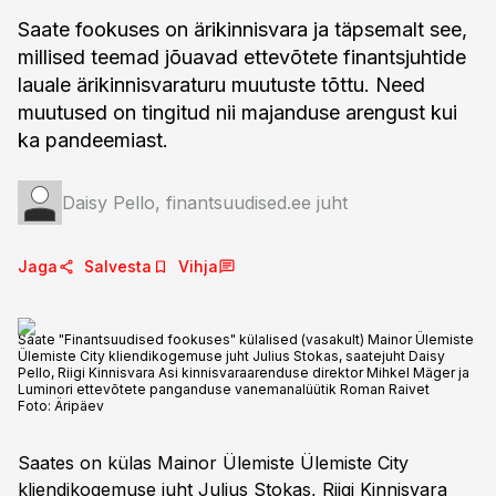
Saate fookuses on ärikinnisvara ja täpsemalt see,
millised teemad jõuavad ettevõtete finantsjuhtide
lauale ärikinnisvaraturu muutuste tõttu. Need
muutused on tingitud nii majanduse arengust kui
ka pandeemiast.
Daisy Pello, finantsuudised.ee juht
Jaga
Salvesta
Vihja
Saate "Finantsuudised fookuses" külalised (vasakult) Mainor Ülemiste
Ülemiste City kliendikogemuse juht Julius Stokas, saatejuht Daisy
Pello, Riigi Kinnisvara Asi kinnisvaraarenduse direktor Mihkel Mäger ja
Luminori ettevõtete panganduse vanemanalüütik Roman Raivet
Foto:
Äripäev
Saates on külas Mainor Ülemiste Ülemiste City
kliendikogemuse juht Julius Stokas, Riigi Kinnisvara