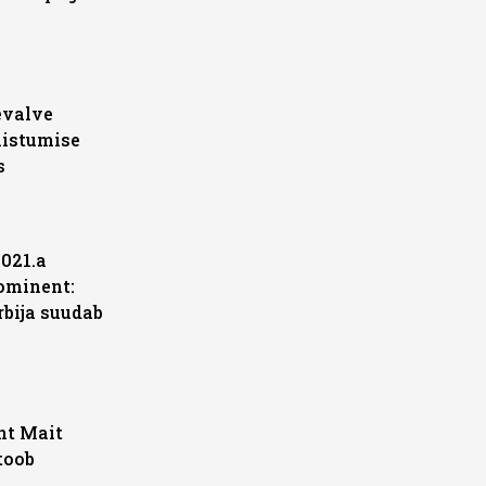
evalve
mistumise
s
2021.a
ominent:
rbija suudab
ht Mait
toob