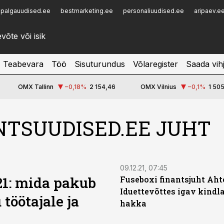
palgauudised.ee
bestmarketing.ee
personaliuudised.ee
aripaev.e
Infopank
Radar
Teabevara
Töö
Sisuturundus
Võlaregister
Saada vih
OMX Tallinn
−0,18
%
2 154,46
OMX Vilnius
−0,1
%
1 505
ANTSUUDISED.EE JUHT
09.12.21, 07:45
21: mida pakub
Fuseboxi finantsjuht Ahto
Iduettevõttes igav kindla
töötajale ja
hakka