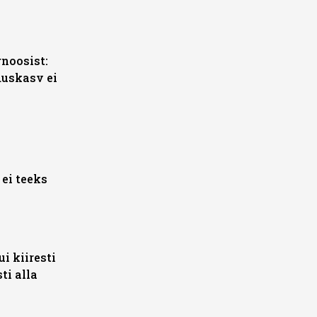
noosist:
duskasv ei
 ei teeks
i kiiresti
sti alla