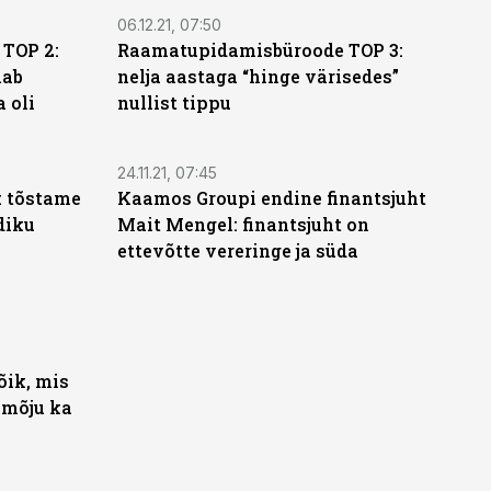
06.12.21, 07:50
TOP 2:
Raamatupidamisbüroode TOP 3:
aab
nelja aastaga “hinge värisedes”
 oli
nullist tippu
24.11.21, 07:45
: tõstame
Kaamos Groupi endine finantsjuht
diku
Mait Mengel: finantsjuht on
ettevõtte vereringe ja süda
õik, mis
 mõju ka