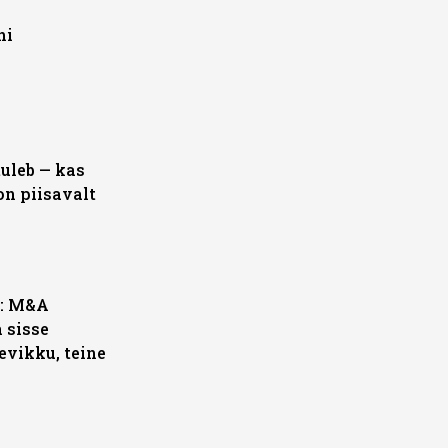
hi
uleb — kas
on piisavalt
s: M&A
a sisse
evikku, teine