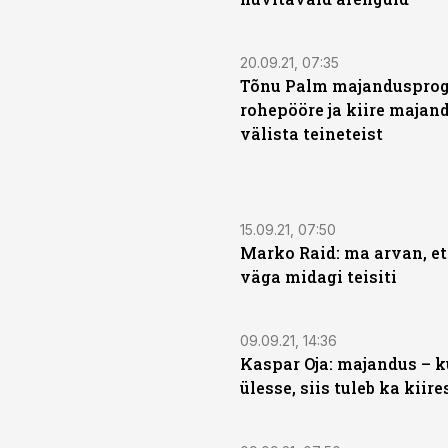
20.09.21, 07:35
Tõnu Palm majandusprog
rohepööre ja kiire majan
välista teineteist
15.09.21, 07:50
Marko Raid: ma arvan, et
väga midagi teisiti
09.09.21, 14:36
Kaspar Oja: majandus – ku
ülesse, siis tuleb ka kiire