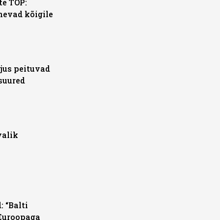
te TOP:
nevad kõigile
jus peituvad
 suured
valik
: “Balti
Euroopaga