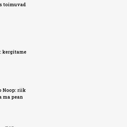
s toimuvad
: kergitame
 Noop: riik
da ma pean