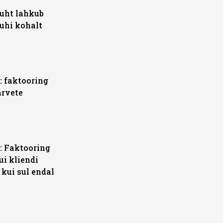
juht lahkub
uhi kohalt
: faktooring
arvete
: Faktooring
ui kliendi
 kui sul endal