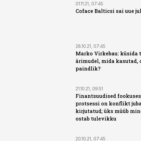
01.11.21, 07:45
Coface Balticsi sai uue ju
28.10.21, 07:45
Marko Virkebau: küsida t
ärimudel, mida kasutad, 
paindlik?
21.10.21, 09:51
Finantsuudised fookuse
protsessi on konflikt jub
kirjutatud; üks müüb min
ostab tulevikku
20.10.21, 07:45