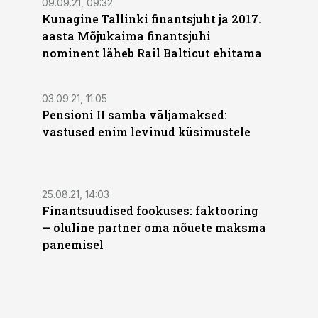
09.09.21, 09:32
Kunagine Tallinki finantsjuht ja 2017.
aasta Mõjukaima finantsjuhi
nominent läheb Rail Balticut ehitama
03.09.21, 11:05
Pensioni II samba väljamaksed:
vastused enim levinud küsimustele
25.08.21, 14:03
Finantsuudised fookuses: faktooring
— oluline partner oma nõuete maksma
panemisel