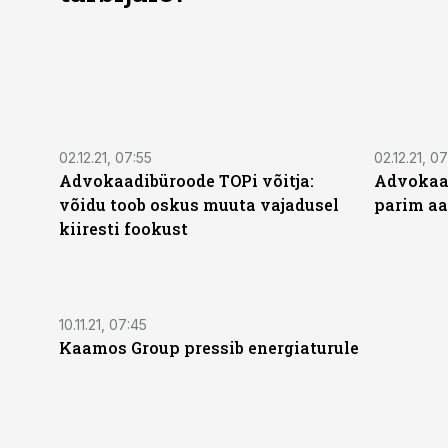
02.12.21, 07:55
02.12.21, 0
Advokaadibüroode TOPi võitja:
Advokaad
võidu toob oskus muuta vajadusel
parim aa
kiiresti fookust
10.11.21, 07:45
Kaamos Group pressib energiaturule