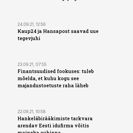
24.09.21, 12:56
Kaup24 ja Hansapost saavad uue
tegevjuhi
23.09.21, 07:55
Finantsuudised fookuses: tuleb
mõelda, et kuhu kogu see
majandustoetuste raha läheb
22.09.21, 10:58
Hankeläbirääkimiste tarkvara
arendav Eesti idufirma võitis
maineka auhinna