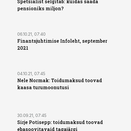
Spetsialist selgitab: kuidas saada
pensioniks miljon?
06.10.21, 07:40
Finantsjuhtimise Infoleht, september
2021
04.10.21, 07:45
Nele Normak: Toidumaksud toovad
kaasa turumoonutusi
30.09.21, 07:45
Sirje Potisepp: toidumaksud toovad
ebasoovitavaid tagajärgi