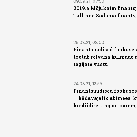
09.09.21, 07:50
2019.a Mõjukaim finants
Tallinna Sadama finantsj
26.08.21, 08:00
Finantsuudised fookuses
töötab relvana külmade 
tegijate vastu
24.08.21, 12:55
Finantsuudised fookuses
— hädavajalik abimees, k
krediidireiting on parem,