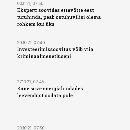
03.11.21, 07:50
Ekspert: soovides ettevõtte eest
turuhinda, peab ostuhuvilisi olema
rohkem kui üks
29.10.21, 07:40
Investeerimissoovitus võib viia
kriminaalmenetluseni
27.10.21, 07:45
Enne suve energiahindades
leevendust oodata pole
20.10.21, 07:50