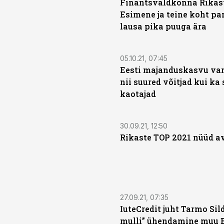
Finantsvaldkonna Rikas
Esimene ja teine koht pa
lausa pika puuga ära
05.10.21, 07:45
Eesti majanduskasvu var
nii suured võitjad kui ka
kaotajad
30.09.21, 12:50
Rikaste TOP 2021 nüüd a
27.09.21, 07:35
IuteCredit juht Tarmo Sild
mulli” ühendamine muu 