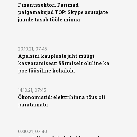
Finantssektori Parimad
palgamaksjad TOP: Skype asutajate
juurde tasub tööle minna
20.10.21, 07:45
Apelsini kaupluste juht müügi
kasvatamisest: äärmiselt oluline ka
poe füüsiline kohalolu
14.10.21, 07:45
Ökonomistid: elektrihinna tõus oli
paratamatu
07.10.21, 07:40