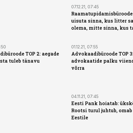
07.12.21, 07:45
Raamatupidamisbüroode 
uisuta sinna, kus litter s
olema, mitte sinna, kus ta
7:50
01.12.21, 07:55
ibüroode TOP 2: aegade
Advokaadibüroode TOP 3
sta tuleb tänavu
advokaatide palku viien
võrra
04.11.21, 07:45
Eesti Pank hoiatab: üksk
Rootsi turul juhtub, omab
Eestile