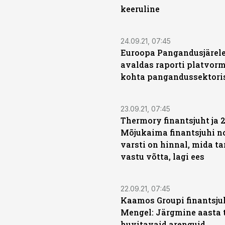
keeruline
24.09.21, 07:45
Euroopa Pangandusjärel
avaldas raporti platvor
kohta pangandussektori
23.09.21, 07:45
Thermory finantsjuht ja 
Mõjukaima finantsjuhi n
varsti on hinnal, mida ta
vastu võtta, lagi ees
22.09.21, 07:45
Kaamos Groupi finantsju
Mengel: Järgmine aasta 
huvitavaid arenguid