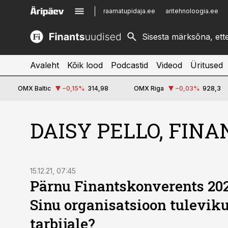
raamatupidaja.ee
aritehnoloogia.ee
kinnisvarauudised.ee
imelineajalugu.ee
logistikauudised.ee
imelineteadus.ee
Avaleht
Kõik lood
Podcastid
Videod
Üritused
OMX Baltic
−0,15
%
314,98
OMX Riga
−0,03
%
928,3
DAISY PELLO, FIN
15.12.21, 07:45
Pärnu Finantskonverents 20
Sinu organisatsioon tuleviku 
tarbijale?