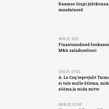
Kaamos Grupi juhtkonna
muudatused
19.10.21, 13:51
Finantsuudised fookuses
M&A saladuseloori
13.10.21, 07:50
A. Le Coq tegevjuht Tarmo
ei tule mulle ütlema, mi
sööma ja mida mitte
06.10.21, 07:50