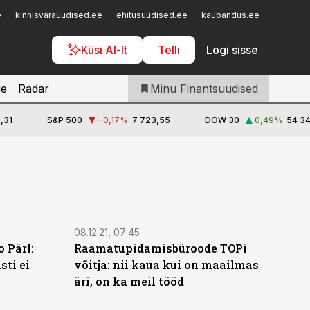
Iseteenindus
e
kinnisvarauudised.ee
ehitusuudised.ee
kaubandus.ee
toostusu
Telli Finantsuudised
Küsi AI-lt
Telli
Logi sisse
je
Radar
Minu Finantsuudised
,31
S&P 500
−0,17
%
7 723,55
DOW 30
0,49
%
54 34
08.12.21, 07:45
 Pärl:
Raamatupidamisbüroode TOPi
sti ei
võitja: nii kaua kui on maailmas
äri, on ka meil tööd