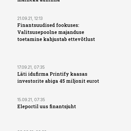
21.09.21, 12:13
Finantsuudised fookuses:
Valitsusepoolne majanduse
toetamine kahjustab ettevõtlust
17.09.21, 07:35
Läti idufirma Printify kaasas
investorite abiga 45 miljonit eurot
15.09.21, 07:35
Eleportil uus finantsjuht