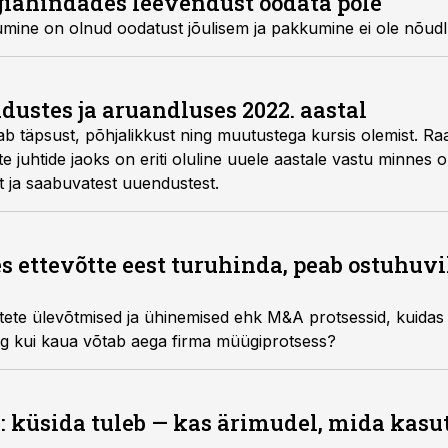
iahindades leevendust oodata pole
umine on olnud oodatust jõulisem ja pakkumine ei ole nõudl
ustes ja aruandluses 2022. aastal
 täpsust, põhjalikkust ning muutustega kursis olemist. Ra
õtte juhtide jaoks on eriti oluline uuele aastale vastu minne
t ja saabuvatest uuendustest.
s ettevõtte eest turuhinda, peab ostuhuvi
ete ülevõtmised ja ühinemised ehk M&A protsessid, kuidas l
ng kui kaua võtab aega firma müügiprotsess?
 küsida tuleb — kas ärimudel, mida kasut