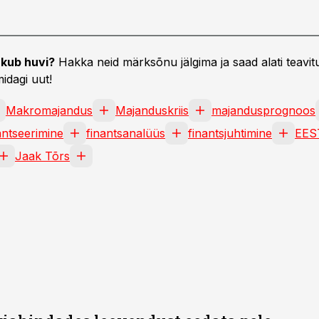
kub huvi?
Hakka neid märksõnu jälgima ja saad alati teavitu
idagi uut!
Makromajandus
Majanduskriis
majandusprognoos
antseerimine
finantsanalüüs
finantsjuhtimine
EES
Jaak Tõrs