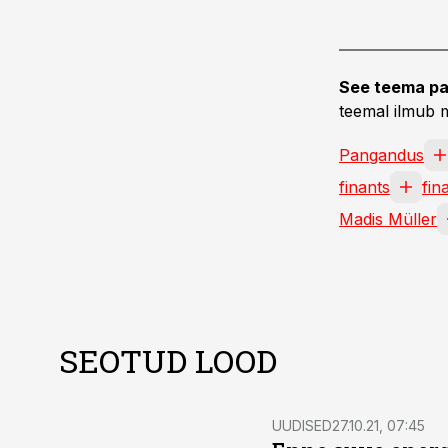
See teema pa
teemal ilmub m
Pangandus
finants
fin
Madis Müller
SEOTUD LOOD
UUDISED
27.10.21, 07:45