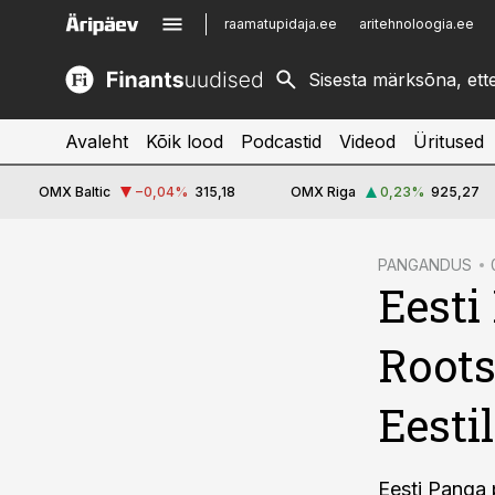
raamatupidaja.ee
aritehnoloogia.ee
kinnisvarauudised.ee
imelineajalugu.ee
logistikauudised.ee
imelineteadus.ee
Avaleht
Kõik lood
Podcastid
Videod
Üritused
OMX Baltic
−0,04
%
315,18
OMX Riga
0,23
%
925,27
cebook
PANGANDUS
Eesti
Twitter)
kedIn
Roots
ail
Eesti
k
Eesti Panga 