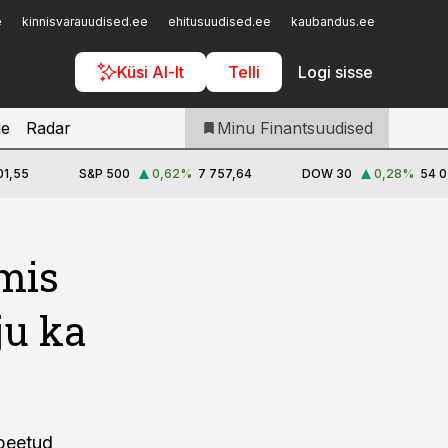
Iseteenindus
e
kinnisvarauudised.ee
ehitusuudised.ee
kaubandus.ee
toostusu
Telli Finantsuudised
Küsi AI-lt
Telli
Logi sisse
je
Radar
Minu Finantsuudised
01,55
S&P 500
0,62
%
7 757,64
DOW 30
0,28
%
54 0
 mis
ju ka
 peetud