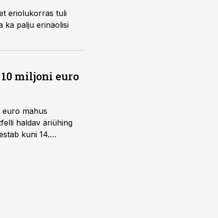
t eriolukorras tuli
 ka palju erinäolisi
10 miljoni euro
ni euro mahus
elli haldav äriühing
estab kuni 14.