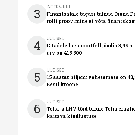
INTERVJUU
3
Finantsalale tagasi tulnud Diana P
rolli proovimine ei võta finantsko
UUDISED
4
Citadele laenuportfell jõudis 3,95 mi
arv on 415 500
UUDISED
5
15 aastat hiljem: vahetamata on 43,
Eesti kroone
UUDISED
6
Telia ja LHV tõid turule Telia erakl
kaitsva kindlustuse