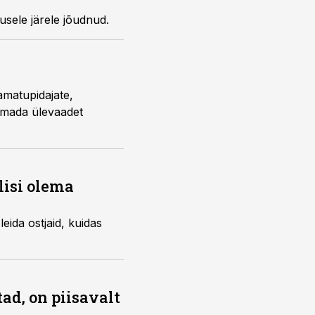
usele järele jõudnud.
amatupidajate,
s omada ülevaadet
lisi olema
eida ostjaid, kuidas
ad, on piisavalt