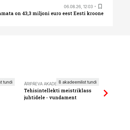
06.08.26, 12:03
amata on 43,3 miljoni euro eest Eesti kroone
t tundi
8 akadeemilist tundi
ÄRIPÄEVA AKADEEMIA
IT KOOLIT
Tehisintellekti meistriklass
Power Qu
juhtidele - vundament