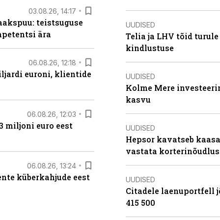
03.08.26, 14:17
aakspuu: teistsuguse
UUDISED
mpetentsi ära
Telia ja LHV tõid turul
kindlustuse
06.08.26, 12:18
ljardi euroni, klientide
UUDISED
Kolme Mere investeerim
kasvu
06.08.26, 12:03
3 miljoni euro eest
UUDISED
Hepsor kavatseb kaasa
vastata korterinõudlus
06.08.26, 13:24
iente küberkahjude eest
UUDISED
Citadele laenuportfell j
415 500