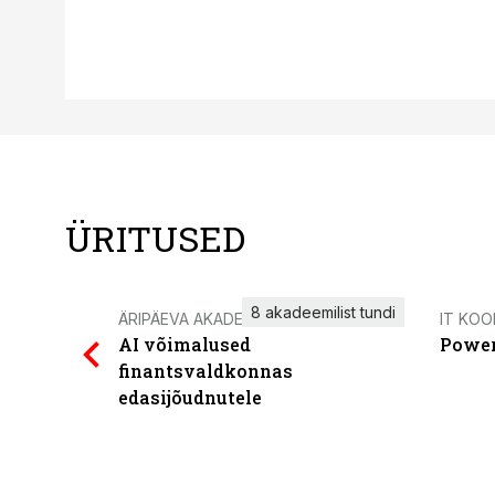
ÜRITUSED
8 akadeemilist tundi
ÄRIPÄEVA AKADEEMIA
IT KOO
AI võimalused
Power
finantsvaldkonnas
edasijõudnutele