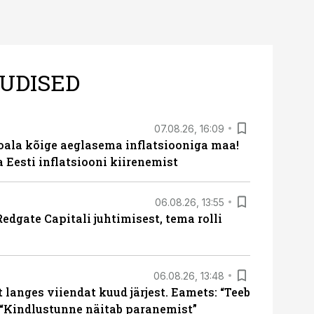
UDISED
07.08.26, 16:09
roala kõige aeglasema inflatsiooniga maa!
a Eesti inflatsiooni kiirenemist
06.08.26, 13:55
edgate Capitali juhtimisest, tema rolli
06.08.26, 13:48
langes viiendat kuud järjest. Eamets: “Teeb
 “Kindlustunne näitab paranemist”