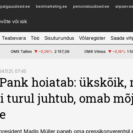
palgauudised.ee
bestmarketing.ee
personaliuudised.ee
aripaev.e
Infopank
Radar
Teabevara
Töö
Sisuturundus
Võlaregister
Saada vih
OMX Tallinn
−0,06
%
2 157,09
OMX Vilnius
−0,16
%
1 5
04.11.21, 07:45
 Pank hoiatab: ükskõik,
i turul juhtub, omab mõ
le
president Madis Müller paneb oma pressikonverentsil