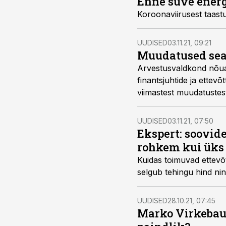
Enne suve energ
Koroonaviirusest taast
UUDISED
03.11.21, 09:21
Muudatused sead
Arvestusvaldkond nõuab
finantsjuhtide ja ettev
viimastest muudatustes
UUDISED
03.11.21, 07:50
Ekspert: soovide
rohkem kui üks
Kuidas toimuvad ettevõt
selgub tehingu hind ni
UUDISED
28.10.21, 07:45
Marko Virkebau: