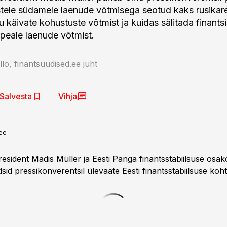
tele südamele laenude võtmisega seotud kaks rusikare
õu käivate kohustuste võtmist ja kuidas sälitada finantsi
 peale laenude võtmist.
llo, finantsuudised.ee juht
Salvesta
Vihja
ee
resident Madis Müller ja Eesti Panga finantsstabiilsuse osak
id pressikonverentsil ülevaate Eesti finantsstabiilsuse koht