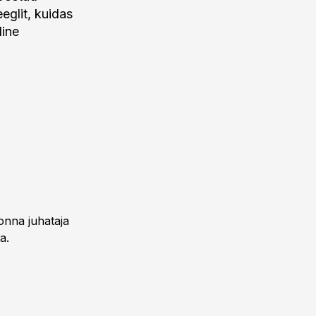
eglit, kuidas
line
onna juhataja
a.