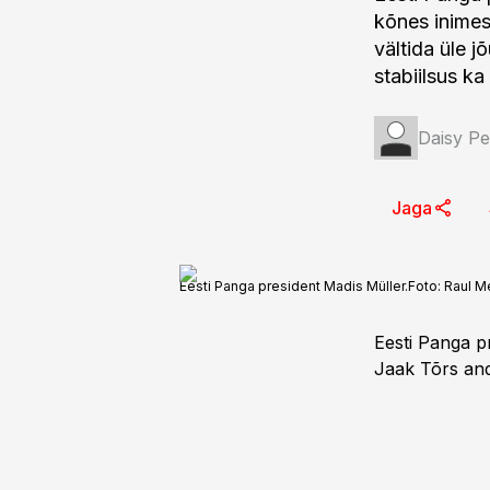
kõnes inimes
vältida üle j
stabiilsus ka
Daisy Pe
Jaga
Eesti Panga president Madis Müller.
Foto:
Raul M
Eesti Panga p
Jaak Tõrs ands