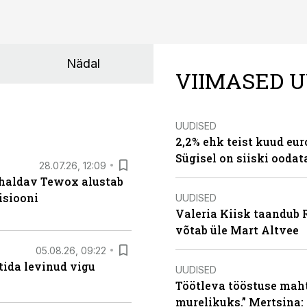
Nädal
VIIMASED U
UUDISED
2,2% ehk teist kuud eu
Sügisel on siiski oodat
28.07.26, 12:09
 haldav Tewox alustab
isiooni
UUDISED
Valeria Kiisk taandub R
võtab üle Mart Altvee
05.08.26, 09:22
tida levinud vigu
UUDISED
Töötleva tööstuse maht 
murelikuks.” Mertsina: