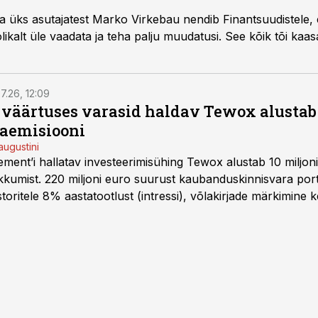
a üks asutajatest Marko Virkebau nendib Finantsuudistele, e
ikalt üle vaadata ja teha palju muudatusi. See kõik tõi kaasa
7.26, 12:09
o väärtuses varasid haldav Tewox alustab 
jaemisiooni
augustini
ent’i hallatav investeerimisühing Tewox alustab 10 miljo
kkumist. 220 miljoni euro suurust kaubanduskinnisvara portf
oritele 8% aastatootlust (intressi), võlakirjade märkimine k