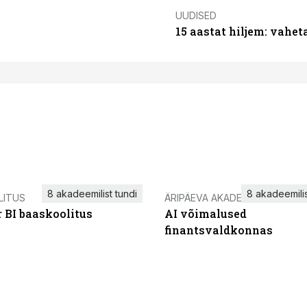
UUDISED
15 aastat hiljem: vahet
8 akadeemilist tundi
8 akadeemilis
LITUS
ÄRIPÄEVA AKADEEMIA
 BI baaskoolitus
AI võimalused
finantsvaldkonnas