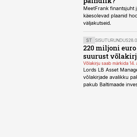
paindlik?
MeetFrank finantsjuht j
käesolevad plaanid hool
väljakutseid.
ST
SISUTURUNDUS
28.0
220 miljoni eur
suurust võlakir
Võlakirju saab märkida 14. 
Lords LB Asset Managem
võlakirjade avalikku pa
pakub Baltimaade invest
augustini.