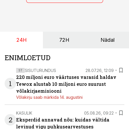
24H
72H
Nädal
ENIMLOETUD
SISUTURUNDUS
28.07.26, 12:09
ST
220 miljoni euro väärtuses varasid haldav
1
Tewox alustab 10 miljoni euro suurust
võlakirjaemisiooni
Võlakirju saab märkida 14. augustini
KASULIK
05.08.26, 09:22
2
Eksperdid annavad nõu: kuidas vältida
levinud vigu puhkusearvestuses