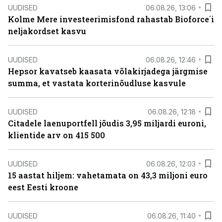
UUDISED
06.08.26, 13:06
Kolme Mere investeerimisfond rahastab Bioforce´i
neljakordset kasvu
UUDISED
06.08.26, 12:46
Hepsor kavatseb kaasata võlakirjadega järgmise
summa, et vastata korterinõudluse kasvule
UUDISED
06.08.26, 12:18
Citadele laenuportfell jõudis 3,95 miljardi euroni,
klientide arv on 415 500
UUDISED
06.08.26, 12:03
15 aastat hiljem: vahetamata on 43,3 miljoni euro
eest Eesti kroone
UUDISED
06.08.26, 11:40