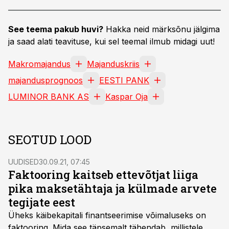
See teema pakub huvi?
Hakka neid märksõnu jälgima
ja saad alati teavituse, kui sel teemal ilmub midagi uut!
Makromajandus
Majanduskriis
majandusprognoos
EESTI PANK
LUMINOR BANK AS
Kaspar Oja
SEOTUD LOOD
UUDISED
30.09.21, 07:45
Faktooring kaitseb ettevõtjat liiga
pika maksetähtaja ja külmade arvete
tegijate eest
Üheks käibekapitali finantseerimise võimaluseks on
faktooring. Mida see täpsemalt tähendab, millistele