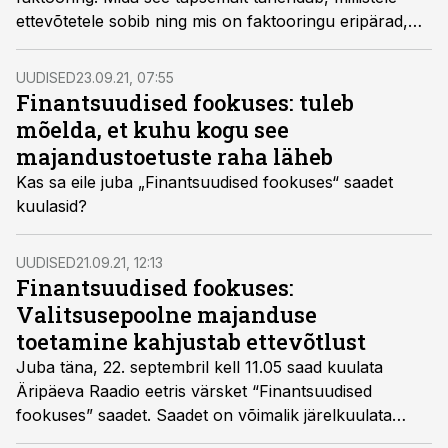
ettevõtetele sobib ning mis on faktooringu eripärad,
selgitasid Äripäeva Raadio saates "Finantsuudised
fookuses" Investly juht Lauri Talumäe ning Luminori
UUDISED
23.09.21, 07:55
liisingu- ja faktooringujuht Andrus Soodla.
Finantsuudised fookuses: tuleb
mõelda, et kuhu kogu see
majandustoetuste raha läheb
Kas sa eile juba „Finantsuudised fookuses“ saadet
kuulasid?
UUDISED
21.09.21, 12:13
Finantsuudised fookuses:
Valitsusepoolne majanduse
toetamine kahjustab ettevõtlust
Juba täna, 22. septembril kell 11.05 saad kuulata
Äripäeva Raadio eetris värsket “Finantsuudised
fookuses” saadet. Saadet on võimalik järelkuulata
samuti samal päeval kell 17.05, peale kella 17-seid