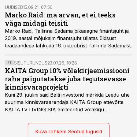
uudiseid ja laupäeval, 25. septembril kell 12. Samuti
UUDISED
15.09.21, 07:50
kuuleb saadet ka Soundcloudi vahendusel.
Marko Raid: ma arvan, et ei teeks
väga midagi teisiti
Marko Raid, Tallinna Sadama pikaaegne finantsjuht ja
2019. aastal mõjukaim finantsjuht üllatas üldsust
teadaandega lahkuda 16. oktoobrist Tallinna Sadamast.
SISUTURUNDUS
23.07.26, 10:28
ST
KAITA Group 10% võlakirjaemissiooni
raha paigutatakse juba tegutsevasse
kinnisvaraprojekti
Kuni 29. juulini said Balti investorid märkida Leedu ühe
suurima kinnisvaraarendaja KAITA Group ettevõtte
KAITA LV LIVING SIA emiteeritud võlakirju.
Kaheaastased võlakirjad pakuvad 10% aastast intressi
ja minimaalne investeerimissumma on 1000 eurot.
Kuva rohkem Seotud lugusid