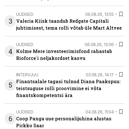
UUDISED
06.08.26, 13:55
3
Valeria Kiisk taandub Redgate Capitali
juhtimisest, tema rolli võtab üle Mart Altvee
UUDISED
06.08.26, 13:06
4
Kolme Mere investeerimisfond rahastab
Bioforce´i neljakordset kasvu
INTERVJUU
03.08.26, 14:17
Finantsalale tagasi tulnud Diana Paakspuu:
5
teistsuguse rolli proovimine ei võta
finantskompetentsi ära
UUDISED
04.08.26, 11:04
6
Coop Panga uue personalijuhina alustas
Pirkko Saar