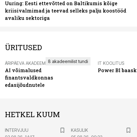
Uuring: Eesti ettevõtted on Baltikumis kõige
kriisivalmimad ja teevad selleks palju koostööd
avaliku sektoriga
ÜRITUSED
8 akadeemilist tundi
ÄRIPÄEVA AKADEEMIA
IT KOOLITUS
AI võimalused
Power BI baask
finantsvaldkonnas
edasijõudnutele
HETKEL KUUM
INTERVJUU
KASULIK