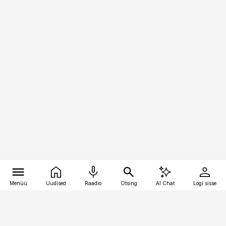
Menüü
Uudised
Raadio
Otsing
AI Chat
Logi sisse