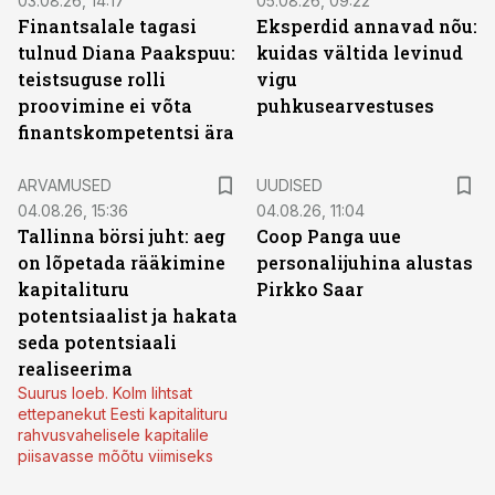
03.08.26, 14:17
05.08.26, 09:22
Finantsalale tagasi
Eksperdid annavad nõu:
tulnud Diana Paakspuu:
kuidas vältida levinud
teistsuguse rolli
vigu
proovimine ei võta
puhkusearvestuses
finantskompetentsi ära
ARVAMUSED
UUDISED
04.08.26, 15:36
04.08.26, 11:04
Tallinna börsi juht: aeg
Coop Panga uue
on lõpetada rääkimine
personalijuhina alustas
kapitalituru
Pirkko Saar
potentsiaalist ja hakata
seda potentsiaali
realiseerima
Suurus loeb. Kolm lihtsat
ettepanekut Eesti kapitalituru
rahvusvahelisele kapitalile
piisavasse mõõtu viimiseks