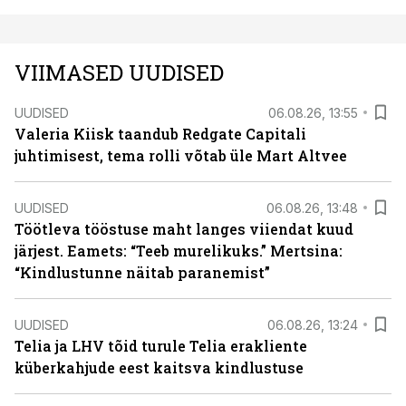
VIIMASED UUDISED
UUDISED
06.08.26, 13:55
Valeria Kiisk taandub Redgate Capitali
juhtimisest, tema rolli võtab üle Mart Altvee
UUDISED
06.08.26, 13:48
Töötleva tööstuse maht langes viiendat kuud
järjest. Eamets: “Teeb murelikuks.” Mertsina:
“Kindlustunne näitab paranemist”
UUDISED
06.08.26, 13:24
Telia ja LHV tõid turule Telia erakliente
küberkahjude eest kaitsva kindlustuse