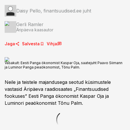
Daisy Pello, finantsuudised.ee juht
Gerli Ramler
Äripäeva kaasautor
Jaga
Salvesta
Vihja
Vasakult: Eesti Panga ökonomist Kaspar Oja, saatejuht Paavo Siimann
ja Luminor Panga peaökonomist, Tõnu Palm.
Neile ja teistele majandusega seotud küsimustele
vastasid Äripäeva raadiosaates „Finantsuudised
fookuses” Eesti Panga ökonomist Kaspar Oja ja
Luminori peaökonomist Tõnu Palm.