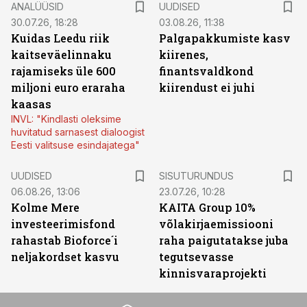
ANALÜÜSID
UUDISED
30.07.26, 18:28
03.08.26, 11:38
Kuidas Leedu riik
Palgapakkumiste kasv
kaitseväelinnaku
kiirenes,
rajamiseks üle 600
finantsvaldkond
miljoni euro eraraha
kiirendust ei juhi
kaasas
INVL: "Kindlasti oleksime
huvitatud sarnasest dialoogist
Eesti valitsuse esindajatega"
ST
UUDISED
SISUTURUNDUS
06.08.26, 13:06
23.07.26, 10:28
Kolme Mere
KAITA Group 10%
investeerimisfond
võlakirjaemissiooni
rahastab Bioforce´i
raha paigutatakse juba
neljakordset kasvu
tegutsevasse
kinnisvaraprojekti