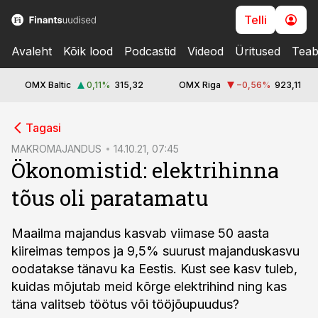
Telli
Avaleht
Kõik lood
Podcastid
Videod
Üritused
Teab
OMX Baltic
0,11
%
315,32
OMX Riga
−0,56
%
923,11
cebook
Tagasi
Twitter)
MAKROMAJANDUS
14.10.21, 07:45
Ökonomistid: elektrihinna
kedIn
tõus oli paratamatu
ail
k
Maailma majandus kasvab viimase 50 aasta
kiireimas tempos ja 9,5% suurust majanduskasvu
oodatakse tänavu ka Eestis. Kust see kasv tuleb,
kuidas mõjutab meid kõrge elektrihind ning kas
täna valitseb töötus või tööjõupuudus?