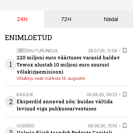
24H
72H
Nädal
ENIMLOETUD
SISUTURUNDUS
28.07.26, 12:09
ST
220 miljoni euro väärtuses varasid haldav
1
Tewox alustab 10 miljoni euro suurust
võlakirjaemisiooni
Võlakirju saab märkida 14. augustini
KASULIK
05.08.26, 09:22
2
Eksperdid annavad nõu: kuidas vältida
levinud vigu puhkusearvestuses
UUDISED
06.08.26, 13:55
3
Valeria Kiisk taandub Redgate Capitali