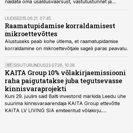
näidata oma usaldusväärsust, vastutustunnet ja
arengupotentsiaali. Paraku on meil isegi selliseid
ettevõtjaid, kes kirjutavad sellele ettevõtte jaoks aasta
UUDISED
15.06.21, 07:45
kõige tähtsamale aruandele alla seda läbi lugemata.
Raamatupidamise korraldamisest
mikroettevõttes
Alustuseks peab kohe ütlema, et raamatupidamise
korraldamine on mikroettevõtjale sageli paras peavalu.
SISUTURUNDUS
23.07.26, 10:28
ST
KAITA Group 10% võlakirjaemissiooni
raha paigutatakse juba tegutsevasse
kinnisvaraprojekti
Kuni 29. juulini said Balti investorid märkida Leedu ühe
suurima kinnisvaraarendaja KAITA Group ettevõtte
KAITA LV LIVING SIA emiteeritud võlakirju.
Kaheaastased võlakirjad pakuvad 10% aastast intressi
ja minimaalne investeerimissumma on 1000 eurot.