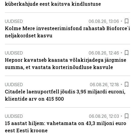
küberkahjude eest kaitsva kindlustuse
UUDISED
06.08.26, 13:06
Kolme Mere investeerimisfond rahastab Bioforce´i
neljakordset kasvu
UUDISED
06.08.26, 12:46
Hepsor kavatseb kaasata võlakirjadega järgmise
summa, et vastata korterinõudluse kasvule
UUDISED
06.08.26, 12:18
Citadele laenuportfell jõudis 3,95 miljardi euroni,
klientide arv on 415 500
UUDISED
06.08.26, 12:03
15 aastat hiljem: vahetamata on 43,3 miljoni euro
eest Eesti kroone