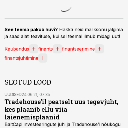
See teema pakub huvi?
Hakka neid märksõnu jälgima
ja saad alati teavituse, kui sel teemal ilmub midagi uut!
Kaubandus
finants
finantseerimine
finantsjuhtimine
SEOTUD LOOD
UUDISED
24.06.21, 07:35
Tradehouse'il peatselt uus tegevjuht,
kes plaanib ellu viia
laienemisplaanid
BaltCapi investeeringute juhi ja Tradehouse’i nõukogu