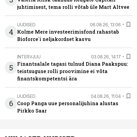
juhtimisest, tema rolli võtab üle Mart Altvee
UUDISED
06.08.26, 13:06
4
Kolme Mere investeerimisfond rahastab
Bioforce´i neljakordset kasvu
INTERVJUU
03.08.26, 14:17
Finantsalale tagasi tulnud Diana Paakspuu:
5
teistsuguse rolli proovimine ei võta
finantskompetentsi ära
UUDISED
04.08.26, 11:04
6
Coop Panga uue personalijuhina alustas
Pirkko Saar