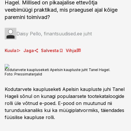
Hagel. Millised on pikaajalise ettevõtja
veebimüügi praktikad, mis praegusel ajal kõige
paremini toimivad?
Daisy Pello, finantsuudised.ee juht
Kuula
Jaga
Salvesta
Vihja
Kodutarvete kaupluseketi Apelsin kaupluste juht Tanel Hagel.
Foto:
Pressimaterjalid
Kodutarvete kaupluseketi Apelsin kaupluste juhi Tanel
Hageli sõnul on kunagi populaarsete tootekataloogide
rolli üle võtnud e-poed. E-pood on muutunud nii
turunduskanaliks kui ka müügiplatvormiks, täiendades
füüsilise kaupluse rolli.