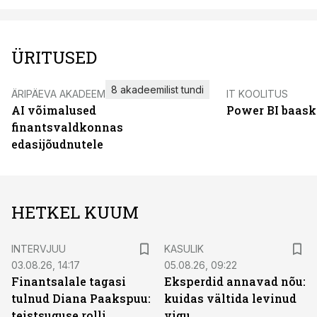
ÜRITUSED
8 akadeemilist tundi
ÄRIPÄEVA AKADEEMIA
IT KOOLITUS
AI võimalused
Power BI baask
finantsvaldkonnas
edasijõudnutele
HETKEL KUUM
INTERVJUU
KASULIK
03.08.26, 14:17
05.08.26, 09:22
Finantsalale tagasi
Eksperdid annavad nõu:
tulnud Diana Paakspuu:
kuidas vältida levinud
teistsuguse rolli
vigu