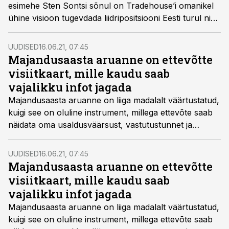
esimehe Sten Sontsi sõnul on Tradehouse’i omanikel
ühine visioon tugevdada liidripositsiooni Eesti turul ning
viia tänaseks edukalt tõestanud ettevõtte
kontseptsioon välisturgudele.
UUDISED
16.06.21, 07:45
Majandusaasta aruanne on ettevõtte
visiitkaart, mille kaudu saab
vajalikku infot jagada
Majandusaasta aruanne on liiga madalalt väärtustatud,
kuigi see on oluline instrument, millega ettevõte saab
näidata oma usaldusväärsust, vastutustunnet ja
arengupotentsiaali. Paraku on meil isegi selliseid
ettevõtjaid, kes kirjutavad sellele ettevõtte jaoks aasta
UUDISED
16.06.21, 07:45
kõige tähtsamale aruandele alla seda läbi lugemata.
Majandusaasta aruanne on ettevõtte
visiitkaart, mille kaudu saab
vajalikku infot jagada
Majandusaasta aruanne on liiga madalalt väärtustatud,
kuigi see on oluline instrument, millega ettevõte saab