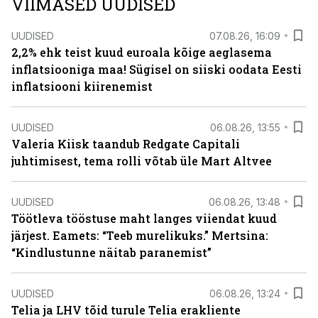
VIIMASED UUDISED
UUDISED
07.08.26, 16:09
2,2% ehk teist kuud euroala kõige aeglasema
inflatsiooniga maa! Sügisel on siiski oodata Eesti
inflatsiooni kiirenemist
UUDISED
06.08.26, 13:55
Valeria Kiisk taandub Redgate Capitali
juhtimisest, tema rolli võtab üle Mart Altvee
UUDISED
06.08.26, 13:48
Töötleva tööstuse maht langes viiendat kuud
järjest. Eamets: “Teeb murelikuks.” Mertsina:
“Kindlustunne näitab paranemist”
UUDISED
06.08.26, 13:24
Telia ja LHV tõid turule Telia erakliente