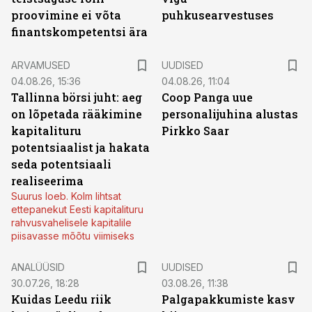
proovimine ei võta
puhkusearvestuses
finantskompetentsi ära
ARVAMUSED
UUDISED
04.08.26, 15:36
04.08.26, 11:04
Tallinna börsi juht: aeg
Coop Panga uue
on lõpetada rääkimine
personalijuhina alustas
kapitalituru
Pirkko Saar
potentsiaalist ja hakata
seda potentsiaali
realiseerima
Suurus loeb. Kolm lihtsat
ettepanekut Eesti kapitalituru
rahvusvahelisele kapitalile
piisavasse mõõtu viimiseks
ANALÜÜSID
UUDISED
30.07.26, 18:28
03.08.26, 11:38
Kuidas Leedu riik
Palgapakkumiste kasv