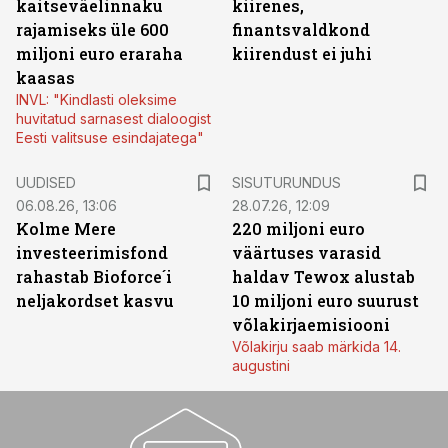
kaitseväelinnaku
kiirenes,
rajamiseks üle 600
finantsvaldkond
miljoni euro eraraha
kiirendust ei juhi
kaasas
INVL: "Kindlasti oleksime
huvitatud sarnasest dialoogist
Eesti valitsuse esindajatega"
ST
UUDISED
SISUTURUNDUS
06.08.26, 13:06
28.07.26, 12:09
Kolme Mere
220 miljoni euro
investeerimisfond
väärtuses varasid
rahastab Bioforce´i
haldav Tewox alustab
neljakordset kasvu
10 miljoni euro suurust
võlakirjaemisiooni
Võlakirju saab märkida 14.
augustini