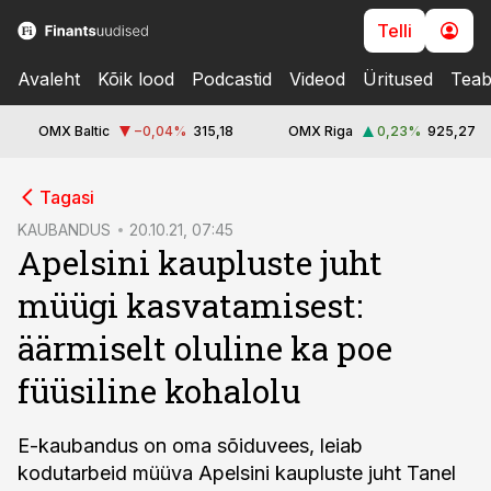
Telli
Avaleht
Kõik lood
Podcastid
Videod
Üritused
Teab
OMX Baltic
−0,04
%
315,18
OMX Riga
0,23
%
925,27
cebook
Tagasi
Twitter)
KAUBANDUS
20.10.21, 07:45
Apelsini kaupluste juht
kedIn
müügi kasvatamisest:
ail
äärmiselt oluline ka poe
k
füüsiline kohalolu
E-kaubandus on oma sõiduvees, leiab
kodutarbeid müüva Apelsini kaupluste juht Tanel