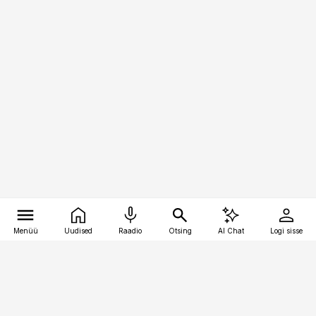
Menüü
Uudised
Raadio
Otsing
AI Chat
Logi sisse