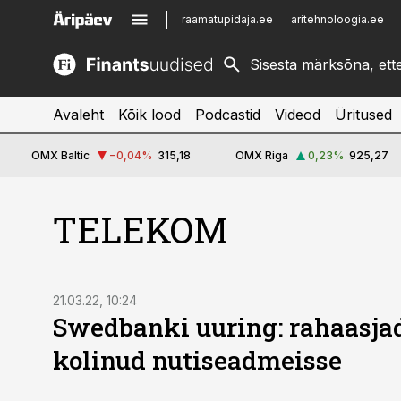
raamatupidaja.ee
aritehnoloogia.ee
kinnisvarauudised.ee
imelineajalugu.ee
logistikauudised.ee
imelineteadus.ee
Avaleht
Kõik lood
Podcastid
Videod
Üritused
OMX Baltic
−0,04
%
315,18
OMX Riga
0,23
%
925,27
TELEKOM
21.03.22, 10:24
Swedbanki uuring: rahaasja
kolinud nutiseadmeisse