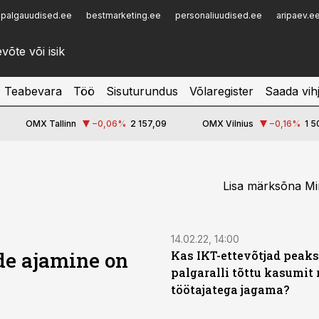
palgauudised.ee
bestmarketing.ee
personaliuudised.ee
aripaev.e
Infopank
Radar
Teabevara
Töö
Sisuturundus
Võlaregister
Saada vih
OMX Tallinn
−0,06
%
2 157,09
OMX Vilnius
−0,16
%
1 5
Lisa märksõna Min
14.02.22, 14:00
de ajamine on
Kas IKT-ettevõtjad peaks
palgaralli tõttu kasumit
töötajatega jagama?