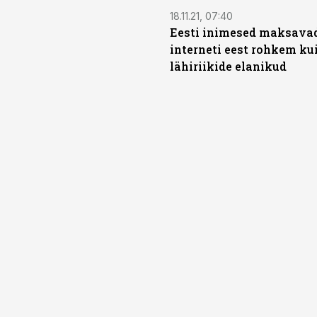
18.11.21, 07:40
Eesti inimesed maksava
interneti eest rohkem ku
lähiriikide elanikud