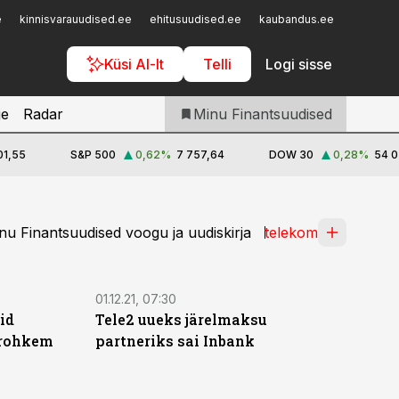
Iseteenindus
e
kinnisvarauudised.ee
ehitusuudised.ee
kaubandus.ee
toostusu
Telli Finantsuudised
Küsi AI-lt
Telli
Logi sisse
je
Radar
Minu Finantsuudised
01,55
S&P 500
0,62
%
7 757,64
DOW 30
0,28
%
54 0
u Finantsuudised voogu ja uudiskirja
telekom
01.12.21, 07:30
id
Tele2 uueks järelmaksu
 rohkem
partneriks sai Inbank